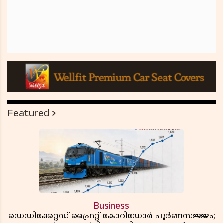
Featured
Business
ഡെഡിക്കേറ്റഡ് ഫ്രൈറ്റ് കോറിഡോർ പൂർണസജ്ജം;