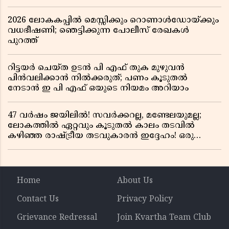
2026 ലോകകപ്പിൽ മെസ്സിക്കും റൊണാൾഡോയ്ക്കും
വധഭീഷണി; ഞെട്ടിക്കുന്ന പോലീസ് രേഖകൾ
പുറത്ത്
റിട്ടയർ ചെയ്ത ഉടൻ പി എഫ് തുക മുഴുവൻ
പിൻവലിക്കാൻ നിൽക്കരുത്; പണം കൂടുതൽ
നേടാൻ ഇ പി എഫ് ഒയുടെ നിയമം അറിയാം
47 വർഷം ജയിലിൽ! സവർക്കറല്ല, മണ്ടേലയുമല്ല;
ലോകത്തിൽ ഏറ്റവും കൂടുതൽ കാലം തടവിൽ
കഴിഞ്ഞ രാഷ്ട്രീയ തടവുകാരൻ ഇദ്ദേഹം! ഒരു
ഇന്ത്യൻ സ്വാതന്ത്ര്യസമര സേനാനിയുടെ വേറിട്ട കഥ
Home
About Us
Contact Us
Privacy Policy
Grievance Redressal
Join Kvartha Team Club