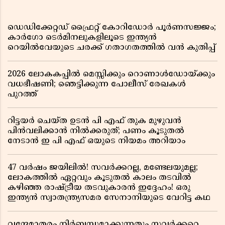
ഡെഡിക്കേറ്റഡ് ഫ്രൈറ്റ് കോറിഡോർ പൂർണസജ്ജം;
കാർഗോ ടെർമിനലുകളിലൂടെ ഇന്ത്യൻ
റെയിൽവേയുടെ ചരക്ക് ഗതാഗതത്തിൽ വൻ കുതിപ്പ്
2026 ലോകകപ്പിൽ മെസ്സിക്കും റൊണാൾഡോയ്ക്കും
വധഭീഷണി; ഞെട്ടിക്കുന്ന പോലീസ് രേഖകൾ
പുറത്ത്
റിട്ടയർ ചെയ്ത ഉടൻ പി എഫ് തുക മുഴുവൻ
പിൻവലിക്കാൻ നിൽക്കരുത്; പണം കൂടുതൽ
നേടാൻ ഇ പി എഫ് ഒയുടെ നിയമം അറിയാം
47 വർഷം ജയിലിൽ! സവർക്കറല്ല, മണ്ടേലയുമല്ല;
ലോകത്തിൽ ഏറ്റവും കൂടുതൽ കാലം തടവിൽ
കഴിഞ്ഞ രാഷ്ട്രീയ തടവുകാരൻ ഇദ്ദേഹം! ഒരു
ഇന്ത്യൻ സ്വാതന്ത്ര്യസമര സേനാനിയുടെ വേറിട്ട കഥ
വന്ദേമാതരം നിർബന്ധമാക്കുന്നതും സവർക്കറെ