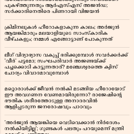
പുകഴ്ത്തുന്നതും ആർഎസ്എസ് അജൻഡ;
സർക്കാരിനെതിരെ പിണറായി വിജയൻ
ക്രിമിനലുകൾ ഹീറോകളാകുന്ന കാലം; അർജുൻ
ആയങ്കിമാരും മലയാളിയുടെ സാംസ്കാരിക
വീഴ്ചകളും; നമ്മൾ എങ്ങോട്ടാണ് പോകുന്നത്
ലീഗ് വിദ്യാഭ്യാസ വകുപ്പ് ഭരിക്കുമ്പോൾ സവർക്കർക്ക്
'വീർ' പട്ടമോ; സംഘപരിവാർ അജണ്ടയ്ക്ക്
പച്ചക്കൊടി കാട്ടുന്നതാര്? മഞ്ചേശ്വരത്തെ ക്വിസ്
ചോദ്യം വിവാദമാവുമ്പോൾ
മറ്റൊരാൾക്ക് ജീവൻ നൽകി മടങ്ങിയ ഹീറോയോട്
ഈ അവഗണന വേണമായിരുന്നോ? രാജേഷിൻ്റെ
ഭൗതിക ശരീരത്തോടുള്ള അനാദരവിൽ
ആളിപ്പടരുന്ന ജനരോഷവും പാഠവും
'അർജുൻ ആയങ്കിയെ വെടിവെക്കാൻ നിർദേശം
നൽകിയിട്ടില്ല'; ഗുണ്ടകൾ പലതും പറയുമെന്ന് മന്ത്രി