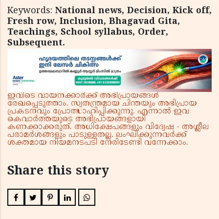
Keywords:
National news, Decision, Kick off,
Fresh row, Inclusion, Bhagavad Gita,
Teachings, School syllabus, Order,
Subsequent.
ഇവിടെ വായനക്കാർക്ക് അഭിപ്രായങ്ങൾ
രേഖപ്പെടുത്താം. സ്വതന്ത്രമായ ചിന്തയും അഭിപ്രായ
പ്രകടനവും പ്രോത്സാഹിപ്പിക്കുന്നു. എന്നാൽ ഇവ
കെവാർത്തയുടെ അഭിപ്രായങ്ങളായി
കണക്കാക്കരുത്. അധിക്ഷേപങ്ങളും വിദ്വേഷ - അശ്ലീല
പരാമർശങ്ങളും പാടുള്ളതല്ല. ലംഘിക്കുന്നവർക്ക്
ശക്തമായ നിയമനടപടി നേരിടേണ്ടി വന്നേക്കാം.
Share this story