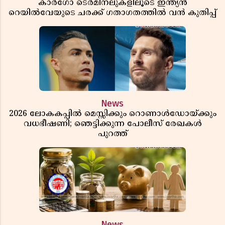
കാർഗോ ടെർമിനലുകളിലൂടെ ഇന്ത്യൻ
റെയിൽവേയുടെ ചരക്ക് ഗതാഗതത്തിൽ വൻ കുതിപ്പ്
News
2026 ലോകകപ്പിൽ മെസ്സിക്കും റൊണാൾഡോയ്ക്കും
വധഭീഷണി; ഞെട്ടിക്കുന്ന പോലീസ് രേഖകൾ
പുറത്ത്
News