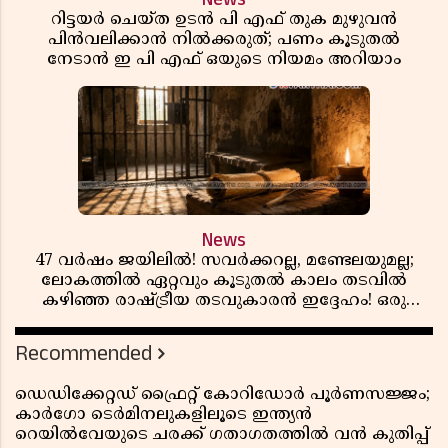
റിട്ടയർ ചെയ്ത ഉടൻ പി എഫ് തുക മുഴുവൻ
പിൻവലിക്കാൻ നിൽക്കരുത്; പണം കൂടുതൽ
നേടാൻ ഇ പി എഫ് ഒയുടെ നിയമം അറിയാം
News
47 വർഷം ജയിലിൽ! സവർക്കറല്ല, മണ്ടേലയുമല്ല;
ലോകത്തിൽ ഏറ്റവും കൂടുതൽ കാലം തടവിൽ
കഴിഞ്ഞ രാഷ്ട്രീയ തടവുകാരൻ ഇദ്ദേഹം! ഒരു
ഇന്ത്യൻ സ്വാതന്ത്ര്യസമര സേനാനിയുടെ വേറിട്ട കഥ
Recommended
ഡെഡിക്കേറ്റഡ് ഫ്രൈറ്റ് കോറിഡോർ പൂർണസജ്ജം;
കാർഗോ ടെർമിനലുകളിലൂടെ ഇന്ത്യൻ
റെയിൽവേയുടെ ചരക്ക് ഗതാഗതത്തിൽ വൻ കുതിപ്പ്