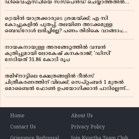
ഡിവൈഎസ്പിയെ സസ്പെൻഡ് ചെയ്യാത്തതിൽ
സർക്കാരിന് ഹൈക്കോടതിയുടെ രൂക്ഷ വിമർശനം
ട്രെയിൻ യാത്രക്കാരുടെ ശ്രദ്ധയ്ക്ക്; എ സി
കോച്ചുകളിൽ പുതപ്പ്, തലയിണ അടക്കമുള്ള
ബെഡ്റോൾ ലഭിച്ചില്ലേ? പണം തിരികെ വാങ്ങാം;
അറിയേണ്ട നിയമങ്ങൾ
നായകനായുള്ള അരങ്ങേറ്റത്തിൽ വമ്പൻ
കുതിപ്പുമായി ലോകേഷ് കനകരാജ്; 'ഡിസി'
നേടിയത് 31.86 കോടി രൂപ
തമിഴ്‌നാട്ടിലെ ക്ഷേത്രങ്ങളിൽ റീൽസ്
ചിത്രീകരണത്തിന് വിലക്ക്; സെപ്റ്റംബർ 1 മുതൽ
മൊബൈൽ ഫോൺ ഉപയോഗിക്കാൻ പാടില്ലെന്ന്
സർക്കാർ ഉത്തരവ്
Home
About Us
Contact Us
Privacy Policy
Grievance Redressal
Join Kvartha Team Club