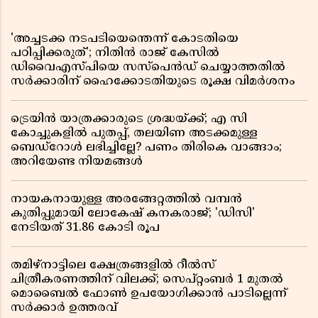
'അച്ചടക്ക നടപടിയെന്തെന്ന് കോടതിയെ
പഠിപ്പിക്കരുത്'; നിതിൻ രാജ് കേസിൽ
ഡിവൈഎസ്പിയെ സസ്പെൻഡ് ചെയ്യാത്തതിൽ
സർക്കാരിന് ഹൈക്കോടതിയുടെ രൂക്ഷ വിമർശനം
ട്രെയിൻ യാത്രക്കാരുടെ ശ്രദ്ധയ്ക്ക്; എ സി
കോച്ചുകളിൽ പുതപ്പ്, തലയിണ അടക്കമുള്ള
ബെഡ്റോൾ ലഭിച്ചില്ലേ? പണം തിരികെ വാങ്ങാം;
അറിയേണ്ട നിയമങ്ങൾ
നായകനായുള്ള അരങ്ങേറ്റത്തിൽ വമ്പൻ
കുതിപ്പുമായി ലോകേഷ് കനകരാജ്; 'ഡിസി'
നേടിയത് 31.86 കോടി രൂപ
തമിഴ്‌നാട്ടിലെ ക്ഷേത്രങ്ങളിൽ റീൽസ്
ചിത്രീകരണത്തിന് വിലക്ക്; സെപ്റ്റംബർ 1 മുതൽ
മൊബൈൽ ഫോൺ ഉപയോഗിക്കാൻ പാടില്ലെന്ന്
സർക്കാർ ഉത്തരവ്