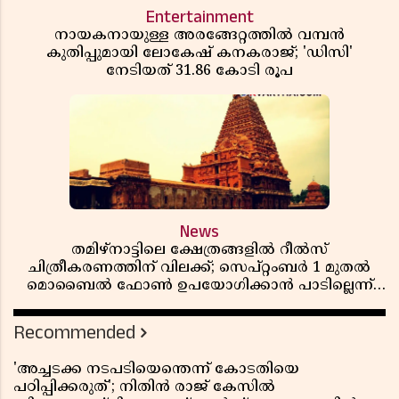
Entertainment
നായകനായുള്ള അരങ്ങേറ്റത്തിൽ വമ്പൻ
കുതിപ്പുമായി ലോകേഷ് കനകരാജ്; 'ഡിസി'
നേടിയത് 31.86 കോടി രൂപ
News
തമിഴ്‌നാട്ടിലെ ക്ഷേത്രങ്ങളിൽ റീൽസ്
ചിത്രീകരണത്തിന് വിലക്ക്; സെപ്റ്റംബർ 1 മുതൽ
മൊബൈൽ ഫോൺ ഉപയോഗിക്കാൻ പാടില്ലെന്ന്
സർക്കാർ ഉത്തരവ്
Recommended
'അച്ചടക്ക നടപടിയെന്തെന്ന് കോടതിയെ
പഠിപ്പിക്കരുത്'; നിതിൻ രാജ് കേസിൽ