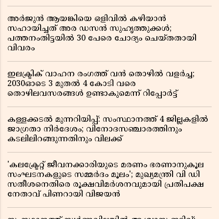
അർജുൻ ആയങ്കിയെ ഒളിവിൽ കഴിയാൻ
സഹായിച്ചത് അര ഡസൻ സുഹൃത്തുക്കൾ;
പത്തനംതിട്ടയിൽ 30 പേരെ ചോദ്യം ചെയ്തതായി
വിവരം ​​​​​​​
ഇലക്ട്രിക് വാഹന രംഗത്ത് വൻ തൊഴിൽ വളർച്ച;
2030ഓടെ 3 മുതൽ 4 കോടി വരെ
തൊഴിലവസരങ്ങൾ ഉണ്ടാകുമെന്ന് റിപ്പോർട്ട്
കള്ളക്കടൽ മുന്നറിയിപ്പ്: സംസ്ഥാനത്ത് 4 ജില്ലകളിൽ
ജാഗ്രതാ നിർദേശം; വിനോദസഞ്ചാരത്തിനും
കടലിലിറങ്ങുന്നതിനും വിലക്ക്
'കലക്ട്രേറ്റ് ജീവനക്കാരിയുടെ മരണം ഭരണാനുകൂല
സംഘടനകളുടെ സമ്മർദം മൂലം'; മുഖ്യമന്ത്രി വി ഡി
സതീശനെതിരെ രൂക്ഷവിമർശനവുമായി പ്രതിപക്ഷ
നേതാവ് പിണറായി വിജയൻ