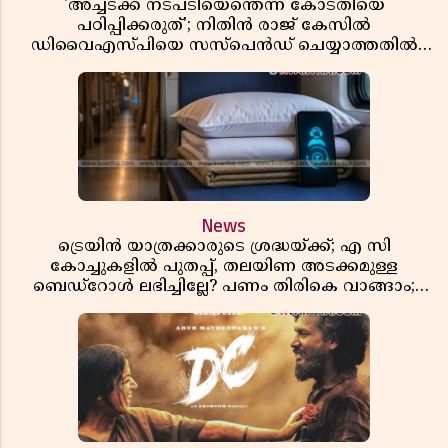
'അച്ചടക്ക നടപടിയെന്തെന്ന് കോടതിയെ
പഠിപ്പിക്കരുത്'; നിതിൻ രാജ് കേസിൽ
ഡിവൈഎസ്പിയെ സസ്പെൻഡ് ചെയ്യാത്തതിൽ
സർക്കാരിന് ഹൈക്കോടതിയുടെ രൂക്ഷ വിമർശനം
News
ട്രെയിൻ യാത്രക്കാരുടെ ശ്രദ്ധയ്ക്ക്; എ സി
കോച്ചുകളിൽ പുതപ്പ്, തലയിണ അടക്കമുള്ള
ബെഡ്റോൾ ലഭിച്ചില്ലേ? പണം തിരികെ വാങ്ങാം;
അറിയേണ്ട നിയമങ്ങൾ