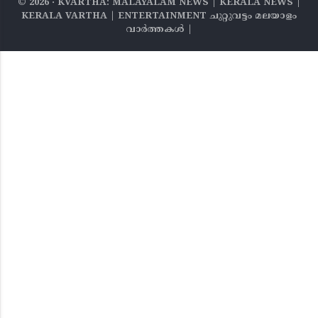
©
2026
‧ KVARTHA: MALAYALAM NEWS | KERALA NEWS |
KERALA VARTHA | ENTERTAINMENT ചുറ്റുവട്ടം മലയാളം
വാര്‍ത്തകൾ |