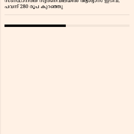
സംസ്ഥാനത്ത് സ്വര്‍ണവിലയില്‍ ആശ്വാസ ഇടിവ്;
പവന് 280 രൂപ കുറഞ്ഞു