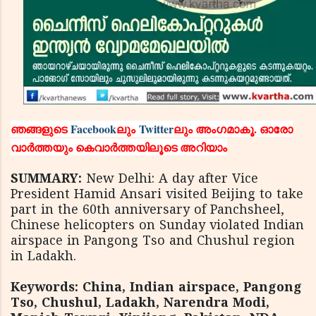
ഞങ്ങളുടെ
Facebook
ലും
Twitter
ലും അംഗമാകൂ. ഓരോ
വാര്‍ത്തയും കെവാര്‍ത്തയിലൂടെ അറിയാം
SUMMARY:
New Delhi: A day after Vice
President Hamid Ansari visited Beijing to take
part in the 60th anniversary of Panchsheel,
Chinese helicopters on Sunday violated Indian
airspace in Pangong Tso and Chushul region
in Ladakh.
Keywords: China, Indian airspace, Pangong
Tso, Chushul, Ladakh, Narendra Modi,