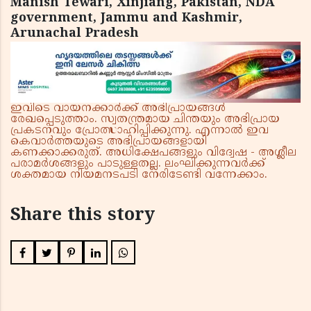
Manish Tewari, Xinjiang, Pakistan, NDA
government, Jammu and Kashmir,
Arunachal Pradesh
ഇവിടെ വായനക്കാർക്ക് അഭിപ്രായങ്ങൾ
രേഖപ്പെടുത്താം. സ്വതന്ത്രമായ ചിന്തയും അഭിപ്രായ
പ്രകടനവും പ്രോത്സാഹിപ്പിക്കുന്നു. എന്നാൽ ഇവ
കെവാർത്തയുടെ അഭിപ്രായങ്ങളായി
കണക്കാക്കരുത്. അധിക്ഷേപങ്ങളും വിദ്വേഷ - അശ്ലീല
പരാമർശങ്ങളും പാടുള്ളതല്ല. ലംഘിക്കുന്നവർക്ക്
ശക്തമായ നിയമനടപടി നേരിടേണ്ടി വന്നേക്കാം.
Share this story