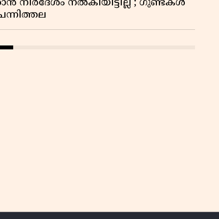
 നിർദേശം നൽകിയിട്ടില്ല'; ഗുണ്ടകൾ
വ
ചെന്നിത്തല