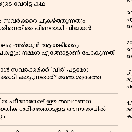
R
യുടെ വേറിട്ട കഥ
ഡ
പ
ം സവർക്കറെ പുകഴ്ത്തുന്നതും
ട
ിനെതിരെ പിണറായി വിജയൻ
റ
വ
2
ാലം; അർജുൻ ആയങ്കിമാരും
റ
കളും; നമ്മൾ എങ്ങോട്ടാണ് പോകുന്നത്
ഞ
പു
്പോൾ സവർക്കർക്ക് 'വീർ' പട്ടമോ;
റ
ൊടി കാട്ടുന്നതാര്? മഞ്ചേശ്വരത്തെ
മ
പ
ഒ
ടങ്ങിയ ഹീറോയോട് ഈ അവഗണന
4
 ഭൗതിക ശരീരത്തോടുള്ള അനാദരവിൽ
മ
ും
ക
ര
ഇ