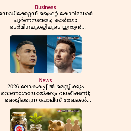
Business
ഡെഡിക്കേറ്റഡ് ഫ്രൈറ്റ് കോറിഡോർ
പൂർണസജ്ജം; കാർഗോ
ടെർമിനലുകളിലൂടെ ഇന്ത്യൻ
െയിൽവേയുടെ ചരക്ക് ഗതാഗതത്തിൽ
വൻ കുതിപ്പ്
News
2026 ലോകകപ്പിൽ മെസ്സിക്കും
റൊണാൾഡോയ്ക്കും വധഭീഷണി;
ഞെട്ടിക്കുന്ന പോലീസ് രേഖകൾ
പുറത്ത്