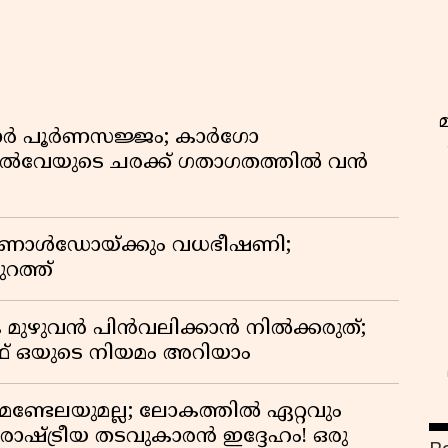
ിഡോർ പൂർണസജ്ജം; കാർഗോ
യിൽവേയുടെ ചരക്ക് ഗതാഗതത്തിൽ വൻ
 റൊണാൾഡോയ്ക്കും വധഭീഷണി;
റത്ത്
 മുഴുവൻ പിൻവലിക്കാൻ നിൽക്കരുത്;
 ഒയുടെ നിയമം അറിയാം
മണ്ടേലയുമല്ല; ലോകത്തിൽ ഏറ്റവും
ഷ്ട്രീയ തടവുകാരൻ ഇദ്ദേഹം! ഒരു
ഇ