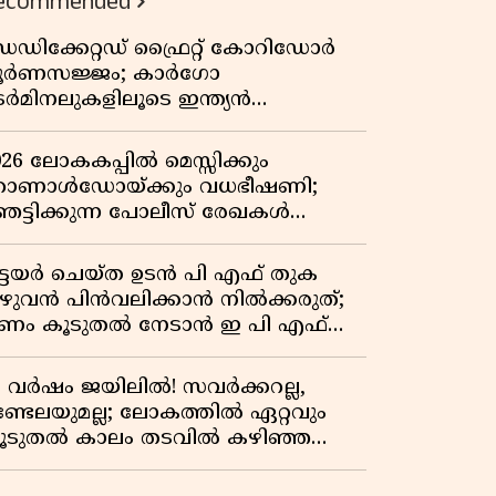
ecommended
വേറിട്ട കഥ
െഡിക്കേറ്റഡ് ഫ്രൈറ്റ് കോറിഡോർ
ൂർണസജ്ജം; കാർഗോ
െർമിനലുകളിലൂടെ ഇന്ത്യൻ
െയിൽവേയുടെ ചരക്ക് ഗതാഗതത്തിൽ
ൻ കുതിപ്പ്
026 ലോകകപ്പിൽ മെസ്സിക്കും
ൊണാൾഡോയ്ക്കും വധഭീഷണി;
െട്ടിക്കുന്ന പോലീസ് രേഖകൾ
റത്ത്
ിട്ടയർ ചെയ്ത ഉടൻ പി എഫ് തുക
ുഴുവൻ പിൻവലിക്കാൻ നിൽക്കരുത്;
ണം കൂടുതൽ നേടാൻ ഇ പി എഫ്
യുടെ നിയമം അറിയാം
7 വർഷം ജയിലിൽ! സവർക്കറല്ല,
ണ്ടേലയുമല്ല; ലോകത്തിൽ ഏറ്റവും
ൂടുതൽ കാലം തടവിൽ കഴിഞ്ഞ
ാഷ്ട്രീയ തടവുകാരൻ ഇദ്ദേഹം! ഒരു
ന്ത്യൻ സ്വാതന്ത്ര്യസമര സേനാനിയുടെ