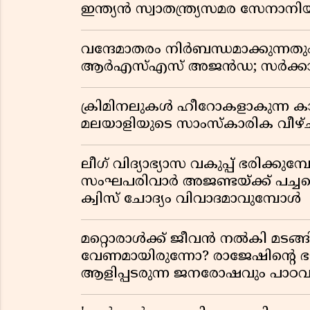
ഇന്ത്യൻ സ്വാതന്ത്ര്യസമര സേനാനി
വന്ദേമാതരം നിർബന്ധമാക്കുന്നതു
ആർഎസ്എസ് അജൻഡ; സർക്കാര
ക്രിമിനലുകൾ ഹീറോകളാകുന്ന ക
മലയാളിയുടെ സാംസ്കാരിക വീഴ്ച
ലീഗ് വിദ്യാഭ്യാസ വകുപ്പ് ഭരിക്കുമ
സംഘപരിവാർ അജണ്ടയ്ക്ക് പച്ചക്ക
ക്വിസ് ചോദ്യം വിവാദമാവുമ്പോൾ
മറ്റൊരാൾക്ക് ജീവൻ നൽകി മ
വേണമായിരുന്നോ? രാജേഷിൻ്റെ
ആളിപ്പടരുന്ന ജനരോഷവും പാഠവ