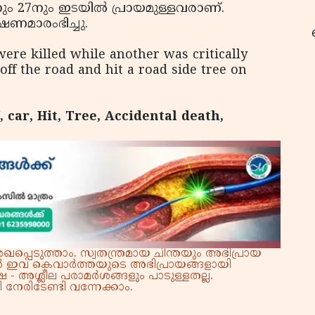
ം 27നും ഇടയില്‍ പ്രായമുള്ളവരാണ്.
ഷണമാരംഭിച്ചു.
e killed while another was critically
ff the road and hit a road side tree on
റ
car, Hit, Tree, Accidental death,
്പെടുത്താം. സ്വതന്ത്രമായ ചിന്തയും അഭിപ്രായ
്നാൽ ഇവ കെവാർത്തയുടെ അഭിപ്രായങ്ങളായി
 - അശ്ലീല പരാമർശങ്ങളും പാടുള്ളതല്ല.
നേരിടേണ്ടി വന്നേക്കാം.