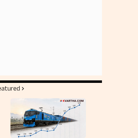
eatured