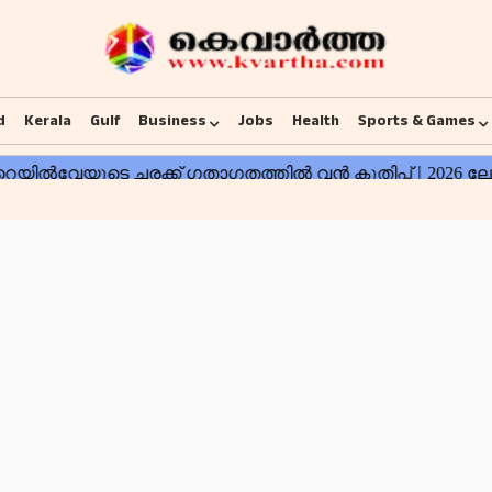
d
Kerala
Gulf
Business
Jobs
Health
Sports & Games