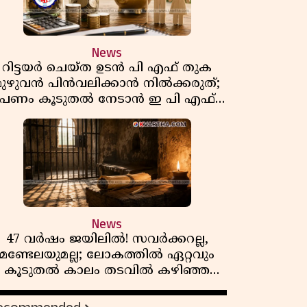
News
റിട്ടയർ ചെയ്ത ഉടൻ പി എഫ് തുക
മുഴുവൻ പിൻവലിക്കാൻ നിൽക്കരുത്;
പണം കൂടുതൽ നേടാൻ ഇ പി എഫ്
ഒയുടെ നിയമം അറിയാം
News
47 വർഷം ജയിലിൽ! സവർക്കറല്ല,
മണ്ടേലയുമല്ല; ലോകത്തിൽ ഏറ്റവും
കൂടുതൽ കാലം തടവിൽ കഴിഞ്ഞ
രാഷ്ട്രീയ തടവുകാരൻ ഇദ്ദേഹം! ഒരു
ന്ത്യൻ സ്വാതന്ത്ര്യസമര സേനാനിയുടെ