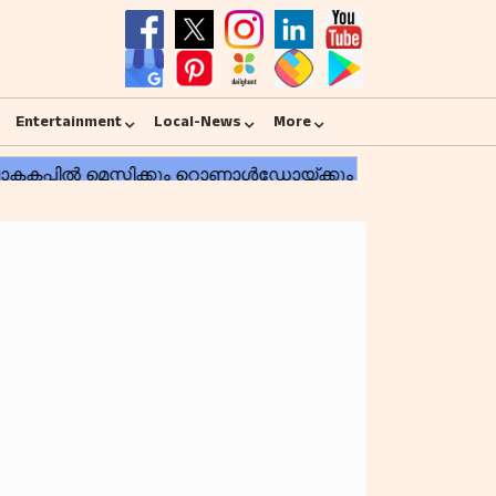
Entertainment
Local-News
More