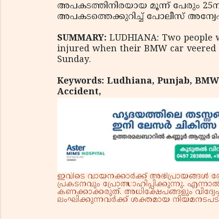
അപകടത്തിനിരയായ മൂന്ന് പേരും 25നു
അപകടത്തെക്കുറിച്ച് പോലീസ് അന്വേ
SUMMARY:
LUDHIANA: Two people wer
injured when their BMW car veered o
Sunday.
Keywords: Ludhiana, Punjab, BMW, 
Accident,
ഇവിടെ വായനക്കാർക്ക് അഭിപ്രായങ്ങൾ രേഖപ
പ്രകടനവും പ്രോത്സാഹിപ്പിക്കുന്നു. എന
കണക്കാക്കരുത്. അധിക്ഷേപങ്ങളും വിദ്വേഷ
ലംഘിക്കുന്നവർക്ക് ശക്തമായ നിയമനടപടി 