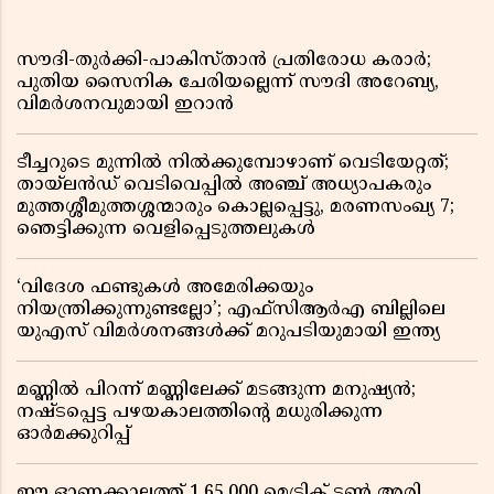
സൗദി-തുർക്കി-പാകിസ്താൻ പ്രതിരോധ കരാർ;
പുതിയ സൈനിക ചേരിയല്ലെന്ന് സൗദി അറേബ്യ,
വിമർശനവുമായി ഇറാൻ
ടീച്ചറുടെ മുന്നിൽ നിൽക്കുമ്പോഴാണ് വെടിയേറ്റത്;
തായ്‌ലൻഡ് വെടിവെപ്പിൽ അഞ്ച് അധ്യാപകരും
മുത്തശ്ശീമുത്തശ്ശന്മാരും കൊല്ലപ്പെട്ടു, മരണസംഖ്യ 7;
ഞെട്ടിക്കുന്ന വെളിപ്പെടുത്തലുകൾ
‘വിദേശ ഫണ്ടുകൾ അമേരിക്കയും
നിയന്ത്രിക്കുന്നുണ്ടല്ലോ’; എഫ്സിആർഎ ബില്ലിലെ
യുഎസ് വിമർശനങ്ങൾക്ക് മറുപടിയുമായി ഇന്ത്യ
മണ്ണിൽ പിറന്ന് മണ്ണിലേക്ക് മടങ്ങുന്ന മനുഷ്യൻ;
നഷ്ടപ്പെട്ട പഴയകാലത്തിൻ്റെ മധുരിക്കുന്ന
ഓർമക്കുറിപ്പ്
ഈ ഓണക്കാലത്ത് 1,65,000 മെട്രിക് ടൺ അരി