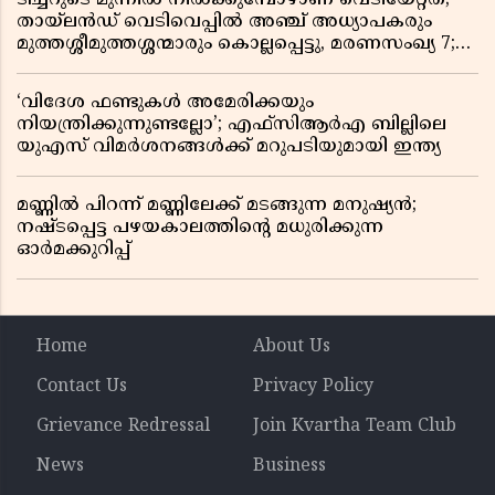
തായ്‌ലൻഡ് വെടിവെപ്പിൽ അഞ്ച് അധ്യാപകരും
മുത്തശ്ശീമുത്തശ്ശന്മാരും കൊല്ലപ്പെട്ടു, മരണസംഖ്യ 7;
ഞെട്ടിക്കുന്ന വെളിപ്പെടുത്തലുകൾ
‘വിദേശ ഫണ്ടുകൾ അമേരിക്കയും
നിയന്ത്രിക്കുന്നുണ്ടല്ലോ’; എഫ്സിആർഎ ബില്ലിലെ
യുഎസ് വിമർശനങ്ങൾക്ക് മറുപടിയുമായി ഇന്ത്യ
മണ്ണിൽ പിറന്ന് മണ്ണിലേക്ക് മടങ്ങുന്ന മനുഷ്യൻ;
നഷ്ടപ്പെട്ട പഴയകാലത്തിൻ്റെ മധുരിക്കുന്ന
ഓർമക്കുറിപ്പ്
Home
About Us
Contact Us
Privacy Policy
Grievance Redressal
Join Kvartha Team Club
News
Business