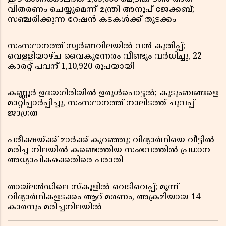
വിതരണം ചെയ്യുമെന്ന് മന്ത്രി അനൂപ് ജേക്കബ്;
സഞ്ചരിക്കുന്ന റേഷൻ കടകൾക്ക് തുടക്കം
സംസ്ഥാനത്ത് സ്വർണവിലയിൽ വൻ കുതിപ്പ്;
വെള്ളിയാഴ്ച വൈകുന്നേരം വീണ്ടും വർധിച്ചു, 22
കാരറ്റ് പവന് 1,10,920 രൂപയായി
കണ്ണൂർ ഉദയഗിരിയിൽ ഉരുൾപൊട്ടൽ; കുടുംബങ്ങളെ
മാറ്റിപ്പാർപ്പിച്ചു, സംസ്ഥാനത്ത് നാലിടത്ത് ചുവപ്പ്
ജാഗ്രത
പരീക്ഷയ്ക്ക് മാർക്ക് കുറഞ്ഞു; വിദ്യാർഥിയെ വീട്ടിൽ
മരിച്ച നിലയിൽ കണ്ടെത്തിയ സംഭവത്തിൽ പ്രധാന
അധ്യാപികക്കെതിരെ പരാതി
തായ്‌ലൻഡിലെ സ്‌കൂളിൽ വെടിവെപ്പ്; മൂന്ന്
വിദ്യാർഥികളടക്കം ആറ് മരണം, അക്രമിയായ 14
കാരനും മരിച്ചനിലയിൽ