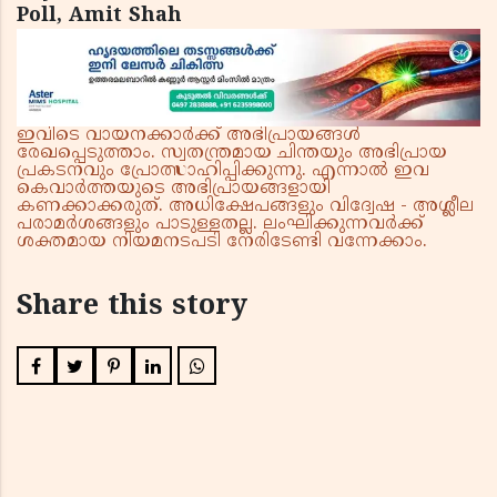
Poll, Amit Shah
ഇവിടെ വായനക്കാർക്ക് അഭിപ്രായങ്ങൾ
രേഖപ്പെടുത്താം. സ്വതന്ത്രമായ ചിന്തയും അഭിപ്രായ
പ്രകടനവും പ്രോത്സാഹിപ്പിക്കുന്നു. എന്നാൽ ഇവ
കെവാർത്തയുടെ അഭിപ്രായങ്ങളായി
കണക്കാക്കരുത്. അധിക്ഷേപങ്ങളും വിദ്വേഷ - അശ്ലീല
പരാമർശങ്ങളും പാടുള്ളതല്ല. ലംഘിക്കുന്നവർക്ക്
ശക്തമായ നിയമനടപടി നേരിടേണ്ടി വന്നേക്കാം.
Share this story