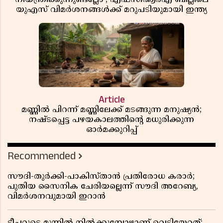
യുഎസ് വിമർശനങ്ങൾക്ക് മറുപടിയുമായി ഇന്ത്യ
Article
മണ്ണിൽ പിറന്ന് മണ്ണിലേക്ക് മടങ്ങുന്ന മനുഷ്യൻ;
നഷ്ടപ്പെട്ട പഴയകാലത്തിൻ്റെ മധുരിക്കുന്ന
ഓർമക്കുറിപ്പ്
Recommended
സൗദി-തുർക്കി-പാകിസ്താൻ പ്രതിരോധ കരാർ;
പുതിയ സൈനിക ചേരിയല്ലെന്ന് സൗദി അറേബ്യ,
വിമർശനവുമായി ഇറാൻ
ടീച്ചറുടെ മുന്നിൽ നിൽക്കുമ്പോഴാണ് വെടിയേറ്റത്;