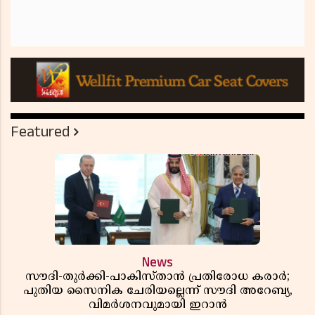
Featured
News
സൗദി-തുർക്കി-പാകിസ്താൻ പ്രതിരോധ കരാർ;
പുതിയ സൈനിക ചേരിയല്ലെന്ന് സൗദി അറേബ്യ,
വിമർശനവുമായി ഇറാൻ