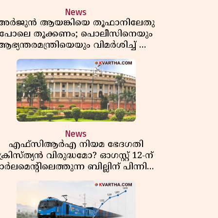
News
അർജുൻ ആയങ്കിയെ തൂഫാനിലേതു
പോലെ തൂക്കണം; പൊലീസിനെയും
ആഭ്യന്തരമന്ത്രിയെയും വിമർശിച്ച് എം
വി ജയരാജൻ
News
എഫ്സിആർഎ നിയമ ഭേദഗതി
ക്രിസ്ത്യൻ വിരുദ്ധമോ? ഓഗസ്റ്റ് 12-ന്
ാർലമെന്റിലെത്തുന്ന ബില്ലിന് പിന്നിലെ
യഥാർത്ഥ അജണ്ട എന്ത്?