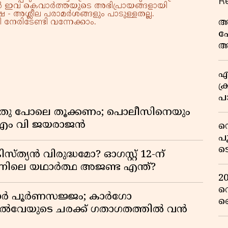
R
്നാൽ ഇവ കെവാർത്തയുടെ അഭിപ്രായങ്ങളായി
 - അശ്ലീല പരാമർശങ്ങളും പാടുള്ളതല്ല.
അ
നേരിടേണ്ടി വന്നേക്കാം.
പ
ആ
വ
എ
ക്
പാ
യ
തു പോലെ തൂക്കണം; പൊലീസിനെയും
ച് എം വി ജയരാജൻ
ഡ
പ
ട
്യൻ വിരുദ്ധമോ? ഓഗസ്റ്റ് 12-ന്
റ
ിന്നിലെ യഥാർത്ഥ അജണ്ട എന്ത്?
വ
2
റ
ിഡോർ പൂർണസജ്ജം; കാർഗോ
ഞ
യിൽവേയുടെ ചരക്ക് ഗതാഗതത്തിൽ വൻ
പു