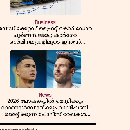
Business
ഡെഡിക്കേറ്റഡ് ഫ്രൈറ്റ് കോറിഡോർ
പൂർണസജ്ജം; കാർഗോ
ടെർമിനലുകളിലൂടെ ഇന്ത്യൻ
െയിൽവേയുടെ ചരക്ക് ഗതാഗതത്തിൽ
വൻ കുതിപ്പ്
News
2026 ലോകകപ്പിൽ മെസ്സിക്കും
റൊണാൾഡോയ്ക്കും വധഭീഷണി;
ഞെട്ടിക്കുന്ന പോലീസ് രേഖകൾ
പുറത്ത്