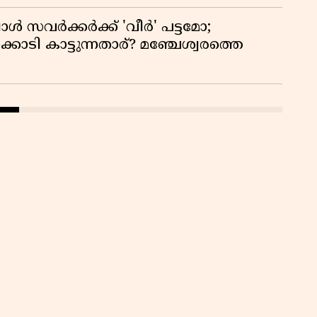
്പോൾ സവർക്കർക്ക് 'വീർ' പട്ടമോ;
ൊടി കാട്ടുന്നതാര്? മഞ്ചേശ്വരത്തെ