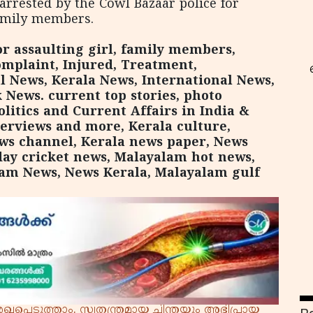
arrested by the Cowl Bazaar police for
family members.
or assaulting girl, family members,
omplaint, Injured, Treatment,
l News, Kerala News, International News,
 News. current top stories, photo
litics and Current Affairs in India &
റ
terviews and more, Kerala culture,
s channel, Kerala news paper, News
ay cricket news, Malayalam hot news,
am News, News Kerala, Malayalam gulf
്പെടുത്താം. സ്വതന്ത്രമായ ചിന്തയും അഭിപ്രായ