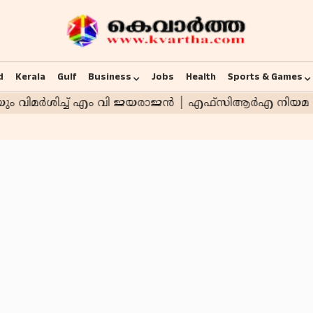
d
Kerala
Gulf
Business
Jobs
Health
Sports & Games