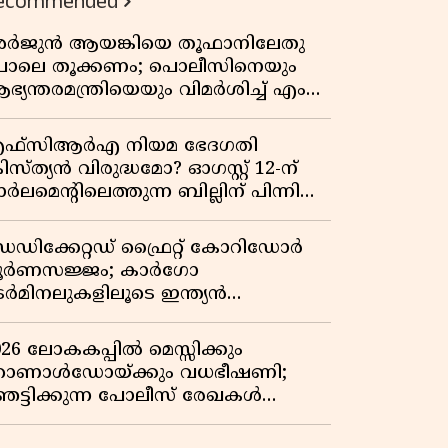
ecommended
ർജുൻ ആയങ്കിയെ തൂഫാനിലേതു
ോലെ തൂക്കണം; പൊലീസിനെയും
ഭ്യന്തരമന്ത്രിയെയും വിമർശിച്ച് എം
ി ജയരാജൻ
ഫ്സിആർഎ നിയമ ഭേദഗതി
രിസ്ത്യൻ വിരുദ്ധമോ? ഓഗസ്റ്റ് 12-ന്
ർലമെന്റിലെത്തുന്ന ബില്ലിന് പിന്നിലെ
ഥാർത്ഥ അജണ്ട എന്ത്?
െഡിക്കേറ്റഡ് ഫ്രൈറ്റ് കോറിഡോർ
ൂർണസജ്ജം; കാർഗോ
െർമിനലുകളിലൂടെ ഇന്ത്യൻ
െയിൽവേയുടെ ചരക്ക് ഗതാഗതത്തിൽ
ൻ കുതിപ്പ്
026 ലോകകപ്പിൽ മെസ്സിക്കും
ൊണാൾഡോയ്ക്കും വധഭീഷണി;
െട്ടിക്കുന്ന പോലീസ് രേഖകൾ
റത്ത്