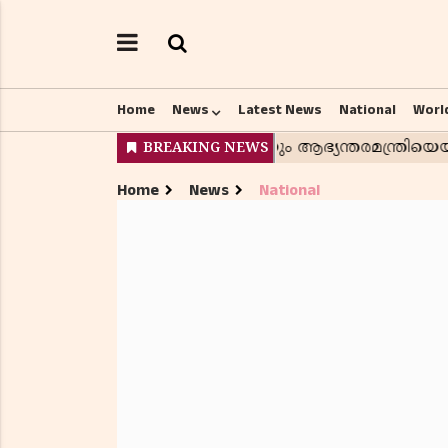
Home
News
Latest News
National
Worl
Home
News
National