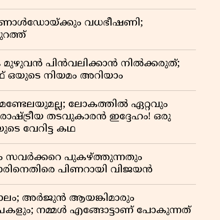
 റൊണാൾഡോയ്ക്കും വധഭീഷണി;
റത്ത്
 മുഴുവൻ പിൻവലിക്കാൻ നിൽക്കരുത്;
 ഒയുടെ നിയമം അറിയാം
മണ്ടേലയുമല്ല; ലോകത്തിൽ ഏറ്റവും
ഷ്ട്രീയ തടവുകാരൻ ഇദ്ദേഹം! ഒരു
യുടെ വേറിട്ട കഥ
ം സവർക്കറെ പുകഴ്ത്തുന്നതും
ിനെതിരെ പിണറായി വിജയൻ
ാലം; അർജുൻ ആയങ്കിമാരും
കളും; നമ്മൾ എങ്ങോട്ടാണ് പോകുന്നത്