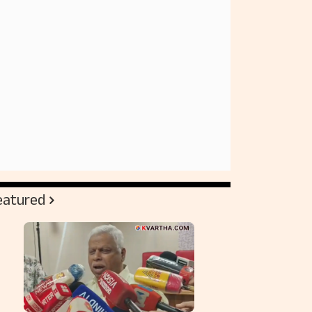
eatured