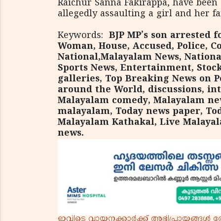
Raichur Sanna Fakirappa, have been 
allegedly assaulting a girl and her 
Keywords:
BJP MP’s son arrested f
Woman, House, Accused, Police, C
National,Malayalam News, Nationa
Sports News, Entertainment, Stock
galleries, Top Breaking News on Po
around the World, discussions, in
Malayalam comedy, Malayalam new
malayalam, Today news paper, Tod
Malayalam Kathakal, Live Malayal
news.
ഇവിടെ വായനക്കാർക്ക് അഭിപ്രായങ്ങൾ രേഖപ