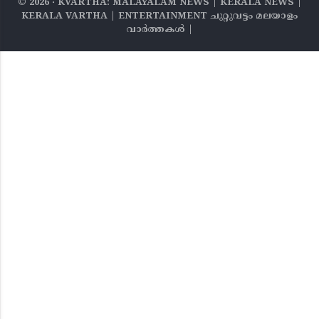
©
2026
‧ KVARTHA: MALAYALAM NEWS | KERALA NEWS |
KERALA VARTHA | ENTERTAINMENT ചുറ്റുവട്ടം മലയാളം
വാര്‍ത്തകൾ |