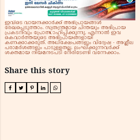
ഇവിടെ വായനക്കാർക്ക് അഭിപ്രായങ്ങൾ
രേഖപ്പെടുത്താം. സ്വതന്ത്രമായ ചിന്തയും അഭിപ്രായ
പ്രകടനവും പ്രോത്സാഹിപ്പിക്കുന്നു. എന്നാൽ ഇവ
കെവാർത്തയുടെ അഭിപ്രായങ്ങളായി
കണക്കാക്കരുത്. അധിക്ഷേപങ്ങളും വിദ്വേഷ - അശ്ലീല
പരാമർശങ്ങളും പാടുള്ളതല്ല. ലംഘിക്കുന്നവർക്ക്
ശക്തമായ നിയമനടപടി നേരിടേണ്ടി വന്നേക്കാം.
Share this story