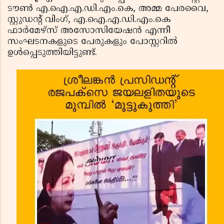
ടൗണ്‍ എ.ഐ.എ.ഡി.എം.കെ, അമ്മ പേരവൈ,
സ്റ്റുഡന്റ് വിംഗ്, എ.ഐ.എ.ഡി.എം.കെ
ഫാര്‍മേഴ്‌സ് അസോസിയേഷന്‍ എന്നീ
സംഘടനകളുടെ പേരുകളും പോസ്റ്ററില്‍
ഉള്‍പ്പെടുത്തിയിട്ടുണ്ട്.