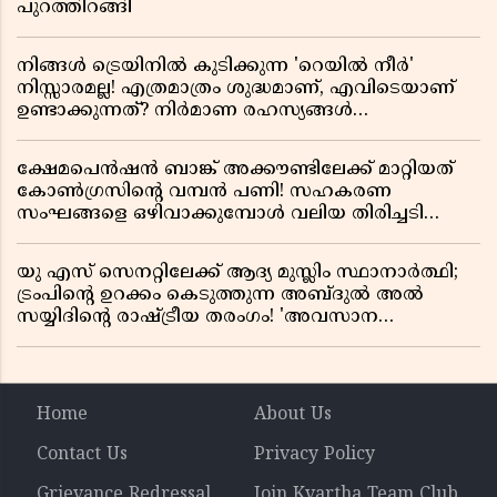
പുറത്തിറങ്ങി
നിങ്ങൾ ട്രെയിനിൽ കുടിക്കുന്ന 'റെയിൽ നീർ'
നിസ്സാരമല്ല! എത്രമാത്രം ശുദ്ധമാണ്, എവിടെയാണ്
ഉണ്ടാക്കുന്നത്? നിർമാണ രഹസ്യങ്ങൾ
അത്ഭുതപ്പെടുത്തും
ക്ഷേമപെൻഷൻ ബാങ്ക് അക്കൗണ്ടിലേക്ക് മാറ്റിയത്
കോൺഗ്രസിന്റെ വമ്പൻ പണി! സഹകരണ
സംഘങ്ങളെ ഒഴിവാക്കുമ്പോൾ വലിയ തിരിച്ചടി
സിപിഎമ്മിന്? നഷ്ടമാകുന്നത് ജനകീയ അടിത്തറ!
യു എസ് സെനറ്റിലേക്ക് ആദ്യ മുസ്ലിം സ്ഥാനാർത്ഥി;
ട്രംപിന്റെ ഉറക്കം കെടുത്തുന്ന അബ്ദുൽ അൽ
സയ്യിദിന്റെ രാഷ്ട്രീയ തരംഗം! 'അവസാന
റിപ്പബ്ലിക്കൻ പ്രസിഡന്റാകുമോ ട്രംപ്?'
Home
About Us
Contact Us
Privacy Policy
Grievance Redressal
Join Kvartha Team Club