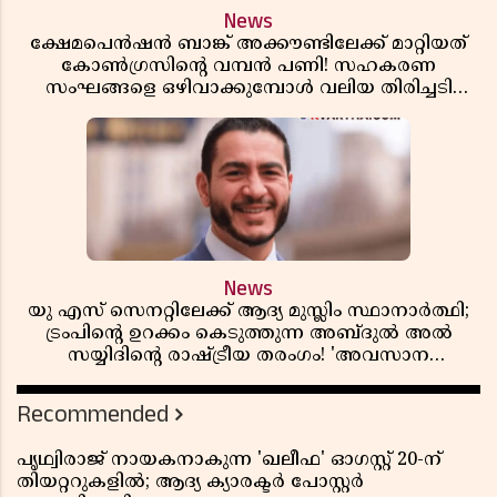
News
ക്ഷേമപെൻഷൻ ബാങ്ക് അക്കൗണ്ടിലേക്ക് മാറ്റിയത്
കോൺഗ്രസിന്റെ വമ്പൻ പണി! സഹകരണ
സംഘങ്ങളെ ഒഴിവാക്കുമ്പോൾ വലിയ തിരിച്ചടി
സിപിഎമ്മിന്? നഷ്ടമാകുന്നത് ജനകീയ അടിത്തറ!
News
യു എസ് സെനറ്റിലേക്ക് ആദ്യ മുസ്ലിം സ്ഥാനാർത്ഥി;
ട്രംപിന്റെ ഉറക്കം കെടുത്തുന്ന അബ്ദുൽ അൽ
സയ്യിദിന്റെ രാഷ്ട്രീയ തരംഗം! 'അവസാന
റിപ്പബ്ലിക്കൻ പ്രസിഡന്റാകുമോ ട്രംപ്?'
Recommended
പൃഥ്വിരാജ് നായകനാകുന്ന 'ഖലീഫ' ഓഗസ്റ്റ് 20-ന്
തിയറ്ററുകളിൽ; ആദ്യ ക്യാരക്ടർ പോസ്റ്റർ