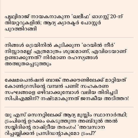
പൃഥ്വിരാജ് നായകനാകുന്ന 'ഖലീഫ' ഓഗസ്റ്റ് 20-ന്
തിയറ്ററുകളിൽ; ആദ്യ ക്യാരക്ടർ പോസ്റ്റർ
പുറത്തിറങ്ങി
നിങ്ങൾ ട്രെയിനിൽ കുടിക്കുന്ന 'റെയിൽ നീർ'
നിസ്സാരമല്ല! എത്രമാത്രം ശുദ്ധമാണ്, എവിടെയാണ്
ഉണ്ടാക്കുന്നത്? നിർമാണ രഹസ്യങ്ങൾ
അത്ഭുതപ്പെടുത്തും
ക്ഷേമപെൻഷൻ ബാങ്ക് അക്കൗണ്ടിലേക്ക് മാറ്റിയത്
കോൺഗ്രസിന്റെ വമ്പൻ പണി! സഹകരണ
സംഘങ്ങളെ ഒഴിവാക്കുമ്പോൾ വലിയ തിരിച്ചടി
സിപിഎമ്മിന്? നഷ്ടമാകുന്നത് ജനകീയ അടിത്തറ!
യു എസ് സെനറ്റിലേക്ക് ആദ്യ മുസ്ലിം സ്ഥാനാർത്ഥി;
ട്രംപിന്റെ ഉറക്കം കെടുത്തുന്ന അബ്ദുൽ അൽ
സയ്യിദിന്റെ രാഷ്ട്രീയ തരംഗം! 'അവസാന
റിപ്പബ്ലിക്കൻ പ്രസിഡന്റാകുമോ ട്രംപ്?'