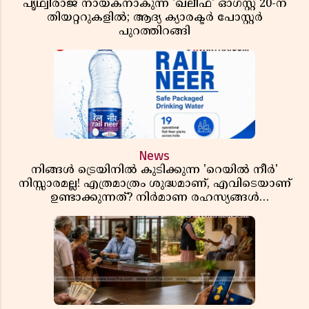
പൃഥ്വിരാജ് നായകനാകുന്ന 'ഖലീഫ' ഓഗസ്റ്റ് 20-ന്
തിയറ്ററുകളിൽ; ആദ്യ ക്യാരക്ടർ പോസ്റ്റർ
പുറത്തിറങ്ങി
News
നിങ്ങൾ ട്രെയിനിൽ കുടിക്കുന്ന 'റെയിൽ നീർ'
നിസ്സാരമല്ല! എത്രമാത്രം ശുദ്ധമാണ്, എവിടെയാണ്
ഉണ്ടാക്കുന്നത്? നിർമാണ രഹസ്യങ്ങൾ
അത്ഭുതപ്പെടുത്തും