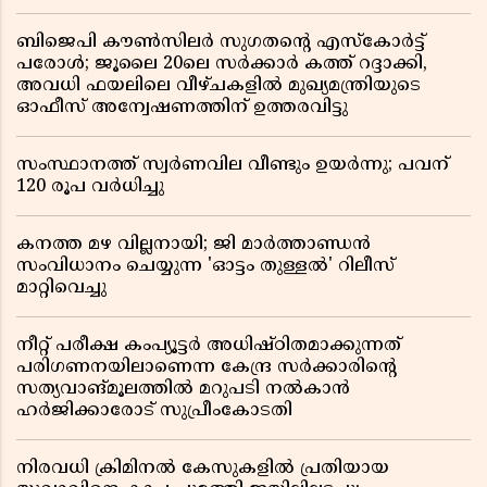
ബിജെപി കൗൺസിലർ സുഗതന്റെ എസ്‌കോർട്ട്
പരോൾ; ജൂലൈ 20ലെ സർക്കാർ കത്ത് റദ്ദാക്കി,
അവധി ഫയലിലെ വീഴ്ചകളിൽ മുഖ്യമന്ത്രിയുടെ
ഓഫീസ് അന്വേഷണത്തിന് ഉത്തരവിട്ടു
സംസ്ഥാനത്ത് സ്വര്‍ണവില വീണ്ടും ഉയർന്നു; പവന്
120 രൂപ വര്‍ധിച്ചു
കനത്ത മഴ വില്ലനായി; ജി മാർത്താണ്ഡൻ
സംവിധാനം ചെയ്യുന്ന 'ഓട്ടം തുള്ളൽ' റിലീസ്
മാറ്റിവെച്ചു
നീറ്റ് പരീക്ഷ കംപ്യൂട്ടർ അധിഷ്ഠിതമാക്കുന്നത്
പരിഗണനയിലാണെന്ന കേന്ദ്ര സർക്കാരിൻ്റെ
സത്യവാങ്മൂലത്തിൽ മറുപടി നൽകാൻ
ഹർജിക്കാരോട് സുപ്രീംകോടതി
നിരവധി ക്രിമിനൽ കേസുകളിൽ പ്രതിയായ