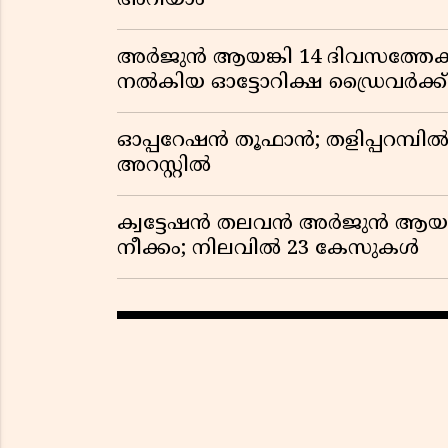
അറിയാം
അർജുൻ ആയങ്കി 14 ദിവസത്തേക്
നൽകിയ ഓട്ടോറിക്ഷ ഡ്രൈവർക്ക
ഓപ്പറേഷൻ തൂഫാൻ; തളിപ്പറമ്പിൽ 
അറസ്റ്റിൽ
ക്വട്ടേഷൻ തലവൻ അർജുൻ ആയങ്ക
നീക്കം; നിലവിൽ 23 കേസുകൾ