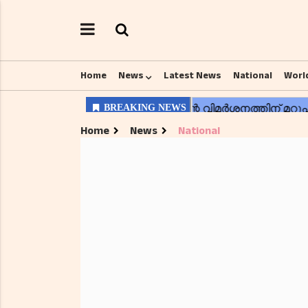
Home
News
Latest News
National
Worl
Home
News
National