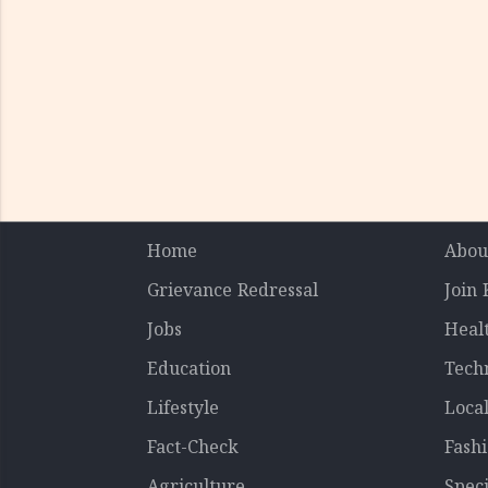
Home
Abou
Grievance Redressal
Join
Jobs
Heal
Education
Tech
Lifestyle
Loca
Fact-Check
Fash
Agriculture
Speci