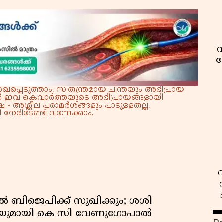
വ
ക
്പെടുത്താം. സ്വതന്ത്രമായ ചിന്തയും അഭിപ്രായ
്നാൽ ഇവ കെവാർത്തയുടെ അഭിപ്രായങ്ങളായി
 - അശ്ലീല പരാമർശങ്ങളും പാടുള്ളതല്ല.
നേരിടേണ്ടി വന്നേക്കാം.
ൽ ബിജെപിക്ക് സുഖിക്കും; ശശി
പടിയുമായി കെ സി വേണുഗോപാൽ