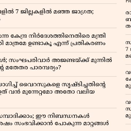
R
ളിൽ 7 ജില്ലകളിൽ മഞ്ഞ ജാഗ്രത;
ര
ം
ബ
ത
മ
 കേന്ദ്ര നിർദേശത്തിനെതിരെ മന്ത്രി
വ
സ
 മാത്രമേ ഉണ്ടാകൂ എന്ന് പ്രതികരണം
7
മ
ോൾ; സംഘപരിവാർ അജണ്ടയ്ക്ക് മുന്നിൽ
റെ മതേതര പാരമ്പര്യം?
വ
ക
ഗിച്ച് വൈറസുകളെ സൃഷ്ടിച്ചതിന്റെ
മ
ത് വൻ മുന്നേറ്റമോ അതോ വലിയ
മ
വ
സ
മ
സമ്പാദിക്കാം; ഈ നിബന്ധനകൾ
മ
ശേഷം സംഭവിക്കാൻ പോകുന്ന മാറ്റങ്ങൾ