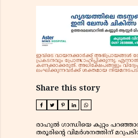
ഇവിടെ വായനക്കാർക്ക് അഭിപ്രായങ്ങൾ രേഖപ
പ്രകടനവും പ്രോത്സാഹിപ്പിക്കുന്നു. എന
കണക്കാക്കരുത്. അധിക്ഷേപങ്ങളും വിദ്വേഷ
ലംഘിക്കുന്നവർക്ക് ശക്തമായ നിയമനടപടി 
Share this story
രാഹുൽ ഗാന്ധിയെ കുറ്റം പറഞ്ഞാ
തരൂരിന്റെ വിമർശനത്തിന് മറു