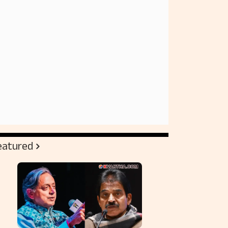
eatured