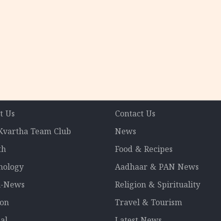
t Us
Contact Us
 Kvartha Team Club
News
th
Food & Recipes
nology
Aadhaar & PAN News
l-News
Religion & Spirituality
ion
Travel & Tourism
al
Latest News