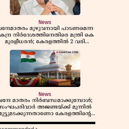
News
ന്ദേമാതരം മുഴുവനായി പാടണമെന്ന
േന്ദ്ര നിർദേശത്തിനെതിരെ മന്ത്രി കെ
മുരളീധരൻ; കേരളത്തിൽ 2 വരി
മാത്രമേ ഉണ്ടാകൂ എന്ന് പ്രതികരണം
News
വന്ദേ മാതരം നിർബന്ധമാക്കുമ്പോൾ;
സംഘപരിവാർ അജണ്ടയ്ക്ക് മുന്നിൽ
മുട്ടുമടക്കുന്നതാണോ കേരളത്തിന്റെ
മതേതര പാരമ്പര്യം?