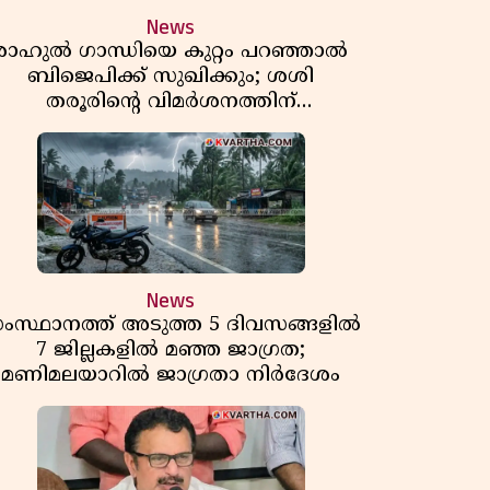
News
രാഹുൽ ഗാന്ധിയെ കുറ്റം പറഞ്ഞാൽ
ബിജെപിക്ക് സുഖിക്കും; ശശി
തരൂരിന്റെ വിമർശനത്തിന്
മറുപടിയുമായി കെ സി
വേണുഗോപാൽ
News
ംസ്ഥാനത്ത് അടുത്ത 5 ദിവസങ്ങളിൽ
7 ജില്ലകളിൽ മഞ്ഞ ജാഗ്രത;
മണിമലയാറിൽ ജാഗ്രതാ നിർദേശം