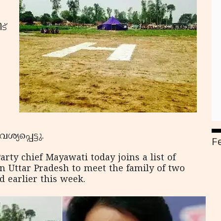
ട്
യപ്പെട്ടു.
F
ty chief Mayawati today joins a list of
in Uttar Pradesh to meet the family of two
 earlier this week.