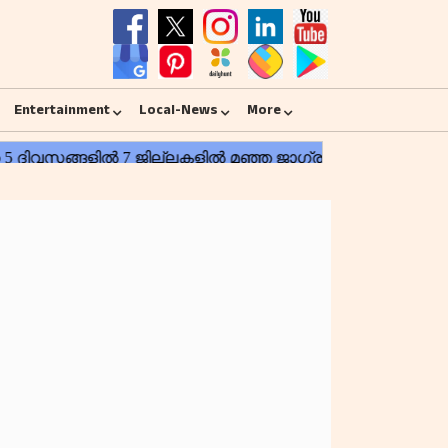
Entertainment
Local-News
More