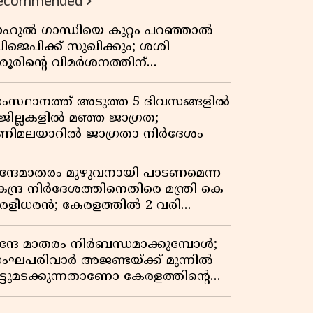
ecommended
ാഹുൽ ഗാന്ധിയെ കുറ്റം പറഞ്ഞാൽ
ിജെപിക്ക് സുഖിക്കും; ശശി
രൂരിന്റെ വിമർശനത്തിന്
റുപടിയുമായി കെ സി
േണുഗോപാൽ
ംസ്ഥാനത്ത് അടുത്ത 5 ദിവസങ്ങളിൽ
 ജില്ലകളിൽ മഞ്ഞ ജാഗ്രത;
ണിമലയാറിൽ ജാഗ്രതാ നിർദേശം
ന്ദേമാതരം മുഴുവനായി പാടണമെന്ന
േന്ദ്ര നിർദേശത്തിനെതിരെ മന്ത്രി കെ
ുരളീധരൻ; കേരളത്തിൽ 2 വരി
ാത്രമേ ഉണ്ടാകൂ എന്ന് പ്രതികരണം
ന്ദേ മാതരം നിർബന്ധമാക്കുമ്പോൾ;
ംഘപരിവാർ അജണ്ടയ്ക്ക് മുന്നിൽ
ുട്ടുമടക്കുന്നതാണോ കേരളത്തിന്റെ
തേതര പാരമ്പര്യം?