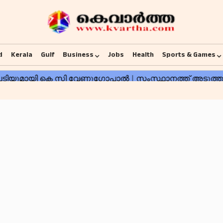
d
Kerala
Gulf
Business
Jobs
Health
Sports & Games