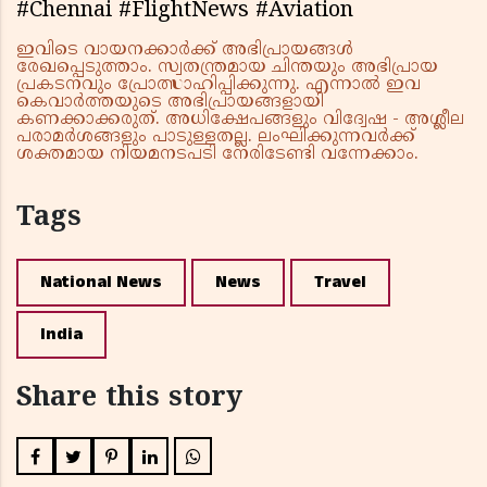
#Chennai #FlightNews #Aviation
ഇവിടെ വായനക്കാർക്ക് അഭിപ്രായങ്ങൾ
രേഖപ്പെടുത്താം. സ്വതന്ത്രമായ ചിന്തയും അഭിപ്രായ
പ്രകടനവും പ്രോത്സാഹിപ്പിക്കുന്നു. എന്നാൽ ഇവ
കെവാർത്തയുടെ അഭിപ്രായങ്ങളായി
കണക്കാക്കരുത്. അധിക്ഷേപങ്ങളും വിദ്വേഷ - അശ്ലീല
പരാമർശങ്ങളും പാടുള്ളതല്ല. ലംഘിക്കുന്നവർക്ക്
ശക്തമായ നിയമനടപടി നേരിടേണ്ടി വന്നേക്കാം.
Tags
National News
News
Travel
India
Share this story