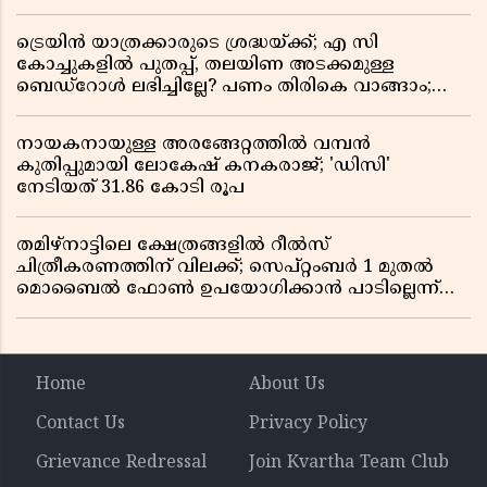
സർക്കാരിന് ഹൈക്കോടതിയുടെ രൂക്ഷ വിമർശനം
ട്രെയിൻ യാത്രക്കാരുടെ ശ്രദ്ധയ്ക്ക്; എ സി
കോച്ചുകളിൽ പുതപ്പ്, തലയിണ അടക്കമുള്ള
ബെഡ്റോൾ ലഭിച്ചില്ലേ? പണം തിരികെ വാങ്ങാം;
അറിയേണ്ട നിയമങ്ങൾ
നായകനായുള്ള അരങ്ങേറ്റത്തിൽ വമ്പൻ
കുതിപ്പുമായി ലോകേഷ് കനകരാജ്; 'ഡിസി'
നേടിയത് 31.86 കോടി രൂപ
തമിഴ്‌നാട്ടിലെ ക്ഷേത്രങ്ങളിൽ റീൽസ്
ചിത്രീകരണത്തിന് വിലക്ക്; സെപ്റ്റംബർ 1 മുതൽ
മൊബൈൽ ഫോൺ ഉപയോഗിക്കാൻ പാടില്ലെന്ന്
സർക്കാർ ഉത്തരവ്
Home
About Us
Contact Us
Privacy Policy
Grievance Redressal
Join Kvartha Team Club