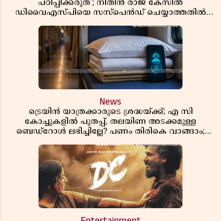
പഠിപ്പിക്കരുത്'; നിതിൻ രാജ് കേസിൽ
ഡിവൈഎസ്പിയെ സസ്പെൻഡ് ചെയ്യാത്തതിൽ
സർക്കാരിന് ഹൈക്കോടതിയുടെ രൂക്ഷ വിമർശനം
News
ട്രെയിൻ യാത്രക്കാരുടെ ശ്രദ്ധയ്ക്ക്; എ സി
കോച്ചുകളിൽ പുതപ്പ്, തലയിണ അടക്കമുള്ള
ബെഡ്റോൾ ലഭിച്ചില്ലേ? പണം തിരികെ വാങ്ങാം;
അറിയേണ്ട നിയമങ്ങൾ
Entertainment