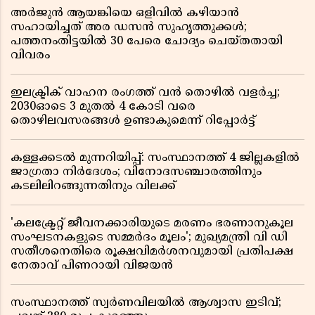
അർജുൻ ആയങ്കിയെ ഒളിവിൽ കഴിയാൻ
സഹായിച്ചത് അര ഡസൻ സുഹൃത്തുക്കൾ;
പത്തനംതിട്ടയിൽ 30 പേരെ ചോദ്യം ചെയ്തതായി
വിവരം ​​​​​​​
ഇലക്ട്രിക് വാഹന രംഗത്ത് വൻ തൊഴിൽ വളർച്ച;
2030ഓടെ 3 മുതൽ 4 കോടി വരെ
തൊഴിലവസരങ്ങൾ ഉണ്ടാകുമെന്ന് റിപ്പോർട്ട്
കള്ളക്കടൽ മുന്നറിയിപ്പ്: സംസ്ഥാനത്ത് 4 ജില്ലകളിൽ
ജാഗ്രതാ നിർദേശം; വിനോദസഞ്ചാരത്തിനും
കടലിലിറങ്ങുന്നതിനും വിലക്ക്
'കലക്ട്രേറ്റ് ജീവനക്കാരിയുടെ മരണം ഭരണാനുകൂല
സംഘടനകളുടെ സമ്മർദം മൂലം'; മുഖ്യമന്ത്രി വി ഡി
സതീശനെതിരെ രൂക്ഷവിമർശനവുമായി പ്രതിപക്ഷ
നേതാവ് പിണറായി വിജയൻ
സംസ്ഥാനത്ത് സ്വര്‍ണവിലയില്‍ ആശ്വാസ ഇടിവ്;