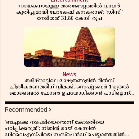
നായകനായുള്ള അരങ്ങേറ്റത്തിൽ വമ്പൻ
കുതിപ്പുമായി ലോകേഷ് കനകരാജ്; 'ഡിസി'
നേടിയത് 31.86 കോടി രൂപ
News
തമിഴ്‌നാട്ടിലെ ക്ഷേത്രങ്ങളിൽ റീൽസ്
ചിത്രീകരണത്തിന് വിലക്ക്; സെപ്റ്റംബർ 1 മുതൽ
മൊബൈൽ ഫോൺ ഉപയോഗിക്കാൻ പാടില്ലെന്ന്
സർക്കാർ ഉത്തരവ്
Recommended
'അച്ചടക്ക നടപടിയെന്തെന്ന് കോടതിയെ
പഠിപ്പിക്കരുത്'; നിതിൻ രാജ് കേസിൽ
ഡിവൈഎസ്പിയെ സസ്പെൻഡ് ചെയ്യാത്തതിൽ