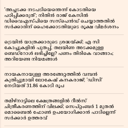
'അച്ചടക്ക നടപടിയെന്തെന്ന് കോടതിയെ
പഠിപ്പിക്കരുത്'; നിതിൻ രാജ് കേസിൽ
ഡിവൈഎസ്പിയെ സസ്പെൻഡ് ചെയ്യാത്തതിൽ
സർക്കാരിന് ഹൈക്കോടതിയുടെ രൂക്ഷ വിമർശനം
ട്രെയിൻ യാത്രക്കാരുടെ ശ്രദ്ധയ്ക്ക്; എ സി
കോച്ചുകളിൽ പുതപ്പ്, തലയിണ അടക്കമുള്ള
ബെഡ്റോൾ ലഭിച്ചില്ലേ? പണം തിരികെ വാങ്ങാം;
അറിയേണ്ട നിയമങ്ങൾ
നായകനായുള്ള അരങ്ങേറ്റത്തിൽ വമ്പൻ
കുതിപ്പുമായി ലോകേഷ് കനകരാജ്; 'ഡിസി'
നേടിയത് 31.86 കോടി രൂപ
തമിഴ്‌നാട്ടിലെ ക്ഷേത്രങ്ങളിൽ റീൽസ്
ചിത്രീകരണത്തിന് വിലക്ക്; സെപ്റ്റംബർ 1 മുതൽ
മൊബൈൽ ഫോൺ ഉപയോഗിക്കാൻ പാടില്ലെന്ന്
സർക്കാർ ഉത്തരവ്