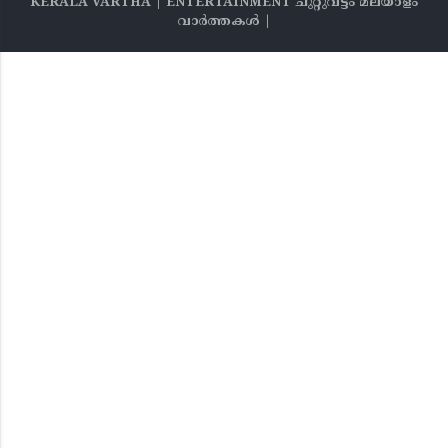
KERALA VARTHA | ENTERTAINMENT ചുറ്റുവട്ടം മലയാളം
വാര്‍ത്തകൾ |