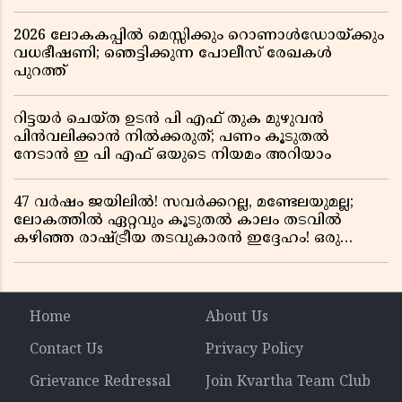
2026 ലോകകപ്പിൽ മെസ്സിക്കും റൊണാൾഡോയ്ക്കും
വധഭീഷണി; ഞെട്ടിക്കുന്ന പോലീസ് രേഖകൾ
പുറത്ത്
റിട്ടയർ ചെയ്ത ഉടൻ പി എഫ് തുക മുഴുവൻ
പിൻവലിക്കാൻ നിൽക്കരുത്; പണം കൂടുതൽ
നേടാൻ ഇ പി എഫ് ഒയുടെ നിയമം അറിയാം
47 വർഷം ജയിലിൽ! സവർക്കറല്ല, മണ്ടേലയുമല്ല;
ലോകത്തിൽ ഏറ്റവും കൂടുതൽ കാലം തടവിൽ
കഴിഞ്ഞ രാഷ്ട്രീയ തടവുകാരൻ ഇദ്ദേഹം! ഒരു
ഇന്ത്യൻ സ്വാതന്ത്ര്യസമര സേനാനിയുടെ വേറിട്ട കഥ
Home
About Us
Contact Us
Privacy Policy
Grievance Redressal
Join Kvartha Team Club