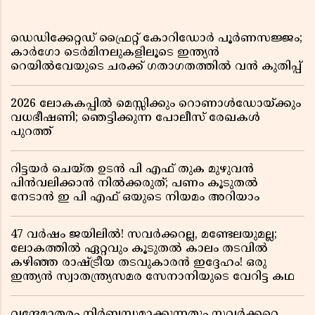
ഡെഡിക്കേറ്റഡ് ഫ്രൈറ്റ് കോറിഡോർ പൂർണസജ്ജം;
കാർഗോ ടെർമിനലുകളിലൂടെ ഇന്ത്യൻ
റെയിൽവേയുടെ ചരക്ക് ഗതാഗതത്തിൽ വൻ കുതിപ്പ്
2026 ലോകകപ്പിൽ മെസ്സിക്കും റൊണാൾഡോയ്ക്കും
വധഭീഷണി; ഞെട്ടിക്കുന്ന പോലീസ് രേഖകൾ
പുറത്ത്
റിട്ടയർ ചെയ്ത ഉടൻ പി എഫ് തുക മുഴുവൻ
പിൻവലിക്കാൻ നിൽക്കരുത്; പണം കൂടുതൽ
നേടാൻ ഇ പി എഫ് ഒയുടെ നിയമം അറിയാം
47 വർഷം ജയിലിൽ! സവർക്കറല്ല, മണ്ടേലയുമല്ല;
ലോകത്തിൽ ഏറ്റവും കൂടുതൽ കാലം തടവിൽ
കഴിഞ്ഞ രാഷ്ട്രീയ തടവുകാരൻ ഇദ്ദേഹം! ഒരു
ഇന്ത്യൻ സ്വാതന്ത്ര്യസമര സേനാനിയുടെ വേറിട്ട കഥ
വന്ദേമാതരം നിർബന്ധമാക്കുന്നതും സവർക്കറെ