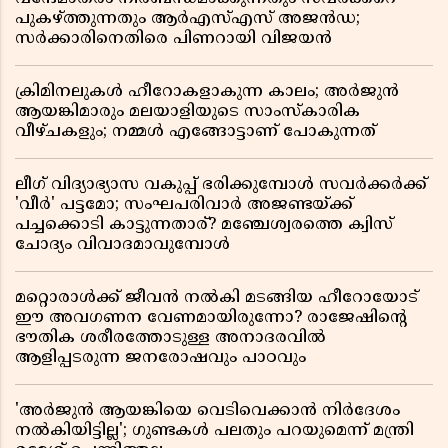
പുകഴ്ത്തുന്നതും ആർഎസ്എസ് അജൻഡ;
സർക്കാരിനെതിരെ പിണറായി വിജയൻ
ക്രിമിനലുകൾ ഹീറോകളാകുന്ന കാലം; അർജുൻ
ആയങ്കിമാരും മലയാളിയുടെ സാംസ്കാരിക
വീഴ്ചകളും; നമ്മൾ എങ്ങോട്ടാണ് പോകുന്നത്
ലീഗ് വിദ്യാഭ്യാസ വകുപ്പ് ഭരിക്കുമ്പോൾ സവർക്കർക്ക്
'വീർ' പട്ടമോ; സംഘപരിവാർ അജണ്ടയ്ക്ക്
പച്ചക്കൊടി കാട്ടുന്നതാര്? മഞ്ചേശ്വരത്തെ ക്വിസ്
ചോദ്യം വിവാദമാവുമ്പോൾ
മറ്റൊരാൾക്ക് ജീവൻ നൽകി മടങ്ങിയ ഹീറോയോട്
ഈ അവഗണന വേണമായിരുന്നോ? രാജേഷിൻ്റെ
ഭൗതിക ശരീരത്തോടുള്ള അനാദരവിൽ
ആളിപ്പടരുന്ന ജനരോഷവും പാഠവും
'അർജുൻ ആയങ്കിയെ വെടിവെക്കാൻ നിർദേശം
നൽകിയിട്ടില്ല'; ഗുണ്ടകൾ പലതും പറയുമെന്ന് മന്ത്രി