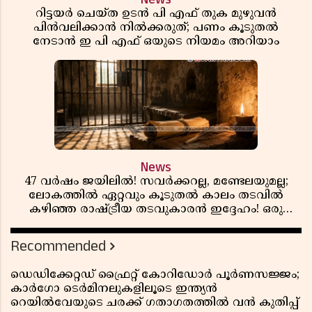
റിട്ടയർ ചെയ്ത ഉടൻ പി എഫ് തുക മുഴുവൻ
പിൻവലിക്കാൻ നിൽക്കരുത്; പണം കൂടുതൽ
നേടാൻ ഇ പി എഫ് ഒയുടെ നിയമം അറിയാം
News
47 വർഷം ജയിലിൽ! സവർക്കറല്ല, മണ്ടേലയുമല്ല;
ലോകത്തിൽ ഏറ്റവും കൂടുതൽ കാലം തടവിൽ
കഴിഞ്ഞ രാഷ്ട്രീയ തടവുകാരൻ ഇദ്ദേഹം! ഒരു
ഇന്ത്യൻ സ്വാതന്ത്ര്യസമര സേനാനിയുടെ വേറിട്ട കഥ
Recommended
ഡെഡിക്കേറ്റഡ് ഫ്രൈറ്റ് കോറിഡോർ പൂർണസജ്ജം;
കാർഗോ ടെർമിനലുകളിലൂടെ ഇന്ത്യൻ
റെയിൽവേയുടെ ചരക്ക് ഗതാഗതത്തിൽ വൻ കുതിപ്പ്