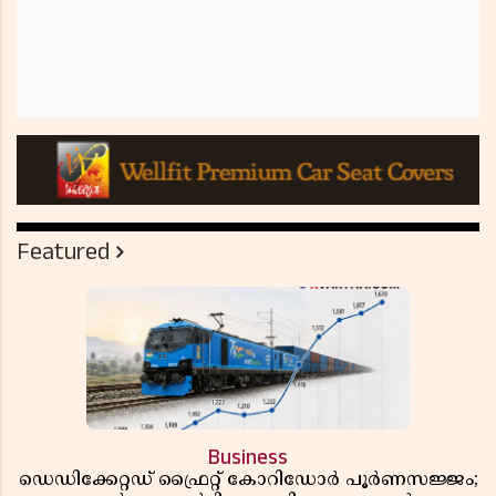
Featured
Business
ഡെഡിക്കേറ്റഡ് ഫ്രൈറ്റ് കോറിഡോർ പൂർണസജ്ജം;