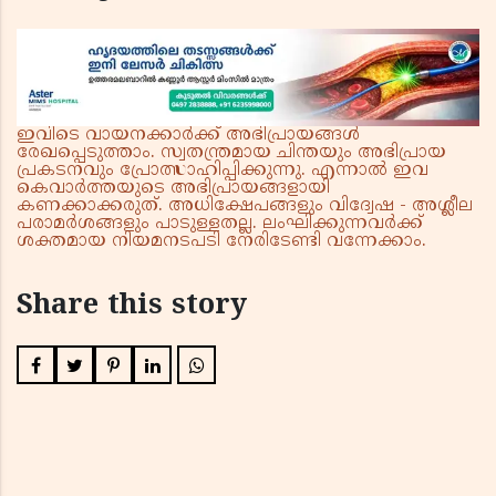
ഇവിടെ വായനക്കാർക്ക് അഭിപ്രായങ്ങൾ
രേഖപ്പെടുത്താം. സ്വതന്ത്രമായ ചിന്തയും അഭിപ്രായ
പ്രകടനവും പ്രോത്സാഹിപ്പിക്കുന്നു. എന്നാൽ ഇവ
കെവാർത്തയുടെ അഭിപ്രായങ്ങളായി
കണക്കാക്കരുത്. അധിക്ഷേപങ്ങളും വിദ്വേഷ - അശ്ലീല
പരാമർശങ്ങളും പാടുള്ളതല്ല. ലംഘിക്കുന്നവർക്ക്
ശക്തമായ നിയമനടപടി നേരിടേണ്ടി വന്നേക്കാം.
Share this story