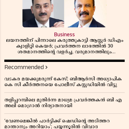
Business
ലയനത്തിന് പിന്നാലെ കരുത്തുകാട്ടി ആസ്റ്റർ ഡിഎം
ക്വാളിറ്റി കെയർ; പ്രവർത്തന ലാഭത്തിൽ 30
ശതമാനത്തിൻ്റെ വളർച്ച, വരുമാനത്തിലും
ലാഭത്തിലും വൻ കുതിപ്പ് രേഖപ്പെടുത്തി ആദ്യ പാദ
റിപ്പോർട്ട് പുറത്ത്
Recommended
വടകര മയക്കുമരുന്ന് കേസ്; ബിആർസി അധ്യാപിക
കെ സി കീർത്തനയെ പോലീസ് കസ്റ്റഡിയിൽ വിട്ടു
തളിപ്പറമ്പിലെ മുതിർന്ന മാധ്യമ പ്രവർത്തകൻ ബി എ
അലി മൊഗ്രാൽ നിര്യാതനായി
‘വേണമെങ്കിൽ പാർട്ടിക്ക് ഷെഡിൻ്റെ അടിത്തറ
മാന്താനും അറിയാം’; പയ്യന്നൂരിൽ വിവാദ