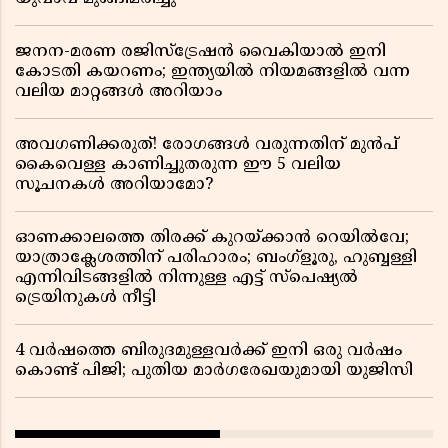
ജനന-മരണ രജിസ്ട്രേഷൻ വൈകിയാൽ ഇനി
കോടതി കയറണം; ഇന്ത്യയിൽ നിയമങ്ങളിൽ വന്ന
വലിയ മാറ്റങ്ങൾ അറിയാം
അവഗണിക്കരുത്! രോഗങ്ങൾ വരുന്നതിന് മുൻപ്
കൈവെള്ള കാണിച്ചുതരുന്ന ഈ 5 വലിയ
സൂചനകൾ അറിയാമോ?
ഓണക്കാലത്തെ തിരക്ക് കുറയ്ക്കാൻ റെയിൽവേ;
യാത്രാക്ലേശത്തിന് പരിഹാരം; ബംഗ്ളൂരു, ഹുബ്ബള്ളി
എന്നിവിടങ്ങളിൽ നിന്നുള്ള എട്ട് സ്പെഷ്യൽ
ട്രെയിനുകൾ നീട്ടി
4 വർഷത്തെ ബിരുദമുള്ളവർക്ക് ഇനി ഒരു വർഷം
കൊണ്ട് പിജി; പുതിയ മാർഗരേഖയുമായി യുജിസി