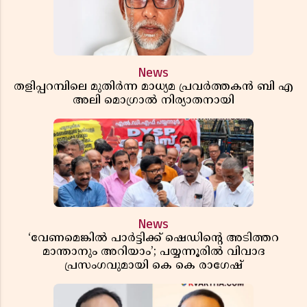
News
തളിപ്പറമ്പിലെ മുതിർന്ന മാധ്യമ പ്രവർത്തകൻ ബി എ
അലി മൊഗ്രാൽ നിര്യാതനായി
News
‘വേണമെങ്കിൽ പാർട്ടിക്ക് ഷെഡിൻ്റെ അടിത്തറ
മാന്താനും അറിയാം’; പയ്യന്നൂരിൽ വിവാദ
പ്രസംഗവുമായി കെ കെ രാഗേഷ്