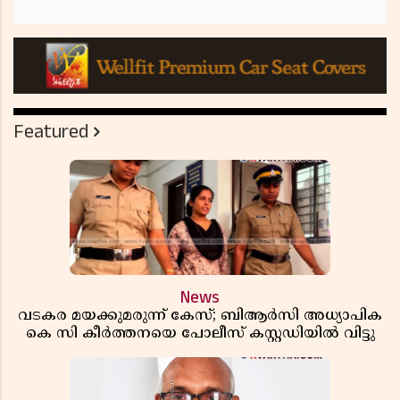
Featured
News
വടകര മയക്കുമരുന്ന് കേസ്; ബിആർസി അധ്യാപിക
കെ സി കീർത്തനയെ പോലീസ് കസ്റ്റഡിയിൽ വിട്ടു