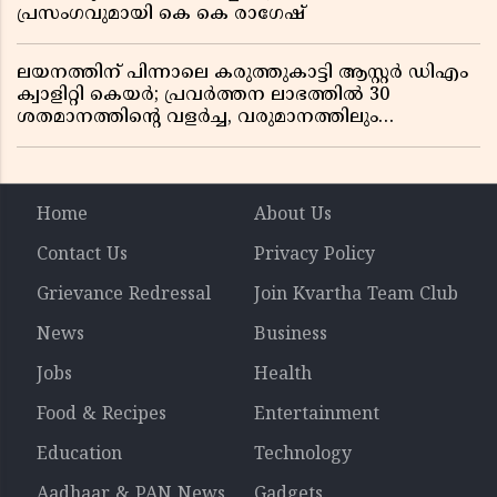
പ്രസംഗവുമായി കെ കെ രാഗേഷ്
ലയനത്തിന് പിന്നാലെ കരുത്തുകാട്ടി ആസ്റ്റർ ഡിഎം
ക്വാളിറ്റി കെയർ; പ്രവർത്തന ലാഭത്തിൽ 30
ശതമാനത്തിൻ്റെ വളർച്ച, വരുമാനത്തിലും
ലാഭത്തിലും വൻ കുതിപ്പ് രേഖപ്പെടുത്തി ആദ്യ പാദ
റിപ്പോർട്ട് പുറത്ത്
Home
About Us
Contact Us
Privacy Policy
Grievance Redressal
Join Kvartha Team Club
News
Business
Jobs
Health
Food & Recipes
Entertainment
Education
Technology
Aadhaar & PAN News
Gadgets