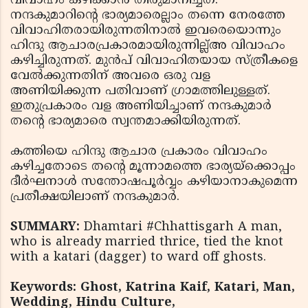
വിവാഹം കഴിക്കാന്‍ തീരുമാനിച്ചത്.
നന്ദകുമാറിന്റെ ഭാര്യമാരെല്ലാം തന്നെ നേരത്തേ
വിവാഹിതരായിരുന്നതിനാല്‍ ഇവരെയൊന്നും
ഹിന്ദു ആചാരപ്രകാരമായിരുന്നില്ല്അ വിവാഹം
കഴിച്ചിരുന്നത്. മുന്‍പ് വിവാഹിതയായ സ്ത്രീകളെ
വേല്‍ക്കുന്നതിന് അവരെ ഒരു വള
അണിയിക്കുന്ന പതിവാണ് ഗ്രാമത്തിലുള്ളത്.
ഇതുപ്രകാരം വള അണിയിച്ചാണ് നന്ദകുമാര്‍
തന്റെ ഭാര്യമാരെ സ്വന്തമാക്കിയിരുന്നത്.
കത്തിയെ ഹിന്ദു ആചാര പ്രകാരം വിവാഹം
കഴിച്ചതോടെ തന്റെ മൂന്നാമത്തെ ഭാര്യയ്‌ക്കൊപ്പം
ദീര്‍ഘനാള്‍ സന്തോഷപൂര്‍വ്വം കഴിയാനാകുമെന്ന
പ്രതീക്ഷയിലാണ് നന്ദകുമാര്‍.
SUMMARY:
Dhamtari #Chhattisgarh A man,
who is already married thrice, tied the knot
with a katari (dagger) to ward off ghosts.
Keywords: Ghost, Katrina Kaif, Katari, Man,
Wedding, Hindu Culture,