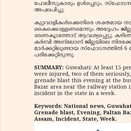
പോലീസുകാരും ഉള്‍പ്പെടും. സ്‌ഫോട
അപലപിച്ചു.
കുറ്റവാളികള്‍ക്കെതിരെ ശക്തമായ ന
കൈക്കൊള്ളണമെന്നും അദ്ദേഹം ജില്ല
ഭരണകൂടത്തോട് ആവശ്യപ്പെട്ടു. കഴി
കര്‍ബി അങ്‌ലോങ് ജില്ലയിലെ തിരക്ക
മാര്‍ക്കറ്റിലുണ്ടായ സ്‌ഫോടനത്തില്‍ 6 പേ
പരിക്കേറ്റിരുന്നു.
SUMMARY:
Guwahati: At least 15 pe
were injured, two of them seriously,
grenade blast this evening at the bu
Bazar area near the railway station 
incident in the state in a week.
Keywords: National news, Guwahati,
Grenade blast, Evening, Paltan Ba
Assam, Incident, State, Week.