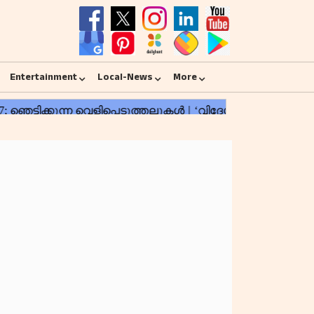
Entertainment
Local-News
More