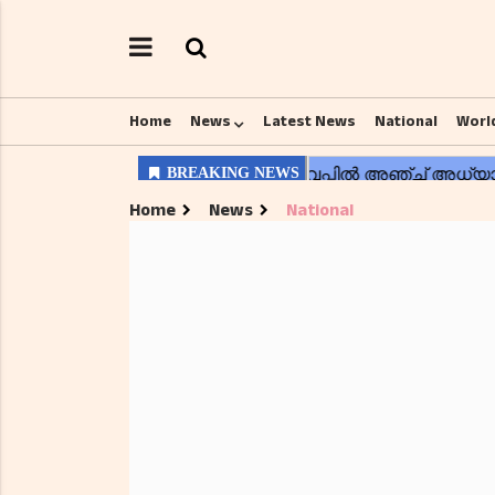
Home
News
Latest News
National
Worl
Home
News
National