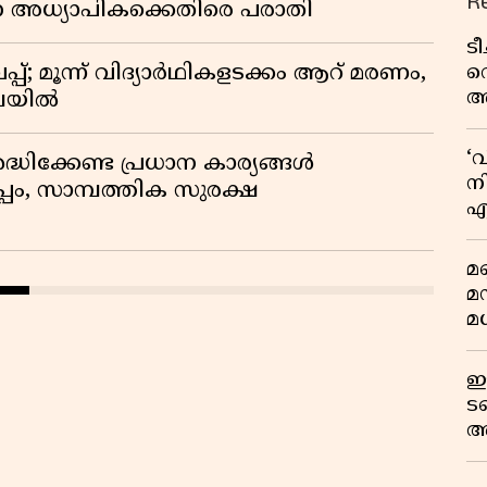
R
ന അധ്യാപികക്കെതിരെ പരാതി
ട
വ
്; മൂന്ന് വിദ്യാർഥികളടക്കം ആറ് മരണം,
അ
ിലയിൽ
മു
മ
‘
ദ്ധിക്കേണ്ട പ്രധാന കാര്യങ്ങൾ
വ
നി
പം, സാമ്പത്തിക സുരക്ഷ
എ
വ
മണ
മ
മധ
ഈ
ട
അ
റ