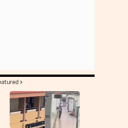
eatured