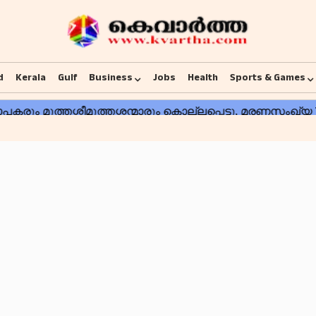
d
Kerala
Gulf
Business
Jobs
Health
Sports & Games