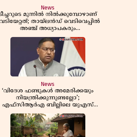
News
ടീച്ചറുടെ മുന്നിൽ നിൽക്കുമ്പോഴാണ്
െടിയേറ്റത്; തായ്‌ലൻഡ് വെടിവെപ്പിൽ
അഞ്ച് അധ്യാപകരും
മുത്തശ്ശീമുത്തശ്ശന്മാരും കൊല്ലപ്പെട്ടു,
മരണസംഖ്യ 7; ഞെട്ടിക്കുന്ന
വെളിപ്പെടുത്തലുകൾ
News
‘വിദേശ ഫണ്ടുകൾ അമേരിക്കയും
നിയന്ത്രിക്കുന്നുണ്ടല്ലോ’;
എഫ്സിആർഎ ബില്ലിലെ യുഎസ്
ിമർശനങ്ങൾക്ക് മറുപടിയുമായി ഇന്ത്യ