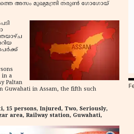
നത്തെ അസം മുഖ്യമന്ത്രി തരുണ്‍ ഗോഗോയ്
ടപടി
ാ
ഞ്ഞയാഴ്ച
േറിയ
ര്‍ക്ക്
rsons
 in a
sy Paltan
F
in Guwahati in Assam, the fifth such
 15 persons, Injured, Two, Seriously,
zar area, Railway station, Guwahati,