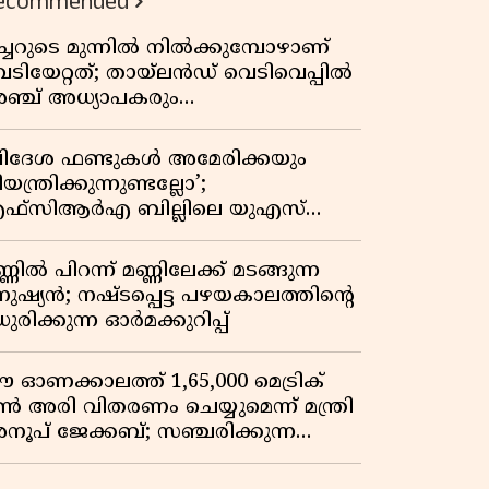
ecommended
ീച്ചറുടെ മുന്നിൽ നിൽക്കുമ്പോഴാണ്
െടിയേറ്റത്; തായ്‌ലൻഡ് വെടിവെപ്പിൽ
ഞ്ച് അധ്യാപകരും
ത്തശ്ശീമുത്തശ്ശന്മാരും കൊല്ലപ്പെട്ടു,
രണസംഖ്യ 7; ഞെട്ടിക്കുന്ന
വിദേശ ഫണ്ടുകൾ അമേരിക്കയും
െളിപ്പെടുത്തലുകൾ
യന്ത്രിക്കുന്നുണ്ടല്ലോ’;
ഫ്സിആർഎ ബില്ലിലെ യുഎസ്
ിമർശനങ്ങൾക്ക് മറുപടിയുമായി ഇന്ത്യ
്ണിൽ പിറന്ന് മണ്ണിലേക്ക് മടങ്ങുന്ന
നുഷ്യൻ; നഷ്ടപ്പെട്ട പഴയകാലത്തിൻ്റെ
ുരിക്കുന്ന ഓർമക്കുറിപ്പ്
 ഓണക്കാലത്ത് 1,65,000 മെട്രിക്
ൺ അരി വിതരണം ചെയ്യുമെന്ന് മന്ത്രി
നൂപ് ജേക്കബ്; സഞ്ചരിക്കുന്ന
േഷൻ കടകൾക്ക് തുടക്കം