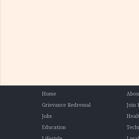
Home
Abou
Grievance Redressal
Join
Jobs
Heal
Education
Tech
Lifestyle
Loca