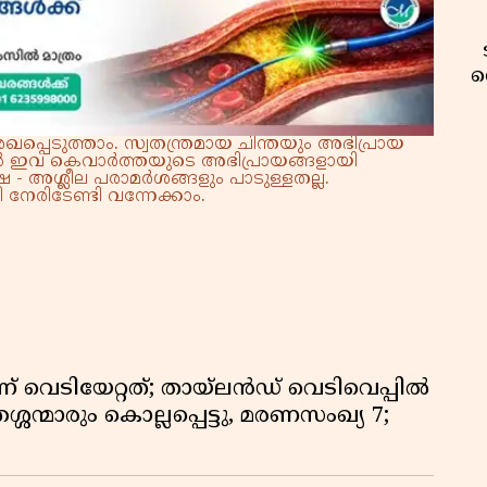
വ
്പെടുത്താം. സ്വതന്ത്രമായ ചിന്തയും അഭിപ്രായ
്നാൽ ഇവ കെവാർത്തയുടെ അഭിപ്രായങ്ങളായി
 - അശ്ലീല പരാമർശങ്ങളും പാടുള്ളതല്ല.
നേരിടേണ്ടി വന്നേക്കാം.
ണ് വെടിയേറ്റത്; തായ്‌ലൻഡ് വെടിവെപ്പിൽ
വ
്ശന്മാരും കൊല്ലപ്പെട്ടു, മരണസംഖ്യ 7;