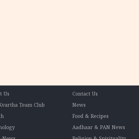
t Us
Contact Us
 Kvartha Team Club
News
th
Food & Recipes
nology
Aadhaar & PAN News
l-News
Religion & Spirituality