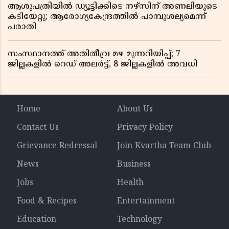
ആശുപത്രിയിൽ ഡ്യൂട്ടിക്കിടെ നഴ്സിന് അണലിയുടെ
കടിയേറ്റു; ആരോഗ്യകേന്ദ്രത്തിൽ പാമ്പുശല്യമെന്ന്
പരാതി
സംസ്ഥാനത്ത് അതിതീവ്ര മഴ മുന്നറിയിപ്പ്; 7
ജില്ലകളിൽ റെഡ് അലർട്ട്, 8 ജില്ലകളിൽ അവധി
Home
About Us
Contact Us
Privacy Policy
Grievance Redressal
Join Kvartha Team Club
News
Business
Jobs
Health
Food & Recipes
Entertainment
Education
Technology