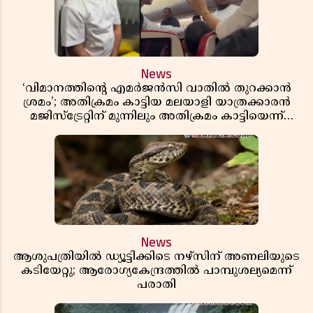
News
‘വിമാനത്തിൻ്റെ എമർജൻസി വാതിൽ തുറക്കാൻ
ശ്രമം’; അതിക്രമം കാട്ടിയ മലയാളി യാത്രക്കാരൻ
മജിസ്ട്രേറ്റിന് മുന്നിലും അതിക്രമം കാട്ടിയെന്ന്
പൊലീസ്
News
ആശുപത്രിയിൽ ഡ്യൂട്ടിക്കിടെ നഴ്സിന് അണലിയുടെ
കടിയേറ്റു; ആരോഗ്യകേന്ദ്രത്തിൽ പാമ്പുശല്യമെന്ന്
പരാതി