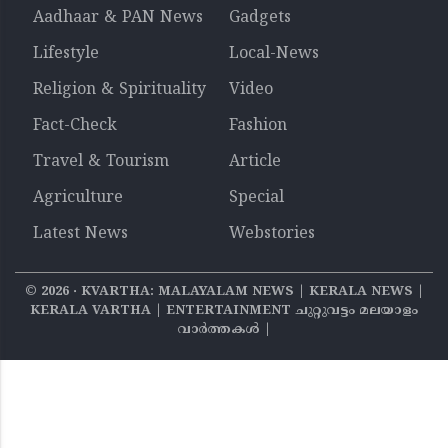
Aadhaar & PAN News
Gadgets
Lifestyle
Local-News
Religion & Spirituality
Video
Fact-Check
Fashion
Travel & Tourism
Article
Agriculture
Special
Latest News
Webstories
©
2026
‧ KVARTHA: MALAYALAM NEWS | KERALA NEWS |
KERALA VARTHA | ENTERTAINMENT ചുറ്റുവട്ടം മലയാളം
വാര്‍ത്തകൾ |