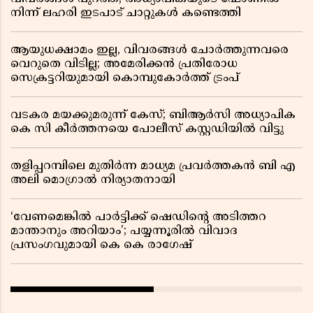
നിന്ന് ലഹരി ഇടപാട് ചാറ്റുകൾ കണ്ടെത്തി
ആയുധക്ഷാമം ഇല്ല, വിവരങ്ങൾ ചോർത്തുന്നവരെ
വെറുതെ വിടില്ല; അമേരിക്കൻ പ്രതിരോധ
സെക്രട്ടറിയുമായി കൊമ്പുകോർത്ത് ട്രംപ്
വടകര മയക്കുമരുന്ന് കേസ്; ബിആർസി അധ്യാപിക
കെ സി കീർത്തനയെ പോലീസ് കസ്റ്റഡിയിൽ വിട്ടു
തളിപ്പറമ്പിലെ മുതിർന്ന മാധ്യമ പ്രവർത്തകൻ ബി എ
അലി മൊഗ്രാൽ നിര്യാതനായി
‘വേണമെങ്കിൽ പാർട്ടിക്ക് ഷെഡിൻ്റെ അടിത്തറ
മാന്താനും അറിയാം’; പയ്യന്നൂരിൽ വിവാദ
പ്രസംഗവുമായി കെ കെ രാഗേഷ്