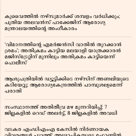
കുവൈത്തിൽ നഴ്‌സുമാർക്ക് ശമ്പളം വർധിക്കും;
പുതിയ അലവൻസ് പാക്കേജിന് ആരോഗ്യ
മന്ത്രാലയത്തിൻ്റെ അംഗീകാരം
‘വിമാനത്തിൻ്റെ എമർജൻസി വാതിൽ തുറക്കാൻ
ശ്രമം’; അതിക്രമം കാട്ടിയ മലയാളി യാത്രക്കാരൻ
മജിസ്ട്രേറ്റിന് മുന്നിലും അതിക്രമം കാട്ടിയെന്ന്
പൊലീസ്
ആശുപത്രിയിൽ ഡ്യൂട്ടിക്കിടെ നഴ്സിന് അണലിയുടെ
കടിയേറ്റു; ആരോഗ്യകേന്ദ്രത്തിൽ പാമ്പുശല്യമെന്ന്
പരാതി
സംസ്ഥാനത്ത് അതിതീവ്ര മഴ മുന്നറിയിപ്പ്; 7
ജില്ലകളിൽ റെഡ് അലർട്ട്, 8 ജില്ലകളിൽ അവധി
വടകര എംഡിഎംഎ കേസിൽ നിർണായക
വിവരങ്ങൾ പുറത്ത്; അധ്യാപികയുടെ ഫോണിൽ