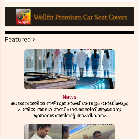
Featured
News
കുവൈത്തിൽ നഴ്‌സുമാർക്ക് ശമ്പളം വർധിക്കും;
പുതിയ അലവൻസ് പാക്കേജിന് ആരോഗ്യ
മന്ത്രാലയത്തിൻ്റെ അംഗീകാരം