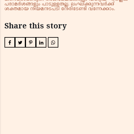
പരാമർശങ്ങളും പാടുള്ളതല്ല. ലംഘിക്കുന്നവർക്ക്
ശക്തമായ നിയമനടപടി നേരിടേണ്ടി വന്നേക്കാം.
Share this story