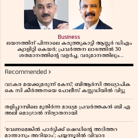
Business
ലയനത്തിന് പിന്നാലെ കരുത്തുകാട്ടി ആസ്റ്റർ ഡിഎം
ക്വാളിറ്റി കെയർ; പ്രവർത്തന ലാഭത്തിൽ 30
ശതമാനത്തിൻ്റെ വളർച്ച, വരുമാനത്തിലും
ലാഭത്തിലും വൻ കുതിപ്പ് രേഖപ്പെടുത്തി ആദ്യ പാദ
റിപ്പോർട്ട് പുറത്ത്
Recommended
വടകര മയക്കുമരുന്ന് കേസ്; ബിആർസി അധ്യാപിക
കെ സി കീർത്തനയെ പോലീസ് കസ്റ്റഡിയിൽ വിട്ടു
തളിപ്പറമ്പിലെ മുതിർന്ന മാധ്യമ പ്രവർത്തകൻ ബി എ
അലി മൊഗ്രാൽ നിര്യാതനായി
‘വേണമെങ്കിൽ പാർട്ടിക്ക് ഷെഡിൻ്റെ അടിത്തറ
മാന്താനും അറിയാം’; പയ്യന്നൂരിൽ വിവാദ