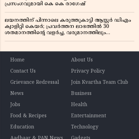
പ്രസംഗവുമായി കെ കെ രാഗേഷ്
ലയനത്തിന് പിന്നാലെ കരുത്തുകാട്ടി ആസ്റ്റർ ഡിഎം
ക്വാളിറ്റി കെയർ; പ്രവർത്തന ലാഭത്തിൽ 30
ശതമാനത്തിൻ്റെ വളർച്ച, വരുമാനത്തിലും
ലാഭത്തിലും വൻ കുതിപ്പ് രേഖപ്പെടുത്തി ആദ്യ പാദ
റിപ്പോർട്ട് പുറത്ത്
Home
About Us
Contact Us
Privacy Policy
Grievance Redressal
Join Kvartha Team Club
News
Business
Jobs
Health
Food & Recipes
Entertainment
Education
Technology
Aadhaar & PAN News
Gadgets