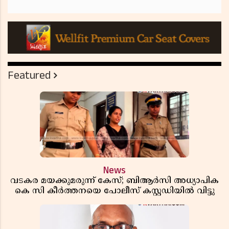
Featured
News
വടകര മയക്കുമരുന്ന് കേസ്; ബിആർസി അധ്യാപിക
കെ സി കീർത്തനയെ പോലീസ് കസ്റ്റഡിയിൽ വിട്ടു