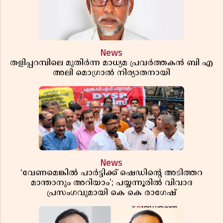
News
തളിപ്പറമ്പിലെ മുതിർന്ന മാധ്യമ പ്രവർത്തകൻ ബി എ
അലി മൊഗ്രാൽ നിര്യാതനായി
News
‘വേണമെങ്കിൽ പാർട്ടിക്ക് ഷെഡിൻ്റെ അടിത്തറ
മാന്താനും അറിയാം’; പയ്യന്നൂരിൽ വിവാദ
പ്രസംഗവുമായി കെ കെ രാഗേഷ്