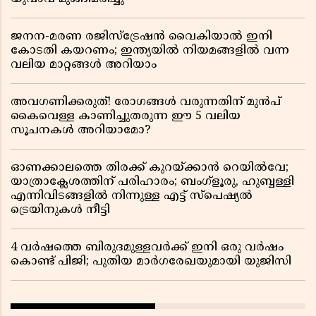
ജനന-മരണ രജിസ്ട്രേഷൻ വൈകിയാൽ ഇനി
കോടതി കയറണം; ഇന്ത്യയിൽ നിയമങ്ങളിൽ വന്ന
വലിയ മാറ്റങ്ങൾ അറിയാം
അവഗണിക്കരുത്! രോഗങ്ങൾ വരുന്നതിന് മുൻപ്
കൈവെള്ള കാണിച്ചുതരുന്ന ഈ 5 വലിയ
സൂചനകൾ അറിയാമോ?
ഓണക്കാലത്തെ തിരക്ക് കുറയ്ക്കാൻ റെയിൽവേ;
യാത്രാക്ലേശത്തിന് പരിഹാരം; ബംഗ്ളൂരു, ഹുബ്ബള്ളി
എന്നിവിടങ്ങളിൽ നിന്നുള്ള എട്ട് സ്പെഷ്യൽ
ട്രെയിനുകൾ നീട്ടി
4 വർഷത്തെ ബിരുദമുള്ളവർക്ക് ഇനി ഒരു വർഷം
കൊണ്ട് പിജി; പുതിയ മാർഗരേഖയുമായി യുജിസി