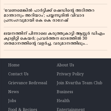
‘വേണമെങ്കിൽ പാർട്ടിക്ക് ഷെഡിൻ്റെ അടിത്തറ
മാന്താനും അറിയാം’; പയ്യന്നൂരിൽ വിവാദ
പ്രസംഗവുമായി കെ കെ രാഗേഷ്
ലയനത്തിന് പിന്നാലെ കരുത്തുകാട്ടി ആസ്റ്റർ ഡിഎം
ക്വാളിറ്റി കെയർ; പ്രവർത്തന ലാഭത്തിൽ 30
ശതമാനത്തിൻ്റെ വളർച്ച, വരുമാനത്തിലും
ലാഭത്തിലും വൻ കുതിപ്പ് രേഖപ്പെടുത്തി ആദ്യ പാദ
റിപ്പോർട്ട് പുറത്ത്
Home
About Us
Contact Us
Privacy Policy
Grievance Redressal
Join Kvartha Team Club
News
Business
Jobs
Health
Food & Recipes
Entertainment