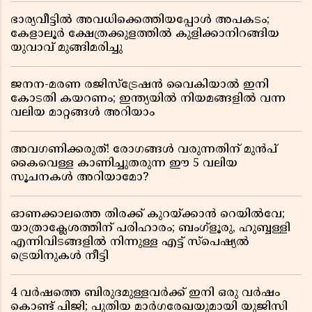
ഭാര്യവീട്ടിൽ അവധിക്കെത്തിയപ്പോൾ അപകടം;
കേളാലൂർ ക്ഷേത്രക്കുളത്തിൽ കുളിക്കാനിറങ്ങിയ
യുവാവ് മുങ്ങിമരിച്ചു
ജനന-മരണ രജിസ്ട്രേഷൻ വൈകിയാൽ ഇനി
കോടതി കയറണം; ഇന്ത്യയിൽ നിയമങ്ങളിൽ വന്ന
വലിയ മാറ്റങ്ങൾ അറിയാം
അവഗണിക്കരുത്! രോഗങ്ങൾ വരുന്നതിന് മുൻപ്
കൈവെള്ള കാണിച്ചുതരുന്ന ഈ 5 വലിയ
സൂചനകൾ അറിയാമോ?
ഓണക്കാലത്തെ തിരക്ക് കുറയ്ക്കാൻ റെയിൽവേ;
യാത്രാക്ലേശത്തിന് പരിഹാരം; ബംഗ്ളൂരു, ഹുബ്ബള്ളി
എന്നിവിടങ്ങളിൽ നിന്നുള്ള എട്ട് സ്പെഷ്യൽ
ട്രെയിനുകൾ നീട്ടി
4 വർഷത്തെ ബിരുദമുള്ളവർക്ക് ഇനി ഒരു വർഷം
കൊണ്ട് പിജി; പുതിയ മാർഗരേഖയുമായി യുജിസി