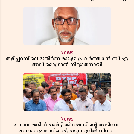
News
തളിപ്പറമ്പിലെ മുതിർന്ന മാധ്യമ പ്രവർത്തകൻ ബി എ
അലി മൊഗ്രാൽ നിര്യാതനായി
News
‘വേണമെങ്കിൽ പാർട്ടിക്ക് ഷെഡിൻ്റെ അടിത്തറ
മാന്താനും അറിയാം’; പയ്യന്നൂരിൽ വിവാദ