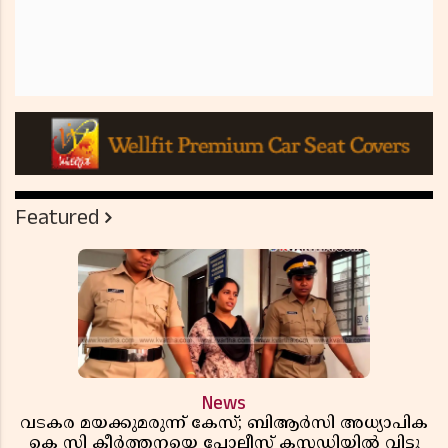
Featured
News
വടകര മയക്കുമരുന്ന് കേസ്; ബിആർസി അധ്യാപിക
കെ സി കീർത്തനയെ പോലീസ് കസ്റ്റഡിയിൽ വിട്ടു