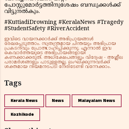
പോസ്റ്റുമോര്‍ട്ടത്തിനുശേഷം ബന്ധുക്കള്‍ക്ക്
വിട്ടുനല്‍കും.
#KuttiadiDrowning #KeralaNews #Tragedy
#StudentSafety #RiverAccident
ഇവിടെ വായനക്കാർക്ക് അഭിപ്രായങ്ങൾ
രേഖപ്പെടുത്താം. സ്വതന്ത്രമായ ചിന്തയും അഭിപ്രായ
പ്രകടനവും പ്രോത്സാഹിപ്പിക്കുന്നു. എന്നാൽ ഇവ
കെവാർത്തയുടെ അഭിപ്രായങ്ങളായി
കണക്കാക്കരുത്. അധിക്ഷേപങ്ങളും വിദ്വേഷ - അശ്ലീല
പരാമർശങ്ങളും പാടുള്ളതല്ല. ലംഘിക്കുന്നവർക്ക്
ശക്തമായ നിയമനടപടി നേരിടേണ്ടി വന്നേക്കാം.
Tags
Kerala News
News
Malayalam News
Kozhikode