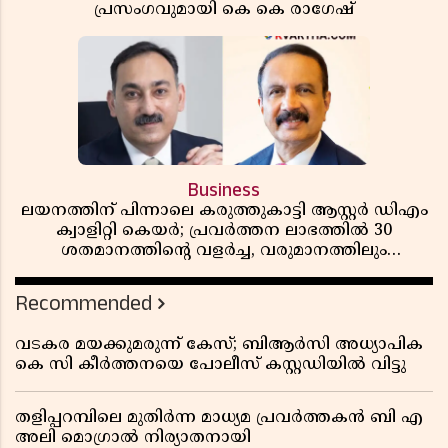
പ്രസംഗവുമായി കെ കെ രാഗേഷ്
Business
ലയനത്തിന് പിന്നാലെ കരുത്തുകാട്ടി ആസ്റ്റർ ഡിഎം
ക്വാളിറ്റി കെയർ; പ്രവർത്തന ലാഭത്തിൽ 30
ശതമാനത്തിൻ്റെ വളർച്ച, വരുമാനത്തിലും
ലാഭത്തിലും വൻ കുതിപ്പ് രേഖപ്പെടുത്തി ആദ്യ പാദ
റിപ്പോർട്ട് പുറത്ത്
Recommended
വടകര മയക്കുമരുന്ന് കേസ്; ബിആർസി അധ്യാപിക
കെ സി കീർത്തനയെ പോലീസ് കസ്റ്റഡിയിൽ വിട്ടു
തളിപ്പറമ്പിലെ മുതിർന്ന മാധ്യമ പ്രവർത്തകൻ ബി എ
അലി മൊഗ്രാൽ നിര്യാതനായി