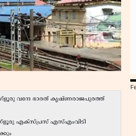
F
രു വന്ദേ ഭാരത് കൃഷ്ണരാജപുരത്ത്
ളൂരു എക്സ്പ്രസ് എസ്എംവിടി
്കും