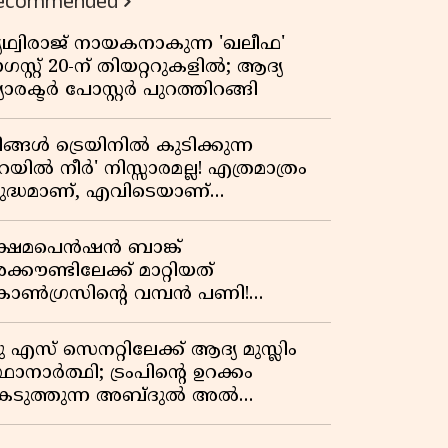
ecommended
പ്രസിഡന്റാകുമോ ട്രംപ്?'
ൃഥ്വിരാജ് നായകനാകുന്ന 'ഖലീഫ'
സ്റ്റ് 20-ന് തിയറ്ററുകളിൽ; ആദ്യ
യാരക്ടർ പോസ്റ്റർ പുറത്തിറങ്ങി
ിങ്ങൾ ട്രെയിനിൽ കുടിക്കുന്ന
െയിൽ നീർ' നിസ്സാരമല്ല! എത്രമാത്രം
ുദ്ധമാണ്, എവിടെയാണ്
ണ്ടാക്കുന്നത്? നിർമാണ രഹസ്യങ്ങൾ
ത്ഭുതപ്പെടുത്തും
്ഷേമപെൻഷൻ ബാങ്ക്
്കൗണ്ടിലേക്ക് മാറ്റിയത്
ോൺഗ്രസിന്റെ വമ്പൻ പണി!
ഹകരണ സംഘങ്ങളെ
ഴിവാക്കുമ്പോൾ വലിയ തിരിച്ചടി
ു എസ് സെനറ്റിലേക്ക് ആദ്യ മുസ്ലിം
ിപിഎമ്മിന്? നഷ്ടമാകുന്നത് ജനകീയ
ഥാനാർത്ഥി; ട്രംപിന്റെ ഉറക്കം
ടിത്തറ!
െടുത്തുന്ന അബ്ദുൽ അൽ
്യിദിന്റെ രാഷ്ട്രീയ തരംഗം!
അവസാന റിപ്പബ്ലിക്കൻ