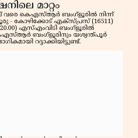
േഷനിലെ മാറ്റം
പ്
ാല് വരെ കെഎസ്ആർ ബംഗ്ളൂരിൽ നിന്ന്
ു - കോഴിക്കോട് എക്സ്പ്രസ് (16511)
് (20.00) എസ്എംവിടി ബംഗ്ളൂരിൽ
കെഎസ്ആർ ബംഗ്ളൂരിനും യശ്വന്ത്പൂർ
ായി റദ്ദാക്കിയിട്ടുണ്ട്.