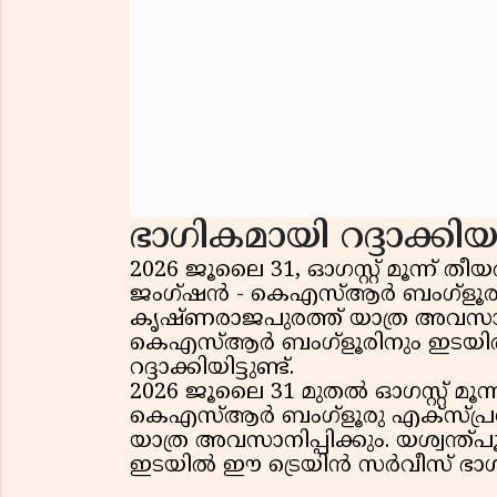
ഭാഗികമായി റദ്ദാക്കി
2026 ജൂലൈ 31, ഓഗസ്റ്റ് മൂന്ന് 
ജംഗ്ഷൻ - കെഎസ്ആർ ബംഗ്ളൂരു വന
കൃഷ്ണരാജപുരത്ത് യാത്ര അവസാനി
കെഎസ്ആർ ബംഗ്ളൂരിനും ഇടയി
റദ്ദാക്കിയിട്ടുണ്ട്.
2026 ജൂലൈ 31 മുതൽ ഓഗസ്റ്റ് മൂന്ന
കെഎസ്ആർ ബംഗ്ളൂരു എക്സ്പ്രസ
യാത്ര അവസാനിപ്പിക്കും. യശ്വന
ഇടയിൽ ഈ ട്രെയിൻ സർവീസ് ഭാഗിക