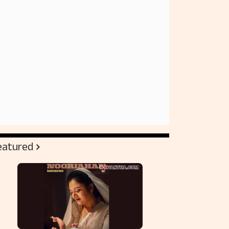
eatured