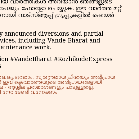
പുതിയ വാർത്തകൾ അറിയാൻ ഞങ്ങളുടെ
 പേജും ഫോളോ ചെയ്യുക. ഈ വാർത്ത മറ്റ്
ിനായി വാട്സ്ആപ്പ് ഗ്രൂപ്പുകളിൽ ഷെയർ
y announced diversions and partial
ervices, including Vande Bharat and
maintenance work.
tion #VandeBharat #KozhikodeExpress
s
്പെടുത്താം. സ്വതന്ത്രമായ ചിന്തയും അഭിപ്രായ
്നാൽ ഇവ കെവാർത്തയുടെ അഭിപ്രായങ്ങളായി
 - അശ്ലീല പരാമർശങ്ങളും പാടുള്ളതല്ല.
നേരിടേണ്ടി വന്നേക്കാം.