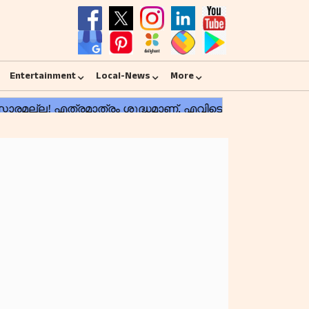
Entertainment
Local-News
More