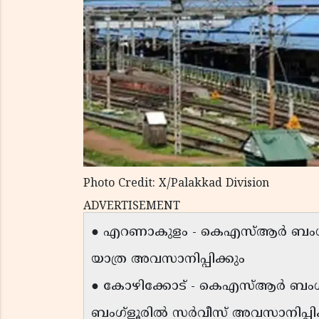
Photo Credit: X/Palakkad Division
ADVERTISEMENT
● എറണാകുളം - കെഎസ്ആർ ബംഗ്ളൂ
യാത്ര അവസാനിപ്പിക്കും
● കോഴിക്കോട് - കെഎസ്ആർ ബംഗ്
ബംഗ്ളൂരിൽ സർവീസ് അവസാനിപ്പിക