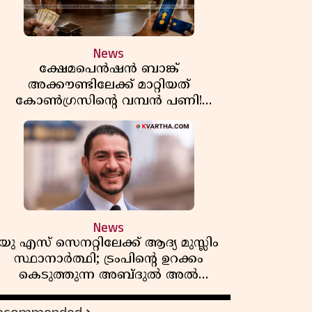
News
ക്ഷേമപെൻഷൻ ബാങ്ക്
അക്കൗണ്ടിലേക്ക് മാറ്റിയത്
കോൺഗ്രസിന്റെ വമ്പൻ പണി!
സഹകരണ സംഘങ്ങളെ
ഒഴിവാക്കുമ്പോൾ വലിയ തിരിച്ചടി
ിപിഎമ്മിന്? നഷ്ടമാകുന്നത് ജനകീയ
അടിത്തറ!
News
യു എസ് സെനറ്റിലേക്ക് ആദ്യ മുസ്ലിം
സ്ഥാനാർത്ഥി; ട്രംപിന്റെ ഉറക്കം
കെടുത്തുന്ന അബ്ദുൽ അൽ
സയ്യിദിന്റെ രാഷ്ട്രീയ തരംഗം!
'അവസാന റിപ്പബ്ലിക്കൻ