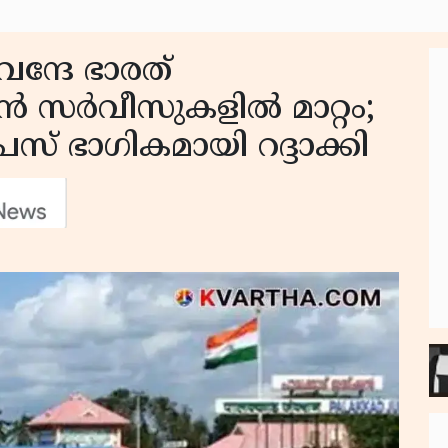
: വന്ദേ ഭാരത്
യിൻ സർവീസുകളിൽ മാറ്റം;
സ് ഭാഗികമായി റദ്ദാക്കി