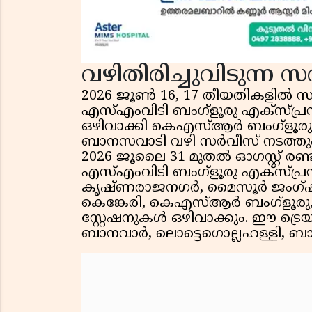
വഴിതിരിച്ചുവിടുന്
2026 ജൂൺ 16, 17 തീയതികളിൽ സർവ
എസ്എംവിടി ബംഗ്ളൂരു എക്സ്പ്രസ്
ഒഴിവാക്കി കെഎസ്ആർ ബംഗ്ളൂരു, 
ബാനസവാടി വഴി സർവീസ് നടത്തും
2026 ജൂലൈ 31 മുതൽ ഓഗസ്റ്റ് രണ്
എസ്എംവിടി ബംഗ്ളൂരു എക്സ്പ്രസ
കൃഷ്ണരാജനഗർ, മൈസൂർ ജംഗ്ഷൻ, 
കെങ്കേരി, കെഎസ്ആർ ബംഗ്ളൂരു, 
സ്റ്റേഷനുകൾ ഒഴിവാക്കും. ഈ ട്ര
ബാനവാർ, ലൊട്ടെഗൊല്ലഹള്ളി, ബ