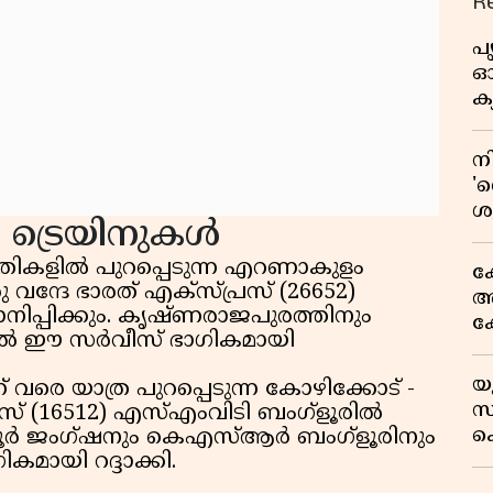
R
പ
ഓഗ
ക്
ന
'റ
ശ
യ ട്രെയിനുകൾ
ഉ
അ
തീയതികളിൽ പുറപ്പെടുന്ന എറണാകുളം
ക
്ദേ ഭാരത് എക്സ്പ്രസ് (26652)
അക
പ്പിക്കും. കൃഷ്ണരാജപുരത്തിനും
ക
ൽ ഈ സർവീസ് ഭാഗികമായി
സ
ഒ
യ
് വരെ യാത്ര പുറപ്പെടുന്ന കോഴിക്കോട് -
സ
സ്
് (16512) എസ്എംവിടി ബംഗ്ളൂരിൽ
അ
ക
്ത്പൂർ ജംഗ്ഷനും കെഎസ്ആർ ബംഗ്ളൂരിനും
സയ
മായി റദ്ദാക്കി.
'