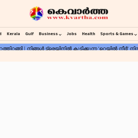
d
Kerala
Gulf
Business
Jobs
Health
Sports & Games