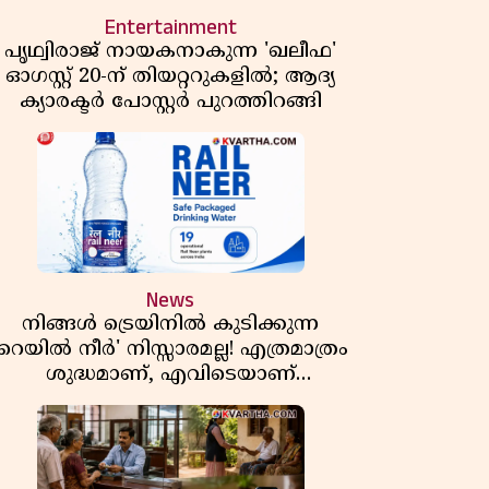
Entertainment
പൃഥ്വിരാജ് നായകനാകുന്ന 'ഖലീഫ'
ഓഗസ്റ്റ് 20-ന് തിയറ്ററുകളിൽ; ആദ്യ
ക്യാരക്ടർ പോസ്റ്റർ പുറത്തിറങ്ങി
News
നിങ്ങൾ ട്രെയിനിൽ കുടിക്കുന്ന
'റെയിൽ നീർ' നിസ്സാരമല്ല! എത്രമാത്രം
ശുദ്ധമാണ്, എവിടെയാണ്
ണ്ടാക്കുന്നത്? നിർമാണ രഹസ്യങ്ങൾ
അത്ഭുതപ്പെടുത്തും