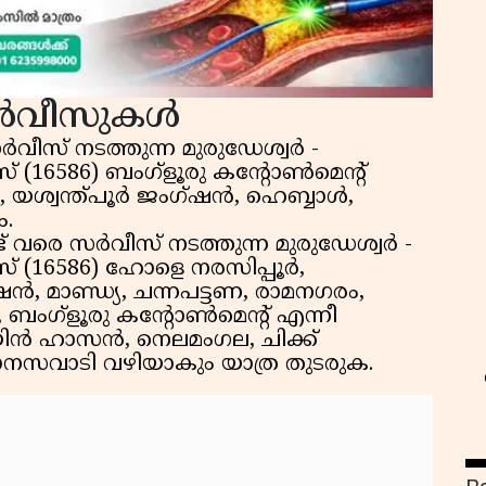
ന സർവീസുകൾ
ീസ് നടത്തുന്ന മുരുഡേശ്വർ -
 (16586) ബംഗ്ളൂരു കൻ്റോൺമെൻ്റ്
യശ്വന്ത്പൂർ ജംഗ്ഷൻ, ഹെബ്ബാൾ,
.
സ
ട് വരെ സർവീസ് നടത്തുന്ന മുരുഡേശ്വർ -
് (16586) ഹോളെ നരസിപ്പൂർ,
മാണ്ഡ്യ, ചന്നപട്ടണ, രാമനഗരം,
ബംഗ്ളൂരു കൻ്റോൺമെൻ്റ് എന്നീ
െയിൻ ഹാസൻ, നെലമംഗല, ചിക്ക്
ാനസവാടി വഴിയാകും യാത്ര തുടരുക.