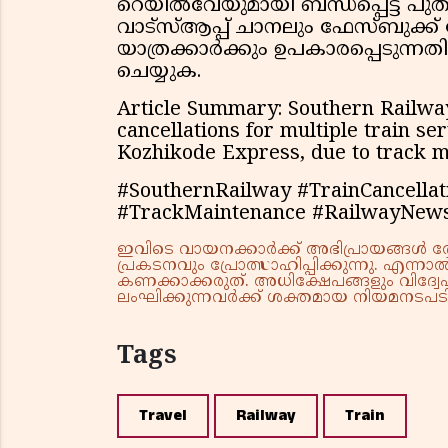
റെയിൽവേയുമായി ബന്ധപ്പെട്ട 
വാട്സ്ആപ്പ് ചാനലും ഫേസ്ബുക്ക്
യാത്രക്കാർക്കും ഉപകാരപ്പെടുന്നത
ചെയ്യുക.
Article Summary: Southern Railwa
cancellations for multiple train s
Kozhikode Express, due to track 
#SouthernRailway #TrainCancella
#TrackMaintenance #RailwayNew
ഇവിടെ വായനക്കാർക്ക് അഭിപ്രായങ്ങൾ രേഖപ
പ്രകടനവും പ്രോത്സാഹിപ്പിക്കുന്നു. എന
കണക്കാക്കരുത്. അധിക്ഷേപങ്ങളും വിദ്വേഷ
ലംഘിക്കുന്നവർക്ക് ശക്തമായ നിയമനടപടി 
Tags
Travel
Railway
Train