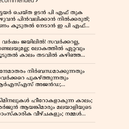
ecommended
ിട്ടയർ ചെയ്ത ഉടൻ പി എഫ് തുക
ുഴുവൻ പിൻവലിക്കാൻ നിൽക്കരുത്;
ണം കൂടുതൽ നേടാൻ ഇ പി എഫ്
യുടെ നിയമം അറിയാം
7 വർഷം ജയിലിൽ! സവർക്കറല്ല,
ണ്ടേലയുമല്ല; ലോകത്തിൽ ഏറ്റവും
ൂടുതൽ കാലം തടവിൽ കഴിഞ്ഞ
ാഷ്ട്രീയ തടവുകാരൻ ഇദ്ദേഹം! ഒരു
ന്ത്യൻ സ്വാതന്ത്ര്യസമര സേനാനിയുടെ
ന്ദേമാതരം നിർബന്ധമാക്കുന്നതും
േറിട്ട കഥ
വർക്കറെ പുകഴ്ത്തുന്നതും
ർഎസ്എസ് അജൻഡ;
ർക്കാരിനെതിരെ പിണറായി വിജയൻ
്രിമിനലുകൾ ഹീറോകളാകുന്ന കാലം;
ർജുൻ ആയങ്കിമാരും മലയാളിയുടെ
ാംസ്കാരിക വീഴ്ചകളും; നമ്മൾ
ങ്ങോട്ടാണ് പോകുന്നത്