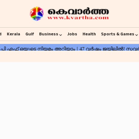
d
Kerala
Gulf
Business
Jobs
Health
Sports & Games