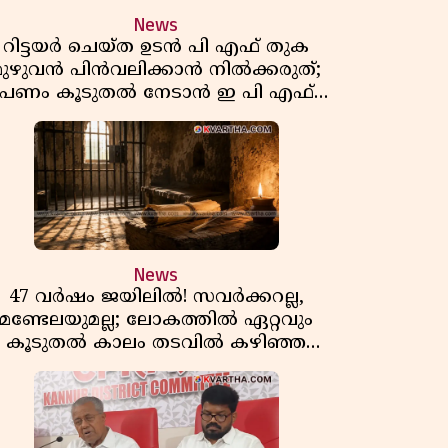
News
റിട്ടയർ ചെയ്ത ഉടൻ പി എഫ് തുക
മുഴുവൻ പിൻവലിക്കാൻ നിൽക്കരുത്;
പണം കൂടുതൽ നേടാൻ ഇ പി എഫ്
ഒയുടെ നിയമം അറിയാം
News
47 വർഷം ജയിലിൽ! സവർക്കറല്ല,
മണ്ടേലയുമല്ല; ലോകത്തിൽ ഏറ്റവും
കൂടുതൽ കാലം തടവിൽ കഴിഞ്ഞ
രാഷ്ട്രീയ തടവുകാരൻ ഇദ്ദേഹം! ഒരു
ന്ത്യൻ സ്വാതന്ത്ര്യസമര സേനാനിയുടെ
വേറിട്ട കഥ