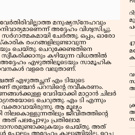
R
റ
മ
േര്‍തിരിവില്ലാത്ത മനുഷ്യസ്‌നേഹവും
പ
ാര്യമാണെന്ന് അദ്ദേഹം വിശ്വസിച്ചു.
ഒ
്‍ഗാത്മകമായി ചേര്‍ത്തു. ഒപ്പം, ഓരോ
‌കാരിക രംഗങ്ങളിലുണ്ടാവുന്ന
4
യും ചെയ്തു. ചെറുക്കേണ്ടതിനെ
മ
സ്വീകരിക്കാനും കഴിയുന്ന വിധത്തില്‍
ക
് അദ്ദേഹം എഴുത്തിലൂടെയും സാമൂഹിക
ര
ാവനകള്‍ വളരെ വലുതാണ്.
ഇ
വ
വ
്ത് എഴുത്തച്ഛന് എം ടിയുടെ
സ
ാണ് തുഞ്ചന്‍ പറമ്പിന്റെ നവീകരണം.
ആ
ങ്ങള്‍ക്കുള്ള വേദിയാക്കി മാറ്റാന്‍ ചിലര്‍
സ
ജാഗ്രതയോടെ ചെറുത്തു. എം ടി എന്നും
ക
ക്താവായിരുന്നു. ആ മൂല്യം
അ
യി നിലകൊള്ളുന്നതിലും ജീവിതത്തിന്റെ
സ
തി. അത് പലപ്പോഴും പ്രതിലോമ
എ
ലോസരമുണ്ടാക്കുകയും ചെയ്തു. അത്
 പോലും അദ്ദേഹം കുലുങ്ങിയില്ല. ഉറച്ച