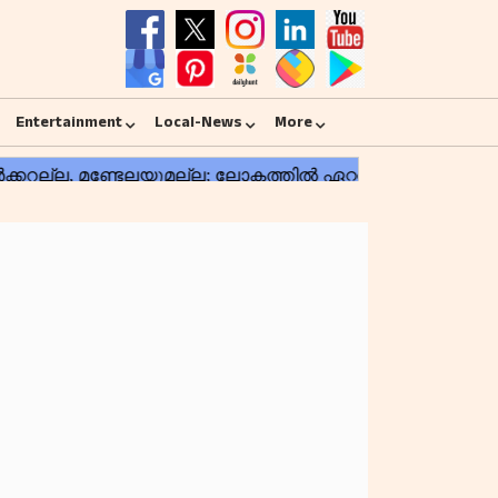
Entertainment
Local-News
More