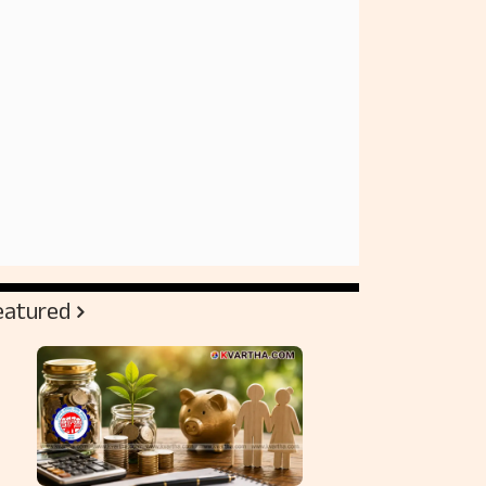
eatured