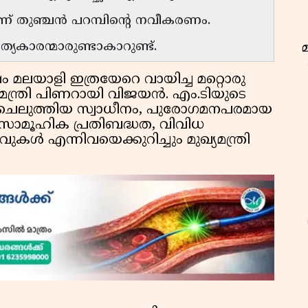
ണ് തുഞ്ചന്‍ പറമ്പിന്റെ നവീകരണം.
കാരന്മാരുണ്ടാകാറുണ്ട്.
ം മലയാളി ഇത്രയേറെ വായിച്ച മറ്റൊരു
്യമന്ത്രി പിണറായി വിജയൻ. എം.ടിയുടെ
െലുത്തിയ സ്വാധീനം, പുരോഗമനപരമായ
 സാമൂഹിക പ്രതിബദ്ധത, വിവിധ
കൾ എന്നിവയെക്കുറിച്ചും മുഖ്യമന്ത്രി
ഇ