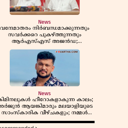
News
വന്ദേമാതരം നിർബന്ധമാക്കുന്നതും
സവർക്കറെ പുകഴ്ത്തുന്നതും
ആർഎസ്എസ് അജൻഡ;
ർക്കാരിനെതിരെ പിണറായി വിജയൻ
News
്രിമിനലുകൾ ഹീറോകളാകുന്ന കാലം;
ർജുൻ ആയങ്കിമാരും മലയാളിയുടെ
സാംസ്കാരിക വീഴ്ചകളും; നമ്മൾ
എങ്ങോട്ടാണ് പോകുന്നത്