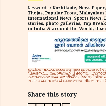
Keywords
: Kozhikode, News Paper,
Thejas, Popular Front, Malayalam 
International News, Sports News, 
stories, photo galleries, Top Brea
in India & around the World, disc
ഇവിടെ വായനക്കാർക്ക് അഭിപ്രായങ്ങൾ രേഖപ
പ്രകടനവും പ്രോത്സാഹിപ്പിക്കുന്നു. എന
കണക്കാക്കരുത്. അധിക്ഷേപങ്ങളും വിദ്വേഷ
ലംഘിക്കുന്നവർക്ക് ശക്തമായ നിയമനടപടി 
Share this story