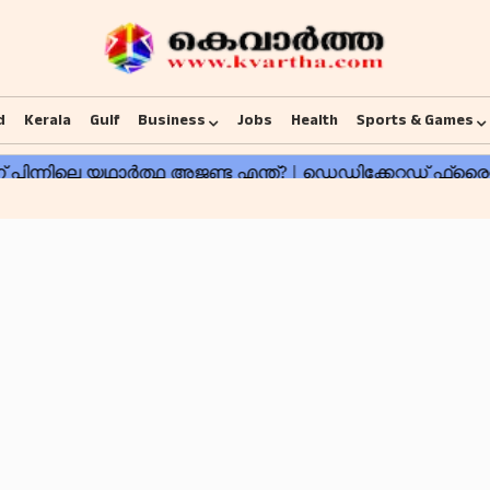
d
Kerala
Gulf
Business
Jobs
Health
Sports & Games