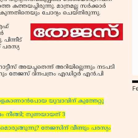
കത്തയച്ചിരുന്നു. മാത്രമല്ല സര്‍ക്കാര്‍
്‍കുന്നതിനെയും ചോദ്യം ചെയ്തിരുന്നു.
എഫ്
്‍
 പിന്നീട്
് പരസ്യ
ീസ് അയച്ചതെന്ന് അറിയില്ലെന്നും നടപടി
നും തേജസ് ദിനപത്രം എഡിറ്റര്‍ എന്‍.പി
F
ളെകാണാന്‍പോയ യുവാവിന് കുത്തേറ്റു
ാലം നീങ്ങി; തുണയായത് 3
ളമൊരുങ്ങുന്നു? തേജസിന് വീണ്ടും പരസ്യം