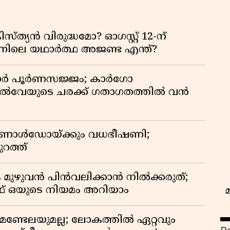
്യൻ വിരുദ്ധമോ? ഓഗസ്റ്റ് 12-ന്
ിന്നിലെ യഥാർത്ഥ അജണ്ട എന്ത്?
ിഡോർ പൂർണസജ്ജം; കാർഗോ
യിൽവേയുടെ ചരക്ക് ഗതാഗതത്തിൽ വൻ
 റൊണാൾഡോയ്ക്കും വധഭീഷണി;
റത്ത്
 മുഴുവൻ പിൻവലിക്കാൻ നിൽക്കരുത്;
 ഒയുടെ നിയമം അറിയാം
മണ്ടേലയുമല്ല; ലോകത്തിൽ ഏറ്റവും