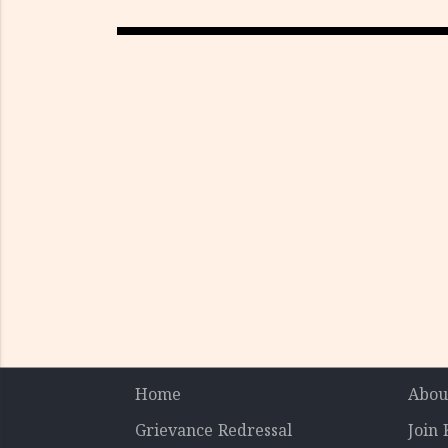
Home
Abou
Grievance Redressal
Join