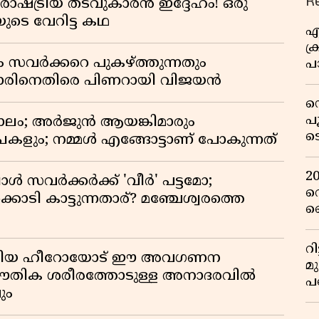
R
ഷ്ട്രീയ തടവുകാരൻ ഇദ്ദേഹം! ഒരു
യുടെ വേറിട്ട കഥ
എ
ക്
ം സവർക്കറെ പുകഴ്ത്തുന്നതും
പാ
യ
ിനെതിരെ പിണറായി വിജയൻ
ഡ
പ
ാലം; അർജുൻ ആയങ്കിമാരും
ട
കളും; നമ്മൾ എങ്ങോട്ടാണ് പോകുന്നത്
റ
വ
2
്പോൾ സവർക്കർക്ക് 'വീർ' പട്ടമോ;
റ
ൊടി കാട്ടുന്നതാര്? മഞ്ചേശ്വരത്തെ
ഞ
പു
റ
ടങ്ങിയ ഹീറോയോട് ഈ അവഗണന
മ
 ഭൗതിക ശരീരത്തോടുള്ള അനാദരവിൽ
പ
ും
ഒ