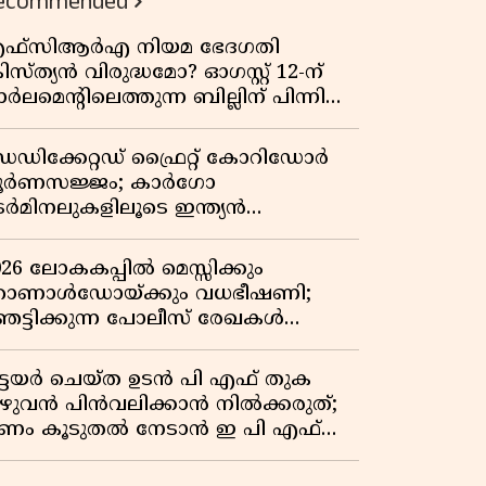
ecommended
ഫ്സിആർഎ നിയമ ഭേദഗതി
രിസ്ത്യൻ വിരുദ്ധമോ? ഓഗസ്റ്റ് 12-ന്
ർലമെന്റിലെത്തുന്ന ബില്ലിന് പിന്നിലെ
ഥാർത്ഥ അജണ്ട എന്ത്?
െഡിക്കേറ്റഡ് ഫ്രൈറ്റ് കോറിഡോർ
ൂർണസജ്ജം; കാർഗോ
െർമിനലുകളിലൂടെ ഇന്ത്യൻ
െയിൽവേയുടെ ചരക്ക് ഗതാഗതത്തിൽ
ൻ കുതിപ്പ്
026 ലോകകപ്പിൽ മെസ്സിക്കും
ൊണാൾഡോയ്ക്കും വധഭീഷണി;
െട്ടിക്കുന്ന പോലീസ് രേഖകൾ
റത്ത്
ിട്ടയർ ചെയ്ത ഉടൻ പി എഫ് തുക
ുഴുവൻ പിൻവലിക്കാൻ നിൽക്കരുത്;
ണം കൂടുതൽ നേടാൻ ഇ പി എഫ്
യുടെ നിയമം അറിയാം