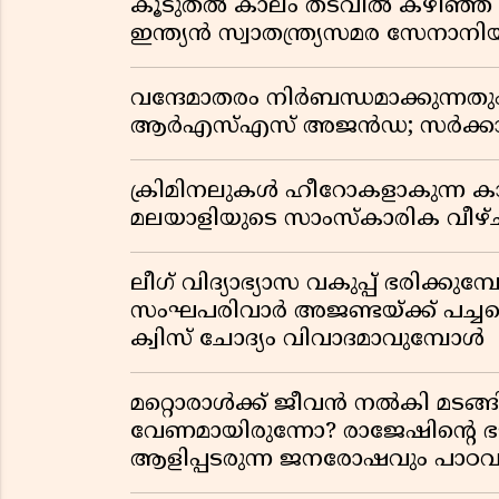
കൂടുതൽ കാലം തടവിൽ കഴിഞ്ഞ രാ
ഇന്ത്യൻ സ്വാതന്ത്ര്യസമര സേനാനി
വന്ദേമാതരം നിർബന്ധമാക്കുന്നതു
ആർഎസ്എസ് അജൻഡ; സർക്കാര
ക്രിമിനലുകൾ ഹീറോകളാകുന്ന ക
മലയാളിയുടെ സാംസ്കാരിക വീഴ്ച
ലീഗ് വിദ്യാഭ്യാസ വകുപ്പ് ഭരിക്കുമ
സംഘപരിവാർ അജണ്ടയ്ക്ക് പച്ചക്ക
ക്വിസ് ചോദ്യം വിവാദമാവുമ്പോൾ
മറ്റൊരാൾക്ക് ജീവൻ നൽകി മ
വേണമായിരുന്നോ? രാജേഷിൻ്റെ
ആളിപ്പടരുന്ന ജനരോഷവും പാഠവ