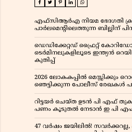
എഫ്സിആർഎ നിയമ ഭേദഗതി ക്രിസ്ത
പാർലമെന്റിലെത്തുന്ന ബില്ലിന് പ
ഡെഡിക്കേറ്റഡ് ഫ്രൈറ്റ് കോറ
ടെർമിനലുകളിലൂടെ ഇന്ത്യൻ റെ
കുതിപ്പ്
2026 ലോകകപ്പിൽ മെസ്സിക്കും
ഞെട്ടിക്കുന്ന പോലീസ് രേഖകൾ പു
റിട്ടയർ ചെയ്ത ഉടൻ പി എഫ് തുക
പണം കൂടുതൽ നേടാൻ ഇ പി എഫ്
47 വർഷം ജയിലിൽ! സവർക്കറല്ല, 