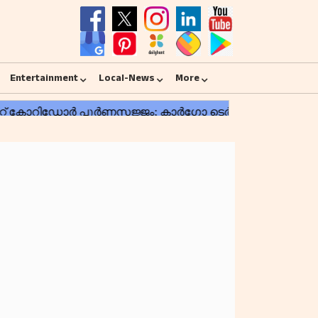
Entertainment
Local-News
More