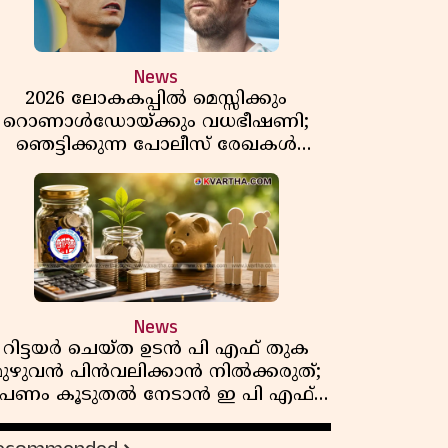
News
2026 ലോകകപ്പിൽ മെസ്സിക്കും
റൊണാൾഡോയ്ക്കും വധഭീഷണി;
ഞെട്ടിക്കുന്ന പോലീസ് രേഖകൾ
പുറത്ത്
News
റിട്ടയർ ചെയ്ത ഉടൻ പി എഫ് തുക
മുഴുവൻ പിൻവലിക്കാൻ നിൽക്കരുത്;
പണം കൂടുതൽ നേടാൻ ഇ പി എഫ്
ഒയുടെ നിയമം അറിയാം