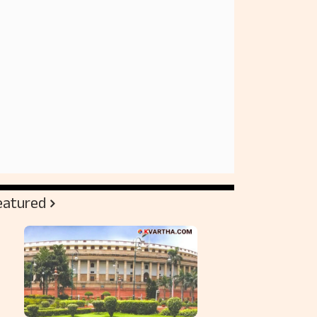
eatured