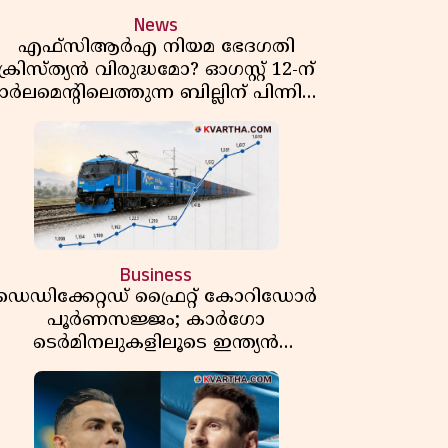
News
എഫ്സിആർഎ നിയമ ഭേദഗതി
ക്രിസ്ത്യൻ വിരുദ്ധമോ? ഓഗസ്റ്റ് 12-ന്
ാർലമെന്റിലെത്തുന്ന ബില്ലിന് പിന്നിലെ
യഥാർത്ഥ അജണ്ട എന്ത്?
Business
ഡെഡിക്കേറ്റഡ് ഫ്രൈറ്റ് കോറിഡോർ
പൂർണസജ്ജം; കാർഗോ
ടെർമിനലുകളിലൂടെ ഇന്ത്യൻ
െയിൽവേയുടെ ചരക്ക് ഗതാഗതത്തിൽ
വൻ കുതിപ്പ്