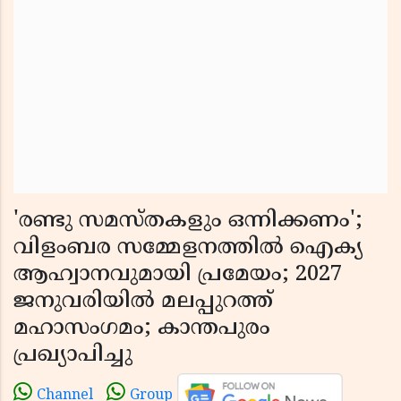
'രണ്ടു സമസ്തകളും ഒന്നിക്കണം';
വിളംബര സമ്മേളനത്തിൽ ഐക്യ
ആഹ്വാനവുമായി പ്രമേയം; 2027
ജനുവരിയിൽ മലപ്പുറത്ത്
മഹാസംഗമം; കാന്തപുരം
പ്രഖ്യാപിച്ചു
Channel
Group