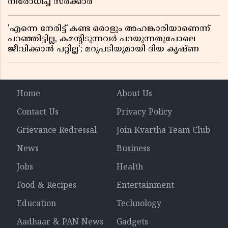
നിരോധിച്ച് സർക്കാർ
'എന്നെ നേരിട്ട് കണ്ട ഒരാളും അഹങ്കാരിയാണെന്ന്
പറഞ്ഞിട്ടില്ല, കമൻ്റിടുന്നവർ പറയുന്നതുപോലെ
ജീവിക്കാൻ പറ്റില്ല'; മറുപടിയുമായി ദിയ കൃഷ്ണ
Home
About Us
Contact Us
Privacy Policy
Grievance Redressal
Join Kvartha Team Club
News
Business
Jobs
Health
Food & Recipes
Entertainment
Education
Technology
Aadhaar & PAN News
Gadgets