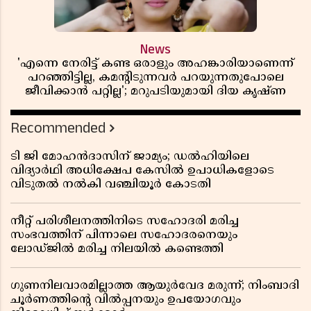
News
'എന്നെ നേരിട്ട് കണ്ട ഒരാളും അഹങ്കാരിയാണെന്ന്
പറഞ്ഞിട്ടില്ല, കമൻ്റിടുന്നവർ പറയുന്നതുപോലെ
ജീവിക്കാൻ പറ്റില്ല'; മറുപടിയുമായി ദിയ കൃഷ്ണ
Recommended
ടി ജി മോഹൻദാസിന് ജാമ്യം; ഡൽഹിയിലെ
വിദ്യാർഥി അധിക്ഷേപ കേസിൽ ഉപാധികളോടെ
വിടുതൽ നൽകി വഞ്ചിയൂർ കോടതി
നീറ്റ് പരിശീലനത്തിനിടെ സഹോദരി മരിച്ച
സംഭവത്തിന് പിന്നാലെ സഹോദരനെയും
ലോഡ്ജിൽ മരിച്ച നിലയിൽ കണ്ടെത്തി
ഗുണനിലവാരമില്ലാത്ത ആയുർവേദ മരുന്ന്; നിംബാദി
ചൂർണത്തിൻ്റെ വിൽപ്പനയും ഉപയോഗവും