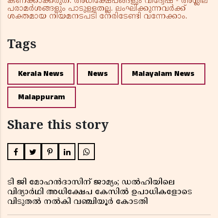
കണക്കാക്കരുത്. അധിക്ഷേപങ്ങളും വിദ്വേഷ - അശ്ലീല
പരാമർശങ്ങളും പാടുള്ളതല്ല. ലംഘിക്കുന്നവർക്ക്
ശക്തമായ നിയമനടപടി നേരിടേണ്ടി വന്നേക്കാം.
Tags
Kerala News
News
Malayalam News
Malappuram
Share this story
ടി ജി മോഹൻദാസിന് ജാമ്യം; ഡൽഹിയിലെ
വിദ്യാർഥി അധിക്ഷേപ കേസിൽ ഉപാധികളോടെ
വിടുതൽ നൽകി വഞ്ചിയൂർ കോടതി