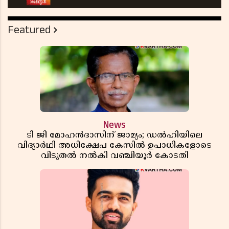
Featured
News
ടി ജി മോഹൻദാസിന് ജാമ്യം; ഡൽഹിയിലെ
വിദ്യാർഥി അധിക്ഷേപ കേസിൽ ഉപാധികളോടെ
വിടുതൽ നൽകി വഞ്ചിയൂർ കോടതി