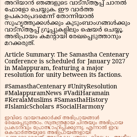
അറിയാൻ ഞങ്ങളുടെ വാട്സ്ആപ്പ് ചാനൽ
ഫോളോ ചെയ്യുക. ഈ വാർത്ത
ഉപകാരപ്രദമെന്ന് തോന്നിയാൽ
സുഹൃത്തുക്കൾക്കും കുടുംബാംഗങ്ങൾക്കും
വാട്സ്ആപ്പ് ഗ്രൂപ്പുകളിലും ഷെയർ ചെയ്യൂ.
അഭിപ്രായം കമന്റായി രേഖപ്പെടുത്താനും
മറക്കരുത്.
Article Summary: The Samastha Centenary
Conference is scheduled for January 2027
in Malappuram, featuring a major
resolution for unity between its factions.
#SamasthaCentenary #UnityResolution
#MalappuramNews #VadiHaramain
#KeralaMuslims #SamasthaHistory
#IslamicScholars #SocialHarmony
ഇവിടെ വായനക്കാർക്ക് അഭിപ്രായങ്ങൾ
രേഖപ്പെടുത്താം. സ്വതന്ത്രമായ ചിന്തയും അഭിപ്രായ
പ്രകടനവും പ്രോത്സാഹിപ്പിക്കുന്നു. എന്നാൽ ഇവ
കെവാർത്തയുടെ അഭിപ്രായങ്ങളായി