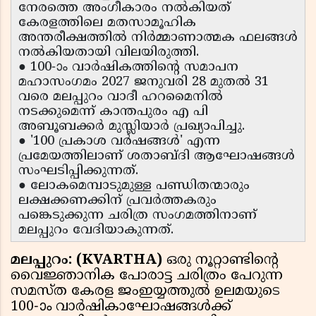
നേരത്തെ അംഗീകാരം നൽകിയത്
കേരളത്തിലെ മതസാമൂഹിക
അന്തരീക്ഷത്തിൽ നിർമ്മാണാത്മക ഫലങ്ങൾ
നൽകിയതായി വിലയിരുത്തി.
● 100-ാം വാർഷികത്തിന്റെ സമാപന
മഹാസംഗമം 2027 ജനുവരി 28 മുതൽ 31
വരെ മലപ്പുറം വാദീ ഹറമൈനിൽ
നടക്കുമെന്ന് കാന്തപുരം എ പി
അബൂബക്കർ മുസ്ലിയാർ പ്രഖ്യാപിച്ചു.
● '100 പ്രകാശ വർഷങ്ങൾ' എന്ന
പ്രമേയത്തിലാണ് ശതാബ്ദി ആഘോഷങ്ങൾ
സംഘടിപ്പിക്കുന്നത്.
● ലോകമെമ്പാടുമുള്ള പണ്ഡിതന്മാരും
ലക്ഷക്കണക്കിന് പ്രവർത്തകരും
പങ്കെടുക്കുന്ന ചരിത്ര സംഗമത്തിനാണ്
മലപ്പുറം വേദിയാകുന്നത്.
മലപ്പുറം: (KVARTHA)
ഒരു നൂറ്റാണ്ടിന്റെ
വൈജ്ഞാനിക പോരാട്ട ചരിത്രം പേറുന്ന
സമസ്ത കേരള ജംഇയ്യത്തുൽ ഉലമയുടെ
100-ാം വാർഷികാഘോഷങ്ങൾക്ക്