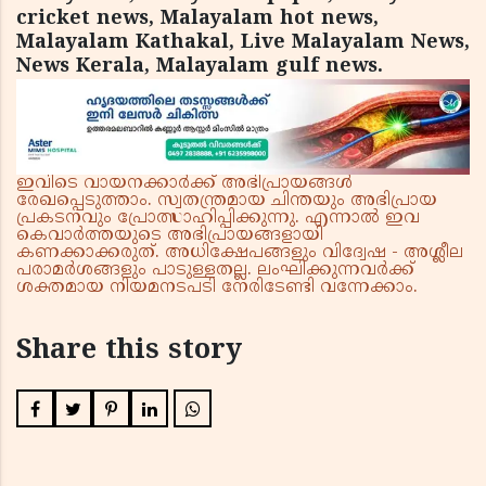
cricket news, Malayalam hot news,
Malayalam Kathakal, Live Malayalam News,
News Kerala, Malayalam gulf news.
ഇവിടെ വായനക്കാർക്ക് അഭിപ്രായങ്ങൾ
രേഖപ്പെടുത്താം. സ്വതന്ത്രമായ ചിന്തയും അഭിപ്രായ
പ്രകടനവും പ്രോത്സാഹിപ്പിക്കുന്നു. എന്നാൽ ഇവ
കെവാർത്തയുടെ അഭിപ്രായങ്ങളായി
കണക്കാക്കരുത്. അധിക്ഷേപങ്ങളും വിദ്വേഷ - അശ്ലീല
പരാമർശങ്ങളും പാടുള്ളതല്ല. ലംഘിക്കുന്നവർക്ക്
ശക്തമായ നിയമനടപടി നേരിടേണ്ടി വന്നേക്കാം.
Share this story