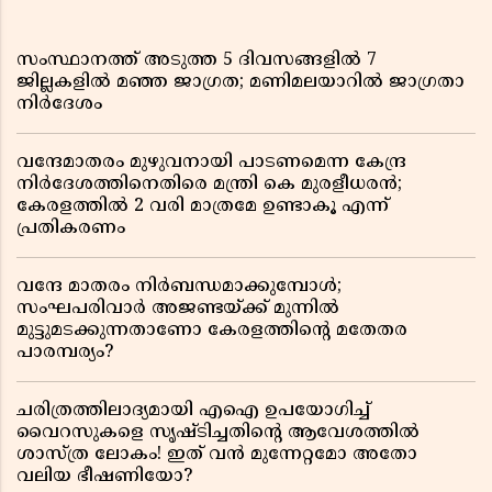
സംസ്ഥാനത്ത് അടുത്ത 5 ദിവസങ്ങളിൽ 7
ജില്ലകളിൽ മഞ്ഞ ജാഗ്രത; മണിമലയാറിൽ ജാഗ്രതാ
നിർദേശം
വന്ദേമാതരം മുഴുവനായി പാടണമെന്ന കേന്ദ്ര
നിർദേശത്തിനെതിരെ മന്ത്രി കെ മുരളീധരൻ;
കേരളത്തിൽ 2 വരി മാത്രമേ ഉണ്ടാകൂ എന്ന്
പ്രതികരണം
വന്ദേ മാതരം നിർബന്ധമാക്കുമ്പോൾ;
സംഘപരിവാർ അജണ്ടയ്ക്ക് മുന്നിൽ
മുട്ടുമടക്കുന്നതാണോ കേരളത്തിന്റെ മതേതര
പാരമ്പര്യം?
ചരിത്രത്തിലാദ്യമായി എഐ ഉപയോഗിച്ച്
വൈറസുകളെ സൃഷ്ടിച്ചതിന്റെ ആവേശത്തിൽ
ശാസ്ത്ര ലോകം! ഇത് വൻ മുന്നേറ്റമോ അതോ
വലിയ ഭീഷണിയോ?