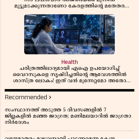
മുട്ടുമടക്കുന്നതാണോ കേരളത്തിന്റെ മതേതര
പാരമ്പര്യം?
Health
ചരിത്രത്തിലാദ്യമായി എഐ ഉപയോഗിച്ച്
വൈറസുകളെ സൃഷ്ടിച്ചതിന്റെ ആവേശത്തിൽ
ശാസ്ത്ര ലോകം! ഇത് വൻ മുന്നേറ്റമോ അതോ
വലിയ ഭീഷണിയോ?
Recommended
സംസ്ഥാനത്ത് അടുത്ത 5 ദിവസങ്ങളിൽ 7
ജില്ലകളിൽ മഞ്ഞ ജാഗ്രത; മണിമലയാറിൽ ജാഗ്രതാ
നിർദേശം
വന്ദേമാതരം മുഴുവനായി പാടണമെന്ന കേന്ദ്ര