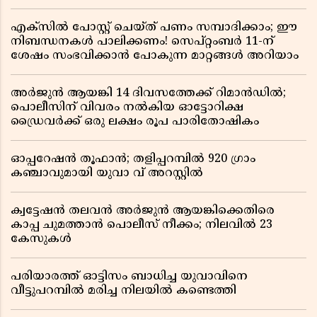
എക്സിൽ പോസ്റ്റ് ചെയ്ത് പണം സമ്പാദിക്കാം; ഈ
നിബന്ധനകൾ പാലിക്കണം! സെപ്റ്റംബർ 11-ന്
ശേഷം സംഭവിക്കാൻ പോകുന്ന മാറ്റങ്ങൾ അറിയാം
അർജുൻ ആയങ്കി 14 ദിവസത്തേക്ക് റിമാൻഡിൽ;
പൊലീസിന് വിവരം നൽകിയ ഓട്ടോറിക്ഷ
ഡ്രൈവർക്ക് ഒരു ലക്ഷം രൂപ പാരിതോഷികം
ഓപ്പറേഷൻ തൂഫാൻ; തളിപ്പറമ്പിൽ 920 ഗ്രാം
കഞ്ചാവുമായി യുവാ വ് അറസ്റ്റിൽ
ക്വട്ടേഷൻ തലവൻ അർജുൻ ആയങ്കിക്കെതിരെ
കാപ്പ ചുമത്താൻ പൊലീസ് നീക്കം; നിലവിൽ 23
കേസുകൾ
പരിയാരത്ത് ഓട്ടിസം ബാധിച്ച യുവാവിനെ
വീട്ടുപറമ്പിൽ മരിച്ച നിലയിൽ കണ്ടെത്തി