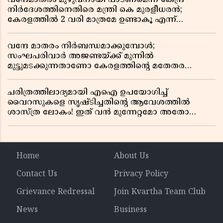
നിർദേശത്തിനെതിരെ മന്ത്രി കെ മുരളീധരൻ;
കേരളത്തിൽ 2 വരി മാത്രമേ ഉണ്ടാകൂ എന്ന്
പ്രതികരണം
വന്ദേ മാതരം നിർബന്ധമാക്കുമ്പോൾ;
സംഘപരിവാർ അജണ്ടയ്ക്ക് മുന്നിൽ
മുട്ടുമടക്കുന്നതാണോ കേരളത്തിന്റെ മതേതര
പാരമ്പര്യം?
ചരിത്രത്തിലാദ്യമായി എഐ ഉപയോഗിച്ച്
വൈറസുകളെ സൃഷ്ടിച്ചതിന്റെ ആവേശത്തിൽ
ശാസ്ത്ര ലോകം! ഇത് വൻ മുന്നേറ്റമോ അതോ
വലിയ ഭീഷണിയോ?
Home
About Us
Contact Us
Privacy Policy
Grievance Redressal
Join Kvartha Team Club
News
Business