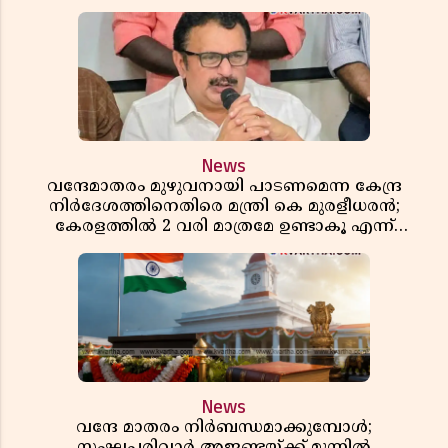
News
വന്ദേമാതരം മുഴുവനായി പാടണമെന്ന കേന്ദ്ര
നിർദേശത്തിനെതിരെ മന്ത്രി കെ മുരളീധരൻ;
കേരളത്തിൽ 2 വരി മാത്രമേ ഉണ്ടാകൂ എന്ന്
പ്രതികരണം
News
വന്ദേ മാതരം നിർബന്ധമാക്കുമ്പോൾ;
സംഘപരിവാർ അജണ്ടയ്ക്ക് മുന്നിൽ