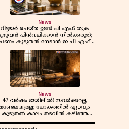
News
റിട്ടയർ ചെയ്ത ഉടൻ പി എഫ് തുക
മുഴുവൻ പിൻവലിക്കാൻ നിൽക്കരുത്;
പണം കൂടുതൽ നേടാൻ ഇ പി എഫ്
ഒയുടെ നിയമം അറിയാം
News
47 വർഷം ജയിലിൽ! സവർക്കറല്ല,
മണ്ടേലയുമല്ല; ലോകത്തിൽ ഏറ്റവും
കൂടുതൽ കാലം തടവിൽ കഴിഞ്ഞ
രാഷ്ട്രീയ തടവുകാരൻ ഇദ്ദേഹം! ഒരു
ന്ത്യൻ സ്വാതന്ത്ര്യസമര സേനാനിയുടെ