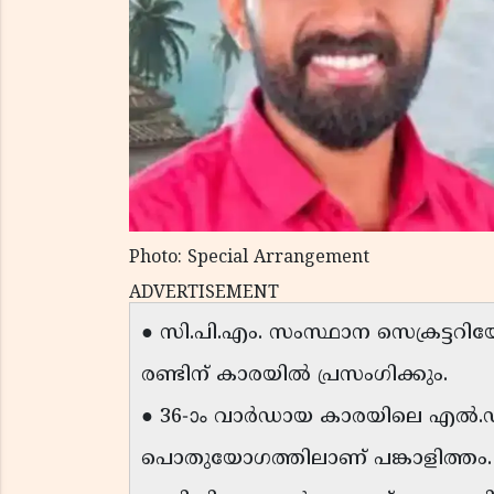
Photo: Special Arrangement
ADVERTISEMENT
● സി.പി.എം. സംസ്ഥാന സെക്രട്ടറ
രണ്ടിന് കാരയിൽ പ്രസംഗിക്കും.
● 36-ാം വാർഡായ കാരയിലെ എൽ.ഡി
പൊതുയോഗത്തിലാണ് പങ്കാളിത്തം.