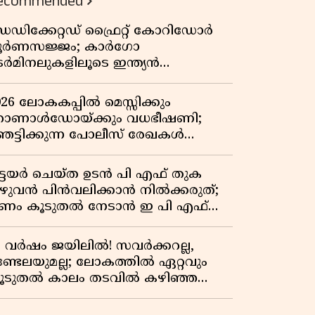
ecommended
വേറിട്ട കഥ
െഡിക്കേറ്റഡ് ഫ്രൈറ്റ് കോറിഡോർ
ൂർണസജ്ജം; കാർഗോ
െർമിനലുകളിലൂടെ ഇന്ത്യൻ
െയിൽവേയുടെ ചരക്ക് ഗതാഗതത്തിൽ
ൻ കുതിപ്പ്
026 ലോകകപ്പിൽ മെസ്സിക്കും
ൊണാൾഡോയ്ക്കും വധഭീഷണി;
െട്ടിക്കുന്ന പോലീസ് രേഖകൾ
റത്ത്
ിട്ടയർ ചെയ്ത ഉടൻ പി എഫ് തുക
ുഴുവൻ പിൻവലിക്കാൻ നിൽക്കരുത്;
ണം കൂടുതൽ നേടാൻ ഇ പി എഫ്
യുടെ നിയമം അറിയാം
7 വർഷം ജയിലിൽ! സവർക്കറല്ല,
ണ്ടേലയുമല്ല; ലോകത്തിൽ ഏറ്റവും
ൂടുതൽ കാലം തടവിൽ കഴിഞ്ഞ
ാഷ്ട്രീയ തടവുകാരൻ ഇദ്ദേഹം! ഒരു
ന്ത്യൻ സ്വാതന്ത്ര്യസമര സേനാനിയുടെ