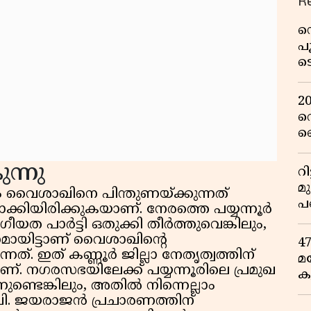
R
ഡ
പ
ട
റ
വ
2
റ
ഞ
പു
ുന്നു
റ
മ
ഗം വൈശാഖിനെ പിന്തുണയ്ക്കുന്നത്
പ
മാക്കിയിരിക്കുകയാണ്. നേരത്തെ പയ്യന്നൂർ
ഒ
യത പാർട്ടി ഒതുക്കി തീർത്തുവെങ്കിലും,
ണമായിട്ടാണ് വൈശാഖിൻ്റെ
4
്നത്. ഇത് കണ്ണൂർ ജില്ലാ നേതൃത്വത്തിന്
മ
. നഗരസഭയിലേക്ക് പയ്യന്നൂരിലെ പ്രമുഖ
ക
ുണ്ടെങ്കിലും, അതിൽ നിന്നെല്ലാം
ര
.വി. ജയരാജൻ പ്രചാരണത്തിന്
ഇ