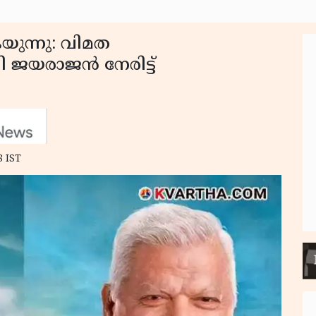
യുന്നു: വിമത
 ജയരാജൻ നേരിട്ട്
8 IST