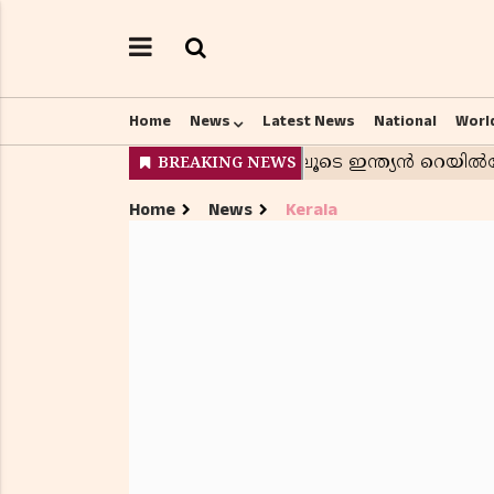
Home
News
Latest News
National
Worl
Home
News
Kerala