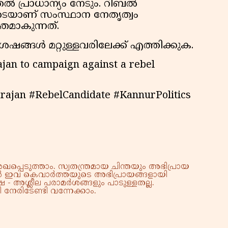
 പ്രാധാന്യം നേടും. റിബൽ
വ
ടെയാണ് സംസ്ഥാന നേതൃത്വം
തമാകുന്നത്.
ഷങ്ങൾ മറ്റുള്ളവരിലേക്ക് എത്തിക്കുക.
jan to campaign against a rebel
ajan #RebelCandidate #KannurPolitics
്പെടുത്താം. സ്വതന്ത്രമായ ചിന്തയും അഭിപ്രായ
്നാൽ ഇവ കെവാർത്തയുടെ അഭിപ്രായങ്ങളായി
 - അശ്ലീല പരാമർശങ്ങളും പാടുള്ളതല്ല.
നേരിടേണ്ടി വന്നേക്കാം.