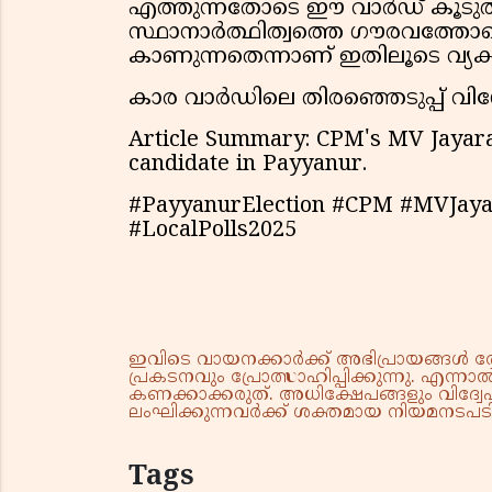
എത്തുന്നതോടെ ഈ വാർഡ് കൂടുതൽ
സ്ഥാനാർത്ഥിത്വത്തെ ഗൗരവത്തോ
കാണുന്നതെന്നാണ് ഇതിലൂടെ വ്യക്
കാര വാർഡിലെ തിരഞ്ഞെടുപ്പ് വിശേ
Article Summary: CPM's MV Jayara
candidate in Payyanur.
#PayyanurElection #CPM #MVJayar
#LocalPolls2025
ഇവിടെ വായനക്കാർക്ക് അഭിപ്രായങ്ങൾ രേഖപ
പ്രകടനവും പ്രോത്സാഹിപ്പിക്കുന്നു. എന
കണക്കാക്കരുത്. അധിക്ഷേപങ്ങളും വിദ്വേഷ
ലംഘിക്കുന്നവർക്ക് ശക്തമായ നിയമനടപടി 
Tags