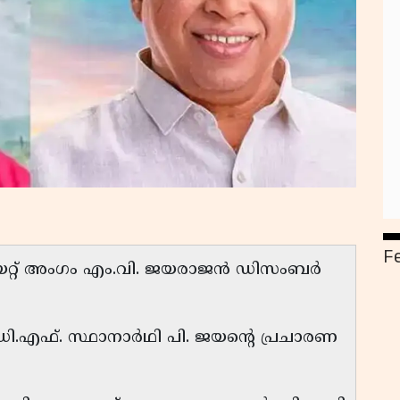
F
ിയേറ്റ് അംഗം എം.വി. ജയരാജൻ ഡിസംബർ
.എഫ്. സ്ഥാനാർഥി പി. ജയൻ്റെ പ്രചാരണ