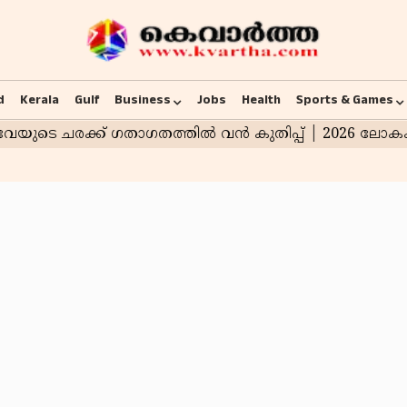
d
Kerala
Gulf
Business
Jobs
Health
Sports & Games