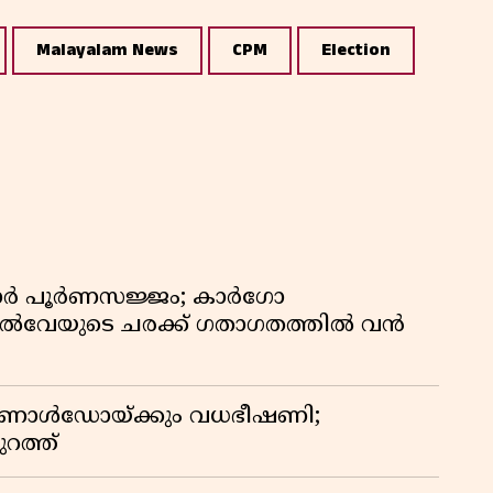
Malayalam News
CPM
Election
ിഡോർ പൂർണസജ്ജം; കാർഗോ
യിൽവേയുടെ ചരക്ക് ഗതാഗതത്തിൽ വൻ
 റൊണാൾഡോയ്ക്കും വധഭീഷണി;
റത്ത്