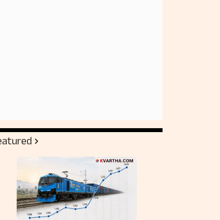
eatured