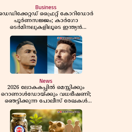
Business
ഡെഡിക്കേറ്റഡ് ഫ്രൈറ്റ് കോറിഡോർ
പൂർണസജ്ജം; കാർഗോ
ടെർമിനലുകളിലൂടെ ഇന്ത്യൻ
െയിൽവേയുടെ ചരക്ക് ഗതാഗതത്തിൽ
വൻ കുതിപ്പ്
News
2026 ലോകകപ്പിൽ മെസ്സിക്കും
റൊണാൾഡോയ്ക്കും വധഭീഷണി;
ഞെട്ടിക്കുന്ന പോലീസ് രേഖകൾ
പുറത്ത്