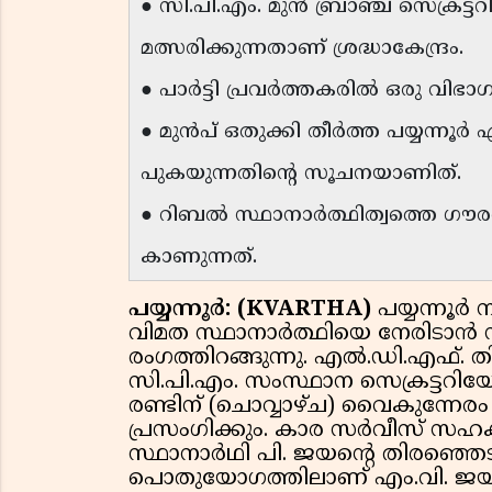
● സി.പി.എം. മുൻ ബ്രാഞ്ച് സെക്രട്
മത്സരിക്കുന്നതാണ് ശ്രദ്ധാകേന്ദ്രം.
● പാർട്ടി പ്രവർത്തകരിൽ ഒരു വിഭാ
● മുൻപ് ഒതുക്കി തീർത്ത പയ്യന്നൂ
പുകയുന്നതിൻ്റെ സൂചനയാണിത്.
● റിബൽ സ്ഥാനാർത്ഥിത്വത്തെ ഗ
കാണുന്നത്.
പയ്യന്നൂർ: (KVARTHA)
പയ്യന്നൂർ
വിമത സ്ഥാനാർത്ഥിയെ നേരിടാൻ 
രംഗത്തിറങ്ങുന്നു. എൽ.ഡി.എഫ്. ത
സി.പി.എം. സംസ്ഥാന സെക്രട്ടറ
രണ്ടിന് (ചൊവ്വാഴ്ച) വൈകുന്നേരം
പ്രസംഗിക്കും. കാര സർവീസ് സ
സ്ഥാനാർഥി പി. ജയൻ്റെ തിരഞ്ഞെടുപ
പൊതുയോഗത്തിലാണ് എം.വി. ജയരാ