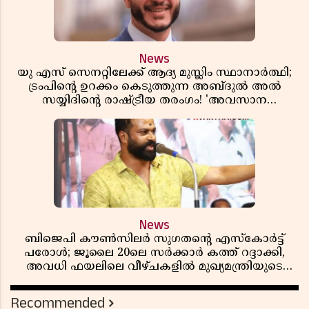
News
യു എസ് സെനറ്റിലേക്ക് ആദ്യ മുസ്ലിം സ്ഥാനാർത്ഥി;
ട്രംപിന്റെ ഉറക്കം കെടുത്തുന്ന അബ്ദുൽ അൽ
സയ്യിദിന്റെ രാഷ്ട്രീയ തരംഗം! 'അവസാന
റിപ്പബ്ലിക്കൻ പ്രസിഡന്റാകുമോ ട്രംപ്?'
News
ബിജെപി കൗൺസിലർ സുഗതന്റെ എസ്‌കോർട്ട്
പരോൾ; ജൂലൈ 20ലെ സർക്കാർ കത്ത് റദ്ദാക്കി,
അവധി ഫയലിലെ വീഴ്ചകളിൽ മുഖ്യമന്ത്രിയുടെ
ഓഫീസ് അന്വേഷണത്തിന് ഉത്തരവിട്ടു
Recommended