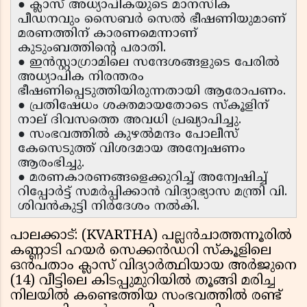
● ക്ലാസ് അധ്യാപികയുടെ മാനസിക
പീഡനവും സൈബർ സെൽ ഭീഷണിയുമാണ്
മരണത്തിന് കാരണമെന്നാണ്
കുടുംബത്തിൻ്റെ പരാതി.
●
ഇൻസ്റ്റാഗ്രാമിലെ സന്ദേശങ്ങളുടെ പേരിൽ
അധ്യാപിക നിരന്തരം
ഭീഷണിപ്പെടുത്തിയിരുന്നതായി ആരോപണം.
● പ്രതിഷേധം ശക്തമായതോടെ സ്കൂളിന്
നാല് ദിവസത്തെ അവധി പ്രഖ്യാപിച്ചു.
● സംഭവത്തിൽ കുഴൽമന്ദം പോലീസ്
കേസെടുത്ത് വിശദമായ അന്വേഷണം
ആരംഭിച്ചു.
● മരണകാരണങ്ങളെക്കുറിച്ച് അന്വേഷിച്ച്
റിപ്പോർട്ട് സമർപ്പിക്കാൻ വിദ്യാഭ്യാസ മന്ത്രി വി.
ശിവൻകുട്ടി നിർദേശം നൽകി.
പാലക്കാട്: (KVARTHA) പല്ലൻചാത്തന്നൂരിൽ
കണ്ണാടി ഹയർ സെക്കൻഡറി സ്കൂളിലെ
ഒൻപതാം ക്ലാസ് വിദ്യാർത്ഥിയായ അർജുനെ
(14) വീട്ടിലെ കിടപ്പുമുറിയിൽ തൂങ്ങി മരിച്ച
നിലയിൽ കണ്ടെത്തിയ സംഭവത്തിൽ രണ്ട്