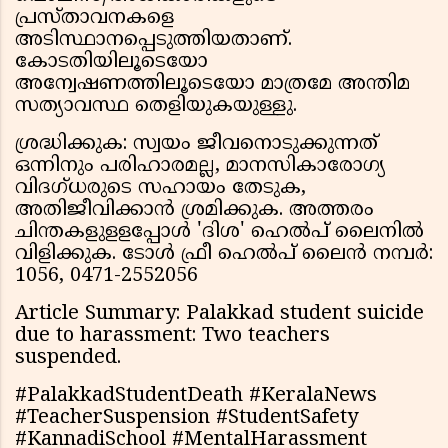
പ്രസ്താവനകളെ
അടിസ്ഥാനപ്പെടുത്തിയതാണ്.
കോടതിയിലൂടെയോ
അന്വേഷണത്തിലൂടെയോ മാത്രമേ അന്തിമ
സത്യാവസ്ഥ തെളിയുകയുള്ളു.
ശ്രദ്ധിക്കുക: സ്വയം ജീവനൊടുക്കുന്നത്
ഒന്നിനും പരിഹാരമല്ല, മാനസികാരോഗ്യ
വിദഗ്ധരുടെ സഹായം തേടുക,
അതിജീവിക്കാന്‍ ശ്രമിക്കുക. അത്തരം
ചിന്തകളുളളപ്പോള്‍ 'ദിശ' ഹെല്‍പ് ലൈനില്‍
വിളിക്കുക. ടോൾ ഫ്രീ ഹെൽപ് ലൈൻ നമ്പർ:
1056, 0471-2552056
Article Summary: Palakkad student suicide
due to harassment: Two teachers
suspended.
#PalakkadStudentDeath #KeralaNews
#TeacherSuspension #StudentSafety
#KannadiSchool #MentalHarassment