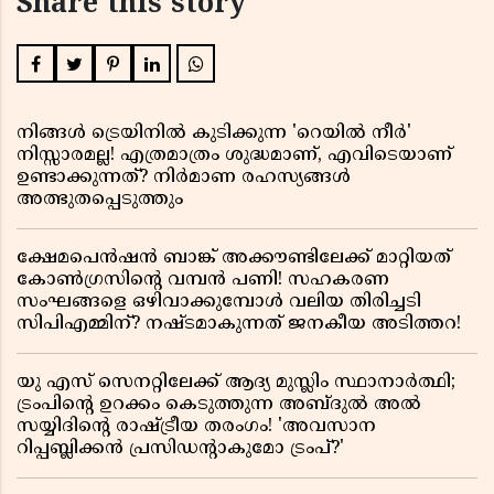
Share this story
നിങ്ങൾ ട്രെയിനിൽ കുടിക്കുന്ന 'റെയിൽ നീർ'
നിസ്സാരമല്ല! എത്രമാത്രം ശുദ്ധമാണ്, എവിടെയാണ്
ഉണ്ടാക്കുന്നത്? നിർമാണ രഹസ്യങ്ങൾ
അത്ഭുതപ്പെടുത്തും
ക്ഷേമപെൻഷൻ ബാങ്ക് അക്കൗണ്ടിലേക്ക് മാറ്റിയത്
കോൺഗ്രസിന്റെ വമ്പൻ പണി! സഹകരണ
സംഘങ്ങളെ ഒഴിവാക്കുമ്പോൾ വലിയ തിരിച്ചടി
സിപിഎമ്മിന്? നഷ്ടമാകുന്നത് ജനകീയ അടിത്തറ!
യു എസ് സെനറ്റിലേക്ക് ആദ്യ മുസ്ലിം സ്ഥാനാർത്ഥി;
ട്രംപിന്റെ ഉറക്കം കെടുത്തുന്ന അബ്ദുൽ അൽ
സയ്യിദിന്റെ രാഷ്ട്രീയ തരംഗം! 'അവസാന
റിപ്പബ്ലിക്കൻ പ്രസിഡന്റാകുമോ ട്രംപ്?'