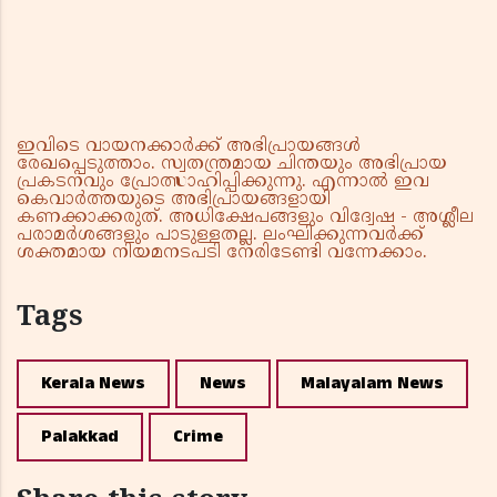
ഇവിടെ വായനക്കാർക്ക് അഭിപ്രായങ്ങൾ
രേഖപ്പെടുത്താം. സ്വതന്ത്രമായ ചിന്തയും അഭിപ്രായ
പ്രകടനവും പ്രോത്സാഹിപ്പിക്കുന്നു. എന്നാൽ ഇവ
കെവാർത്തയുടെ അഭിപ്രായങ്ങളായി
കണക്കാക്കരുത്. അധിക്ഷേപങ്ങളും വിദ്വേഷ - അശ്ലീല
പരാമർശങ്ങളും പാടുള്ളതല്ല. ലംഘിക്കുന്നവർക്ക്
ശക്തമായ നിയമനടപടി നേരിടേണ്ടി വന്നേക്കാം.
Tags
Kerala News
News
Malayalam News
Palakkad
Crime