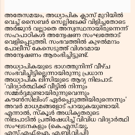
അതേസമയം, അധ്യാപിക ക്ലാസ് മുറിയിൽ
വെച്ച് സൈബർ സെല്ലിലേക്ക് വിളിച്ചതോടെ
അർജുൻ വല്ലാതെ അസ്വസ്ഥനായിരുന്നെന്ന്
സഹപാഠികൾ അന്വേഷണ സംഘത്തോട്
വെളിപ്പെടുത്തി. സംഭവത്തിൽ കുഴൽമന്ദം
പോലീസ് കേസെടുത്ത് വിശദമായ
അന്വേഷണം ആരംഭിച്ചിട്ടുണ്ട്.
അധ്യാപികയുടെ ഭാഗത്തുനിന്ന് വീഴ്ച
സംഭവിച്ചിട്ടില്ലെന്നായിരുന്നു പ്രധാന
അധ്യാപിക ലിസിയുടെ ആദ്യ നിലപാട്.
'വിദ്യാർത്ഥിക്ക് വീട്ടിൽ നിന്നും
സമ്മർദ്ദമുണ്ടായിരുന്നുവെന്നും
കൗൺസിലിംഗ് ഏർപ്പെടുത്തിയിരുന്നെന്നും'
അവർ മാധ്യമങ്ങളോട് പറയുകയുണ്ടായി.
എന്നാൽ, സ്കൂൾ അധികൃതരുടെ
നിലപാടിൽ പ്രതിഷേധിച്ച് വിവിധ വിദ്യാർത്ഥി
സംഘടനകളും (കെ.എസ്.യു,
എസ്.എഫ്.ഐ, എ.ബി.വി.പി)