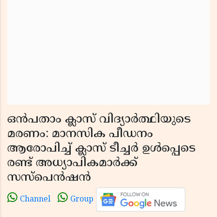
ഒൻപതാം ക്ലാസ് വിദ്യാർത്ഥിയുടെ
മരണം: മാനസിക പീഡനം
ആരോപിച്ച് ക്ലാസ് ടീച്ചർ ഉൾപ്പെടെ
രണ്ട് അധ്യാപികമാർക്ക്
സസ്പെൻഷൻ
Channel
Group