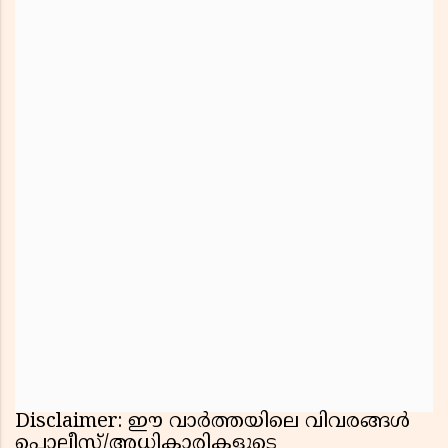
Disclaimer: ഈ വാർത്തയിലെ വിവരങ്ങൾ
പൊലീസ്/അധികാരികളുടെ