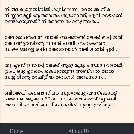
നിങ്ങൾ ട്രെയിനിൽ കുടിക്കുന്ന 'റെയിൽ നീർ'
നിസ്സാരമല്ല! എത്രമാത്രം ശുദ്ധമാണ്, എവിടെയാണ്
ഉണ്ടാക്കുന്നത്? നിർമാണ രഹസ്യങ്ങൾ
അത്ഭുതപ്പെടുത്തും
ക്ഷേമപെൻഷൻ ബാങ്ക് അക്കൗണ്ടിലേക്ക് മാറ്റിയത്
കോൺഗ്രസിന്റെ വമ്പൻ പണി! സഹകരണ
സംഘങ്ങളെ ഒഴിവാക്കുമ്പോൾ വലിയ തിരിച്ചടി
സിപിഎമ്മിന്? നഷ്ടമാകുന്നത് ജനകീയ അടിത്തറ!
യു എസ് സെനറ്റിലേക്ക് ആദ്യ മുസ്ലിം സ്ഥാനാർത്ഥി;
ട്രംപിന്റെ ഉറക്കം കെടുത്തുന്ന അബ്ദുൽ അൽ
സയ്യിദിന്റെ രാഷ്ട്രീയ തരംഗം! 'അവസാന
റിപ്പബ്ലിക്കൻ പ്രസിഡന്റാകുമോ ട്രംപ്?'
ബിജെപി കൗൺസിലർ സുഗതന്റെ എസ്‌കോർട്ട്
പരോൾ; ജൂലൈ 20ലെ സർക്കാർ കത്ത് റദ്ദാക്കി,
അവധി ഫയലിലെ വീഴ്ചകളിൽ മുഖ്യമന്ത്രിയുടെ
ഓഫീസ് അന്വേഷണത്തിന് ഉത്തരവിട്ടു
Home
About Us