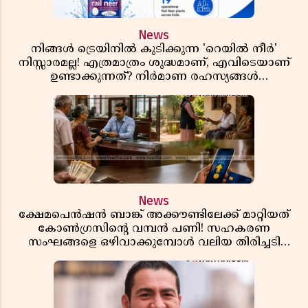
News
നിങ്ങൾ ട്രെയിനിൽ കുടിക്കുന്ന 'റെയിൽ നീർ'
നിസ്സാരമല്ല! എത്രമാത്രം ശുദ്ധമാണ്, എവിടെയാണ്
ഉണ്ടാക്കുന്നത്? നിർമാണ രഹസ്യങ്ങൾ
അത്ഭുതപ്പെടുത്തും
News
ക്ഷേമപെൻഷൻ ബാങ്ക് അക്കൗണ്ടിലേക്ക് മാറ്റിയത്
കോൺഗ്രസിന്റെ വമ്പൻ പണി! സഹകരണ
സംഘങ്ങളെ ഒഴിവാക്കുമ്പോൾ വലിയ തിരിച്ചടി
സിപിഎമ്മിന്? നഷ്ടമാകുന്നത് ജനകീയ അടിത്തറ!