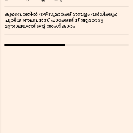
കുവൈത്തിൽ നഴ്‌സുമാർക്ക് ശമ്പളം വർധിക്കും;
പുതിയ അലവൻസ് പാക്കേജിന് ആരോഗ്യ
മന്ത്രാലയത്തിൻ്റെ അംഗീകാരം