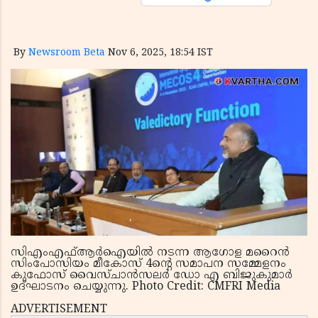
By
Newsroom Beta
Nov 6, 2025, 18:54 IST
സിഎംഎഫ്ആർഐയിൽ നടന്ന ആഗോള മറൈൻ
സിംപോസിയം മീകോസ് 4ന്റെ സമാപന സമ്മേളനം
കുഫോസ് വൈസ്ചാൻസലർ ഡോ എ ബിജുകുമാർ
ഉദ്ഘാടനം ചെയ്യുന്നു. Photo Credit: CMFRI Media
ADVERTISEMENT