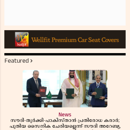
Featured
News
സൗദി-തുർക്കി-പാകിസ്താൻ പ്രതിരോധ കരാർ;
പുതിയ സൈനിക ചേരിയല്ലെന്ന് സൗദി അറേബ്യ,