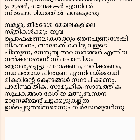
പ്രമുഖർ, ഗവേഷകർ എന്നിവർ
സിംപോസിയത്തിൽ പങ്കെടുത്തു.
സമുദ്ര, തീരദേശ മേഖലകളിലെ
സ്ത്രീകൾക്കും യുവ
പ്രൊഫഷണലുകൾക്കും നൈപുണ്യശേഷി
വികസനം, സാങ്കേതികവിദ്യകളുടെ
പിന്തുണ, നേതൃത്വ അവസരങ്ങൾ എന്നിവ
നൽകണമെന്ന് സിംപോസിയം
ആവശ്യപ്പെട്ടു. ഗവേഷണം, നവീകരണം,
നയപരമായ പിന്തുണ എന്നിവയ്ക്കായി
മികവിൻ്റെ കേന്ദ്രങ്ങൾ സ്ഥാപിക്കണം.
പാരിസ്ഥിതിക, സാമൂഹിക-സാമ്പത്തിക
സൂചകങ്ങൾ ദേശീയ മത്സ്യബന്ധന
മാനേജ്‌മെൻ്റ് ചട്ടക്കൂടുകളിൽ
ഉൾപ്പെടുത്തണമെന്നും നിർദേശമുയർന്നു.