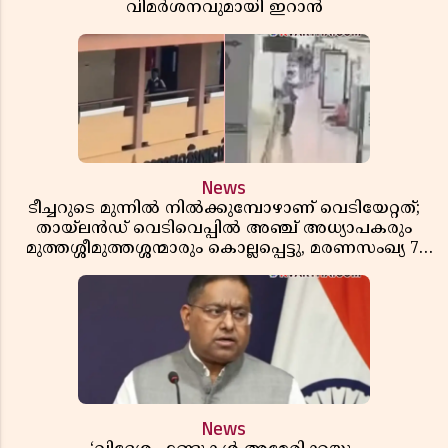
വിമർശനവുമായി ഇറാൻ
News
ടീച്ചറുടെ മുന്നിൽ നിൽക്കുമ്പോഴാണ് വെടിയേറ്റത്;
തായ്‌ലൻഡ് വെടിവെപ്പിൽ അഞ്ച് അധ്യാപകരും
മുത്തശ്ശീമുത്തശ്ശന്മാരും കൊല്ലപ്പെട്ടു, മരണസംഖ്യ 7;
ഞെട്ടിക്കുന്ന വെളിപ്പെടുത്തലുകൾ
News