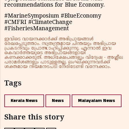
recommendations for Blue Economy.
#MarineSymposium #BlueEconomy
#CMFRI #ClimateChange
#FisheriesManagement
ഇവിടെ വായനക്കാർക്ക് അഭിപ്രായങ്ങൾ
രേഖപ്പെടുത്താം. സ്വതന്ത്രമായ ചിന്തയും അഭിപ്രായ
പ്രകടനവും പ്രോത്സാഹിപ്പിക്കുന്നു. എന്നാൽ ഇവ
കെവാർത്തയുടെ അഭിപ്രായങ്ങളായി
കണക്കാക്കരുത്. അധിക്ഷേപങ്ങളും വിദ്വേഷ - അശ്ലീല
പരാമർശങ്ങളും പാടുള്ളതല്ല. ലംഘിക്കുന്നവർക്ക്
ശക്തമായ നിയമനടപടി നേരിടേണ്ടി വന്നേക്കാം.
Tags
Kerala News
News
Malayalam News
Share this story