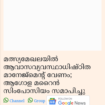
മത്സ്യമേഖലയിൽ
ആവാസവ്യവസ്ഥാധിഷ്ഠിത
മാനേജ്‌മെൻ്റ് വേണം;
ആഗോള മറൈൻ
സിംപോസിയം സമാപിച്ചു
Channel
Group