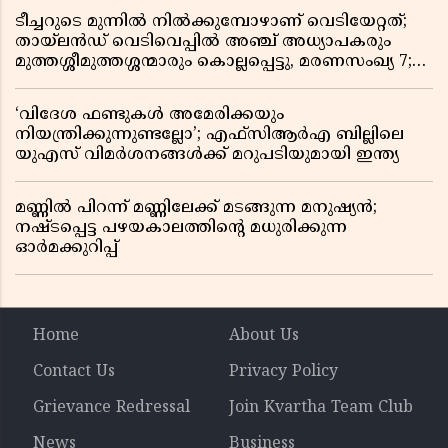
ടീച്ചറുടെ മുന്നിൽ നിൽക്കുമ്പോഴാണ് വെടിയേറ്റത്;
തായ്‌ലൻഡ് വെടിവെപ്പിൽ അഞ്ച് അധ്യാപകരും
മുത്തശ്ശീമുത്തശ്ശന്മാരും കൊല്ലപ്പെട്ടു, മരണസംഖ്യ 7;
ഞെട്ടിക്കുന്ന വെളിപ്പെടുത്തലുകൾ
‘വിദേശ ഫണ്ടുകൾ അമേരിക്കയും
നിയന്ത്രിക്കുന്നുണ്ടല്ലോ’; എഫ്സിആർഎ ബില്ലിലെ
യുഎസ് വിമർശനങ്ങൾക്ക് മറുപടിയുമായി ഇന്ത്യ
മണ്ണിൽ പിറന്ന് മണ്ണിലേക്ക് മടങ്ങുന്ന മനുഷ്യൻ;
നഷ്ടപ്പെട്ട പഴയകാലത്തിൻ്റെ മധുരിക്കുന്ന
ഓർമക്കുറിപ്പ്
Home
About Us
Contact Us
Privacy Policy
Grievance Redressal
Join Kvartha Team Club
News
Business