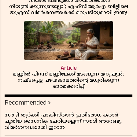
‘വിദേശ ഫണ്ടുകൾ അമേരിക്കയും
നിയന്ത്രിക്കുന്നുണ്ടല്ലോ’; എഫ്സിആർഎ ബില്ലിലെ
യുഎസ് വിമർശനങ്ങൾക്ക് മറുപടിയുമായി ഇന്ത്യ
Article
മണ്ണിൽ പിറന്ന് മണ്ണിലേക്ക് മടങ്ങുന്ന മനുഷ്യൻ;
നഷ്ടപ്പെട്ട പഴയകാലത്തിൻ്റെ മധുരിക്കുന്ന
ഓർമക്കുറിപ്പ്
Recommended
സൗദി-തുർക്കി-പാകിസ്താൻ പ്രതിരോധ കരാർ;
പുതിയ സൈനിക ചേരിയല്ലെന്ന് സൗദി അറേബ്യ,
വിമർശനവുമായി ഇറാൻ