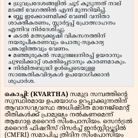
● ധ്രുവപ്രദേശങ്ങളിൽ ചൂട് കൂടുന്നത് നാല്
മടങ്ങ് വേഗത്തിൽ എന്ന് മുന്നറിയിപ്പ്.
● ബ്ലൂ ഇക്കോണമിക്ക് വേണ്ടി വനിതാ
ശാക്തീകരണം, സ്റ്റാർട്ടപ്പ് പ്രോത്സാഹനം
എന്നിവ നിർദേശിച്ചു.
● കടൽ മത്സ്യക്കൃഷി വികസനത്തിന്
നയരൂപീകരണവും പൊതു-സ്വകാര്യ
പങ്കാളിത്തവും വേണം.
● മഞ്ഞുരുകൽ സമുദ്രജലനിരപ്പ് ഉയരാനും
ചുഴലിക്കാറ്റ് ശക്തിപ്പെടാനും കാരണമാകും.
● നിർമിതബുദ്ധി ഉൾപ്പെടെയുള്ള
സാങ്കേതികവിദ്യകൾ ഉപയോഗിക്കാൻ
ശുപാർശ.
കൊച്ചി: (KVARTHA)
സമുദ്ര സമ്പത്തിൻ്റെ
സുസ്ഥിരമായ ഉപയോഗം ഉറപ്പാക്കുന്നതിന്
ആവാസവ്യവസ്ഥ അധിഷ്ടിത മാനേജ്‌മെൻ്റ്
രീതികൾക്ക് പ്രാമുഖ്യം നൽകണമെന്ന്
ആഗോള മറൈൻ സിംപോസിയം. സെൻട്രൽ
മറൈൻ ഫിഷറീസ് റിസർച്ച് ഇൻസ്റ്റിറ്റ്യൂട്ടിൽ
(CMFRI) സമാപിച്ച ത്രിദിന സിംപോസിയം