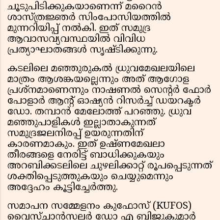
ചൂടുപിടിക്കുകയാണെന്ന് മറൈൻ
ശാസ്ത്രജ്ഞർ സിംപോസിയത്തിൽ
മുന്നറിയിപ്പ് നൽകി. ഇത് സമുദ്ര
ആവാസവ്യവസ്ഥയിൽ വിവിധ
പ്രത്യാഘാതങ്ങൾ സൃഷ്ടിക്കുന്നു.
കടലിലെ മഞ്ഞുരുകൽ ധ്രുവമേഖലയിലെ
മാത്രം ആശങ്കയല്ലെന്നും അത് ആഗോള
പ്രശ്‌നമാണെന്നും നാഷണൽ സെന്റർ ഫോർ
പോളാർ ആന്റ് ഓഷ്യൻ റിസർച്ച് ഡയറക്ടർ
ഡോ. തമ്പാൻ മേലോത്ത് പറഞ്ഞു. ധ്രുവ
മഞ്ഞുപാളികൾ ഇല്ലാതാകുന്നത്
സമുദ്രജലനിരപ്പ് ഉയരുന്നതിന്
കാരണമാകും. ഇത് ഉഷ്ണമേഖലാ
തീരങ്ങളെ നേരിട്ട് ബാധിക്കുകയും
അറബിക്കടലിലെ ചുഴലിക്കാറ്റ് രൂപപ്പെടുന്നത്
ശക്തിപ്പെടുത്തുകയും ചെയ്യുമെന്നും
അദ്ദേഹം കൂട്ടിച്ചേർത്തു.
സമാപന സമ്മേളനം കുഫോസ് (KUFOS)
വൈസ്ചാൻസലർ ഡോ എ ബിജുകുമാർ