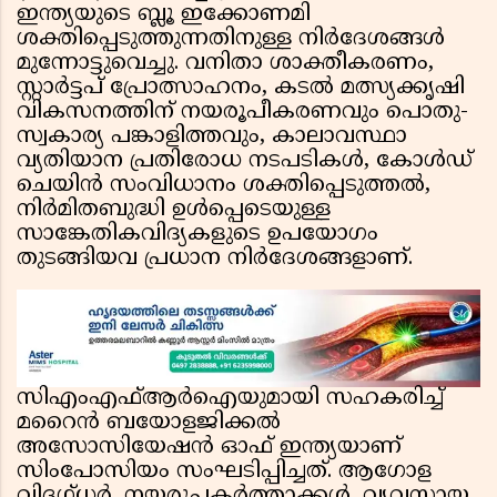
ഇന്ത്യയുടെ ബ്ലൂ ഇക്കോണമി
ശക്തിപ്പെടുത്തുന്നതിനുള്ള നിർദേശങ്ങൾ
മുന്നോട്ടുവെച്ചു. വനിതാ ശാക്തീകരണം,
സ്റ്റാർട്ടപ് പ്രോത്സാഹനം, കടൽ മത്സ്യക്കൃഷി
വികസനത്തിന് നയരൂപീകരണവും പൊതു-
സ്വകാര്യ പങ്കാളിത്തവും, കാലാവസ്ഥാ
വ്യതിയാന പ്രതിരോധ നടപടികൾ, കോൾഡ്
ചെയിൻ സംവിധാനം ശക്തിപ്പെടുത്തൽ,
നിർമിതബുദ്ധി ഉൾപ്പെടെയുള്ള
സാങ്കേതികവിദ്യകളുടെ ഉപയോഗം
തുടങ്ങിയവ പ്രധാന നിർദേശങ്ങളാണ്.
സിഎംഎഫ്ആർഐയുമായി സഹകരിച്ച്
മറൈൻ ബയോളജിക്കൽ
അസോസിയേഷൻ ഓഫ് ഇന്ത്യയാണ്
സിംപോസിയം സംഘടിപ്പിച്ചത്. ആഗോള
വിദഗ്ധർ, നയരൂപകർത്താക്കൾ, വ്യവസായ