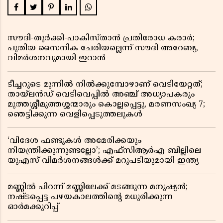
സൗദി-തുർക്കി-പാകിസ്താൻ പ്രതിരോധ കരാർ;
പുതിയ സൈനിക ചേരിയല്ലെന്ന് സൗദി അറേബ്യ,
വിമർശനവുമായി ഇറാൻ
ടീച്ചറുടെ മുന്നിൽ നിൽക്കുമ്പോഴാണ് വെടിയേറ്റത്;
തായ്‌ലൻഡ് വെടിവെപ്പിൽ അഞ്ച് അധ്യാപകരും
മുത്തശ്ശീമുത്തശ്ശന്മാരും കൊല്ലപ്പെട്ടു, മരണസംഖ്യ 7;
ഞെട്ടിക്കുന്ന വെളിപ്പെടുത്തലുകൾ
‘വിദേശ ഫണ്ടുകൾ അമേരിക്കയും
നിയന്ത്രിക്കുന്നുണ്ടല്ലോ’; എഫ്സിആർഎ ബില്ലിലെ
യുഎസ് വിമർശനങ്ങൾക്ക് മറുപടിയുമായി ഇന്ത്യ
മണ്ണിൽ പിറന്ന് മണ്ണിലേക്ക് മടങ്ങുന്ന മനുഷ്യൻ;
നഷ്ടപ്പെട്ട പഴയകാലത്തിൻ്റെ മധുരിക്കുന്ന
ഓർമക്കുറിപ്പ്