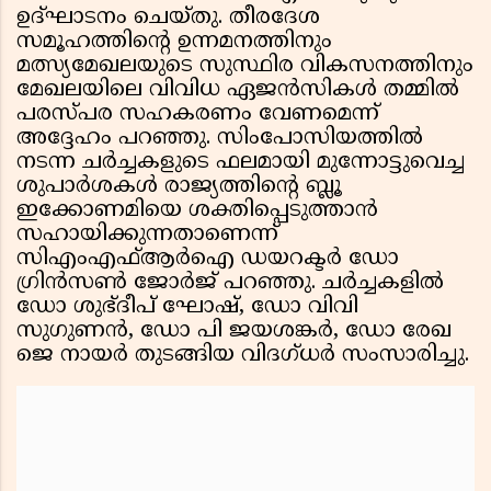
ഉദ്ഘാടനം ചെയ്തു. തീരദേശ
സമൂഹത്തിൻ്റെ ഉന്നമനത്തിനും
മത്സ്യമേഖലയുടെ സുസ്ഥിര വികസനത്തിനും
മേഖലയിലെ വിവിധ ഏജൻസികൾ തമ്മിൽ
പരസ്പര സഹകരണം വേണമെന്ന്
അദ്ദേഹം പറഞ്ഞു. സിംപോസിയത്തില്‍
നടന്ന ചർച്ചകളുടെ ഫലമായി മുന്നോട്ടുവെച്ച
ശുപാർശകൾ രാജ്യത്തിൻ്റെ ബ്ലൂ
ഇക്കോണമിയെ ശക്തിപ്പെടുത്താൻ
സഹായിക്കുന്നതാണെന്ന്
സിഎംഎഫ്ആർഐ ഡയറക്ടർ ഡോ
ഗ്രിൻസൺ ജോർജ് പറഞ്ഞു. ചർച്ചകളിൽ
ഡോ ശുഭ്ദീപ് ഘോഷ്, ഡോ വിവി
സുഗുണൻ, ഡോ പി ജയശങ്കർ, ഡോ രേഖ
ജെ നായർ തുടങ്ങിയ വിദഗ്ധർ സംസാരിച്ചു.