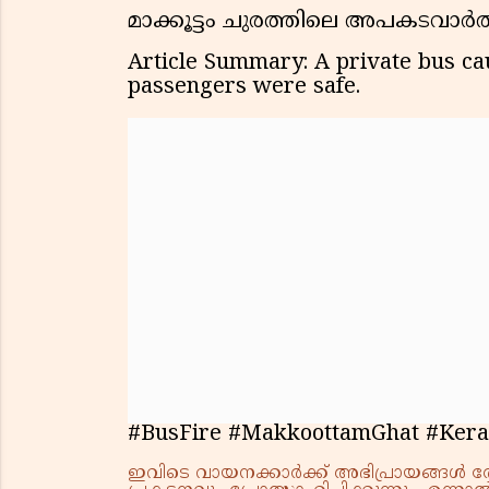
മാക്കൂട്ടം ചുരത്തിലെ അപകടവാർ
Article Summary: A private bus cau
passengers were safe.
#BusFire #MakkoottamGhat #Kera
ഇവിടെ വായനക്കാർക്ക് അഭിപ്രായങ്ങൾ രേഖപ