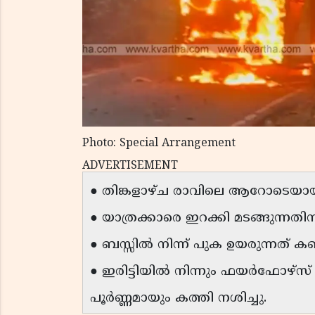
Photo: Special Arrangement
ADVERTISEMENT
● തിങ്കളാഴ്ച രാവിലെ ആറോടെയായിര
● യാത്രക്കാരെ ഇറക്കി മടങ്ങുന്നത
● ബസ്സിൽ നിന്ന് പുക ഉയരുന്നത് ക
● ഇരിട്ടിയിൽ നിന്നും ഫയർഫോഴ്സ്
പൂർണ്ണമായും കത്തി നശിച്ചു.