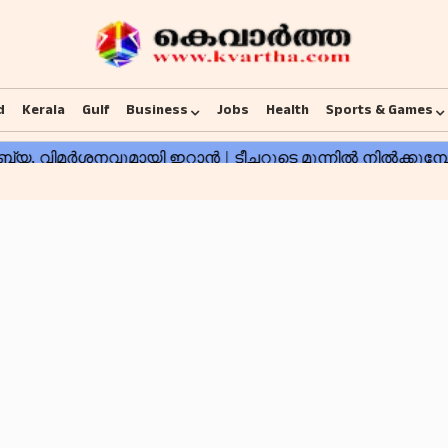
d
Kerala
Gulf
Business
Jobs
Health
Sports & Games