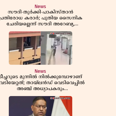
News
സൗദി-തുർക്കി-പാകിസ്താൻ
പ്രതിരോധ കരാർ; പുതിയ സൈനിക
ചേരിയല്ലെന്ന് സൗദി അറേബ്യ,
വിമർശനവുമായി ഇറാൻ
News
ടീച്ചറുടെ മുന്നിൽ നിൽക്കുമ്പോഴാണ്
െടിയേറ്റത്; തായ്‌ലൻഡ് വെടിവെപ്പിൽ
അഞ്ച് അധ്യാപകരും
മുത്തശ്ശീമുത്തശ്ശന്മാരും കൊല്ലപ്പെട്ടു,
മരണസംഖ്യ 7; ഞെട്ടിക്കുന്ന
വെളിപ്പെടുത്തലുകൾ