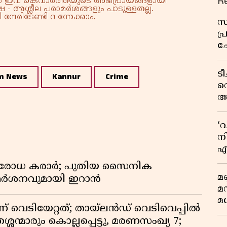
R
്നാൽ ഇവ കെവാർത്തയുടെ അഭിപ്രായങ്ങളായി
 - അശ്ലീല പരാമർശങ്ങളും പാടുള്ളതല്ല.
നേരിടേണ്ടി വന്നേക്കാം.
സ
പ
ച
വ
ട
m News
Kannur
Crime
വ
അ
മു
മ
‘
വ
നി
എ
വ
രതിരോധ കരാർ; പുതിയ സൈനിക
മണ
വിമർശനവുമായി ഇറാൻ
മ
മധ
ണ് വെടിയേറ്റത്; തായ്‌ലൻഡ് വെടിവെപ്പിൽ
്ശന്മാരും കൊല്ലപ്പെട്ടു, മരണസംഖ്യ 7;