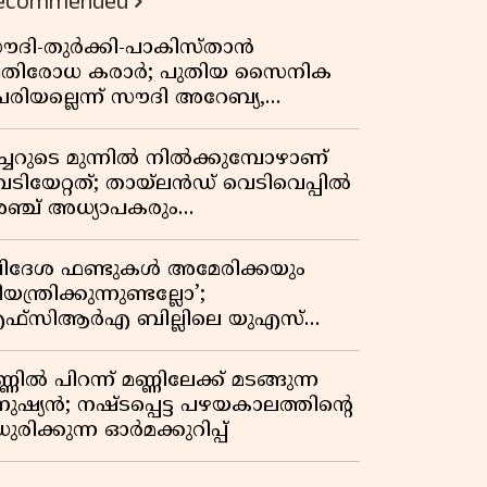
ecommended
ൗദി-തുർക്കി-പാകിസ്താൻ
്രതിരോധ കരാർ; പുതിയ സൈനിക
േരിയല്ലെന്ന് സൗദി അറേബ്യ,
ിമർശനവുമായി ഇറാൻ
ീച്ചറുടെ മുന്നിൽ നിൽക്കുമ്പോഴാണ്
െടിയേറ്റത്; തായ്‌ലൻഡ് വെടിവെപ്പിൽ
ഞ്ച് അധ്യാപകരും
ത്തശ്ശീമുത്തശ്ശന്മാരും കൊല്ലപ്പെട്ടു,
രണസംഖ്യ 7; ഞെട്ടിക്കുന്ന
വിദേശ ഫണ്ടുകൾ അമേരിക്കയും
െളിപ്പെടുത്തലുകൾ
യന്ത്രിക്കുന്നുണ്ടല്ലോ’;
ഫ്സിആർഎ ബില്ലിലെ യുഎസ്
ിമർശനങ്ങൾക്ക് മറുപടിയുമായി ഇന്ത്യ
്ണിൽ പിറന്ന് മണ്ണിലേക്ക് മടങ്ങുന്ന
നുഷ്യൻ; നഷ്ടപ്പെട്ട പഴയകാലത്തിൻ്റെ
ുരിക്കുന്ന ഓർമക്കുറിപ്പ്