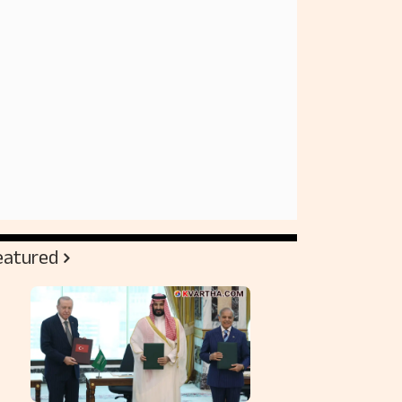
eatured