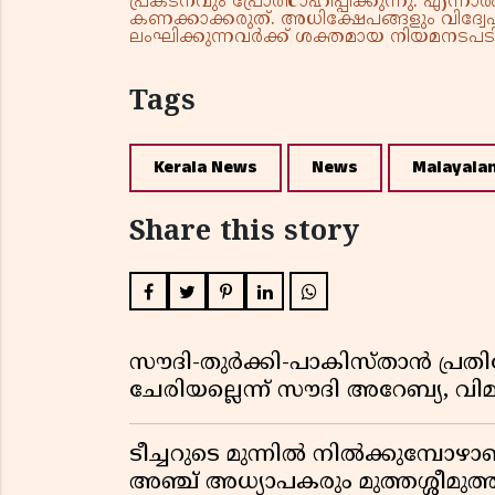
പ്രകടനവും പ്രോത്സാഹിപ്പിക്കുന്നു. എന
കണക്കാക്കരുത്. അധിക്ഷേപങ്ങളും വിദ്വേഷ
ലംഘിക്കുന്നവർക്ക് ശക്തമായ നിയമനടപടി 
Tags
Kerala News
News
Malayala
Share this story
സൗദി-തുർക്കി-പാകിസ്താൻ പ്
ചേരിയല്ലെന്ന് സൗദി അറേബ്യ, 
ടീച്ചറുടെ മുന്നിൽ നിൽക്കുമ്പോഴാ
അഞ്ച് അധ്യാപകരും മുത്തശ്ശീമുത്തശ