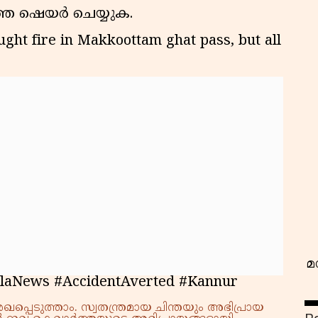
ത്ത ഷെയർ ചെയ്യുക.
ght fire in Makkoottam ghat pass, but all
വ
മ
laNews #AccidentAverted #Kannur
്പെടുത്താം. സ്വതന്ത്രമായ ചിന്തയും അഭിപ്രായ