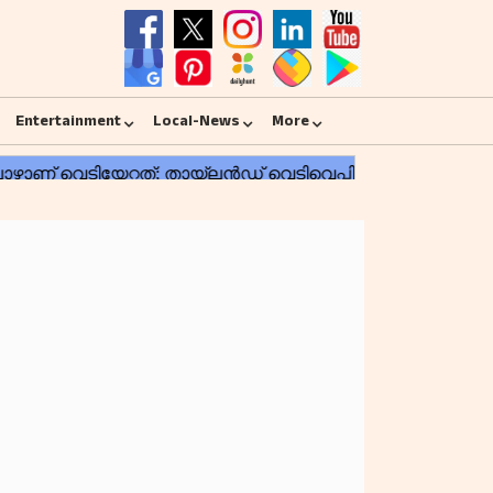
Entertainment
Local-News
More