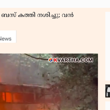
്യ ബസ് കത്തി നശിച്ചു; വൻ