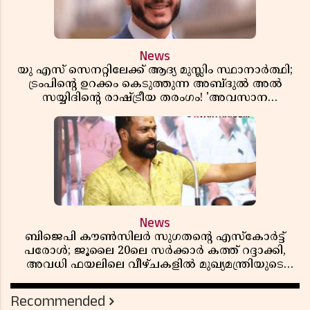
News
യു എസ് സെനറ്റിലേക്ക് ആദ്യ മുസ്ലിം സ്ഥാനാർത്ഥി;
ട്രംപിന്റെ ഉറക്കം കെടുത്തുന്ന അബ്ദുൽ അൽ
സയ്യിദിന്റെ രാഷ്ട്രീയ തരംഗം! 'അവസാന
റിപ്പബ്ലിക്കൻ പ്രസിഡന്റാകുമോ ട്രംപ്?'
News
ബിജെപി കൗൺസിലർ സുഗതന്റെ എസ്‌കോർട്ട്
പരോൾ; ജൂലൈ 20ലെ സർക്കാർ കത്ത് റദ്ദാക്കി,
അവധി ഫയലിലെ വീഴ്ചകളിൽ മുഖ്യമന്ത്രിയുടെ
ഓഫീസ് അന്വേഷണത്തിന് ഉത്തരവിട്ടു
Recommended