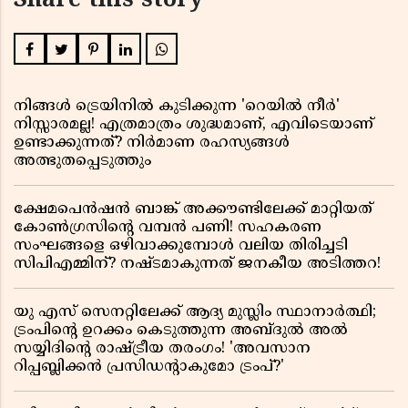
Share this story
നിങ്ങൾ ട്രെയിനിൽ കുടിക്കുന്ന 'റെയിൽ നീർ'
നിസ്സാരമല്ല! എത്രമാത്രം ശുദ്ധമാണ്, എവിടെയാണ്
ഉണ്ടാക്കുന്നത്? നിർമാണ രഹസ്യങ്ങൾ
അത്ഭുതപ്പെടുത്തും
ക്ഷേമപെൻഷൻ ബാങ്ക് അക്കൗണ്ടിലേക്ക് മാറ്റിയത്
കോൺഗ്രസിന്റെ വമ്പൻ പണി! സഹകരണ
സംഘങ്ങളെ ഒഴിവാക്കുമ്പോൾ വലിയ തിരിച്ചടി
സിപിഎമ്മിന്? നഷ്ടമാകുന്നത് ജനകീയ അടിത്തറ!
യു എസ് സെനറ്റിലേക്ക് ആദ്യ മുസ്ലിം സ്ഥാനാർത്ഥി;
ട്രംപിന്റെ ഉറക്കം കെടുത്തുന്ന അബ്ദുൽ അൽ
സയ്യിദിന്റെ രാഷ്ട്രീയ തരംഗം! 'അവസാന
റിപ്പബ്ലിക്കൻ പ്രസിഡന്റാകുമോ ട്രംപ്?'