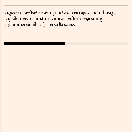
കുവൈത്തിൽ നഴ്‌സുമാർക്ക് ശമ്പളം വർധിക്കും;
പുതിയ അലവൻസ് പാക്കേജിന് ആരോഗ്യ
മന്ത്രാലയത്തിൻ്റെ അംഗീകാരം