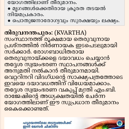
യോഗത്തിലാണ് തീരുമാനം.
● മൃഗങ്ങൾക്കെതിരായ ക്രൂരത തടയൽ
നിയമപ്രകാരം.
● പൊതുജനാരോഗ്യവും സുരക്ഷയും ലക്ഷ്യം.
തിരുവനന്തപുരം:
(KVARTHA)
സംസ്ഥാനത്ത് രൂക്ഷമായ തെരുവുനായ
പ്രശ്‌നത്തിൽ നിർണായക ഇടപെടലുമായി
സർക്കാർ. രോഗബാധിതരായ
തെരുവുനായ്ക്കളെ ദയാവധം ചെയ്യാൻ
തദ്ദേശ സ്വയംഭരണ സ്ഥാപനങ്ങൾക്ക്
അനുമതി നൽകാൻ തീരുമാനമായി.
വെറ്ററിനറി വിദഗ്ധൻ്റെ സാക്ഷ്യപത്രത്തോടെ
ഇവയെ ദയാവധത്തിന് വിധേയമാക്കാം.
തദ്ദേശ സ്വയംഭരണ വകുപ്പ് മന്ത്രി എം.ബി.
രാജേഷിൻ്റെ അധ്യക്ഷതയിൽ ചേർന്ന
യോഗത്തിലാണ് ഈ സുപ്രധാന തീരുമാനം
കൈക്കൊണ്ടത്.