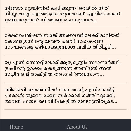
നിങ്ങൾ ട്രെയിനിൽ കുടിക്കുന്ന 'റെയിൽ നീർ'
നിസ്സാരമല്ല! എത്രമാത്രം ശുദ്ധമാണ്, എവിടെയാണ്
ഉണ്ടാക്കുന്നത്? നിർമാണ രഹസ്യങ്ങൾ
അത്ഭുതപ്പെടുത്തും
ക്ഷേമപെൻഷൻ ബാങ്ക് അക്കൗണ്ടിലേക്ക് മാറ്റിയത്
കോൺഗ്രസിന്റെ വമ്പൻ പണി! സഹകരണ
സംഘങ്ങളെ ഒഴിവാക്കുമ്പോൾ വലിയ തിരിച്ചടി
സിപിഎമ്മിന്? നഷ്ടമാകുന്നത് ജനകീയ അടിത്തറ!
യു എസ് സെനറ്റിലേക്ക് ആദ്യ മുസ്ലിം സ്ഥാനാർത്ഥി;
ട്രംപിന്റെ ഉറക്കം കെടുത്തുന്ന അബ്ദുൽ അൽ
സയ്യിദിന്റെ രാഷ്ട്രീയ തരംഗം! 'അവസാന
റിപ്പബ്ലിക്കൻ പ്രസിഡന്റാകുമോ ട്രംപ്?'
ബിജെപി കൗൺസിലർ സുഗതന്റെ എസ്‌കോർട്ട്
പരോൾ; ജൂലൈ 20ലെ സർക്കാർ കത്ത് റദ്ദാക്കി,
അവധി ഫയലിലെ വീഴ്ചകളിൽ മുഖ്യമന്ത്രിയുടെ
ഓഫീസ് അന്വേഷണത്തിന് ഉത്തരവിട്ടു
Home
About Us