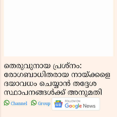
തെരുവുനായ പ്രശ്‌നം:
രോഗബാധിതരായ നായ്ക്കളെ
ദയാവധം ചെയ്യാൻ തദ്ദേശ
സ്ഥാപനങ്ങൾക്ക് അനുമതി
Channel
Group