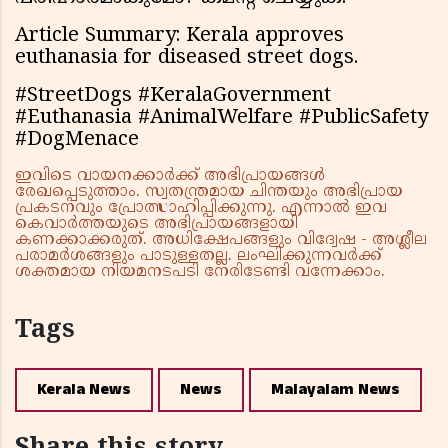
Article Summary: Kerala approves
euthanasia for diseased street dogs.
#StreetDogs #KeralaGovernment
#Euthanasia #AnimalWelfare #PublicSafety
#DogMenace
ഇവിടെ വായനക്കാർക്ക് അഭിപ്രായങ്ങൾ
രേഖപ്പെടുത്താം. സ്വതന്ത്രമായ ചിന്തയും അഭിപ്രായ
പ്രകടനവും പ്രോത്സാഹിപ്പിക്കുന്നു. എന്നാൽ ഇവ
കെവാർത്തയുടെ അഭിപ്രായങ്ങളായി
കണക്കാക്കരുത്. അധിക്ഷേപങ്ങളും വിദ്വേഷ - അശ്ലീല
പരാമർശങ്ങളും പാടുള്ളതല്ല. ലംഘിക്കുന്നവർക്ക്
ശക്തമായ നിയമനടപടി നേരിടേണ്ടി വന്നേക്കാം.
Tags
Kerala News
News
Malayalam News