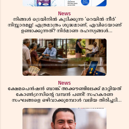
News
നിങ്ങൾ ട്രെയിനിൽ കുടിക്കുന്ന 'റെയിൽ നീർ'
നിസ്സാരമല്ല! എത്രമാത്രം ശുദ്ധമാണ്, എവിടെയാണ്
ഉണ്ടാക്കുന്നത്? നിർമാണ രഹസ്യങ്ങൾ
അത്ഭുതപ്പെടുത്തും
News
ക്ഷേമപെൻഷൻ ബാങ്ക് അക്കൗണ്ടിലേക്ക് മാറ്റിയത്
കോൺഗ്രസിന്റെ വമ്പൻ പണി! സഹകരണ
സംഘങ്ങളെ ഒഴിവാക്കുമ്പോൾ വലിയ തിരിച്ചടി
സിപിഎമ്മിന്? നഷ്ടമാകുന്നത് ജനകീയ അടിത്തറ!