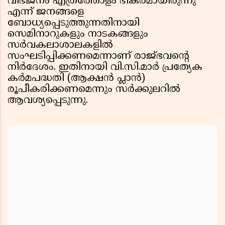
വിഭജനം എത്രത്തോളം ഭീകരമായിരുന്നു
എന്ന് ജനങ്ങളെ
ബോധ്യപ്പെടുത്തുന്നതിനായി
സെമിനാറുകളും നാടകങ്ങളും
സർവകലാശാലകളിൽ
സംഘടിപ്പിക്കണമെന്നാണ് രാജ്ഭവൻ്റെ
നിർദേശം. ഇതിനായി വി.സി.മാർ പ്രത്യേക
കർമപദ്ധതി (ആക്ഷൻ പ്ലാൻ)
രൂപീകരിക്കണമെന്നും സർക്കുലറിൽ
ആവശ്യപ്പെടുന്നു.