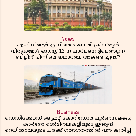
News
എഫ്സിആർഎ നിയമ ഭേദഗതി ക്രിസ്ത്യൻ
വിരുദ്ധമോ? ഓഗസ്റ്റ് 12-ന് പാർലമെന്റിലെത്തുന്ന
ബില്ലിന് പിന്നിലെ യഥാർത്ഥ അജണ്ട എന്ത്?
Business
ഡെഡിക്കേറ്റഡ് ഫ്രൈറ്റ് കോറിഡോർ പൂർണസജ്ജം;
കാർഗോ ടെർമിനലുകളിലൂടെ ഇന്ത്യൻ
റെയിൽവേയുടെ ചരക്ക് ഗതാഗതത്തിൽ വൻ കുതിപ്പ്