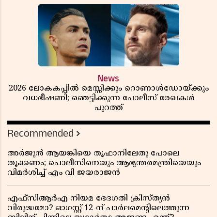
News
2026 ലോകകപ്പിൽ മെസ്സിക്കും റൊണാൾഡോയ്ക്കും
വധഭീഷണി; ഞെട്ടിക്കുന്ന പോലീസ് രേഖകൾ
പുറത്ത്
Recommended
അർജുൻ ആയങ്കിയെ തൂഫാനിലേതു പോലെ
തൂക്കണം; പൊലീസിനെയും ആഭ്യന്തരമന്ത്രിയെയും
വിമർശിച്ച് എം വി ജയരാജൻ
എഫ്സിആർഎ നിയമ ഭേദഗതി ക്രിസ്ത്യൻ
വിരുദ്ധമോ? ഓഗസ്റ്റ് 12-ന് പാർലമെന്റിലെത്തുന്ന