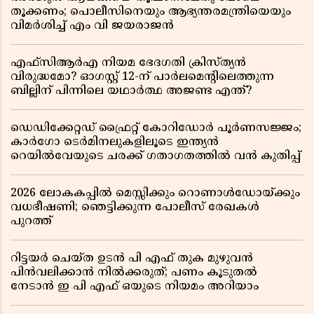
തൂക്കണം; പൊലീസിനെയും ആഭ്യന്തരമന്ത്രിയെയും
വിമർശിച്ച് എം വി ജയരാജൻ
എഫ്സിആർഎ നിയമ ഭേദഗതി ക്രിസ്ത്യൻ
വിരുദ്ധമോ? ഓഗസ്റ്റ് 12-ന് പാർലമെന്റിലെത്തുന്ന
ബില്ലിന് പിന്നിലെ യഥാർത്ഥ അജണ്ട എന്ത്?
ഡെഡിക്കേറ്റഡ് ഫ്രൈറ്റ് കോറിഡോർ പൂർണസജ്ജം;
കാർഗോ ടെർമിനലുകളിലൂടെ ഇന്ത്യൻ
റെയിൽവേയുടെ ചരക്ക് ഗതാഗതത്തിൽ വൻ കുതിപ്പ്
2026 ലോകകപ്പിൽ മെസ്സിക്കും റൊണാൾഡോയ്ക്കും
വധഭീഷണി; ഞെട്ടിക്കുന്ന പോലീസ് രേഖകൾ
പുറത്ത്
റിട്ടയർ ചെയ്ത ഉടൻ പി എഫ് തുക മുഴുവൻ
പിൻവലിക്കാൻ നിൽക്കരുത്; പണം കൂടുതൽ
നേടാൻ ഇ പി എഫ് ഒയുടെ നിയമം അറിയാം