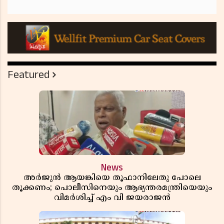
Featured
News
അർജുൻ ആയങ്കിയെ തൂഫാനിലേതു പോലെ
തൂക്കണം; പൊലീസിനെയും ആഭ്യന്തരമന്ത്രിയെയും
വിമർശിച്ച് എം വി ജയരാജൻ