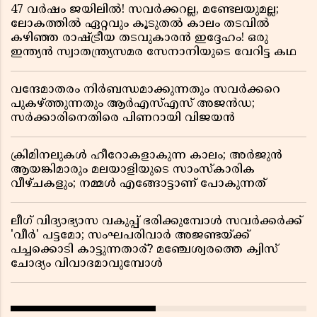
47 വർഷം ജയിലിൽ! സവർക്കറല്ല, മണ്ടേലയുമല്ല;
ലോകത്തിൽ ഏറ്റവും കൂടുതൽ കാലം തടവിൽ
കഴിഞ്ഞ രാഷ്ട്രീയ തടവുകാരൻ ഇദ്ദേഹം! ഒരു
ഇന്ത്യൻ സ്വാതന്ത്ര്യസമര സേനാനിയുടെ വേറിട്ട കഥ
വന്ദേമാതരം നിർബന്ധമാക്കുന്നതും സവർക്കറെ
പുകഴ്ത്തുന്നതും ആർഎസ്എസ് അജൻഡ;
സർക്കാരിനെതിരെ പിണറായി വിജയൻ
ക്രിമിനലുകൾ ഹീറോകളാകുന്ന കാലം; അർജുൻ
ആയങ്കിമാരും മലയാളിയുടെ സാംസ്കാരിക
വീഴ്ചകളും; നമ്മൾ എങ്ങോട്ടാണ് പോകുന്നത്
ലീഗ് വിദ്യാഭ്യാസ വകുപ്പ് ഭരിക്കുമ്പോൾ സവർക്കർക്ക്
'വീർ' പട്ടമോ; സംഘപരിവാർ അജണ്ടയ്ക്ക്
പച്ചക്കൊടി കാട്ടുന്നതാര്? മഞ്ചേശ്വരത്തെ ക്വിസ്
ചോദ്യം വിവാദമാവുമ്പോൾ