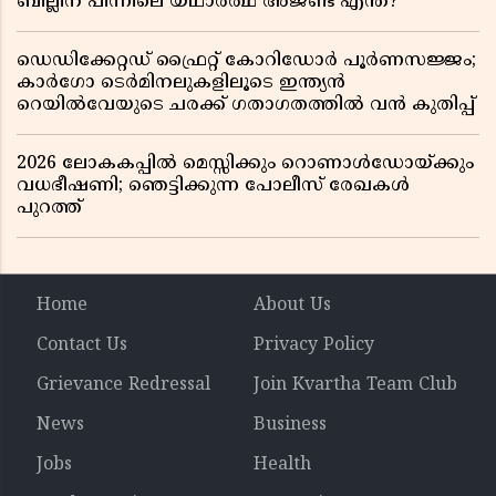
ബില്ലിന് പിന്നിലെ യഥാർത്ഥ അജണ്ട എന്ത്?
ഡെഡിക്കേറ്റഡ് ഫ്രൈറ്റ് കോറിഡോർ പൂർണസജ്ജം;
കാർഗോ ടെർമിനലുകളിലൂടെ ഇന്ത്യൻ
റെയിൽവേയുടെ ചരക്ക് ഗതാഗതത്തിൽ വൻ കുതിപ്പ്
2026 ലോകകപ്പിൽ മെസ്സിക്കും റൊണാൾഡോയ്ക്കും
വധഭീഷണി; ഞെട്ടിക്കുന്ന പോലീസ് രേഖകൾ
പുറത്ത്
Home
About Us
Contact Us
Privacy Policy
Grievance Redressal
Join Kvartha Team Club
News
Business
Jobs
Health