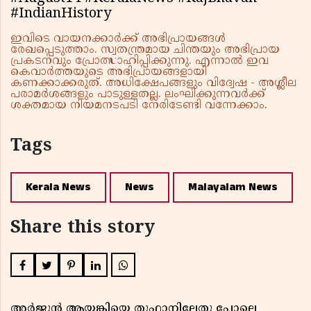
#IndianHistory
ഇവിടെ വായനക്കാർക്ക് അഭിപ്രായങ്ങൾ
രേഖപ്പെടുത്താം. സ്വതന്ത്രമായ ചിന്തയും അഭിപ്രായ
പ്രകടനവും പ്രോത്സാഹിപ്പിക്കുന്നു. എന്നാൽ ഇവ
കെവാർത്തയുടെ അഭിപ്രായങ്ങളായി
കണക്കാക്കരുത്. അധിക്ഷേപങ്ങളും വിദ്വേഷ - അശ്ലീല
പരാമർശങ്ങളും പാടുള്ളതല്ല. ലംഘിക്കുന്നവർക്ക്
ശക്തമായ നിയമനടപടി നേരിടേണ്ടി വന്നേക്കാം.
Tags
Kerala News
News
Malayalam News
Share this story
അർജുൻ ആയങ്കിയെ തൂഫാനിലേതു പോലെ