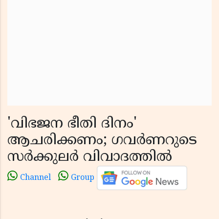
'വിഭജന ഭീതി ദിനം'
ആചരിക്കണം; ഗവർണറുടെ
സർക്കുലർ വിവാദത്തിൽ
Channel
Group