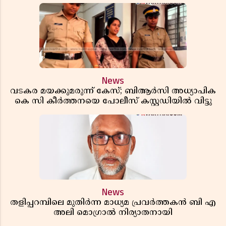
News
വടകര മയക്കുമരുന്ന് കേസ്; ബിആർസി അധ്യാപിക
കെ സി കീർത്തനയെ പോലീസ് കസ്റ്റഡിയിൽ വിട്ടു
News
തളിപ്പറമ്പിലെ മുതിർന്ന മാധ്യമ പ്രവർത്തകൻ ബി എ
അലി മൊഗ്രാൽ നിര്യാതനായി