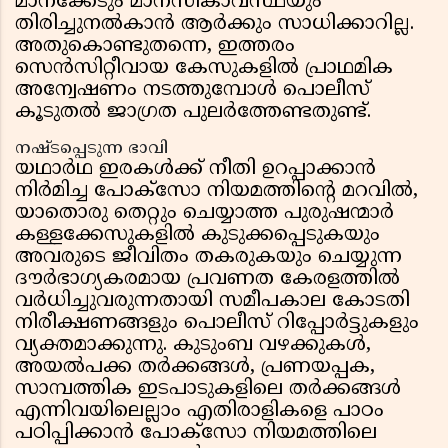
മാനക്കേടും മാനസികാവസ്ഥയും
തിരിച്ചുനൽകാൻ ആർക്കും സാധിക്കാറില്ല.
അതുകൊണ്ടുതന്നെ, ഇത്തരം
സെൻസിറ്റീവായ കേസുകളിൽ പ്രാഥമിക
അന്വേഷണം നടത്തുമ്പോൾ പൊലീസ്
കൂടുതൽ ജാഗ്രത പുലർത്തേണ്ടതുണ്ട്.
നഷ്ടപ്പെടുന്ന ഭാവി
യഥാർഥ ഇരകൾക്ക് നീതി ഉറപ്പാക്കാൻ
നിർമിച്ച പോക്സോ നിയമത്തിൻ്റെ മറവിൽ,
യാതൊരു തെറ്റും ചെയ്യാത്ത പുരുഷന്മാർ
കള്ളക്കേസുകളിൽ കുടുക്കപ്പെടുകയും
അവരുടെ ജീവിതം തകരുകയും ചെയ്യുന്ന
ദൗർഭാഗ്യകരമായ പ്രവണത കേരളത്തിൽ
വർധിച്ചുവരുന്നതായി സമീപകാല കോടതി
നിരീക്ഷണങ്ങളും പൊലീസ് റിപ്പോർട്ടുകളും
വ്യക്തമാക്കുന്നു. കുടുംബ വഴക്കുകൾ,
അയൽപക്ക തർക്കങ്ങൾ, പ്രണയപ്പക,
സാമ്പത്തിക ഇടപാടുകളിലെ തർക്കങ്ങൾ
എന്നിവയിലെല്ലാം എതിരാളികളെ പാഠം
പഠിപ്പിക്കാൻ പോക്സോ നിയമത്തിലെ