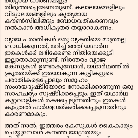
തെറ്റായ ധാരണകളും
തിരുത്തപ്പെടേണ്ടതുണ്ട്. കലാലയങ്ങളിലും
വിദ്യാലയങ്ങളിലും കൃത്യമായ
കൗൺസിലിങ്ങും ബോധവത്കരണവും
നൽകാൻ അധികൃതർ തയ്യാറാകണം.
വ്യാജ പരാതികൾ ഒരു വ്യക്തിയെ മാത്രമല്ല
ബാധിക്കുന്നത്, മറിച്ച് അത് യഥാർഥ
ഇരകൾക്ക് ലഭിക്കേണ്ട നീതിയെക്കൂടി
ഇല്ലാതാക്കുന്നുണ്ട്. നിരന്തരം വ്യാജ
കേസുകൾ ഉണ്ടാകുമ്പോൾ, യഥാർഥത്തിൽ
ക്രൂരതയ്ക്ക് ഇരയാകുന്ന കുട്ടികളുടെ
പരാതികളെപ്പോലും സമൂഹം
സംശയദൃഷ്ടിയോടെ നോക്കിക്കാണുന്ന ഒരു
സാഹചര്യം സൃഷ്ടിക്കപ്പെടും. ഇത് യഥാർഥ
കുറ്റവാളികൾ രക്ഷപ്പെടുന്നതിനും ഇരകൾ
കൂടുതൽ പാർശ്വവത്കരിക്കപ്പെടുന്നതിനും
കാരണമാകും.
അതിനാൽ, ഇത്തരം കേസുകൾ കൈകാര്യം
ചെയ്യുമ്പോൾ കനത്ത ജാഗ്രതയും