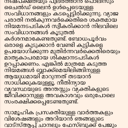
നിഷ്പക്ഷതയും പുലർത്താൻ പൊലീസും
ചൈൽഡ് ലൈൻ ഉൾപ്പെടെയുള്ള
സംവിധാനങ്ങളും കടപ്പെട്ടിരിക്കുന്നു. വ്യാജ
പരാതി നൽകുന്നവർക്കെതിരെ ശക്തമായ
നിയമനടപടികൾ സ്വീകരിക്കാൻ നിലവിലെ
സംവിധാനങ്ങൾ കൂടുതൽ
കർശനമാകേണ്ടതുണ്ട്. ബോധപൂർവം
ഒരാളെ കുടുക്കാൻ വേണ്ടി കുട്ടികളെ
ഉപയോഗിക്കുന്ന മുതിർന്നവർക്കെതിരെയും
മാതൃകാപരമായ ശിക്ഷാനടപടികൾ
ഉറപ്പാക്കണം. എങ്കിൽ മാത്രമേ കടുത്ത
നിയമങ്ങൾ ബ്ലാക്ക്മെയിലിങ്ങിനുള്ള
ആയുധമായി മാറുന്നത് തടയാൻ
സാധിക്കുകയുള്ളൂ. നീതിന്യായ
വ്യവസ്ഥയുടെ അന്തസ്സും വ്യക്തികളുടെ
ജീവിക്കാനുള്ള അവകാശവും ഒരുപോലെ
സംരക്ഷിക്കപ്പെടേണ്ടതുണ്ട്.
സാമൂഹിക പ്രസക്തിയുള്ള വാർത്തകളും
വിശേഷങ്ങളും അറിയാൻ ഞങ്ങളുടെ
വാട്സ്ആപ്പ് ചാനലും ഫേസ്ബുക്ക് പേജും