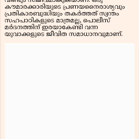
വീണ്ടും സജീവമാകുകയാണ്. ഒരു
കൗമാരക്കാരിയുടെ പ്രണയനൈരാശ്യവും
പ്രതികാരബുദ്ധിയും തകർത്തത് സ്വന്തം
സഹപാഠികളുടെ മാത്രമല്ല, പൊലീസ്
മർദനത്തിന് ഇരയാകേണ്ടി വന്ന
യുവാക്കളുടെ ജീവിത സമാധാനവുമാണ്.