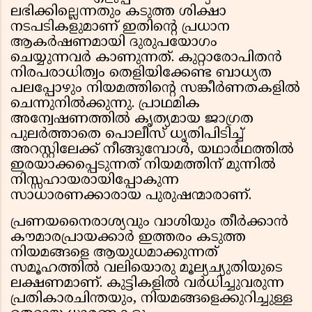
ലഭിക്കില്ലെന്നതും കടുത്ത ശിക്ഷാ
നടപടികളുമാണ് ഇതിൻ്റെ പ്രധാന
ആകർഷണമായി ദുരുപയോഗം
ചെയ്യുന്നവർ കാണുന്നത്. കുറ്റാരോപിതൻ
നിരപരാധിത്വം തെളിയിക്കേണ്ട ബാധ്യത
പലപ്പോഴും നിയമത്തിൻ്റെ സങ്കീർണതകളിൽ
ചെന്നുനിൽക്കുന്നു. പ്രാഥമിക
അന്വേഷണത്തിൽ കൃത്യമായ ജാഗ്രത
പുലർത്താതെ പൊലീസ് ധൃതിപിടിച്ച്
അറസ്റ്റിലേക്ക് നീങ്ങുമ്പോൾ, യഥാർഥത്തിൽ
ഇരയാക്കപ്പെടുന്നത് നിയമത്തിന് മുന്നിൽ
നിസ്സഹായരായിപ്പോകുന്ന
സാധാരണക്കാരായ പുരുഷന്മാരാണ്.
പ്രണയനൈരാശ്യവും വാശിയും തീർക്കാൻ
കൗമാരപ്രായക്കാർ ഇത്തരം കടുത്ത
നിയമങ്ങളെ ആയുധമാക്കുന്നത്
സമൂഹത്തിൽ വലിയൊരു മൂല്യച്യുതിയുടെ
ലക്ഷണമാണ്. കുട്ടികളിൽ വർധിച്ചുവരുന്ന
പ്രതികാരചിന്തയും, നിയമങ്ങളെക്കുറിച്ചുള്ള