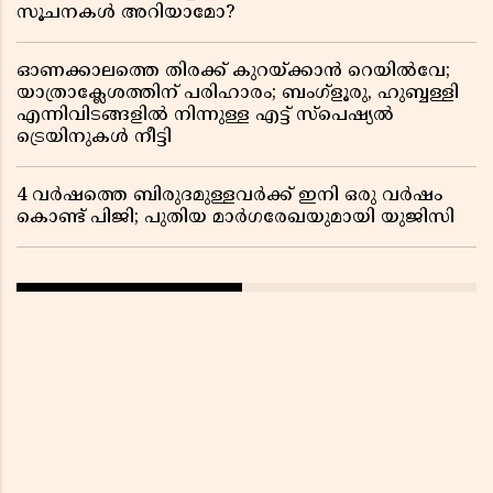
സൂചനകൾ അറിയാമോ?
ഓണക്കാലത്തെ തിരക്ക് കുറയ്ക്കാൻ റെയിൽവേ;
യാത്രാക്ലേശത്തിന് പരിഹാരം; ബംഗ്ളൂരു, ഹുബ്ബള്ളി
എന്നിവിടങ്ങളിൽ നിന്നുള്ള എട്ട് സ്പെഷ്യൽ
ട്രെയിനുകൾ നീട്ടി
4 വർഷത്തെ ബിരുദമുള്ളവർക്ക് ഇനി ഒരു വർഷം
കൊണ്ട് പിജി; പുതിയ മാർഗരേഖയുമായി യുജിസി