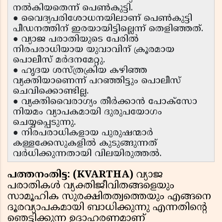
നൽകിയതെന്ന് പെൺകുട്ടി.
● വൈദ്യപരിശോധനയിലാണ് പെൺകുട്ടി
പീഡനത്തിന് ഇരയായിട്ടില്ലെന്ന് തെളിഞ്ഞത്.
● വ്യാജ പരാതിയുടെ പേരിൽ
നിരപരാധിയായ യുവാവിന് ക്രൂരമായ
പൊലീസ് മർദനമേറ്റു.
● ഹൃദയ ശസ്ത്രക്രിയ കഴിഞ്ഞ
വ്യക്തിയാണെന്ന് പറഞ്ഞിട്ടും പൊലീസ്
ചെവിക്കൊണ്ടില്ല.
● വ്യക്തിവൈരാഗ്യം തീർക്കാൻ പോക്സോ
നിയമം വ്യാപകമായി ദുരുപയോഗം
ചെയ്യപ്പെടുന്നു.
● നിരപരാധികളായ പുരുഷന്മാർ
കള്ളക്കേസുകളിൽ കുടുങ്ങുന്നത്
വർധിക്കുന്നതായി വിലയിരുത്തൽ.
പത്തനംതിട്ട: (KVARTHA)
വ്യാജ
പരാതികൾ വ്യക്തിജീവിതങ്ങളെയും
സാമൂഹിക സുരക്ഷിതത്വത്തെയും എങ്ങനെ
ദൂരവ്യാപകമായി ബാധിക്കുന്നു എന്നതിൻ്റെ
ഞെട്ടിക്കുന്ന ഉദാഹരണമാണ്