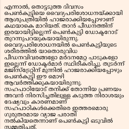
എന്നാൽ, തൊട്ടടുത്ത ദിവസം
പെൺകുട്ടിയെ വൈദ്യപരിശോധനയ്ക്കായി
ആശുപത്രിയിൽ ഹാജരാക്കിയപ്പോഴാണ്
കഥയാകെ മാറിയത്. താൻ പീഡനത്തിന്
ഇരയായിട്ടില്ലെന്ന് പെൺകുട്ടി ഡോക്ടറോട്
തുറന്നുപറയുകയായിരുന്നു.
വൈദ്യപരിശോധനയിൽ പെൺകുട്ടിയുടെ
ശരീരത്തിൽ യാതൊരുവിധ
പീഡനവിവരങ്ങളോ മർദനമേറ്റ പാടുകളോ
ഇല്ലെന്ന് ഡോക്ടർമാർ സ്ഥിരീകരിച്ചു. തുടർന്ന്
മജിസ്ട്രേറ്റിന് മുന്നിൽ ഹാജരാക്കിയപ്പോഴും
പെൺകുട്ടി ഈ മൊഴി
ആവർത്തിക്കുകയായിരുന്നു.
സഹപാഠിയോട് തനിക്ക് തോന്നിയ പ്രണയം
അവൻ നിരസിച്ചതിലുള്ള കടുത്ത നിരാശയും
ദേഷ്യവും കാരണമാണ്
സഹപാഠികൾക്കെതിരെ ഇത്തരമൊരു
ഗുരുതരമായ വ്യാജ പരാതി
നൽകിയതെന്നാണ് പെൺകുട്ടി ഒടുവിൽ
സമ്മതിച്ചത്.