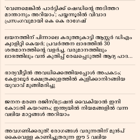
‘വേണമെങ്കിൽ പാർട്ടിക്ക് ഷെഡിൻ്റെ അടിത്തറ
മാന്താനും അറിയാം’; പയ്യന്നൂരിൽ വിവാദ
പ്രസംഗവുമായി കെ കെ രാഗേഷ്
ലയനത്തിന് പിന്നാലെ കരുത്തുകാട്ടി ആസ്റ്റർ ഡിഎം
ക്വാളിറ്റി കെയർ; പ്രവർത്തന ലാഭത്തിൽ 30
ശതമാനത്തിൻ്റെ വളർച്ച, വരുമാനത്തിലും
ലാഭത്തിലും വൻ കുതിപ്പ് രേഖപ്പെടുത്തി ആദ്യ പാദ
റിപ്പോർട്ട് പുറത്ത്
ഭാര്യവീട്ടിൽ അവധിക്കെത്തിയപ്പോൾ അപകടം;
കേളാലൂർ ക്ഷേത്രക്കുളത്തിൽ കുളിക്കാനിറങ്ങിയ
യുവാവ് മുങ്ങിമരിച്ചു
ജനന-മരണ രജിസ്ട്രേഷൻ വൈകിയാൽ ഇനി
കോടതി കയറണം; ഇന്ത്യയിൽ നിയമങ്ങളിൽ വന്ന
വലിയ മാറ്റങ്ങൾ അറിയാം
അവഗണിക്കരുത്! രോഗങ്ങൾ വരുന്നതിന് മുൻപ്
കൈവെള്ള കാണിച്ചുതരുന്ന ഈ 5 വലിയ