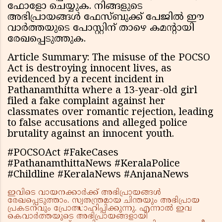
ഫോളോ ചെയ്യുക. നിങ്ങളുടെ
അഭിപ്രായങ്ങൾ ഫേസ്ബുക്ക് പേജിൽ ഈ
വാർത്തയുടെ പോസ്റ്റിന് താഴെ കമൻ്റായി
രേഖപ്പെടുത്തുക.
Article Summary: The misuse of the POCSO
Act is destroying innocent lives, as
evidenced by a recent incident in
Pathanamthitta where a 13-year-old girl
filed a fake complaint against her
classmates over romantic rejection, leading
to false accusations and alleged police
brutality against an innocent youth.
#POCSOAct #FakeCases
#PathanamthittaNews #KeralaPolice
#Childline #KeralaNews #AnjanaNews
ഇവിടെ വായനക്കാർക്ക് അഭിപ്രായങ്ങൾ
രേഖപ്പെടുത്താം. സ്വതന്ത്രമായ ചിന്തയും അഭിപ്രായ
പ്രകടനവും പ്രോത്സാഹിപ്പിക്കുന്നു. എന്നാൽ ഇവ
കെവാർത്തയുടെ അഭിപ്രായങ്ങളായി