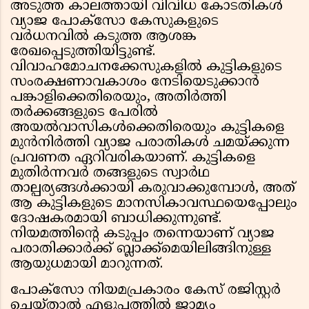
അടുത്ത കാലത്തായി വിവിധ കോടതികൾ
വ്യാജ പോക്സോ കേസുകളുടെ
വർധനവിൽ കടുത്ത ആശങ്ക
രേഖപ്പെടുത്തിയിട്ടുണ്ട്.
വിവാഹമോചനക്കേസുകളിൽ കുട്ടികളുടെ
സംരക്ഷണാവകാശം നേടിയെടുക്കാൻ
പങ്കാളിക്കെതിരെയും, അതിർത്തി
തർക്കങ്ങളുടെ പേരിൽ
അയൽവാസികൾക്കെതിരെയും കുട്ടികളെ
മുൻനിർത്തി വ്യാജ പരാതികൾ ചമയ്ക്കുന്ന
പ്രവണത ഏറിവരികയാണ്. കുട്ടികളെ
മുതിർന്നവർ തങ്ങളുടെ സ്വാർഥ
താല്പര്യങ്ങൾക്കായി കരുവാക്കുമ്പോൾ, അത്
ആ കുട്ടികളുടെ മാനസികാവസ്ഥയെപ്പോലും
ദോഷകരമായി ബാധിക്കുന്നുണ്ട്.
നിയമത്തിൻ്റെ കടുപ്പം തന്നെയാണ് വ്യാജ
പരാതിക്കാർക്ക് ബ്ലാക്ക്മെയിലിങ്ങിനുള്ള
ആയുധമായി മാറുന്നത്.
പോക്സോ നിയമപ്രകാരം കേസ് രജിസ്റ്റർ
ചെയ്താൽ എളുപ്പത്തിൽ ജാമ്യം