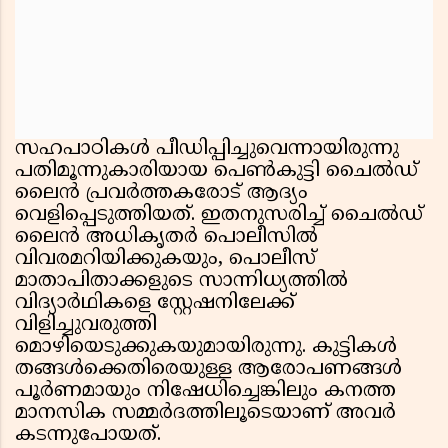
സഹപാഠികൾ പീഡിപ്പിച്ചുവെന്നായിരുന്നു
പതിമൂന്നുകാരിയായ പെൺകുട്ടി ചൈൽഡ്
ലൈൻ പ്രവർത്തകരോട് ആദ്യം
വെളിപ്പെടുത്തിയത്. ഇതനുസരിച്ച് ചൈൽഡ്
ലൈൻ അധികൃതർ പൊലീസിൽ
വിവരമറിയിക്കുകയും, പൊലീസ്
മാതാപിതാക്കളുടെ സാന്നിധ്യത്തിൽ
വിദ്യാർഥികളെ സ്റ്റേഷനിലേക്ക്
വിളിച്ചുവരുത്തി
മൊഴിയെടുക്കുകയുമായിരുന്നു. കുട്ടികൾ
തങ്ങൾക്കെതിരെയുള്ള ആരോപണങ്ങൾ
പൂർണമായും നിഷേധിച്ചെങ്കിലും കനത്ത
മാനസിക സമ്മർദത്തിലൂടെയാണ് അവർ
കടന്നുപോയത്.