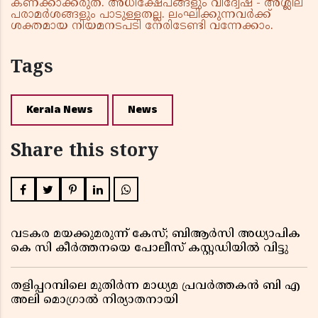
കണക്കാക്കരുത്. അധിക്ഷേപങ്ങളും വിദ്വേഷ - അശ്ലീല
പരാമർശങ്ങളും പാടുള്ളതല്ല. ലംഘിക്കുന്നവർക്ക്
ശക്തമായ നിയമനടപടി നേരിടേണ്ടി വന്നേക്കാം.
Tags
Kerala News
News
Share this story
വടകര മയക്കുമരുന്ന് കേസ്; ബിആർസി അധ്യാപിക
കെ സി കീർത്തനയെ പോലീസ് കസ്റ്റഡിയിൽ വിട്ടു
തളിപ്പറമ്പിലെ മുതിർന്ന മാധ്യമ പ്രവർത്തകൻ ബി എ
അലി മൊഗ്രാൽ നിര്യാതനായി