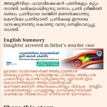
അലൂമിനിയം ഫാബ്രിക്കേഷന്‍ പണികളും മറ്റും
നടത്തി വരികയായിരുന്നു ഒന്നാം പ്രതി ശ്രീജിത്ത്.
രണ്ടാം പ്രതിയായ രഞ്ജിത് മണല്‍ക്കടത്തു
കേസിലെ പ്രതിയാണ്. പ്രതികളെ ഇന്നലെ
വാഴക്കുന്നത്തു കൊണ്ടു വന്നു തെളിവെടുപ്പു
നടത്തി.
English Summery
Daughter arrested in father's murder case
ഇവിടെ വായനക്കാർക്ക് അഭിപ്രായങ്ങൾ
രേഖപ്പെടുത്താം. സ്വതന്ത്രമായ ചിന്തയും അഭിപ്രായ
പ്രകടനവും പ്രോത്സാഹിപ്പിക്കുന്നു. എന്നാൽ ഇവ
കെവാർത്തയുടെ അഭിപ്രായങ്ങളായി
കണക്കാക്കരുത്. അധിക്ഷേപങ്ങളും വിദ്വേഷ - അശ്ലീല
പരാമർശങ്ങളും പാടുള്ളതല്ല. ലംഘിക്കുന്നവർക്ക്
ശക്തമായ നിയമനടപടി നേരിടേണ്ടി വന്നേക്കാം.