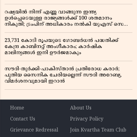
ഡ്രൈവറും കണ്ടക്ടറും മരിച്ചു
റഷ്യയിൽ നിന്ന് എണ്ണ വാങ്ങുന്ന ഇന്ത്യ
ഉൾപ്പെടെയുള്ള രാജ്യങ്ങൾക്ക് 100 ശതമാനം
നികുതി; ട്രംപിന് അധികാരം നൽകി യുഎസ് സെനറ്റ്
ബിൽ പാസാക്കി
23,731 കോടി രൂപയുടെ ഗോബർധൻ പദ്ധതിക്ക്
കേന്ദ്ര കാബിനറ്റ് അംഗീകാരം; കാർഷിക
മാലിന്യങ്ങൾ ഇനി ഊർജമാകും
സൗദി-തുർക്കി-പാകിസ്താൻ പ്രതിരോധ കരാർ;
പുതിയ സൈനിക ചേരിയല്ലെന്ന് സൗദി അറേബ്യ,
വിമർശനവുമായി ഇറാൻ
Home
About Us
Contact Us
Privacy Policy
Grievance Redressal
Join Kvartha Team Club