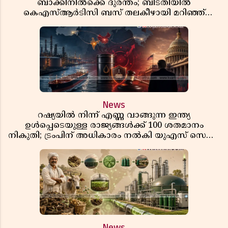
ബാക്കിനിൽക്കെ ദുരന്തം; ബിടതിയിൽ
കെഎസ്ആർടിസി ബസ് തലകീഴായി മറിഞ്ഞ്
ഡ്രൈവറും കണ്ടക്ടറും മരിച്ചു
News
റഷ്യയിൽ നിന്ന് എണ്ണ വാങ്ങുന്ന ഇന്ത്യ
ഉൾപ്പെടെയുള്ള രാജ്യങ്ങൾക്ക് 100 ശതമാനം
നികുതി; ട്രംപിന് അധികാരം നൽകി യുഎസ് സെനറ്റ്
ബിൽ പാസാക്കി
News