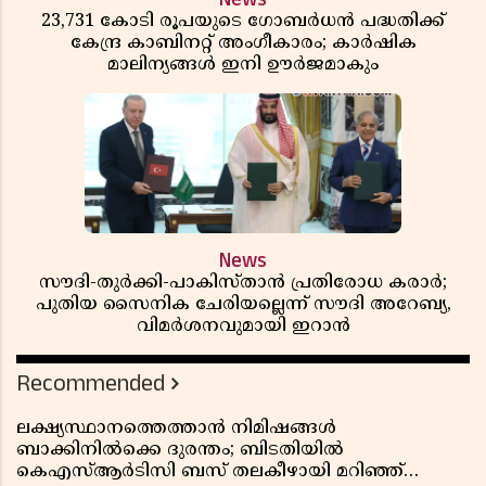
23,731 കോടി രൂപയുടെ ഗോബർധൻ പദ്ധതിക്ക്
കേന്ദ്ര കാബിനറ്റ് അംഗീകാരം; കാർഷിക
മാലിന്യങ്ങൾ ഇനി ഊർജമാകും
News
സൗദി-തുർക്കി-പാകിസ്താൻ പ്രതിരോധ കരാർ;
പുതിയ സൈനിക ചേരിയല്ലെന്ന് സൗദി അറേബ്യ,
വിമർശനവുമായി ഇറാൻ
Recommended
ലക്ഷ്യസ്ഥാനത്തെത്താൻ നിമിഷങ്ങൾ
ബാക്കിനിൽക്കെ ദുരന്തം; ബിടതിയിൽ
കെഎസ്ആർടിസി ബസ് തലകീഴായി മറിഞ്ഞ്