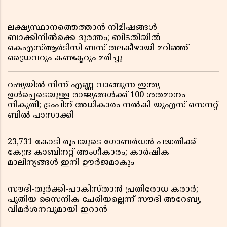
ലക്ഷ്യസ്ഥാനത്തെത്താൻ നിമിഷങ്ങൾ
ബാക്കിനിൽക്കെ ദുരന്തം; ബിടതിയിൽ
കെഎസ്ആർടിസി ബസ് തലകീഴായി മറിഞ്ഞ്
ഡ്രൈവറും കണ്ടക്ടറും മരിച്ചു
റഷ്യയിൽ നിന്ന് എണ്ണ വാങ്ങുന്ന ഇന്ത്യ
ഉൾപ്പെടെയുള്ള രാജ്യങ്ങൾക്ക് 100 ശതമാനം
നികുതി; ട്രംപിന് അധികാരം നൽകി യുഎസ് സെനറ്റ്
ബിൽ പാസാക്കി
23,731 കോടി രൂപയുടെ ഗോബർധൻ പദ്ധതിക്ക്
കേന്ദ്ര കാബിനറ്റ് അംഗീകാരം; കാർഷിക
മാലിന്യങ്ങൾ ഇനി ഊർജമാകും
സൗദി-തുർക്കി-പാകിസ്താൻ പ്രതിരോധ കരാർ;
പുതിയ സൈനിക ചേരിയല്ലെന്ന് സൗദി അറേബ്യ,
വിമർശനവുമായി ഇറാൻ