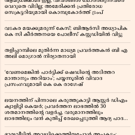
ആയുധക്ഷാമം ഇല്ല, വിവരങ്ങൾ ചോർത്തുന്നവരെ
വെറുതെ വിടില്ല; അമേരിക്കൻ പ്രതിരോധ
സെക്രട്ടറിയുമായി കൊമ്പുകോർത്ത് ട്രംപ്
വടകര മയക്കുമരുന്ന് കേസ്; ബിആർസി അധ്യാപിക
കെ സി കീർത്തനയെ പോലീസ് കസ്റ്റഡിയിൽ വിട്ടു
തളിപ്പറമ്പിലെ മുതിർന്ന മാധ്യമ പ്രവർത്തകൻ ബി എ
അലി മൊഗ്രാൽ നിര്യാതനായി
‘വേണമെങ്കിൽ പാർട്ടിക്ക് ഷെഡിൻ്റെ അടിത്തറ
മാന്താനും അറിയാം’; പയ്യന്നൂരിൽ വിവാദ
പ്രസംഗവുമായി കെ കെ രാഗേഷ്
ലയനത്തിന് പിന്നാലെ കരുത്തുകാട്ടി ആസ്റ്റർ ഡിഎം
ക്വാളിറ്റി കെയർ; പ്രവർത്തന ലാഭത്തിൽ 30
ശതമാനത്തിൻ്റെ വളർച്ച, വരുമാനത്തിലും
ലാഭത്തിലും വൻ കുതിപ്പ് രേഖപ്പെടുത്തി ആദ്യ പാദ
റിപ്പോർട്ട് പുറത്ത്
ഭാര്യവീട്ടിൽ അവധിക്കെത്തിയപ്പോൾ അപകടം;