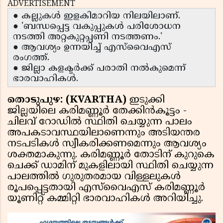
ADVERTISEMENT
● കല്ലുകൾ ഇളകിമാറിയ നിലയിലാണ്.
● 'ബന്ധപ്പെട്ട വകുപ്പുകൾ പരിശോധന
നടത്തി അറ്റകുറ്റപ്പണി നടത്തണം.'
● ആവശ്യം ഉന്നയിച്ച് എസ്‌വൈഎസ്
രംഗത്ത്.
● ജില്ലാ കളക്ടർക്ക് പരാതി നൽകുമെന്ന്
ഭാരവാഹികൾ.
തൊടുപുഴ:
(KVARTHA)
ഇടുക്കി
ജില്ലയിലെ കരിമണ്ണൂർ തേക്കിൻകൂട്ടം -
ചിലവ് റോഡിൽ സ്ഥിതി ചെയ്യുന്ന പാലം
അപകടാവസ്ഥയിലാണെന്നും അടിയന്തര
നടപടികൾ സ്വീകരിക്കണമെന്നും ആവശ്യം
ശക്തമാകുന്നു. കരിമണ്ണൂർ തോടിന് കുറുകെ
ചെക്ക് ഡാമിന് മുകളിലായി സ്ഥിതി ചെയ്യുന്ന
പാലത്തിൽ ഗുരുതരമായ വിള്ളലുകൾ
രൂപപ്പെട്ടതായി എസ്‌വൈഎസ് കരിമണ്ണൂർ
യൂണിറ്റ് കമ്മിറ്റി ഭാരവാഹികൾ അറിയിച്ചു.