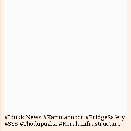
#IdukkiNews #Karimannoor #BridgeSafety
#SYS #Thodupuzha #KeralaInfrastructure