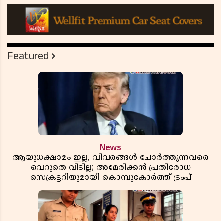
Featured
News
ആയുധക്ഷാമം ഇല്ല, വിവരങ്ങൾ ചോർത്തുന്നവരെ
വെറുതെ വിടില്ല; അമേരിക്കൻ പ്രതിരോധ
സെക്രട്ടറിയുമായി കൊമ്പുകോർത്ത് ട്രംപ്