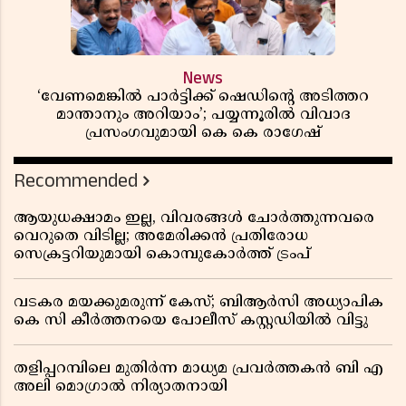
News
‘വേണമെങ്കിൽ പാർട്ടിക്ക് ഷെഡിൻ്റെ അടിത്തറ
മാന്താനും അറിയാം’; പയ്യന്നൂരിൽ വിവാദ
പ്രസംഗവുമായി കെ കെ രാഗേഷ്
Recommended
ആയുധക്ഷാമം ഇല്ല, വിവരങ്ങൾ ചോർത്തുന്നവരെ
വെറുതെ വിടില്ല; അമേരിക്കൻ പ്രതിരോധ
സെക്രട്ടറിയുമായി കൊമ്പുകോർത്ത് ട്രംപ്
വടകര മയക്കുമരുന്ന് കേസ്; ബിആർസി അധ്യാപിക
കെ സി കീർത്തനയെ പോലീസ് കസ്റ്റഡിയിൽ വിട്ടു
തളിപ്പറമ്പിലെ മുതിർന്ന മാധ്യമ പ്രവർത്തകൻ ബി എ
അലി മൊഗ്രാൽ നിര്യാതനായി