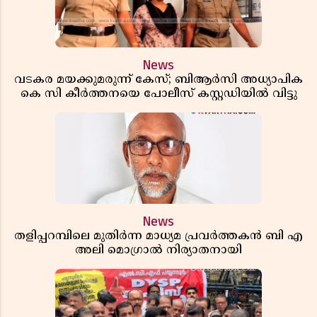
News
വടകര മയക്കുമരുന്ന് കേസ്; ബിആർസി അധ്യാപിക
കെ സി കീർത്തനയെ പോലീസ് കസ്റ്റഡിയിൽ വിട്ടു
News
തളിപ്പറമ്പിലെ മുതിർന്ന മാധ്യമ പ്രവർത്തകൻ ബി എ
അലി മൊഗ്രാൽ നിര്യാതനായി