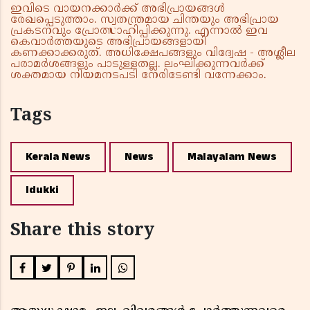
ഇവിടെ വായനക്കാർക്ക് അഭിപ്രായങ്ങൾ
രേഖപ്പെടുത്താം. സ്വതന്ത്രമായ ചിന്തയും അഭിപ്രായ
പ്രകടനവും പ്രോത്സാഹിപ്പിക്കുന്നു. എന്നാൽ ഇവ
കെവാർത്തയുടെ അഭിപ്രായങ്ങളായി
കണക്കാക്കരുത്. അധിക്ഷേപങ്ങളും വിദ്വേഷ - അശ്ലീല
പരാമർശങ്ങളും പാടുള്ളതല്ല. ലംഘിക്കുന്നവർക്ക്
ശക്തമായ നിയമനടപടി നേരിടേണ്ടി വന്നേക്കാം.
Tags
Kerala News
News
Malayalam News
Idukki
Share this story