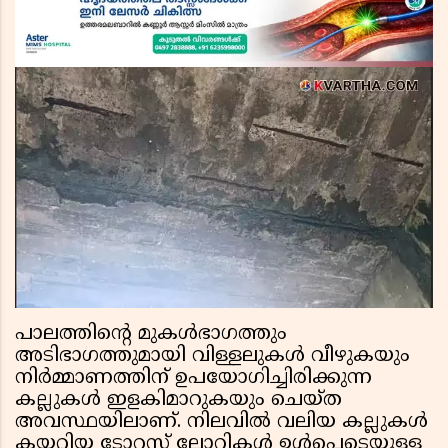
പാലത്തിന്റെ മുകൾഭാഗത്തും
അടിഭാഗത്തുമായി വിള്ളലുകൾ വീഴുകയും
നിർമ്മാണത്തിന് ഉപയോഗിച്ചിരിക്കുന്ന
കല്ലുകൾ ഇളകിമാറുകയും ചെയ്ത
അവസ്ഥയിലാണ്. നിലവിൽ വലിയ കല്ലുകൾ
കയറ്റിയ ടോറസ് ലോറികൾ ഉൾപ്പെടെയുള്ള