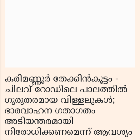
കരിമണ്ണൂർ തേക്കിൻകൂട്ടം -
ചിലവ് റോഡിലെ പാലത്തിൽ
ഗുരുതരമായ വിള്ളലുകൾ;
ഭാരവാഹന ഗതാഗതം
അടിയന്തരമായി
നിരോധിക്കണമെന്ന് ആവശ്യം