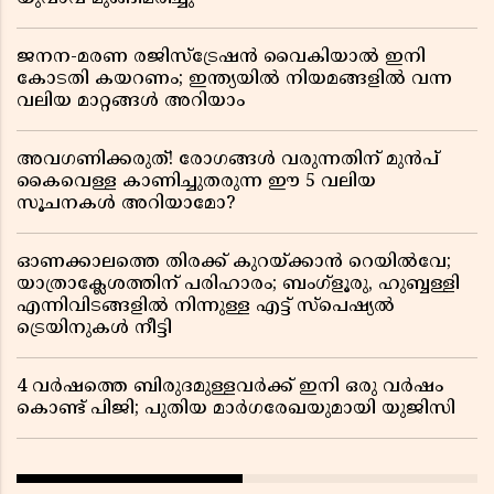
ജനന-മരണ രജിസ്ട്രേഷൻ വൈകിയാൽ ഇനി
കോടതി കയറണം; ഇന്ത്യയിൽ നിയമങ്ങളിൽ വന്ന
വലിയ മാറ്റങ്ങൾ അറിയാം
അവഗണിക്കരുത്! രോഗങ്ങൾ വരുന്നതിന് മുൻപ്
കൈവെള്ള കാണിച്ചുതരുന്ന ഈ 5 വലിയ
സൂചനകൾ അറിയാമോ?
ഓണക്കാലത്തെ തിരക്ക് കുറയ്ക്കാൻ റെയിൽവേ;
യാത്രാക്ലേശത്തിന് പരിഹാരം; ബംഗ്ളൂരു, ഹുബ്ബള്ളി
എന്നിവിടങ്ങളിൽ നിന്നുള്ള എട്ട് സ്പെഷ്യൽ
ട്രെയിനുകൾ നീട്ടി
4 വർഷത്തെ ബിരുദമുള്ളവർക്ക് ഇനി ഒരു വർഷം
കൊണ്ട് പിജി; പുതിയ മാർഗരേഖയുമായി യുജിസി