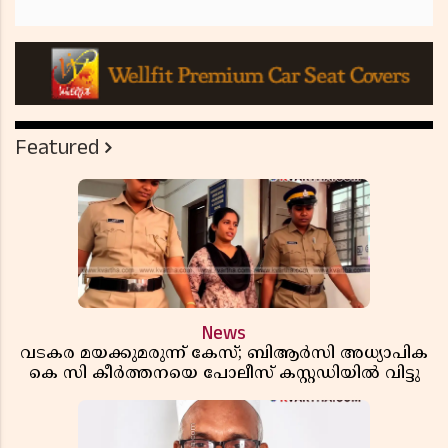
Featured
News
വടകര മയക്കുമരുന്ന് കേസ്; ബിആർസി അധ്യാപിക
കെ സി കീർത്തനയെ പോലീസ് കസ്റ്റഡിയിൽ വിട്ടു