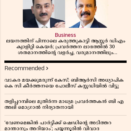
Business
ലയനത്തിന് പിന്നാലെ കരുത്തുകാട്ടി ആസ്റ്റർ ഡിഎം
ക്വാളിറ്റി കെയർ; പ്രവർത്തന ലാഭത്തിൽ 30
ശതമാനത്തിൻ്റെ വളർച്ച, വരുമാനത്തിലും
ലാഭത്തിലും വൻ കുതിപ്പ് രേഖപ്പെടുത്തി ആദ്യ പാദ
റിപ്പോർട്ട് പുറത്ത്
Recommended
വടകര മയക്കുമരുന്ന് കേസ്; ബിആർസി അധ്യാപിക
കെ സി കീർത്തനയെ പോലീസ് കസ്റ്റഡിയിൽ വിട്ടു
തളിപ്പറമ്പിലെ മുതിർന്ന മാധ്യമ പ്രവർത്തകൻ ബി എ
അലി മൊഗ്രാൽ നിര്യാതനായി
‘വേണമെങ്കിൽ പാർട്ടിക്ക് ഷെഡിൻ്റെ അടിത്തറ
മാന്താനും അറിയാം’; പയ്യന്നൂരിൽ വിവാദ