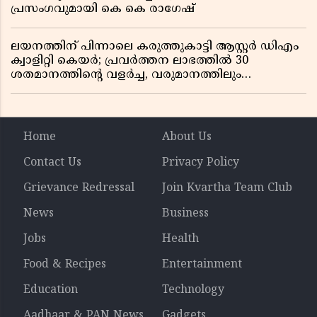
പ്രസംഗവുമായി കെ കെ രാഗേഷ്
ലയനത്തിന് പിന്നാലെ കരുത്തുകാട്ടി ആസ്റ്റർ ഡിഎം
ക്വാളിറ്റി കെയർ; പ്രവർത്തന ലാഭത്തിൽ 30
ശതമാനത്തിൻ്റെ വളർച്ച, വരുമാനത്തിലും
ലാഭത്തിലും വൻ കുതിപ്പ് രേഖപ്പെടുത്തി ആദ്യ പാദ
റിപ്പോർട്ട് പുറത്ത്
Home
About Us
Contact Us
Privacy Policy
Grievance Redressal
Join Kvartha Team Club
News
Business
Jobs
Health
Food & Recipes
Entertainment
Education
Technology
Aadhaar & PAN News
Gadgets