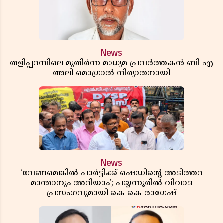
News
തളിപ്പറമ്പിലെ മുതിർന്ന മാധ്യമ പ്രവർത്തകൻ ബി എ
അലി മൊഗ്രാൽ നിര്യാതനായി
News
‘വേണമെങ്കിൽ പാർട്ടിക്ക് ഷെഡിൻ്റെ അടിത്തറ
മാന്താനും അറിയാം’; പയ്യന്നൂരിൽ വിവാദ
പ്രസംഗവുമായി കെ കെ രാഗേഷ്