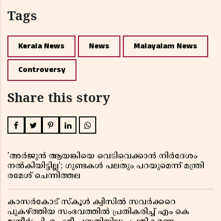
Tags
Kerala News
News
Malayalam News
Controversy
Share this story
'അർജുൻ ആയങ്കിയെ വെടിവെക്കാൻ നിർദേശം
നൽകിയിട്ടില്ല'; ഗുണ്ടകൾ പലതും പറയുമെന്ന് മന്ത്രി
രമേശ് ചെന്നിത്തല
കാസർകോട് സ്കൂൾ ക്വിസിൽ സവർക്കറെ
പുകഴ്ത്തിയ സംഭവത്തിൽ പ്രതികരിച്ച് എം കെ