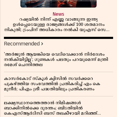
News
റഷ്യയിൽ നിന്ന് എണ്ണ വാങ്ങുന്ന ഇന്ത്യ
ഉൾപ്പെടെയുള്ള രാജ്യങ്ങൾക്ക് 100 ശതമാനം
നികുതി; ട്രംപിന് അധികാരം നൽകി യുഎസ് സെനറ്റ്
ബിൽ പാസാക്കി
Recommended
'അർജുൻ ആയങ്കിയെ വെടിവെക്കാൻ നിർദേശം
നൽകിയിട്ടില്ല'; ഗുണ്ടകൾ പലതും പറയുമെന്ന് മന്ത്രി
രമേശ് ചെന്നിത്തല
കാസർകോട് സ്കൂൾ ക്വിസിൽ സവർക്കറെ
പുകഴ്ത്തിയ സംഭവത്തിൽ പ്രതികരിച്ച് എം കെ
മുനീർ; പിഎം ശ്രീ പദ്ധതിയിലും പ്രതികരണം
ലക്ഷ്യസ്ഥാനത്തെത്താൻ നിമിഷങ്ങൾ
ബാക്കിനിൽക്കെ ദുരന്തം; ബിടതിയിൽ
കെഎസ്ആർടിസി ബസ് തലകീഴായി മറിഞ്ഞ്