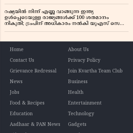
ഡ്രൈവറും കണ്ടക്ടറും മരിച്ചു
റഷ്യയിൽ നിന്ന് എണ്ണ വാങ്ങുന്ന ഇന്ത്യ
ഉൾപ്പെടെയുള്ള രാജ്യങ്ങൾക്ക് 100 ശതമാനം
നികുതി; ട്രംപിന് അധികാരം നൽകി യുഎസ് സെനറ്റ്
ബിൽ പാസാക്കി
Home
About Us
Contact Us
Privacy Policy
Grievance Redressal
Join Kvartha Team Club
News
Business
Jobs
Health
Food & Recipes
Entertainment
Education
Technology
Aadhaar & PAN News
Gadgets