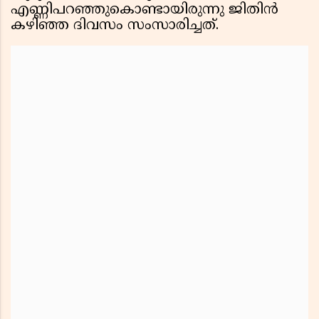
എണ്ണിപറഞ്ഞുകൊണ്ടായിരുന്നു ജിതിന്‍
കഴിഞ്ഞ ദിവസം സംസാരിച്ചത്.