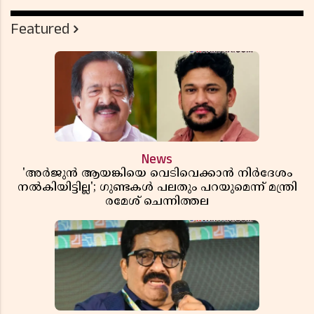
Featured
News
'അർജുൻ ആയങ്കിയെ വെടിവെക്കാൻ നിർദേശം
നൽകിയിട്ടില്ല'; ഗുണ്ടകൾ പലതും പറയുമെന്ന് മന്ത്രി
രമേശ് ചെന്നിത്തല