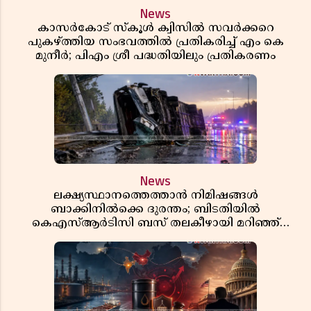
News
കാസർകോട് സ്കൂൾ ക്വിസിൽ സവർക്കറെ
പുകഴ്ത്തിയ സംഭവത്തിൽ പ്രതികരിച്ച് എം കെ
മുനീർ; പിഎം ശ്രീ പദ്ധതിയിലും പ്രതികരണം
News
ലക്ഷ്യസ്ഥാനത്തെത്താൻ നിമിഷങ്ങൾ
ബാക്കിനിൽക്കെ ദുരന്തം; ബിടതിയിൽ
കെഎസ്ആർടിസി ബസ് തലകീഴായി മറിഞ്ഞ്
ഡ്രൈവറും കണ്ടക്ടറും മരിച്ചു