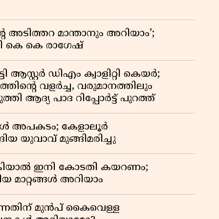
റെ അടിത്തറ മാന്താനും അറിയാം’;
യി കെ കെ രാഗേഷ്
ി ആസ്റ്റർ ഡിഎം ക്വാളിറ്റി കെയർ;
തിൻ്റെ വളർച്ച, വരുമാനത്തിലും
്തി ആദ്യ പാദ റിപ്പോർട്ട് പുറത്ത്
്പോൾ അപകടം; കേളാലൂർ
ിയ യുവാവ് മുങ്ങിമരിച്ചു
കിയാൽ ഇനി കോടതി കയറണം;
ിയ മാറ്റങ്ങൾ അറിയാം
്നതിന് മുൻപ് കൈവെള്ള