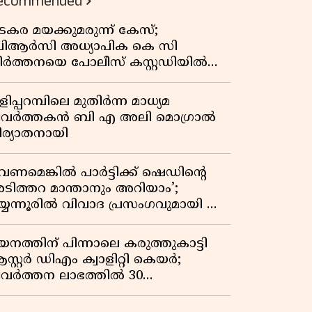
ecommended
കുതിപ്പ് രേഖപ്പെടുത്തി ആദ്യ പാദ
റിപ്പോർട്ട് പുറത്ത്
ടകര മയക്കുമരുന്ന് കേസ്;
ിആർസി അധ്യാപിക കെ സി
ീർത്തനയെ പോലീസ് കസ്റ്റഡിയിൽ
ട്ടു
ിപ്പറമ്പിലെ മുതിർന്ന മാധ്യമ
്രവർത്തകൻ ബി എ അലി മൊഗ്രാൽ
ിര്യാതനായി
വേണമെങ്കിൽ പാർട്ടിക്ക് ഷെഡിൻ്റെ
ടിത്തറ മാന്താനും അറിയാം’;
യ്യന്നൂരിൽ വിവാദ പ്രസംഗവുമായി കെ
െ രാഗേഷ്
യനത്തിന് പിന്നാലെ കരുത്തുകാട്ടി
സ്റ്റർ ഡിഎം ക്വാളിറ്റി കെയർ;
്രവർത്തന ലാഭത്തിൽ 30
തമാനത്തിൻ്റെ വളർച്ച,
രുമാനത്തിലും ലാഭത്തിലും വൻ