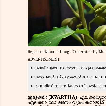
Representational Image Generated by Met
ADVERTISEMENT
● കായ് വളരുന്ന ശരമടക്കം ഇറുത്ത
● കർഷകർക്ക് കൂടുതൽ സുരക്ഷാ 
● പൊലീസ് നടപടികൾ സ്വീകരിക്കണമ
ഇടുക്കി: (KVARTHA)
ഏലക്കയുടെ 
ഏലക്കാ മോഷണം വ്യാപകമായിരിക്