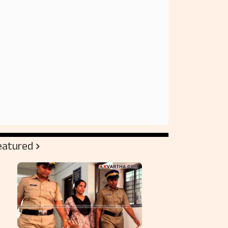
eatured