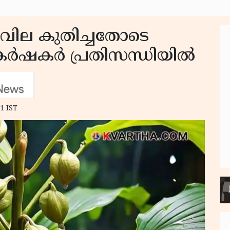
 വില കുതിച്ചതോടെ
കർഷകർ പ്രതിസന്ധിയിൽ
1 IST