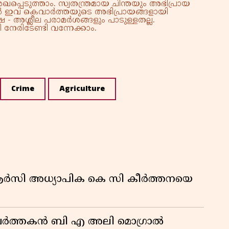
്പെടുത്താം. സ്വതന്ത്രമായ ചിന്തയും അഭിപ്രായ
കു
്നാൽ ഇവ കെവാർത്തയുടെ അഭിപ്രായങ്ങളായി
റി
 - അശ്ലീല പരാമർശങ്ങളും പാടുള്ളതല്ല.
നേരിടേണ്ടി വന്നേക്കാം.
Crime
Agriculture
ിആർസി അധ്യാപിക കെ സി കീർത്തനയെ
മ പ്രവർത്തകൻ ബി എ അലി മൊഗ്രാൽ