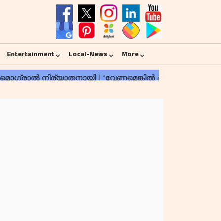
Entertainment
Local-News
More