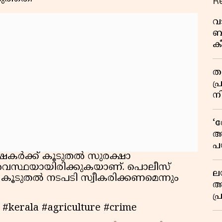
R
വ
ബ
ക
വി
തള
പ
ന
‘
അ
പ
ർക്ക് കൂടുതൽ സുരക്ഷാ
ക
അവസ്ഥയായിരിക്കുകയാണ്. പൊലീസ്
ല
കൂടുതൽ നടപടി സ്വീകരിക്കണമെന്നും
ആ
പ
ശ
#kerala #agriculture #crime
വ