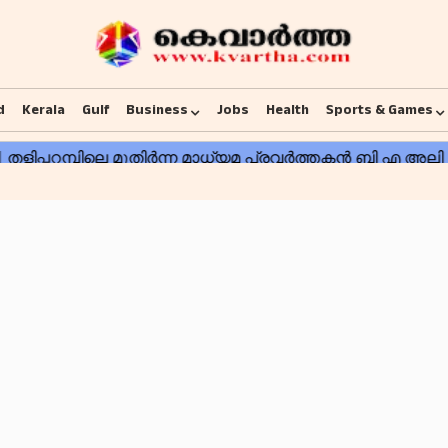
d
Kerala
Gulf
Business
Jobs
Health
Sports & Games