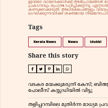
ഇവിടെ വായനക്കാർക്ക് അഭിപ്രായങ്ങൾ രേഖപ
പ്രകടനവും പ്രോത്സാഹിപ്പിക്കുന്നു. എന
കണക്കാക്കരുത്. അധിക്ഷേപങ്ങളും വിദ്വേഷ
ലംഘിക്കുന്നവർക്ക് ശക്തമായ നിയമനടപടി 
Tags
Kerala News
News
Idukki
Share this story
വടകര മയക്കുമരുന്ന് കേസ്; ബ
പോലീസ് കസ്റ്റഡിയിൽ വിട്ടു
തളിപ്പറമ്പിലെ മുതിർന്ന മാധ്യ