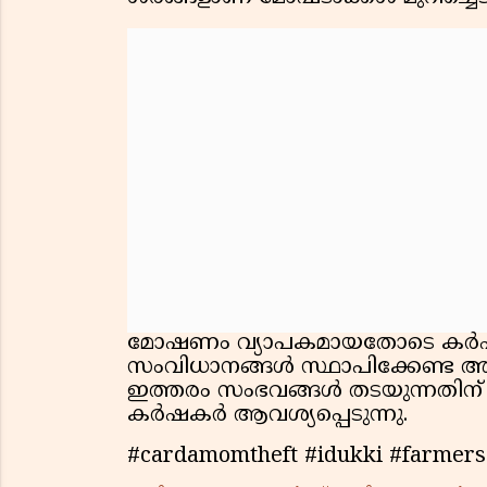
മോഷണം വ്യാപകമായതോടെ കർഷക
സംവിധാനങ്ങൾ സ്ഥാപിക്കേണ്ട 
ഇത്തരം സംഭവങ്ങൾ തടയുന്നതിന് 
കർഷകർ ആവശ്യപ്പെടുന്നു.
#cardamomtheft #idukki #farmers 