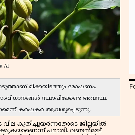
a AI
F
െടുത്താണ് മിക്കയിടത്തും മോഷണം.
സംവിധാനങ്ങൾ സ്ഥാപിക്കേണ്ട അവസ്ഥ.
െന്ന് കർഷകർ ആവശ്യപ്പെടുന്നു.
വില കുതിച്ചുയർന്നതോടെ ജില്ലയിൽ
കുകയാണെന്ന് പരാതി. വണ്ടൻമേട്