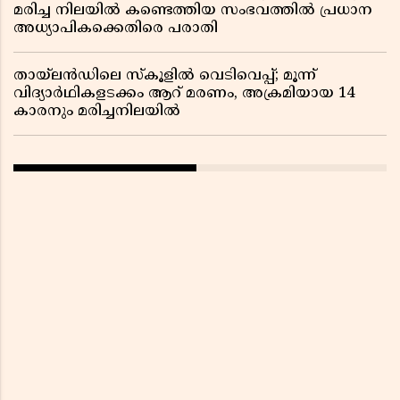
മരിച്ച നിലയിൽ കണ്ടെത്തിയ സംഭവത്തിൽ പ്രധാന
അധ്യാപികക്കെതിരെ പരാതി
തായ്‌ലൻഡിലെ സ്‌കൂളിൽ വെടിവെപ്പ്; മൂന്ന്
വിദ്യാർഥികളടക്കം ആറ് മരണം, അക്രമിയായ 14
കാരനും മരിച്ചനിലയിൽ