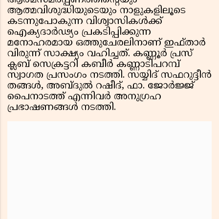
ആത്മസമർപ്പണത്തിന്റെയും
ആത്മവിശുദ്ധിയുടെയും നാളുകളിലൂടെ
കടന്നുപോകുന്ന വിശ്വാസികൾക്ക്
ഐക്യദാർഢ്യം പ്രകടിപ്പിക്കുന്ന
മനോഹരമായ ഒത്തുചേരലിനാണ് ഇഫ്താർ
വിരുന്ന് സാക്ഷ്യം വഹിച്ചത്. കണ്ണൂർ പ്രസ്
ക്ലബ് സെക്രട്ടറി കബീർ കണ്ണാടിപറമ്പ്
സ്വാഗത പ്രസംഗം നടത്തി. സയ്യിദ് സഫറുദ്ദീൻ
തങ്ങൾ, അബ്ദുൽ റഷീദ്, ഫാ. ജോർജ്ജ്
പൈനാടത്ത് എന്നിവർ അനുഗ്രഹ
പ്രഭാഷണങ്ങൾ നടത്തി.