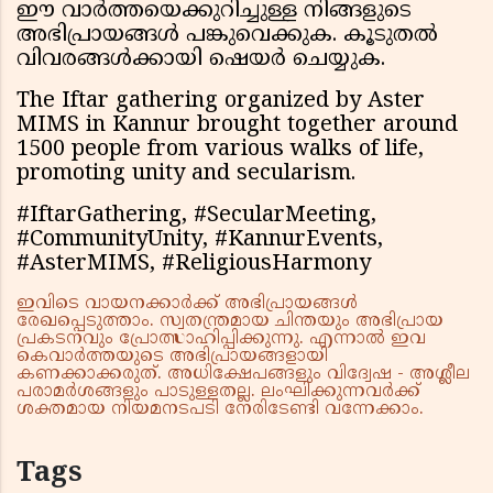
ഈ വാർത്തയെക്കുറിച്ചുള്ള നിങ്ങളുടെ
അഭിപ്രായങ്ങൾ പങ്കുവെക്കുക. കൂടുതൽ
വിവരങ്ങൾക്കായി ഷെയർ ചെയ്യുക.
The Iftar gathering organized by Aster
MIMS in Kannur brought together around
1500 people from various walks of life,
promoting unity and secularism.
#IftarGathering, #SecularMeeting,
#CommunityUnity, #KannurEvents,
#AsterMIMS, #ReligiousHarmony
ഇവിടെ വായനക്കാർക്ക് അഭിപ്രായങ്ങൾ
രേഖപ്പെടുത്താം. സ്വതന്ത്രമായ ചിന്തയും അഭിപ്രായ
പ്രകടനവും പ്രോത്സാഹിപ്പിക്കുന്നു. എന്നാൽ ഇവ
കെവാർത്തയുടെ അഭിപ്രായങ്ങളായി
കണക്കാക്കരുത്. അധിക്ഷേപങ്ങളും വിദ്വേഷ - അശ്ലീല
പരാമർശങ്ങളും പാടുള്ളതല്ല. ലംഘിക്കുന്നവർക്ക്
ശക്തമായ നിയമനടപടി നേരിടേണ്ടി വന്നേക്കാം.
Tags