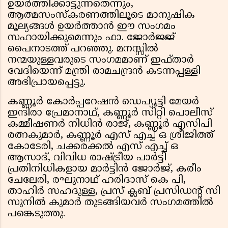
ഉയർത്തിക്കാട്ടുന്നതെന്നും,
ആത്മസംസ്കരണത്തിലൂടെ മാനുഷിക
മൂല്യങ്ങൾ ഉയർത്താൻ ഈ സംഗമം
സഹായിക്കുമെന്നും ഫാ. ജോർജ്ജ്
പൈനാടത്ത് പറഞ്ഞു. മനസ്സിൽ
നന്മയുള്ളവരുടെ സംഗമമാണ് ഇഫ്താർ
വേദിയെന്ന് മന്ത്രി രാമചന്ദ്രൻ കടന്നപ്പള്ളി
അഭിപ്രായപ്പെട്ടു.
കണ്ണൂർ കോർപ്പറേഷൻ ഡെപ്യൂട്ടി മേയർ
ഇന്ദിരാ പ്രേമാനാഥ്, കണ്ണൂർ സിറ്റി പൊലീസ്
കമ്മീഷണർ നിധിൻ രാജ്, കണ്ണൂർ എസിപി
രത്നകുമാർ, കണ്ണൂർ എസ് എച്ച് ഒ ശ്രീജിത്ത്
കോടേരി, ചക്കരക്കൽ എസ് എച്ച് ഒ
ആസാദ്, വിവിധ രാഷ്ട്രീയ പാർട്ടി
പ്രതിനിധികളായ മാർട്ടിൻ ജോർജ്, കരീം
ചേലേരി, രഘുനാഥ് ഹരിദാസ് കെ പി,
താഹിർ സഹദുള്ള, പ്രസ് ക്ലബ് പ്രസിഡന്റ് സി
സുനിൽ കുമാർ തുടങ്ങിയവർ സംഗമത്തിൽ
പങ്കെടുത്തു.