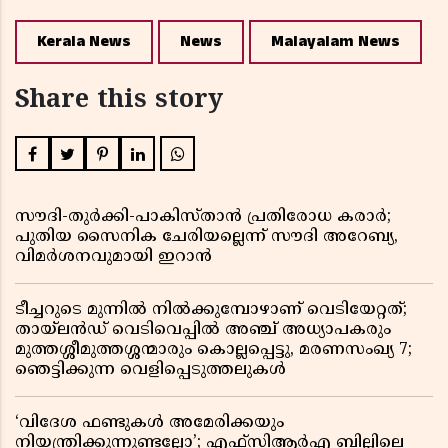
Kerala News
News
Malayalam News
Share this story
സൗദി-തുർക്കി-പാകിസ്താൻ പ്രതിരോധ കരാർ;
പുതിയ സൈനിക ചേരിയല്ലെന്ന് സൗദി അറേബ്യ,
വിമർശനവുമായി ഇറാൻ
ടീച്ചറുടെ മുന്നിൽ നിൽക്കുമ്പോഴാണ് വെടിയേറ്റത്;
തായ്‌ലൻഡ് വെടിവെപ്പിൽ അഞ്ച് അധ്യാപകരും
മുത്തശ്ശീമുത്തശ്ശന്മാരും കൊല്ലപ്പെട്ടു, മരണസംഖ്യ 7;
ഞെട്ടിക്കുന്ന വെളിപ്പെടുത്തലുകൾ
‘വിദേശ ഫണ്ടുകൾ അമേരിക്കയും
നിയന്ത്രിക്കുന്നുണ്ടല്ലോ’; എഫ്സിആർഎ ബില്ലിലെ