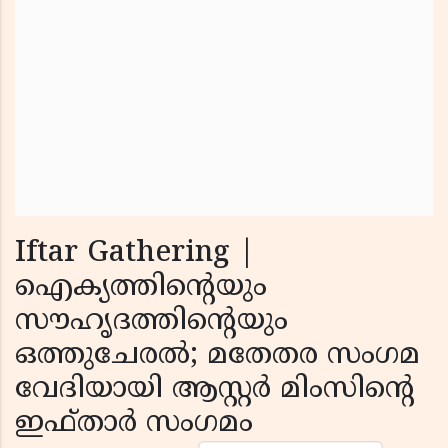
Iftar Gathering |
ഐക്യത്തിന്റെയും
സൗഹൃദത്തിന്റെയും
ഒത്തുചേരൽ; മതേതര സംഗമ
വേദിയായി ആസ്റ്റർ മിംസിന്റെ
ഇഫ്താർ സംഗമം