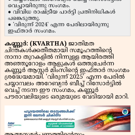
വെച്ചായിരുന്നു സംഗമം.
● വിവിധ രാഷ്ട്രീയ പാർട്ടി പ്രതിനിധികൾ
പങ്കെടുത്തു.
● 'വിരുന്ന് 2024' എന്ന പേരിലായിരുന്നു
ഇഫ്താർ സംഗമം.
കണ്ണൂർ: (KVARTHA)
ജാതിമത
ചിന്തകൾക്കതീതമായി സമൂഹത്തിന്റെ
നാനാ തുറകളിൽ നിന്നുള്ള ആയിരത്തി
അഞ്ഞൂറോളം ആളുകൾ ഒത്തുചേർന്ന
കണ്ണൂർ ആസ്റ്റർ മിംസിന്റെ ഇഫ്താർ സംഗമം
ശ്രദ്ധേയമായി. 'വിരുന്ന് 2025' എന്ന പേരിൽ
പയ്യാമ്പലം അറേബ്യൻ ബീച്ച് റിസോർട്ടിൽ
വെച്ച് നടന്ന ഈ സംഗമം, കണ്ണൂർ
പൗരാവലിയുടെ ഒരുമയുടെ വേദിയായി മാറി.