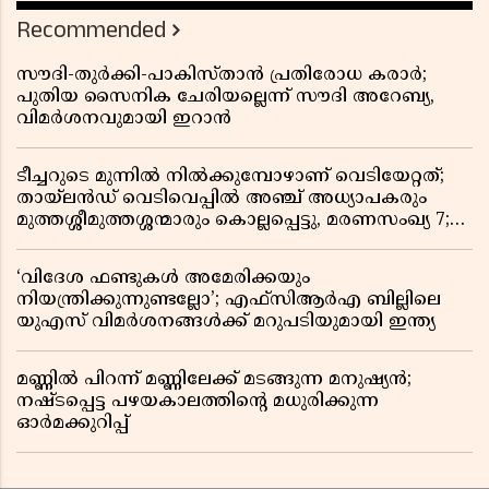
Recommended
സൗദി-തുർക്കി-പാകിസ്താൻ പ്രതിരോധ കരാർ;
പുതിയ സൈനിക ചേരിയല്ലെന്ന് സൗദി അറേബ്യ,
വിമർശനവുമായി ഇറാൻ
ടീച്ചറുടെ മുന്നിൽ നിൽക്കുമ്പോഴാണ് വെടിയേറ്റത്;
തായ്‌ലൻഡ് വെടിവെപ്പിൽ അഞ്ച് അധ്യാപകരും
മുത്തശ്ശീമുത്തശ്ശന്മാരും കൊല്ലപ്പെട്ടു, മരണസംഖ്യ 7;
ഞെട്ടിക്കുന്ന വെളിപ്പെടുത്തലുകൾ
‘വിദേശ ഫണ്ടുകൾ അമേരിക്കയും
നിയന്ത്രിക്കുന്നുണ്ടല്ലോ’; എഫ്സിആർഎ ബില്ലിലെ
യുഎസ് വിമർശനങ്ങൾക്ക് മറുപടിയുമായി ഇന്ത്യ
മണ്ണിൽ പിറന്ന് മണ്ണിലേക്ക് മടങ്ങുന്ന മനുഷ്യൻ;
നഷ്ടപ്പെട്ട പഴയകാലത്തിൻ്റെ മധുരിക്കുന്ന
ഓർമക്കുറിപ്പ്