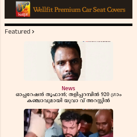
Featured
News
ഓപ്പറേഷൻ തൂഫാൻ; തളിപ്പറമ്പിൽ 920 ഗ്രാം
കഞ്ചാവുമായി യുവാ വ് അറസ്റ്റിൽ