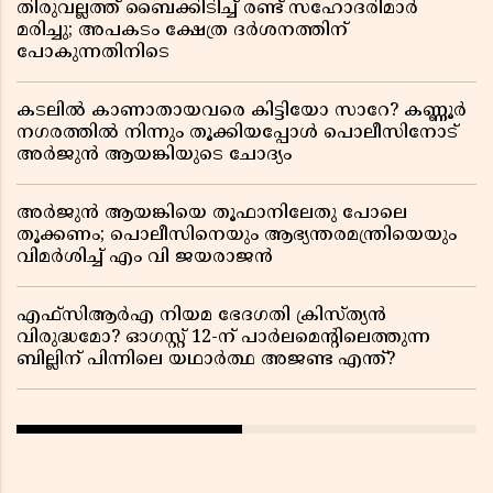
തിരുവല്ലത്ത് ബൈക്കിടിച്ച് രണ്ട് സഹോദരിമാർ
മരിച്ചു; അപകടം ക്ഷേത്ര ദർശനത്തിന്
പോകുന്നതിനിടെ
കടലിൽ കാണാതായവരെ കിട്ടിയോ സാറേ? കണ്ണൂർ
നഗരത്തിൽ നിന്നും തൂക്കിയപ്പോൾ പൊലീസിനോട്
അർജുൻ ആയങ്കിയുടെ ചോദ്യം
അർജുൻ ആയങ്കിയെ തൂഫാനിലേതു പോലെ
തൂക്കണം; പൊലീസിനെയും ആഭ്യന്തരമന്ത്രിയെയും
വിമർശിച്ച് എം വി ജയരാജൻ
എഫ്സിആർഎ നിയമ ഭേദഗതി ക്രിസ്ത്യൻ
വിരുദ്ധമോ? ഓഗസ്റ്റ് 12-ന് പാർലമെന്റിലെത്തുന്ന
ബില്ലിന് പിന്നിലെ യഥാർത്ഥ അജണ്ട എന്ത്?