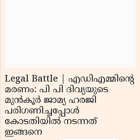
Legal Battle | എഡിഎമ്മിൻ്റെ
മരണം: പി പി ദിവ്യയുടെ
മുൻകൂർ ജാമ്യ ഹരജി
പരിഗണിച്ചപ്പോൾ
കോടതിയിൽ നടന്നത്
ഇങ്ങനെ