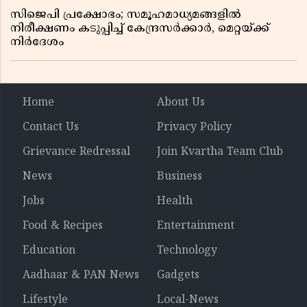
സിജെപി പ്രക്ഷോഭം; സമൂഹമാധ്യമങ്ങളിൽ
നിരീക്ഷണം കടുപ്പിച്ച് കേന്ദ്രസർക്കാർ, മെറ്റയ്ക്ക്
നിർദേശം
Home
About Us
Contact Us
Privacy Policy
Grievance Redressal
Join Kvartha Team Club
News
Business
Jobs
Health
Food & Recipes
Entertainment
Education
Technology
Aadhaar & PAN News
Gadgets
Lifestyle
Local-News