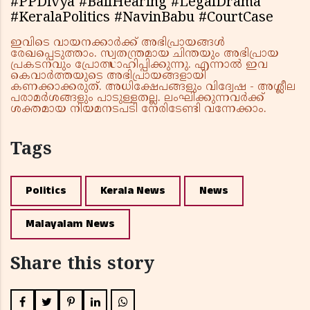
#PPDivya #BailHearing #LegalDrama
#KeralaPolitics #NavinBabu #CourtCase
ഇവിടെ വായനക്കാർക്ക് അഭിപ്രായങ്ങൾ
രേഖപ്പെടുത്താം. സ്വതന്ത്രമായ ചിന്തയും അഭിപ്രായ
പ്രകടനവും പ്രോത്സാഹിപ്പിക്കുന്നു. എന്നാൽ ഇവ
കെവാർത്തയുടെ അഭിപ്രായങ്ങളായി
കണക്കാക്കരുത്. അധിക്ഷേപങ്ങളും വിദ്വേഷ - അശ്ലീല
പരാമർശങ്ങളും പാടുള്ളതല്ല. ലംഘിക്കുന്നവർക്ക്
ശക്തമായ നിയമനടപടി നേരിടേണ്ടി വന്നേക്കാം.
Tags
Politics
Kerala News
News
Malayalam News
Share this story