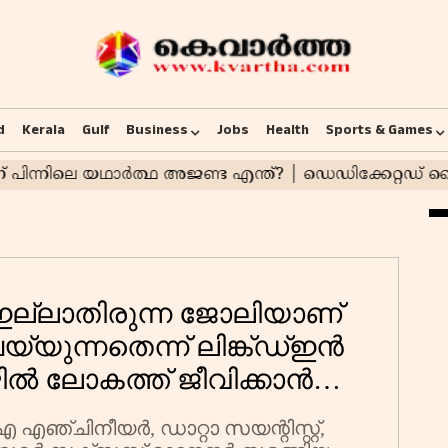
d
Kerala
Gulf
Business
Jobs
Health
Sports & Games
-ൽ ഇല്ലാതിരുന്ന ജോലിയാണ്
്യുന്നതെന്ന് ലിങ്ക്ഡ്ഇൻ
ൊഴിൽ ലോകത്ത് ജീവിക്കാൻ
ാണോ?
എഞ്ചിനീയർ, ഡാറ്റാ സയന്റിസ്റ്റ്,