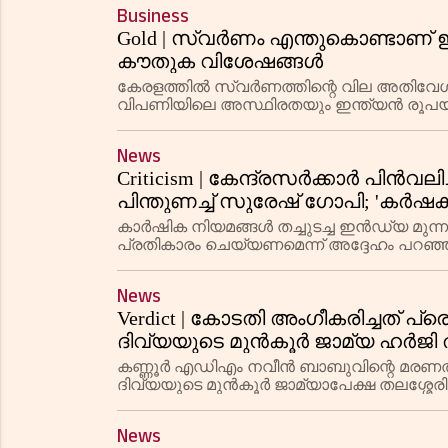
Business
Gold | സ്വർണം എന്തുകൊണ്ടാണ് ഇത
കൗതുക വിശേഷങ്ങൾ
കേരളത്തിൽ സ്വർണത്തിന്റെ വില അതിവേഗം
വിപണിയിലെ അസ്ഥിരതയും ഇന്ത്യൻ രൂപയു
ആകർഷണം വർദ്ധിപ്പിച്ചിട്ടുണ്ട്. വിവാഹ
News
Criticism | കേന്ദ്രസർക്കാർ പിൻവ
പിന്തുണച്ച് സുരേഷ് ഗോപി; 'കർഷകര
ചെയ്യണം'
കാർഷിക നിയമങ്ങൾ തച്ചുടച്ച ഇൻഡ്യ മുന്ന
പ്രതികാരം ചെയ്യണമെന്ന് അദ്ദേഹം പറഞ്
News
Verdict | കോടതി അംഗീകരിച്ചത് പ
ദിവ്യയുടെ മുൻകൂർ ജാമ്യ ഹർജി 
കണ്ണൂർ എഡിഎം നവീൻ ബാബുവിന്റെ മരണത്തിൽ
ദിവ്യയുടെ മുൻകൂർ ജാമ്യാപേക്ഷ തലശ്ശ
നിരത്തിയ വാദങ്ങൾ കോടതി അംഗീകരിച്ചു. 
News