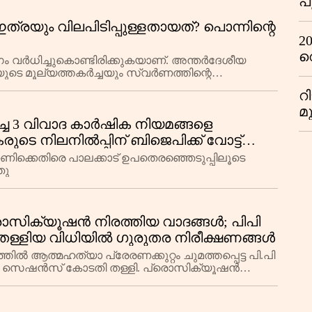
പ
ട
്രയും വിലപിടിപ്പുള്ളതായത്? പൊന്നിന്റെ
റ
2
ഗ
റ
 വർധിച്ചുകൊണ്ടിരിക്കുകയാണ്. അന്തർദേശീയ
ഞ
ടെ മൂല്യത്തകർച്ചയും സ്വർണത്തിന്റെ
 സീസണും ഇതിന് കാരണമായ
പ
റ
മ
ലിച്ച 3 വിവാദ കാർഷിക നിയമങ്ങളെ
പ
ുടെ നിലനിൽപ്പിന് ബിജെപിക്ക് വോട്ട്
ഒ
ണിക്കെതിരെ പാലക്കാട് ഉപതെരഞ്ഞെടുപ്പിലൂടെ
ഞു
്രൊസിക്യൂഷൻ നിരത്തിയ വാദങ്ങൾ; പിപി
തള്ളിയ വിധിയിൽ ഗുരുതര നിരീക്ഷണങ്ങൾ
 ആത്മഹത്യാ പ്രേരണക്കുറ്റം ചുമത്തപ്പെട്ട പി.പി
േരി സെഷൻസ് കോടതി തള്ളി. പ്രൊസിക്യൂഷൻ
ദിവ്യയുടെ