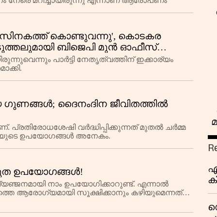
ത്തനം നേരെ മറിച്ചായിരുന്നു എന്നാണ് ആരോപണം
 ഓഫീസിനകത്ത് കൊണ്ടുവന്നു', കൊടകര
ടുത്തലുമായി ബിജെപി മുൻ ഓഫീസ്
ന്നുവെന്നും പാർട്ടി നേതൃത്വത്തിന് ഇക്കാര്യം
ാക്കി.
്യ ഗുണങ്ങൾ; ദൈനംദിന ജീവിതത്തിൽ
മ
്രതിരോധശേഷി വർദ്ധിപ്പിക്കുന്നത് മുതൽ ചർമ്മ
യിലയുടെ ഉപയോഗങ്ങൾ അനേകം.
R
എ
ത്ഭുത ഉപയോഗങ്ങൾ!
ക്
്യഞ്ജനമായി നാം ഉപയോഗിക്കാറുണ്ട്. എന്നാൽ
പ
്തെ ആരോഗ്യമായി സൂക്ഷിക്കാനും കഴിയുമെന്നത്
പ
ു, മു
ഡ