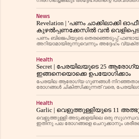
നിരസിച്ചെങ്കിലും അദ്ദേഹത്തിന്റെ പ്രവര്‍
News
Revelation | 'പണം ചാക്കിലാക്കി
കുഴൽപ്പണക്കേസിൽ വൻ വെളിപ്പെ
സെക്രടറി
പണം ബിജെപിയുടെ തെരഞ്ഞെടുപ്പ് ഫണ്ടായിരു
അറിയാമായിരുന്നുവെന്നും അദ്ദേഹം വ്യക്തമ
Health
Secret | പേരയിലയുടെ 25 ആരോഗ
ഇങ്ങനെയൊക്കെ ഉപയോഗിക്കാം
പേരയില ആരോഗ്യ ഗുണങ്ങൾ നിറഞ്ഞതാണ്. പ
രോഗങ്ങൾ ചികിത്സിക്കുന്നത് വരെ, പേര
Health
Garlic | വെളുത്തുള്ളിയുടെ 11 അ
വെളുത്തുള്ളി അടുക്കളയിലെ ഒരു സുഗന്ധവ
ഇതിനു പല രോഗങ്ങളെ ചെറുക്കാനും ശരീരത
പലർക്കും അറിയില്ല. ഉറക്കക്കുറവ്, മുഖക്കുര