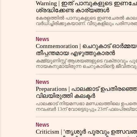
Warning | ഇത് പാമ്പുകളുടെ ഇണചേ
ശ്രദ്ധിക്കേണ്ട കാര്യങ്ങൾ
കേരളത്തിൽ പാമ്പുകളുടെ ഇണചേരൽ കാലമാ
വർധിച്ചിരിക്കുകയാണ്. വീടുകളിലും പരിസരങ
സാധാരണമായിരിക്കുന്നതിനാൽ ജാഗ്രത പാലി
News
Commemoration | ചെറുകാട് ഓർമ്മയ
തീപ്പന്തമായ എഴുത്തുകാരൻ
കമ്മ്യൂണിസ്റ്റ് ആശയങ്ങളുടെ വക്താവും 
നായകനുമായിരുന്ന ചെറുകാടിന്റെ ജീവിത
News
Preparations | പാലക്കാട് ഉപതിരഞ്ഞെ
വിലയിരുത്തി കലക്ടർ
പാലക്കാട് നിയമസഭാ മണ്ഡലത്തിലെ ഉപതെരഞ്
നവംബർ 13ന് വോട്ടെടുപ്പും 23ന് ഫലപ്രഖ്യ
(എൽഡിഎഫ് സ്വതന്ത്രൻ), സി കൃഷ്ണകു
News
Criticism | 'തൃശൂർ പൂരവും ഉത്സവങ