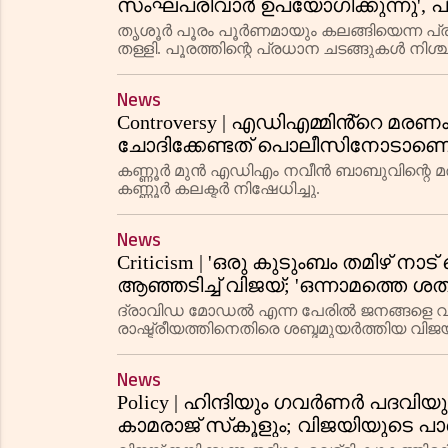
സംഘപരിവാർ ഉപയോഗിക്കുന്നു', പ
കളിക്കുകയാണെന്ന് മുഖ്യമന്ത്രി
തൃശൂർ പൂരം പൂർണമായും കലങ്ങിയെന്ന പ
തള്ളി. പൂരത്തിന്റെ പ്രധാന ചടങ്ങുകൾ നിശ്ച
ബന്ധപ്പെട്ട സുരക്ഷാ നടപടികളാണ് തടസങ്
News
Controversy | എഡിഎമ്മിൻ്റെ മരണം: പോ
ചോദിക്കേണ്ടത് പൊലീസിനോടാണെന്
കണ്ണൂർ മുൻ എഡിഎം നവീൻ ബാബുവിന്റെ മ
കണ്ണൂർ കലക്ടർ നിഷേധിച്ചു.
News
Criticism | 'ഒരു കുടുംബം തമിഴ് നാ
ആഞ്ഞടിച്ച് വിജയ്; 'ഒന്നാമത്തെ ശത്രു 
ദ്രാവിഡ മോഡൽ എന്ന പേരിൽ ജനങ്ങളെ വഞ്ച
രാഷ്ട്രീയത്തിനെതിരെ ശബ്ദമുയർത്തിയ വ
അധിഷ്ഠിതമായി പ്രവർത്തിക്കുമെന്ന് വ്യക്തമ
News
Policy | ഹിന്ദിയും ഗവർണർ പദവിയും
കാമരാജ് സ്‌കൂളും; വിജയിയുടെ പാ