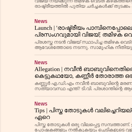
വിജയ് നയിക്കുന്ന തമിഴക വെട്രി കഴകത്ത
രാഷ്ട്രീയത്തിൽ പുതിയ ചർച്ചകൾക്ക് തുടക്കം 
അഭിമാനത്തിനും പ്രാധാന്യം നൽകുന്ന നി
News
Launch | 'രാഷ്ട്രീയം പാമ്പിനെപ്പോ
പ്രസംഗവുമായി വിജയ്; തമിഴക വെ
സമ്മേളനം ആവേശോജ്ജ്വലം
പ്രശസ്ത നടൻ വിജയ് സ്ഥാപിച്ച തമിഴക വെ
ആവേശത്തോടെ നടന്നു. സാമൂഹിക നീതിയും മ
പാർട്ടിയുടെ തത്വങ്ങൾ പ്രഖ്യാപിച്ച വിജയ്,
News
Allegation | നവീൻ ബാബുവിനെത
കെട്ടുകഥയോ, കണ്ണീർ തോരാത്ത 
വേട്ടയാടും?
കണ്ണൂർ എ.ഡി.എം നവീൻ ബാബുവിന്റെ മരണ
സത്യാവസ്ഥ എന്ത്? ടി.വി. പ്രശാന്തിന്
മറ്റ് സാക്ഷികളുടെ മൊഴികളും വിശദമായി.
News
Tips | പിസ്ത തോടുകൾ വലിച്ചെറിയല
ഏറെ
പിസ്ത തോടുകൾ ഒരു വിലപ്പെട്ട സമ്പത്താ
പോഷകങ്ങളും നൽകുകയും ചെടികളുടെ വളർച