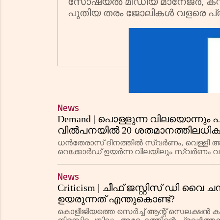
സോഷ്യൽ മീഡിയ മാനേജർ, കസ്റ
പുതിയ തരം ജോലികൾ വളരെ പ്രധ
News
Demand | പൊള്ളുന്ന വിലയൊന്നു
വിൽപനയിൽ 20 ശതമാനത്തിലധിക
ധൻതേരാസ് ദിനത്തിൽ സ്വർണം, വെള്ളി ആഭ
റെക്കോർഡ് ഉയർന്ന വിലയിലും സ്വർണം വാ
News
Criticism | ചീഫ് ജസ്റ്റിസ് ഡി വൈ ച
ഉയരുന്നത് എന്തുകൊണ്ട്?
കൊളീജിയത്തെ സെര്‍ച്ച് ആന്റ് സെലക്ഷന്‍ ക