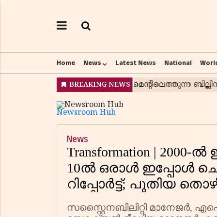
Home
News
Latest News
National
Worl
Newsroom Hub
News
Transformation | 2000
10ൽ ഒരാൾ ഇപ്പോൾ ചെയ
റിപ്പോർട്ട്; പുതിയ ത
എല്ലാവരും തയ്യാറ
സസ്റ്റൈനബിലിറ്റി മാനേജർ, എഐ 