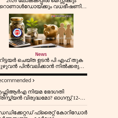
2026 ലോകകപ്പിൽ മെസ്സിക്കും
റൊണാൾഡോയ്ക്കും വധഭീഷണി;
ഞെട്ടിക്കുന്ന പോലീസ് രേഖകൾ
പുറത്ത്
News
റിട്ടയർ ചെയ്ത ഉടൻ പി എഫ് തുക
ുഴുവൻ പിൻവലിക്കാൻ നിൽക്കരുത്;
പണം കൂടുതൽ നേടാൻ ഇ പി എഫ്
ഒയുടെ നിയമം അറിയാം
ecommended
ഫ്സിആർഎ നിയമ ഭേദഗതി
രിസ്ത്യൻ വിരുദ്ധമോ? ഓഗസ്റ്റ് 12-ന്
ാർലമെന്റിലെത്തുന്ന ബില്ലിന്
ിന്നിലെ യഥാർത്ഥ അജണ്ട എന്ത്?
െഡിക്കേറ്റഡ് ഫ്രൈറ്റ് കോറിഡോർ