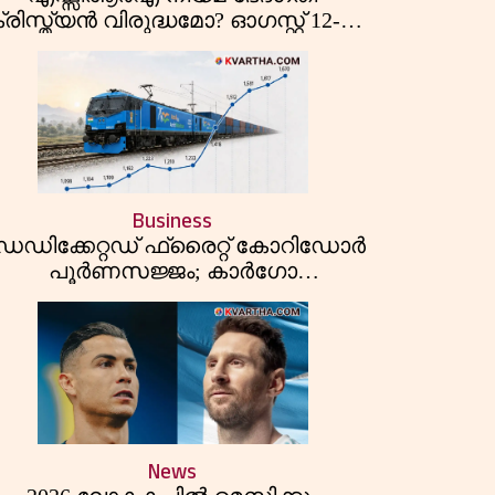
്രിസ്ത്യൻ വിരുദ്ധമോ? ഓഗസ്റ്റ് 12-ന്
പാർലമെന്റിലെത്തുന്ന ബില്ലിന്
പിന്നിലെ യഥാർത്ഥ അജണ്ട എന്ത്?
Business
െഡിക്കേറ്റഡ് ഫ്രൈറ്റ് കോറിഡോർ
പൂർണസജ്ജം; കാർഗോ
ടെർമിനലുകളിലൂടെ ഇന്ത്യൻ
റെയിൽവേയുടെ ചരക്ക്
ഗതാഗതത്തിൽ വൻ കുതിപ്പ്
News