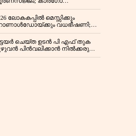
ൂർണസജ്ജം; കാർഗോ
െർമിനലുകളിലൂടെ ഇന്ത്യൻ
െയിൽവേയുടെ ചരക്ക്
026 ലോകകപ്പിൽ മെസ്സിക്കും
താഗതത്തിൽ വൻ കുതിപ്പ്
ൊണാൾഡോയ്ക്കും വധഭീഷണി;
െട്ടിക്കുന്ന പോലീസ് രേഖകൾ
ുറത്ത്
ിട്ടയർ ചെയ്ത ഉടൻ പി എഫ് തുക
ുഴുവൻ പിൻവലിക്കാൻ നിൽക്കരുത്;
ണം കൂടുതൽ നേടാൻ ഇ പി എഫ്
യുടെ നിയമം അറിയാം