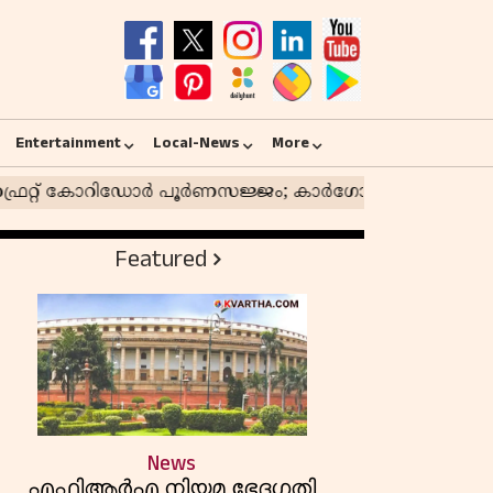
Entertainment
Local-News
More
Featured
News
എഫ്സിആർഎ നിയമ ഭേദഗതി