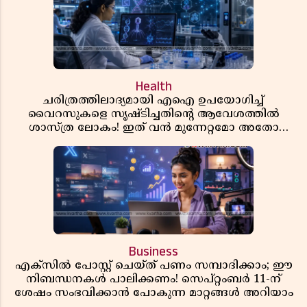
Health
ചരിത്രത്തിലാദ്യമായി എഐ ഉപയോഗിച്ച്
വൈറസുകളെ സൃഷ്ടിച്ചതിന്റെ ആവേശത്തിൽ
ശാസ്ത്ര ലോകം! ഇത് വൻ മുന്നേറ്റമോ അതോ
വലിയ ഭീഷണിയോ?
Business
എക്സിൽ പോസ്റ്റ് ചെയ്ത് പണം സമ്പാദിക്കാം; ഈ
നിബന്ധനകൾ പാലിക്കണം! സെപ്റ്റംബർ 11-ന്
ശേഷം സംഭവിക്കാൻ പോകുന്ന മാറ്റങ്ങൾ അറിയാം