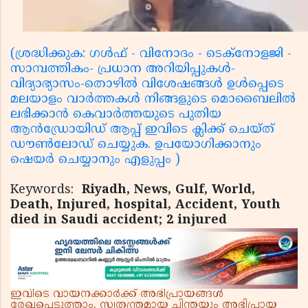
(ശ്രദ്ധിക്കുക: ഗൾഫ് - വിനോദം - ടെക്നോളജി -
സാമ്പത്തികം- പ്രധാന അറിയിപ്പുകൾ-
വിദ്യാഭ്യാസം-തൊഴിൽ വിശേഷങ്ങൾ ഉൾപ്പെടെ
മലയാളം വാർത്തകൾ നിങ്ങളുടെ മൊബൈലിൽ
ലഭിക്കാൻ കെവാർത്തയുടെ പുതിയ
ആൻഡ്രോയിഡ് ആപ്പ് ഇവിടെ ക്ലിക്ക് ചെയ്ത്
ഡൗൺലോഡ് ചെയ്യുക. ഉപയോഗിക്കാനും
ഷെയർ ചെയ്യാനും എളുപ്പം )
Keywords:
Riyadh, News, Gulf, World,
Death, Injured, hospital, Accident, Youth
died in Saudi accident; 2 injured
ഇവിടെ വായനക്കാർക്ക് അഭിപ്രായങ്ങൾ
രേഖപ്പെടുത്താം. സ്വതന്ത്രമായ ചിന്തയും അഭിപ്രായ