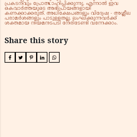
പ്രകടനവും പ്രോത്സാഹിപ്പിക്കുന്നു. എന്നാൽ ഇവ
കെവാർത്തയുടെ അഭിപ്രായങ്ങളായി
കണക്കാക്കരുത്. അധിക്ഷേപങ്ങളും വിദ്വേഷ - അശ്ലീല
പരാമർശങ്ങളും പാടുള്ളതല്ല. ലംഘിക്കുന്നവർക്ക്
ശക്തമായ നിയമനടപടി നേരിടേണ്ടി വന്നേക്കാം.
Share this story