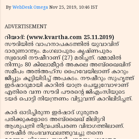
By
WebDesk Omega
Nov 25, 2019, 10:46 IST
ADVERTISEMENT
റിയാദ്: (www.kvartha.com 25.11.2019)
സൗദിയില്‍ വാഹനാപകടത്തില്‍ യുവാവിന്
ദാരുണാന്ത്യം. മംഗലാപുരം കൃഷ്ണപുരം
സ്വദേശി നൗഷീറാണ് (27) മരിച്ചത്. ദമ്മാമില്‍
നിന്നും 80 കിലോമീറ്റര്‍ അകലെ അബ്ഖൈഖിന്
സമീപം അല്‍അഹ്‌സ ഹൈവേയിലാണ് കാറും
ജീപ്പും കൂട്ടിയിടിച്ച് അപകടം. നൗഷീറും സുഹൃത്ത്
ഇര്‍ഷാദുമായി കാറില്‍ യാത്ര ചെയ്യുമ്പോഴാണ്
എതിരെ വന്ന സൗദി പൗരന്റെ ജിഎംസിയുടെ
ടയര്‍ പൊട്ടി നിയന്ത്രണം വിട്ടുവന്ന് കാറിലിടിച്ചത്.
കാര്‍ ഓടിച്ചിരുന്ന ഇര്‍ഷാദ് ഗുരുതര
പരിക്കുകളോടെ അബ്ഖൈഖ് മിലിട്ടറി
ആശുപത്രി തീവ്രപരിചരണ വിഭാഗത്തിലാണ്.
നൗഷീര്‍ സംഭവസ്ഥലത്തുവച്ചു തന്നെ