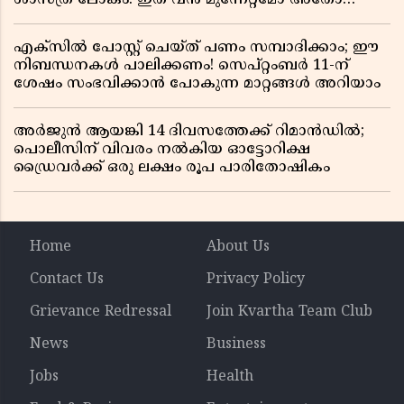
വലിയ ഭീഷണിയോ?
എക്സിൽ പോസ്റ്റ് ചെയ്ത് പണം സമ്പാദിക്കാം; ഈ
നിബന്ധനകൾ പാലിക്കണം! സെപ്റ്റംബർ 11-ന്
ശേഷം സംഭവിക്കാൻ പോകുന്ന മാറ്റങ്ങൾ അറിയാം
അർജുൻ ആയങ്കി 14 ദിവസത്തേക്ക് റിമാൻഡിൽ;
പൊലീസിന് വിവരം നൽകിയ ഓട്ടോറിക്ഷ
ഡ്രൈവർക്ക് ഒരു ലക്ഷം രൂപ പാരിതോഷികം
Home
About Us
Contact Us
Privacy Policy
Grievance Redressal
Join Kvartha Team Club
News
Business
Jobs
Health