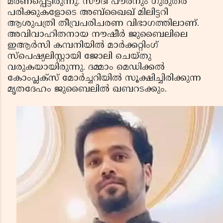
മരണപ്പെട്ടിരുന്നു. സൗദി പൗരനും ഗുരുതര
പരിക്കുകളോടെ അബ്ഖൈഖ് മിലിട്ടറി
ആശുപത്രി തീവ്രപരിചരണ വിഭാഗത്തിലാണ്.
അവിവാഹിതനായ നൗഷീര്‍ ജുബൈലിലെ
ഇആര്‍സി കമ്പനിയില്‍ മാര്‍ക്കറ്റിംഗ്
സ്പെഷ്യലിസ്റ്റായി ജോലി ചെയ്തു
വരുകയായിരുന്നു. ദമ്മാം മെഡിക്കല്‍
കോംപ്ലക്സ് മോര്‍ച്ചറിയില്‍ സൂക്ഷിച്ചിരിക്കുന്ന
മൃതദേഹം ജുബൈലില്‍ ഖബറടക്കും.