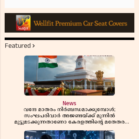
Featured
News
വന്ദേ മാതരം നിർബന്ധമാക്കുമ്പോൾ;
സംഘപരിവാർ അജണ്ടയ്ക്ക് മുന്നിൽ
മുട്ടുമടക്കുന്നതാണോ കേരളത്തിന്റെ മതേതര
പാരമ്പര്യം?