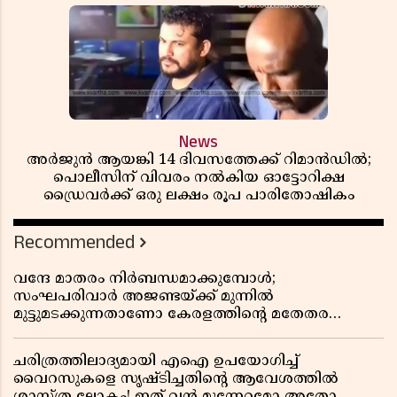
News
അർജുൻ ആയങ്കി 14 ദിവസത്തേക്ക് റിമാൻഡിൽ;
പൊലീസിന് വിവരം നൽകിയ ഓട്ടോറിക്ഷ
ഡ്രൈവർക്ക് ഒരു ലക്ഷം രൂപ പാരിതോഷികം
Recommended
വന്ദേ മാതരം നിർബന്ധമാക്കുമ്പോൾ;
സംഘപരിവാർ അജണ്ടയ്ക്ക് മുന്നിൽ
മുട്ടുമടക്കുന്നതാണോ കേരളത്തിന്റെ മതേതര
പാരമ്പര്യം?
ചരിത്രത്തിലാദ്യമായി എഐ ഉപയോഗിച്ച്
വൈറസുകളെ സൃഷ്ടിച്ചതിന്റെ ആവേശത്തിൽ
ശാസ്ത്ര ലോകം! ഇത് വൻ മുന്നേറ്റമോ അതോ