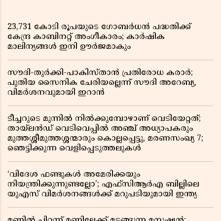
23,731 കോടി രൂപയുടെ ഗോബർധൻ പദ്ധതിക്ക്
കേന്ദ്ര കാബിനറ്റ് അംഗീകാരം; കാർഷിക
മാലിന്യങ്ങൾ ഇനി ഊർജമാകും
സൗദി-തുർക്കി-പാകിസ്താൻ പ്രതിരോധ കരാർ;
പുതിയ സൈനിക ചേരിയല്ലെന്ന് സൗദി അറേബ്യ,
വിമർശനവുമായി ഇറാൻ
ടീച്ചറുടെ മുന്നിൽ നിൽക്കുമ്പോഴാണ് വെടിയേറ്റത്;
തായ്‌ലൻഡ് വെടിവെപ്പിൽ അഞ്ച് അധ്യാപകരും
മുത്തശ്ശീമുത്തശ്ശന്മാരും കൊല്ലപ്പെട്ടു, മരണസംഖ്യ 7;
ഞെട്ടിക്കുന്ന വെളിപ്പെടുത്തലുകൾ
‘വിദേശ ഫണ്ടുകൾ അമേരിക്കയും
നിയന്ത്രിക്കുന്നുണ്ടല്ലോ’; എഫ്സിആർഎ ബില്ലിലെ
യുഎസ് വിമർശനങ്ങൾക്ക് മറുപടിയുമായി ഇന്ത്യ
മണ്ണിൽ പിറന്ന് മണ്ണിലേക്ക് മടങ്ങുന്ന മനുഷ്യൻ;