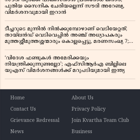
പുതിയ സൈനിക ചേരിയല്ലെന്ന് സൗദി അറേബ്യ,
വിമർശനവുമായി ഇറാൻ
ടീച്ചറുടെ മുന്നിൽ നിൽക്കുമ്പോഴാണ് വെടിയേറ്റത്;
തായ്‌ലൻഡ് വെടിവെപ്പിൽ അഞ്ച് അധ്യാപകരും
മുത്തശ്ശീമുത്തശ്ശന്മാരും കൊല്ലപ്പെട്ടു, മരണസംഖ്യ 7;
ഞെട്ടിക്കുന്ന വെളിപ്പെടുത്തലുകൾ
‘വിദേശ ഫണ്ടുകൾ അമേരിക്കയും
നിയന്ത്രിക്കുന്നുണ്ടല്ലോ’; എഫ്സിആർഎ ബില്ലിലെ
യുഎസ് വിമർശനങ്ങൾക്ക് മറുപടിയുമായി ഇന്ത്യ
Home
About Us
Contact Us
Privacy Policy
Grievance Redressal
Join Kvartha Team Club
News
Business