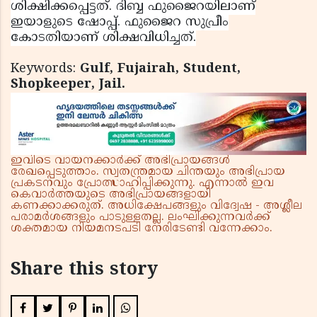
ശിക്ഷിക്കപ്പെട്ടത്. ദിബ്ബ ഫുജൈറയിലാണ്
ഇയാളുടെ ഷോപ്പ്. ഫുജൈറ സുപ്രീം
കോടതിയാണ് ശിക്ഷവിധിച്ചത്.
Keywords:
Gulf, Fujairah, Student,
Shopkeeper, Jail.
ഇവിടെ വായനക്കാർക്ക് അഭിപ്രായങ്ങൾ
രേഖപ്പെടുത്താം. സ്വതന്ത്രമായ ചിന്തയും അഭിപ്രായ
പ്രകടനവും പ്രോത്സാഹിപ്പിക്കുന്നു. എന്നാൽ ഇവ
കെവാർത്തയുടെ അഭിപ്രായങ്ങളായി
കണക്കാക്കരുത്. അധിക്ഷേപങ്ങളും വിദ്വേഷ - അശ്ലീല
പരാമർശങ്ങളും പാടുള്ളതല്ല. ലംഘിക്കുന്നവർക്ക്
ശക്തമായ നിയമനടപടി നേരിടേണ്ടി വന്നേക്കാം.
Share this story