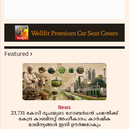
Featured
News
23,731 കോടി രൂപയുടെ ഗോബർധൻ പദ്ധതിക്ക്
കേന്ദ്ര കാബിനറ്റ് അംഗീകാരം; കാർഷിക
മാലിന്യങ്ങൾ ഇനി ഊർജമാകും