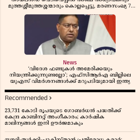
മുത്തശ്ശീമുത്തശ്ശന്മാരും കൊല്ലപ്പെട്ടു, മരണസംഖ്യ 7;
ഞെട്ടിക്കുന്ന വെളിപ്പെടുത്തലുകൾ
News
‘വിദേശ ഫണ്ടുകൾ അമേരിക്കയും
നിയന്ത്രിക്കുന്നുണ്ടല്ലോ’; എഫ്സിആർഎ ബില്ലിലെ
യുഎസ് വിമർശനങ്ങൾക്ക് മറുപടിയുമായി ഇന്ത്യ
Recommended
23,731 കോടി രൂപയുടെ ഗോബർധൻ പദ്ധതിക്ക്
കേന്ദ്ര കാബിനറ്റ് അംഗീകാരം; കാർഷിക
മാലിന്യങ്ങൾ ഇനി ഊർജമാകും
സൗദി-തുർക്കി-പാകിസ്താൻ പ്രതിരോധ കരാർ;