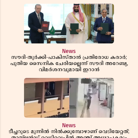
News
സൗദി-തുർക്കി-പാകിസ്താൻ പ്രതിരോധ കരാർ;
പുതിയ സൈനിക ചേരിയല്ലെന്ന് സൗദി അറേബ്യ,
വിമർശനവുമായി ഇറാൻ
News
ടീച്ചറുടെ മുന്നിൽ നിൽക്കുമ്പോഴാണ് വെടിയേറ്റത്;
തായ്‌ലൻഡ് വെടിവെപ്പിൽ അഞ്ച് അധ്യാപകരും