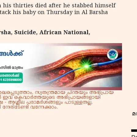
his thirties died after he stabbed himself
attack his baby on Thursday in Al Barsha
sha, Suicide, African National,
വ
്പെടുത്താം. സ്വതന്ത്രമായ ചിന്തയും അഭിപ്രായ
്നാൽ ഇവ കെവാർത്തയുടെ അഭിപ്രായങ്ങളായി
 - അശ്ലീല പരാമർശങ്ങളും പാടുള്ളതല്ല.
നേരിടേണ്ടി വന്നേക്കാം.
മ