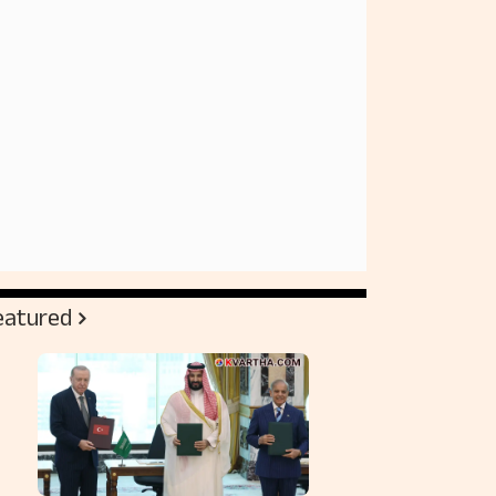
eatured