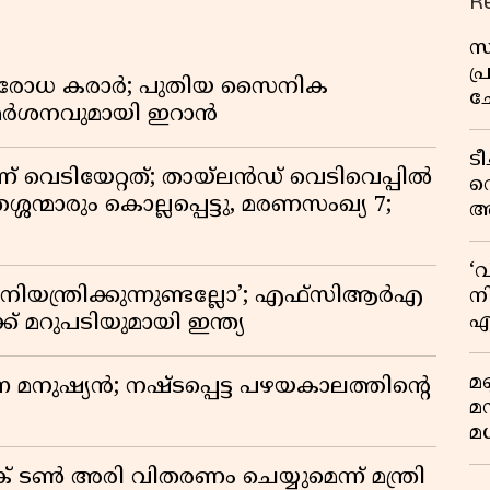
R
സ
പ
രതിരോധ കരാർ; പുതിയ സൈനിക
ച
വിമർശനവുമായി ഇറാൻ
വ
ട
ണ് വെടിയേറ്റത്; തായ്‌ലൻഡ് വെടിവെപ്പിൽ
വ
്ശന്മാരും കൊല്ലപ്പെട്ടു, മരണസംഖ്യ 7;
അ
മു
മ
‘
വ
ിയന്ത്രിക്കുന്നുണ്ടല്ലോ’; എഫ്സിആർഎ
നി
എ
 മറുപടിയുമായി ഇന്ത്യ
വ
മണ
ുന്ന മനുഷ്യൻ; നഷ്ടപ്പെട്ട പഴയകാലത്തിൻ്റെ
മ
മധ
് ടൺ അരി വിതരണം ചെയ്യുമെന്ന് മന്ത്രി