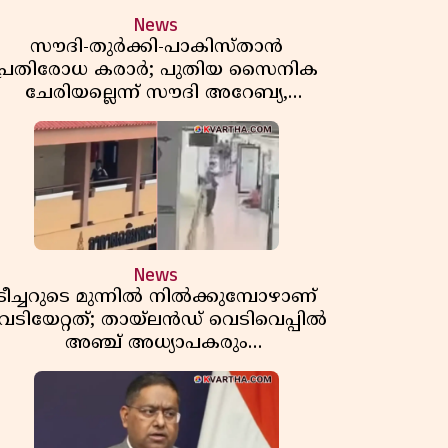
News
സൗദി-തുർക്കി-പാകിസ്താൻ
പ്രതിരോധ കരാർ; പുതിയ സൈനിക
ചേരിയല്ലെന്ന് സൗദി അറേബ്യ,
വിമർശനവുമായി ഇറാൻ
News
ടീച്ചറുടെ മുന്നിൽ നിൽക്കുമ്പോഴാണ്
െടിയേറ്റത്; തായ്‌ലൻഡ് വെടിവെപ്പിൽ
അഞ്ച് അധ്യാപകരും
മുത്തശ്ശീമുത്തശ്ശന്മാരും കൊല്ലപ്പെട്ടു,
മരണസംഖ്യ 7; ഞെട്ടിക്കുന്ന
വെളിപ്പെടുത്തലുകൾ