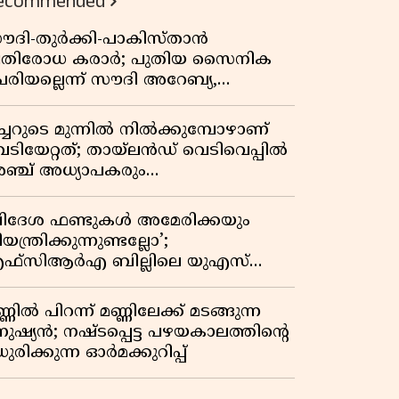
ecommended
ൗദി-തുർക്കി-പാകിസ്താൻ
്രതിരോധ കരാർ; പുതിയ സൈനിക
േരിയല്ലെന്ന് സൗദി അറേബ്യ,
ിമർശനവുമായി ഇറാൻ
ീച്ചറുടെ മുന്നിൽ നിൽക്കുമ്പോഴാണ്
െടിയേറ്റത്; തായ്‌ലൻഡ് വെടിവെപ്പിൽ
ഞ്ച് അധ്യാപകരും
ത്തശ്ശീമുത്തശ്ശന്മാരും കൊല്ലപ്പെട്ടു,
രണസംഖ്യ 7; ഞെട്ടിക്കുന്ന
വിദേശ ഫണ്ടുകൾ അമേരിക്കയും
െളിപ്പെടുത്തലുകൾ
യന്ത്രിക്കുന്നുണ്ടല്ലോ’;
ഫ്സിആർഎ ബില്ലിലെ യുഎസ്
ിമർശനങ്ങൾക്ക് മറുപടിയുമായി ഇന്ത്യ
്ണിൽ പിറന്ന് മണ്ണിലേക്ക് മടങ്ങുന്ന
നുഷ്യൻ; നഷ്ടപ്പെട്ട പഴയകാലത്തിൻ്റെ
ുരിക്കുന്ന ഓർമക്കുറിപ്പ്