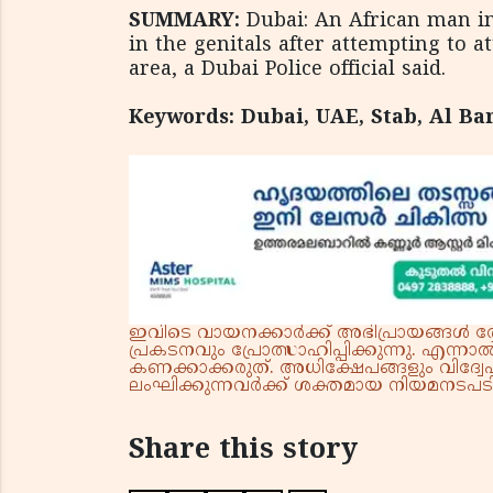
SUMMARY:
Dubai: An African man in 
in the genitals after attempting to 
area, a Dubai Police official said.
Keywords: Dubai, UAE, Stab, Al Bar
ഇവിടെ വായനക്കാർക്ക് അഭിപ്രായങ്ങൾ രേഖപ
പ്രകടനവും പ്രോത്സാഹിപ്പിക്കുന്നു. എന
കണക്കാക്കരുത്. അധിക്ഷേപങ്ങളും വിദ്വേഷ
ലംഘിക്കുന്നവർക്ക് ശക്തമായ നിയമനടപടി 
Share this story