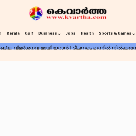
d
Kerala
Gulf
Business
Jobs
Health
Sports & Games