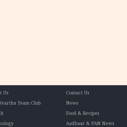
t Us
Contact Us
 Kvartha Team Club
News
th
Food & Recipes
nology
Aadhaar & PAN News