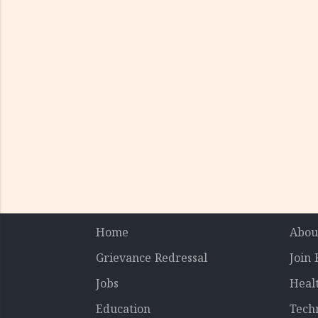
Home
Abou
Grievance Redressal
Join
Jobs
Heal
Education
Tech