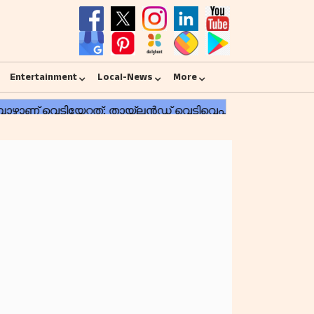
Entertainment
Local-News
More