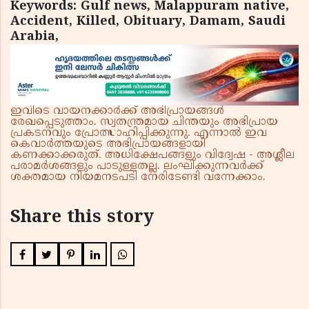
Keywords: Gulf news, Malappuram native,
Accident, Killed, Obituary, Damam, Saudi
Arabia,
ഇവിടെ വായനക്കാർക്ക് അഭിപ്രായങ്ങൾ
രേഖപ്പെടുത്താം. സ്വതന്ത്രമായ ചിന്തയും അഭിപ്രായ
പ്രകടനവും പ്രോത്സാഹിപ്പിക്കുന്നു. എന്നാൽ ഇവ
കെവാർത്തയുടെ അഭിപ്രായങ്ങളായി
കണക്കാക്കരുത്. അധിക്ഷേപങ്ങളും വിദ്വേഷ - അശ്ലീല
പരാമർശങ്ങളും പാടുള്ളതല്ല. ലംഘിക്കുന്നവർക്ക്
ശക്തമായ നിയമനടപടി നേരിടേണ്ടി വന്നേക്കാം.
Share this story