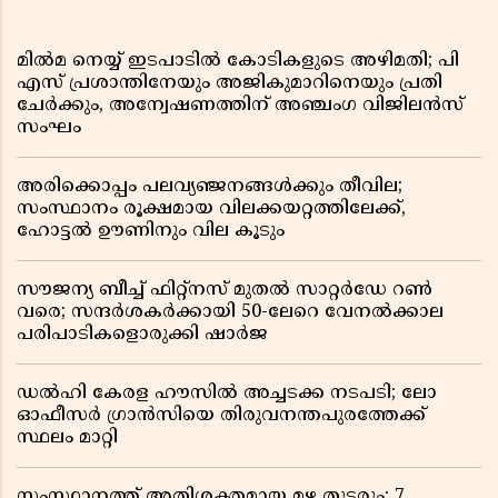
മിൽമ നെയ്യ് ഇടപാടിൽ കോടികളുടെ അഴിമതി; പി
എസ് പ്രശാന്തിനേയും അജികുമാറിനെയും പ്രതി
ചേർക്കും, അന്വേഷണത്തിന് അഞ്ചംഗ വിജിലൻസ്
സംഘം
അരിക്കൊപ്പം പലവ്യഞ്ജനങ്ങൾക്കും തീവില;
സംസ്ഥാനം രൂക്ഷമായ വിലക്കയറ്റത്തിലേക്ക്,
ഹോട്ടൽ ഊണിനും വില കൂടും
സൗജന്യ ബീച്ച് ഫിറ്റ്നസ് മുതൽ സാറ്റർഡേ റൺ
വരെ; സന്ദർശകർക്കായി 50-ലേറെ വേനൽക്കാല
പരിപാടികളൊരുക്കി ഷാർജ
ഡൽഹി കേരള ഹൗസിൽ അച്ചടക്ക നടപടി; ലോ
ഓഫീസർ ഗ്രാൻസിയെ തിരുവനന്തപുരത്തേക്ക്
സ്ഥലം മാറ്റി
സംസ്ഥാനത്ത് അതിശക്തമായ മഴ തുടരും; 7