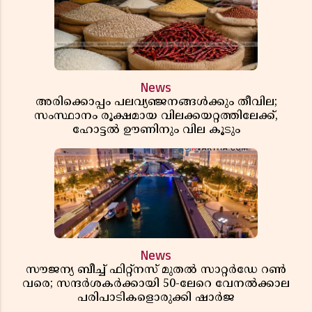
News
അരിക്കൊപ്പം പലവ്യഞ്ജനങ്ങൾക്കും തീവില;
സംസ്ഥാനം രൂക്ഷമായ വിലക്കയറ്റത്തിലേക്ക്,
ഹോട്ടൽ ഊണിനും വില കൂടും
News
സൗജന്യ ബീച്ച് ഫിറ്റ്നസ് മുതൽ സാറ്റർഡേ റൺ
വരെ; സന്ദർശകർക്കായി 50-ലേറെ വേനൽക്കാല
പരിപാടികളൊരുക്കി ഷാർജ