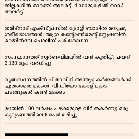
ജില്ലകളിൽ ഓറഞ്ച് അലർട്ട്, 4 ഡാമുകളിൽ റെഡ്
അലർട്ട്
തമിഴ്‌നാട് എക്സ്പ്രസിൽ ട്രോളി ബാഗിൽ മനുഷ്യ
ശരീരഭാഗങ്ങൾ; ആഗ്ര കൻ്റോൺമെൻ്റ് സ്റ്റേഷനിൽ
റെയിൽവേ പൊലീസ് പരിശോധന
സംസ്ഥാനത്ത് സ്വര്‍ണവിലയില്‍ വന്‍ കുതിപ്പ്; പവന്
2,120 രൂപ വര്‍ധിച്ചു
വൃദ്ധസദനത്തിൽ പിതാവിന് അന്ത്യം; കർമ്മങ്ങൾക്ക്
എത്താതെ മക്കൾ, വീഡിയോ കോളിലൂടെ
ചടങ്ങുകൾ കണ്ട് മടക്കം
മഴയിൽ 100 വർഷം പഴക്കമുള്ള വീട് തകർന്നു; ഒരു
കുടുംബത്തിലെ 6 പേർ മരിച്ചു