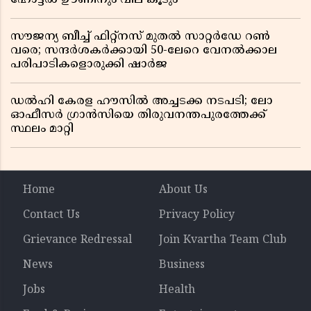
സൗജന്യ ബീച്ച് ഫിറ്റ്നസ് മുതൽ സാറ്റർഡേ റൺ
വരെ; സന്ദർശകർക്കായി 50-ലേറെ വേനൽക്കാല
പരിപാടികളൊരുക്കി ഷാർജ
ഡൽഹി കേരള ഹൗസിൽ അച്ചടക്ക നടപടി; ലോ
ഓഫീസർ ഗ്രാൻസിയെ തിരുവനന്തപുരത്തേക്ക്
സ്ഥലം മാറ്റി
Home
About Us
Contact Us
Privacy Policy
Grievance Redressal
Join Kvartha Team Club
News
Business
Jobs
Health