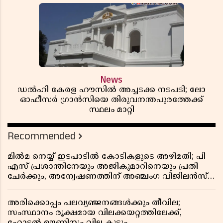
News
ഡൽഹി കേരള ഹൗസിൽ അച്ചടക്ക നടപടി; ലോ
ഓഫീസർ ഗ്രാൻസിയെ തിരുവനന്തപുരത്തേക്ക്
സ്ഥലം മാറ്റി
Recommended
മിൽമ നെയ്യ് ഇടപാടിൽ കോടികളുടെ അഴിമതി; പി
എസ് പ്രശാന്തിനേയും അജികുമാറിനെയും പ്രതി
ചേർക്കും, അന്വേഷണത്തിന് അഞ്ചംഗ വിജിലൻസ്
സംഘം
അരിക്കൊപ്പം പലവ്യഞ്ജനങ്ങൾക്കും തീവില;
സംസ്ഥാനം രൂക്ഷമായ വിലക്കയറ്റത്തിലേക്ക്,
ഹോട്ടൽ ഊണിനും വില കൂടും