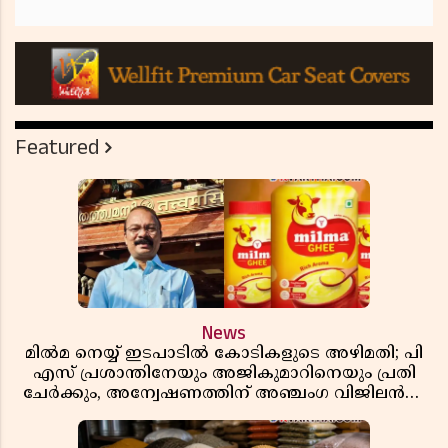
Featured
News
മിൽമ നെയ്യ് ഇടപാടിൽ കോടികളുടെ അഴിമതി; പി
എസ് പ്രശാന്തിനേയും അജികുമാറിനെയും പ്രതി
ചേർക്കും, അന്വേഷണത്തിന് അഞ്ചംഗ വിജിലൻസ്
സംഘം