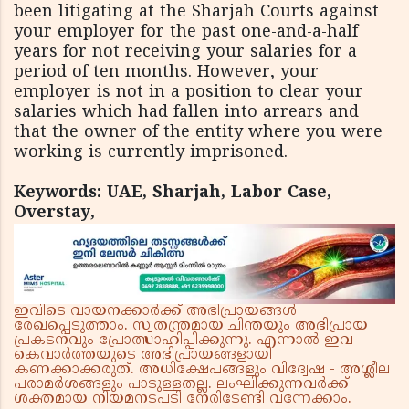
been litigating at the Sharjah Courts against
your employer for the past one-and-a-half
years for not receiving your salaries for a
period of ten months. However, your
employer is not in a position to clear your
salaries which had fallen into arrears and
that the owner of the entity where you were
working is currently imprisoned.
Keywords: UAE, Sharjah, Labor Case,
Overstay,
ഇവിടെ വായനക്കാർക്ക് അഭിപ്രായങ്ങൾ
രേഖപ്പെടുത്താം. സ്വതന്ത്രമായ ചിന്തയും അഭിപ്രായ
പ്രകടനവും പ്രോത്സാഹിപ്പിക്കുന്നു. എന്നാൽ ഇവ
കെവാർത്തയുടെ അഭിപ്രായങ്ങളായി
കണക്കാക്കരുത്. അധിക്ഷേപങ്ങളും വിദ്വേഷ - അശ്ലീല
പരാമർശങ്ങളും പാടുള്ളതല്ല. ലംഘിക്കുന്നവർക്ക്
ശക്തമായ നിയമനടപടി നേരിടേണ്ടി വന്നേക്കാം.