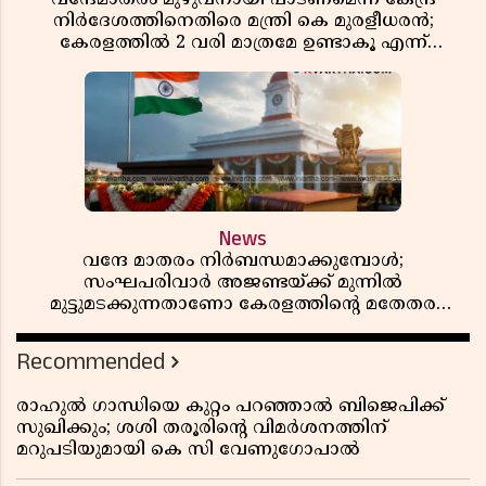
നിർദേശത്തിനെതിരെ മന്ത്രി കെ മുരളീധരൻ;
കേരളത്തിൽ 2 വരി മാത്രമേ ഉണ്ടാകൂ എന്ന്
പ്രതികരണം
News
വന്ദേ മാതരം നിർബന്ധമാക്കുമ്പോൾ;
സംഘപരിവാർ അജണ്ടയ്ക്ക് മുന്നിൽ
മുട്ടുമടക്കുന്നതാണോ കേരളത്തിന്റെ മതേതര
പാരമ്പര്യം?
Recommended
രാഹുൽ ഗാന്ധിയെ കുറ്റം പറഞ്ഞാൽ ബിജെപിക്ക്
സുഖിക്കും; ശശി തരൂരിന്റെ വിമർശനത്തിന്
മറുപടിയുമായി കെ സി വേണുഗോപാൽ