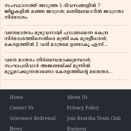
സംസ്ഥാനത്ത് അടുത്ത 5 ദിവസങ്ങളിൽ 7
ജില്ലകളിൽ മഞ്ഞ ജാഗ്രത; മണിമലയാറിൽ ജാഗ്രതാ
നിർദേശം
വന്ദേമാതരം മുഴുവനായി പാടണമെന്ന കേന്ദ്ര
നിർദേശത്തിനെതിരെ മന്ത്രി കെ മുരളീധരൻ;
കേരളത്തിൽ 2 വരി മാത്രമേ ഉണ്ടാകൂ എന്ന്
പ്രതികരണം
വന്ദേ മാതരം നിർബന്ധമാക്കുമ്പോൾ;
സംഘപരിവാർ അജണ്ടയ്ക്ക് മുന്നിൽ
മുട്ടുമടക്കുന്നതാണോ കേരളത്തിന്റെ മതേതര
പാരമ്പര്യം?
Home
About Us
Contact Us
Privacy Policy
Grievance Redressal
Join Kvartha Team Club
News
Business