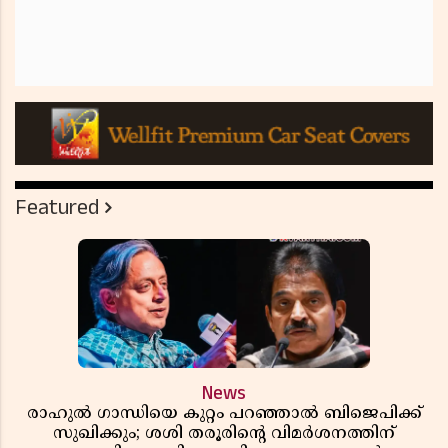
Featured
News
രാഹുൽ ഗാന്ധിയെ കുറ്റം പറഞ്ഞാൽ ബിജെപിക്ക്
സുഖിക്കും; ശശി തരൂരിന്റെ വിമർശനത്തിന്