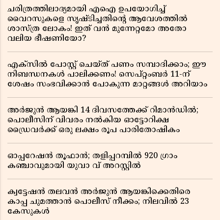
ചരിത്രത്തിലാദ്യമായി എഐ ഉപയോഗിച്ച്
വൈറസുകളെ സൃഷ്ടിച്ചതിന്റെ ആവേശത്തിൽ
ശാസ്ത്ര ലോകം! ഇത് വൻ മുന്നേറ്റമോ അതോ
വലിയ ഭീഷണിയോ?
എക്സിൽ പോസ്റ്റ് ചെയ്ത് പണം സമ്പാദിക്കാം; ഈ
നിബന്ധനകൾ പാലിക്കണം! സെപ്റ്റംബർ 11-ന്
ശേഷം സംഭവിക്കാൻ പോകുന്ന മാറ്റങ്ങൾ അറിയാം
അർജുൻ ആയങ്കി 14 ദിവസത്തേക്ക് റിമാൻഡിൽ;
പൊലീസിന് വിവരം നൽകിയ ഓട്ടോറിക്ഷ
ഡ്രൈവർക്ക് ഒരു ലക്ഷം രൂപ പാരിതോഷികം
ഓപ്പറേഷൻ തൂഫാൻ; തളിപ്പറമ്പിൽ 920 ഗ്രാം
കഞ്ചാവുമായി യുവാ വ് അറസ്റ്റിൽ
ക്വട്ടേഷൻ തലവൻ അർജുൻ ആയങ്കിക്കെതിരെ
കാപ്പ ചുമത്താൻ പൊലീസ് നീക്കം; നിലവിൽ 23
കേസുകൾ