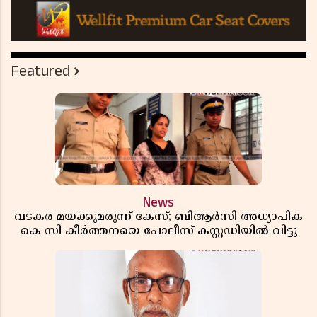
Featured
News
വടകര മയക്കുമരുന്ന് കേസ്; ബിആർസി അധ്യാപിക
കെ സി കീർത്തനയെ പോലീസ് കസ്റ്റഡിയിൽ വിട്ടു