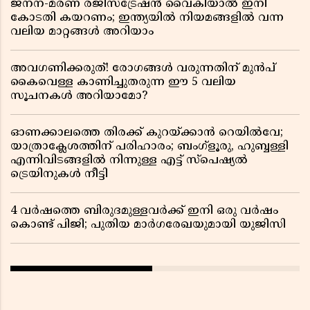
ജനന-മരണ രജിസ്ട്രേഷൻ വൈകിയാൽ ഇനി
കോടതി കയറണം; ഇന്ത്യയിൽ നിയമങ്ങളിൽ വന്ന
വലിയ മാറ്റങ്ങൾ അറിയാം
അവഗണിക്കരുത്! രോഗങ്ങൾ വരുന്നതിന് മുൻപ്
കൈവെള്ള കാണിച്ചുതരുന്ന ഈ 5 വലിയ
സൂചനകൾ അറിയാമോ?
ഓണക്കാലത്തെ തിരക്ക് കുറയ്ക്കാൻ റെയിൽവേ;
യാത്രാക്ലേശത്തിന് പരിഹാരം; ബംഗ്ളൂരു, ഹുബ്ബള്ളി
എന്നിവിടങ്ങളിൽ നിന്നുള്ള എട്ട് സ്പെഷ്യൽ
ട്രെയിനുകൾ നീട്ടി
4 വർഷത്തെ ബിരുദമുള്ളവർക്ക് ഇനി ഒരു വർഷം
കൊണ്ട് പിജി; പുതിയ മാർഗരേഖയുമായി യുജിസി