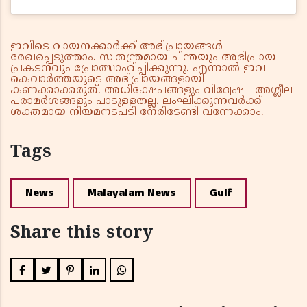
ഇവിടെ വായനക്കാർക്ക് അഭിപ്രായങ്ങൾ
രേഖപ്പെടുത്താം. സ്വതന്ത്രമായ ചിന്തയും അഭിപ്രായ
പ്രകടനവും പ്രോത്സാഹിപ്പിക്കുന്നു. എന്നാൽ ഇവ
കെവാർത്തയുടെ അഭിപ്രായങ്ങളായി
കണക്കാക്കരുത്. അധിക്ഷേപങ്ങളും വിദ്വേഷ - അശ്ലീല
പരാമർശങ്ങളും പാടുള്ളതല്ല. ലംഘിക്കുന്നവർക്ക്
ശക്തമായ നിയമനടപടി നേരിടേണ്ടി വന്നേക്കാം.
Tags
News
Malayalam News
Gulf
Share this story