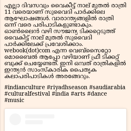
എല്ലാ ദിവസവും വൈകീട്ട് നാല് മുതല്‍ രാത്രി
11 വരെയാണ് സുവൈദി പാര്‍ക്കിലെ
ആഘോഷങ്ങള്‍. വാരാന്ത്യങ്ങളില്‍ രാത്രി
ഒന്ന് വരെ പരിപാടികളുണ്ടാകും.
ഓണ്‍ലൈന്‍ വഴി സൗജന്യ ടിക്കറ്റെടുത്ത്
വൈകിട്ട് നാല് മുതല്‍ സു​വൈ​ദി
പാര്‍ക്കിലേക്ക് പ്രവേശിക്കാം.
webook(dot)com എന്ന വെബ്സൈറ്റോ
മൊബൈല്‍ ആപ്പോ വഴിയാണ് ഫ്രീ ടിക്കറ്റ്
ബുക്ക് ചെയ്യേണ്ടത്. ഇനി ഒമ്പത് രാത്രികളില്‍
ഇന്ത്യന്‍ സാംസ്‌കാരിക പൈതൃക
കലാപരിപാടികള്‍ അരങ്ങേറും.
#indianculture #riyadhseason #saudiarabia
#culturalfestival #india #arts #dance
#music