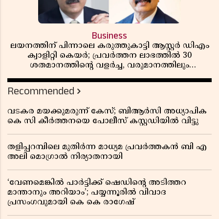
Business
ലയനത്തിന് പിന്നാലെ കരുത്തുകാട്ടി ആസ്റ്റർ ഡിഎം
ക്വാളിറ്റി കെയർ; പ്രവർത്തന ലാഭത്തിൽ 30
ശതമാനത്തിൻ്റെ വളർച്ച, വരുമാനത്തിലും
ലാഭത്തിലും വൻ കുതിപ്പ് രേഖപ്പെടുത്തി ആദ്യ പാദ
റിപ്പോർട്ട് പുറത്ത്
Recommended
വടകര മയക്കുമരുന്ന് കേസ്; ബിആർസി അധ്യാപിക
കെ സി കീർത്തനയെ പോലീസ് കസ്റ്റഡിയിൽ വിട്ടു
തളിപ്പറമ്പിലെ മുതിർന്ന മാധ്യമ പ്രവർത്തകൻ ബി എ
അലി മൊഗ്രാൽ നിര്യാതനായി
‘വേണമെങ്കിൽ പാർട്ടിക്ക് ഷെഡിൻ്റെ അടിത്തറ
മാന്താനും അറിയാം’; പയ്യന്നൂരിൽ വിവാദ
പ്രസംഗവുമായി കെ കെ രാഗേഷ്