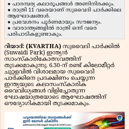
● പാരമ്പര്യ കലാരൂപങ്ങള്‍ അണിനിരക്കും.
● രാത്രി 11 വരെയാണ് സുവൈദി പാര്‍ക്കിലെ
ആഘോഷങ്ങള്‍.
● പ്ര​വേ​ശ​നം പൂ​ർ​ണ​മാ​യും സൗ​ജ​ന്യം.
● വാരാന്ത്യങ്ങളില്‍ രാത്രി ഒന്ന് വരെ
പരിപാടികളുണ്ടാകും.
റിയാദ്: (KVARTHA)
സുവൈദി പാര്‍ക്കില്‍
(Suwaidi Park) ഇന്ത്യന്‍
സാംസ്‌കാരികോത്സവത്തിന്
തുടക്കമാകുന്നു. 6.30-ന് രണ്ട് കിലോമീറ്റര്‍
ചുറ്റളവില്‍ വിശാലമായ സുവൈദി
പാര്‍ക്കിനെ പ്രദക്ഷിണം ചെയ്യുന്ന
ഇന്ത്യയുടെ കലാസംസ്‌കാരിക
വൈവിധ്യങ്ങള്‍ വിളിച്ചോതുന്ന
ഘോഷയാത്രയോടെ ആഘോഷത്തിന്
ഔദ്യോഗികമായി തുടക്കമാകും.