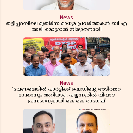
News
തളിപ്പറമ്പിലെ മുതിർന്ന മാധ്യമ പ്രവർത്തകൻ ബി എ
അലി മൊഗ്രാൽ നിര്യാതനായി
News
‘വേണമെങ്കിൽ പാർട്ടിക്ക് ഷെഡിൻ്റെ അടിത്തറ
മാന്താനും അറിയാം’; പയ്യന്നൂരിൽ വിവാദ
പ്രസംഗവുമായി കെ കെ രാഗേഷ്