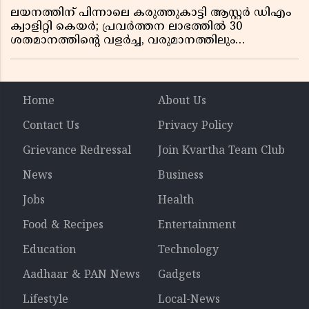
ലയനത്തിന് പിന്നാലെ കരുത്തുകാട്ടി ആസ്റ്റർ ഡിഎം
ക്വാളിറ്റി കെയർ; പ്രവർത്തന ലാഭത്തിൽ 30
ശതമാനത്തിൻ്റെ വളർച്ച, വരുമാനത്തിലും
ലാഭത്തിലും വൻ കുതിപ്പ് രേഖപ്പെടുത്തി ആദ്യ പാദ
റിപ്പോർട്ട് പുറത്ത്
Home
About Us
Contact Us
Privacy Policy
Grievance Redressal
Join Kvartha Team Club
News
Business
Jobs
Health
Food & Recipes
Entertainment
Education
Technology
Aadhaar & PAN News
Gadgets
Lifestyle
Local-News