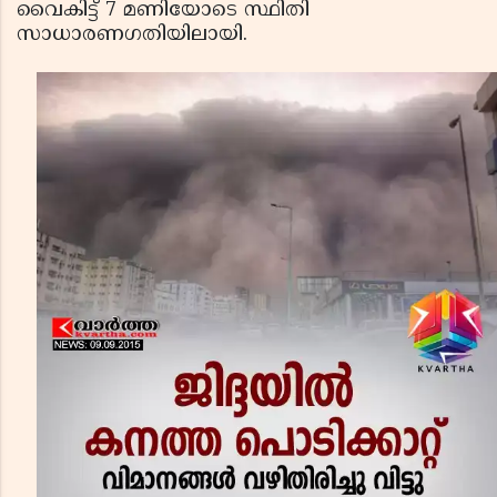
വൈകിട്ട് 7 മണിയോടെ സ്ഥിതി
സാധാരണഗതിയിലായി.