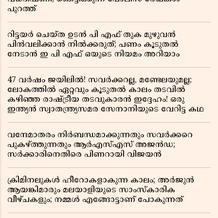
പുറത്ത്
റിട്ടയർ ചെയ്ത ഉടൻ പി എഫ് തുക മുഴുവൻ
പിൻവലിക്കാൻ നിൽക്കരുത്; പണം കൂടുതൽ
നേടാൻ ഇ പി എഫ് ഒയുടെ നിയമം അറിയാം
47 വർഷം ജയിലിൽ! സവർക്കറല്ല, മണ്ടേലയുമല്ല;
ലോകത്തിൽ ഏറ്റവും കൂടുതൽ കാലം തടവിൽ
കഴിഞ്ഞ രാഷ്ട്രീയ തടവുകാരൻ ഇദ്ദേഹം! ഒരു
ഇന്ത്യൻ സ്വാതന്ത്ര്യസമര സേനാനിയുടെ വേറിട്ട കഥ
വന്ദേമാതരം നിർബന്ധമാക്കുന്നതും സവർക്കറെ
പുകഴ്ത്തുന്നതും ആർഎസ്എസ് അജൻഡ;
സർക്കാരിനെതിരെ പിണറായി വിജയൻ
ക്രിമിനലുകൾ ഹീറോകളാകുന്ന കാലം; അർജുൻ
ആയങ്കിമാരും മലയാളിയുടെ സാംസ്കാരിക
വീഴ്ചകളും; നമ്മൾ എങ്ങോട്ടാണ് പോകുന്നത്