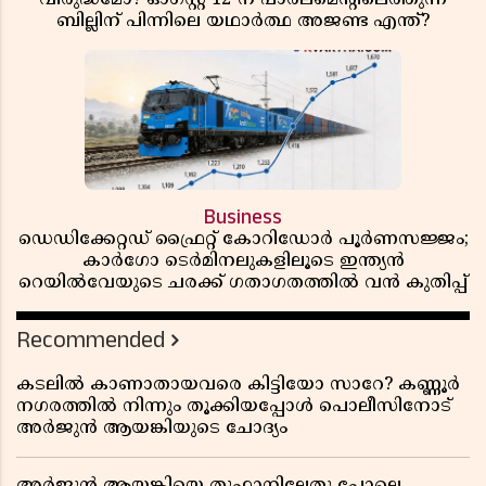
ബില്ലിന് പിന്നിലെ യഥാർത്ഥ അജണ്ട എന്ത്?
Business
ഡെഡിക്കേറ്റഡ് ഫ്രൈറ്റ് കോറിഡോർ പൂർണസജ്ജം;
കാർഗോ ടെർമിനലുകളിലൂടെ ഇന്ത്യൻ
റെയിൽവേയുടെ ചരക്ക് ഗതാഗതത്തിൽ വൻ കുതിപ്പ്
Recommended
കടലിൽ കാണാതായവരെ കിട്ടിയോ സാറേ? കണ്ണൂർ
നഗരത്തിൽ നിന്നും തൂക്കിയപ്പോൾ പൊലീസിനോട്
അർജുൻ ആയങ്കിയുടെ ചോദ്യം
അർജുൻ ആയങ്കിയെ തൂഫാനിലേതു പോലെ