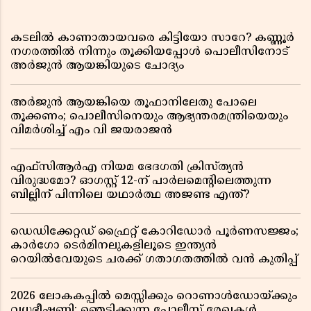
കടലിൽ കാണാതായവരെ കിട്ടിയോ സാറേ? കണ്ണൂർ
നഗരത്തിൽ നിന്നും തൂക്കിയപ്പോൾ പൊലീസിനോട്
അർജുൻ ആയങ്കിയുടെ ചോദ്യം
അർജുൻ ആയങ്കിയെ തൂഫാനിലേതു പോലെ
തൂക്കണം; പൊലീസിനെയും ആഭ്യന്തരമന്ത്രിയെയും
വിമർശിച്ച് എം വി ജയരാജൻ
എഫ്സിആർഎ നിയമ ഭേദഗതി ക്രിസ്ത്യൻ
വിരുദ്ധമോ? ഓഗസ്റ്റ് 12-ന് പാർലമെന്റിലെത്തുന്ന
ബില്ലിന് പിന്നിലെ യഥാർത്ഥ അജണ്ട എന്ത്?
ഡെഡിക്കേറ്റഡ് ഫ്രൈറ്റ് കോറിഡോർ പൂർണസജ്ജം;
കാർഗോ ടെർമിനലുകളിലൂടെ ഇന്ത്യൻ
റെയിൽവേയുടെ ചരക്ക് ഗതാഗതത്തിൽ വൻ കുതിപ്പ്
2026 ലോകകപ്പിൽ മെസ്സിക്കും റൊണാൾഡോയ്ക്കും
വധഭീഷണി; ഞെട്ടിക്കുന്ന പോലീസ് രേഖകൾ