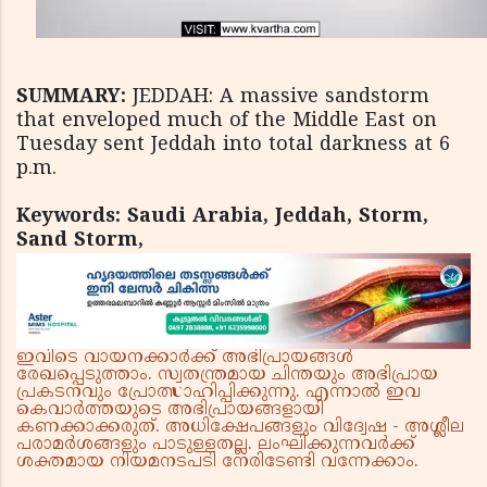
SUMMARY:
JEDDAH: A massive sandstorm
that enveloped much of the Middle East on
Tuesday sent Jeddah into total darkness at 6
p.m.
Keywords: Saudi Arabia, Jeddah, Storm,
Sand Storm,
ഇവിടെ വായനക്കാർക്ക് അഭിപ്രായങ്ങൾ
രേഖപ്പെടുത്താം. സ്വതന്ത്രമായ ചിന്തയും അഭിപ്രായ
പ്രകടനവും പ്രോത്സാഹിപ്പിക്കുന്നു. എന്നാൽ ഇവ
കെവാർത്തയുടെ അഭിപ്രായങ്ങളായി
കണക്കാക്കരുത്. അധിക്ഷേപങ്ങളും വിദ്വേഷ - അശ്ലീല
പരാമർശങ്ങളും പാടുള്ളതല്ല. ലംഘിക്കുന്നവർക്ക്
ശക്തമായ നിയമനടപടി നേരിടേണ്ടി വന്നേക്കാം.