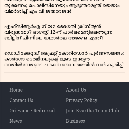
തൂക്കണം; പൊലീസിനെയും ആഭ്യന്തരമന്ത്രിയെയും
വിമർശിച്ച് എം വി ജയരാജൻ
എഫ്സിആർഎ നിയമ ഭേദഗതി ക്രിസ്ത്യൻ
വിരുദ്ധമോ? ഓഗസ്റ്റ് 12-ന് പാർലമെന്റിലെത്തുന്ന
ബില്ലിന് പിന്നിലെ യഥാർത്ഥ അജണ്ട എന്ത്?
ഡെഡിക്കേറ്റഡ് ഫ്രൈറ്റ് കോറിഡോർ പൂർണസജ്ജം;
കാർഗോ ടെർമിനലുകളിലൂടെ ഇന്ത്യൻ
റെയിൽവേയുടെ ചരക്ക് ഗതാഗതത്തിൽ വൻ കുതിപ്പ്
Home
About Us
Contact Us
Privacy Policy
Grievance Redressal
Join Kvartha Team Club
News
Business