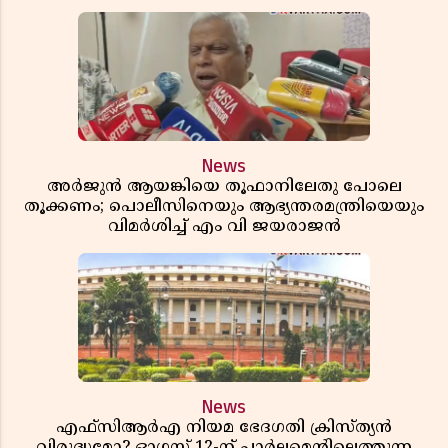
News
അർജുൻ ആയങ്കിയെ തൂഫാനിലേതു പോലെ
തൂക്കണം; പൊലീസിനെയും ആഭ്യന്തരമന്ത്രിയെയും
വിമർശിച്ച് എം വി ജയരാജൻ
News
എഫ്സിആർഎ നിയമ ഭേദഗതി ക്രിസ്ത്യൻ
വിരുദ്ധമോ? ഓഗസ്റ്റ് 12-ന് പാർലമെന്റിലെത്തുന്ന