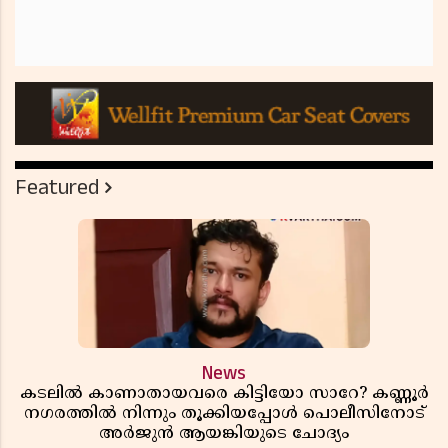
Featured
News
കടലിൽ കാണാതായവരെ കിട്ടിയോ സാറേ? കണ്ണൂർ
നഗരത്തിൽ നിന്നും തൂക്കിയപ്പോൾ പൊലീസിനോട്
അർജുൻ ആയങ്കിയുടെ ചോദ്യം