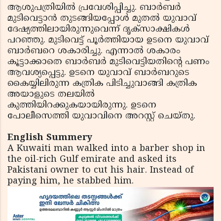
ആശുപത്രിയില്‍ പ്രവേശിപ്പിച്ചു. ബാര്‍ബര്‍
മുടിവെട്ടാന്‍ തുടങ്ങിയപ്പോള്‍ മുതല്‍ യുവാവ്
ദേഷ്യത്തിലായിരുന്നുവെന്ന്‌ ദൃക്സാക്ഷികള്‍
പറഞ്ഞു. മുടിവെട്ട് പൂര്‍ത്തിയായ ഉടനെ യുവാവ്
ബാര്‍ബറെ ശകാരിച്ചു. എന്നാല്‍ ശകാരം
കൂട്ടാക്കാതെ ബാര്‍ബര്‍ മുടിവെട്ടിയതിന്റെ പണം
ആവശ്യപ്പെട്ടു. ഉടനെ യുവാവ് ബാര്‍ബറുടെ
കൈയ്യിലിരുന്ന കത്രിക പിടിച്ചുവാങ്ങി കത്രിക
അയാളുടെ തലയില്‍
കുത്തിയിറക്കുകയായിരുന്നു. ഉടനെ
പോലീസെത്തി യുവാവിനെ അറസ്റ്റ് ചെയ്തു.
English Summery
A Kuwaiti man walked into a barber shop in
the oil-rich Gulf emirate and asked its
Pakistani owner to cut his hair. Instead of
paying him, he stabbed him.