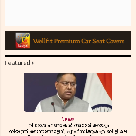
Featured
News
‘വിദേശ ഫണ്ടുകൾ അമേരിക്കയും
നിയന്ത്രിക്കുന്നുണ്ടല്ലോ’; എഫ്സിആർഎ ബില്ലിലെ