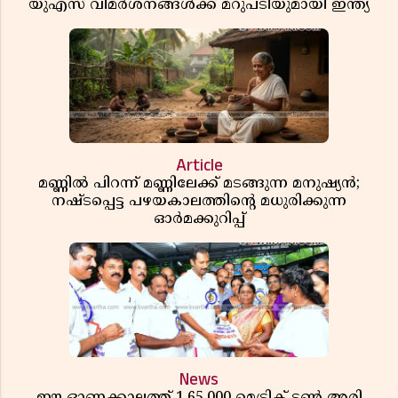
യുഎസ് വിമർശനങ്ങൾക്ക് മറുപടിയുമായി ഇന്ത്യ
Article
മണ്ണിൽ പിറന്ന് മണ്ണിലേക്ക് മടങ്ങുന്ന മനുഷ്യൻ;
നഷ്ടപ്പെട്ട പഴയകാലത്തിൻ്റെ മധുരിക്കുന്ന
ഓർമക്കുറിപ്പ്
News
ഈ ഓണക്കാലത്ത് 1,65,000 മെട്രിക് ടൺ അരി