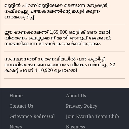
മണ്ണിൽ പിറന്ന് മണ്ണിലേക്ക് മടങ്ങുന്ന മനുഷ്യൻ;
നഷ്ടപ്പെട്ട പഴയകാലത്തിൻ്റെ മധുരിക്കുന്ന
ഓർമക്കുറിപ്പ്
ഈ ഓണക്കാലത്ത് 1,65,000 മെട്രിക് ടൺ അരി
വിതരണം ചെയ്യുമെന്ന് മന്ത്രി അനൂപ് ജേക്കബ്;
സഞ്ചരിക്കുന്ന റേഷൻ കടകൾക്ക് തുടക്കം
സംസ്ഥാനത്ത് സ്വർണവിലയിൽ വൻ കുതിപ്പ്;
വെള്ളിയാഴ്ച വൈകുന്നേരം വീണ്ടും വർധിച്ചു, 22
കാരറ്റ് പവന് 1,10,920 രൂപയായി
Home
About Us
Contact Us
Privacy Policy
Grievance Redressal
Join Kvartha Team Club
News
Business