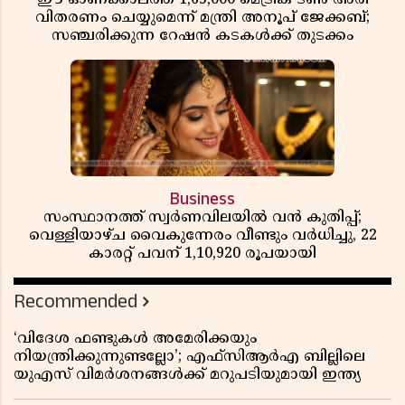
വിതരണം ചെയ്യുമെന്ന് മന്ത്രി അനൂപ് ജേക്കബ്;
സഞ്ചരിക്കുന്ന റേഷൻ കടകൾക്ക് തുടക്കം
Business
സംസ്ഥാനത്ത് സ്വർണവിലയിൽ വൻ കുതിപ്പ്;
വെള്ളിയാഴ്ച വൈകുന്നേരം വീണ്ടും വർധിച്ചു, 22
കാരറ്റ് പവന് 1,10,920 രൂപയായി
Recommended
‘വിദേശ ഫണ്ടുകൾ അമേരിക്കയും
നിയന്ത്രിക്കുന്നുണ്ടല്ലോ’; എഫ്സിആർഎ ബില്ലിലെ
യുഎസ് വിമർശനങ്ങൾക്ക് മറുപടിയുമായി ഇന്ത്യ