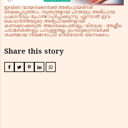
ഇവിടെ വായനക്കാർക്ക് അഭിപ്രായങ്ങൾ
രേഖപ്പെടുത്താം. സ്വതന്ത്രമായ ചിന്തയും അഭിപ്രായ
പ്രകടനവും പ്രോത്സാഹിപ്പിക്കുന്നു. എന്നാൽ ഇവ
കെവാർത്തയുടെ അഭിപ്രായങ്ങളായി
കണക്കാക്കരുത്. അധിക്ഷേപങ്ങളും വിദ്വേഷ - അശ്ലീല
പരാമർശങ്ങളും പാടുള്ളതല്ല. ലംഘിക്കുന്നവർക്ക്
ശക്തമായ നിയമനടപടി നേരിടേണ്ടി വന്നേക്കാം.
Share this story