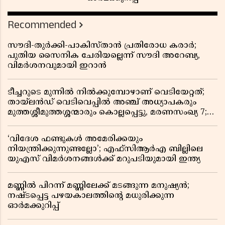
Recommended
സൗദി-തുർക്കി-പാകിസ്താൻ പ്രതിരോധ കരാർ;
പുതിയ സൈനിക ചേരിയല്ലെന്ന് സൗദി അറേബ്യ,
വിമർശനവുമായി ഇറാൻ
ടീച്ചറുടെ മുന്നിൽ നിൽക്കുമ്പോഴാണ് വെടിയേറ്റത്;
തായ്‌ലൻഡ് വെടിവെപ്പിൽ അഞ്ച് അധ്യാപകരും
മുത്തശ്ശീമുത്തശ്ശന്മാരും കൊല്ലപ്പെട്ടു, മരണസംഖ്യ 7;
ഞെട്ടിക്കുന്ന വെളിപ്പെടുത്തലുകൾ
‘വിദേശ ഫണ്ടുകൾ അമേരിക്കയും
നിയന്ത്രിക്കുന്നുണ്ടല്ലോ’; എഫ്സിആർഎ ബില്ലിലെ
യുഎസ് വിമർശനങ്ങൾക്ക് മറുപടിയുമായി ഇന്ത്യ
മണ്ണിൽ പിറന്ന് മണ്ണിലേക്ക് മടങ്ങുന്ന മനുഷ്യൻ;
നഷ്ടപ്പെട്ട പഴയകാലത്തിൻ്റെ മധുരിക്കുന്ന
ഓർമക്കുറിപ്പ്