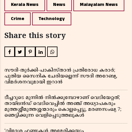
Kerala News
News
Malayalam News
Crime
Technology
Share this story
സൗദി-തുർക്കി-പാകിസ്താൻ പ്രതിരോധ കരാർ;
പുതിയ സൈനിക ചേരിയല്ലെന്ന് സൗദി അറേബ്യ,
വിമർശനവുമായി ഇറാൻ
ടീച്ചറുടെ മുന്നിൽ നിൽക്കുമ്പോഴാണ് വെടിയേറ്റത്;
തായ്‌ലൻഡ് വെടിവെപ്പിൽ അഞ്ച് അധ്യാപകരും
മുത്തശ്ശീമുത്തശ്ശന്മാരും കൊല്ലപ്പെട്ടു, മരണസംഖ്യ 7;
ഞെട്ടിക്കുന്ന വെളിപ്പെടുത്തലുകൾ
‘വിദേശ ഫണ്ടുകൾ അമേരിക്കയും