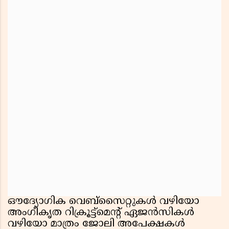
ഔദ്യോഗിക വെബ്സൈറ്റുകൾ വഴിയോ
അംഗീകൃത റിക്രൂട്ട്മെന്റ് ഏജൻസികൾ
വഴിയോ മാത്രം ജോലി അപേക്ഷകൾ