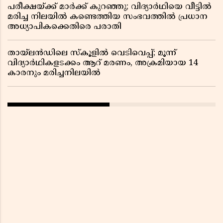
പരീക്ഷയ്ക്ക് മാർക്ക് കുറഞ്ഞു; വിദ്യാർഥിയെ വീട്ടിൽ
മരിച്ച നിലയിൽ കണ്ടെത്തിയ സംഭവത്തിൽ പ്രധാന
അധ്യാപികക്കെതിരെ പരാതി
തായ്‌ലൻഡിലെ സ്‌കൂളിൽ വെടിവെപ്പ്; മൂന്ന്
വിദ്യാർഥികളടക്കം ആറ് മരണം, അക്രമിയായ 14
കാരനും മരിച്ചനിലയിൽ