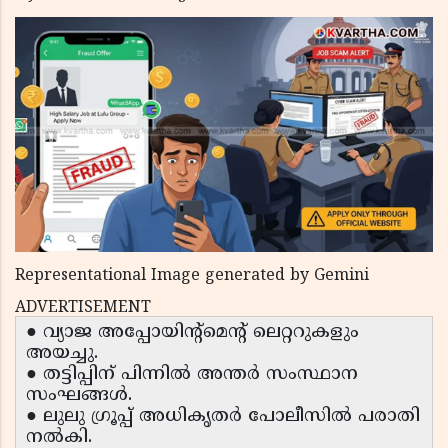
Representational Image generated by Gemini
ADVERTISEMENT
● വ്യാജ അപ്പോയിന്റ്മെന്റ് ലെറ്ററുകളും
അയച്ചു.
● തട്ടിപ്പിന് പിന്നിൽ അന്തർ സംസ്ഥാന
സംഘങ്ങൾ.
● ലുലു ഗ്രൂപ്പ് അധികൃതർ പോലീസിൽ പരാതി
നൽകി.