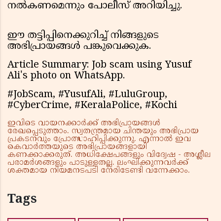
നൽകണമെന്നും പോലീസ് അറിയിച്ചു.
ഈ തട്ടിപ്പിനെക്കുറിച്ച് നിങ്ങളുടെ
അഭിപ്രായങ്ങൾ പങ്കുവെക്കുക.
Article Summary: Job scam using Yusuf
Ali's photo on WhatsApp.
#JobScam, #YusufAli, #LuluGroup,
#CyberCrime, #KeralaPolice, #Kochi
ഇവിടെ വായനക്കാർക്ക് അഭിപ്രായങ്ങൾ
രേഖപ്പെടുത്താം. സ്വതന്ത്രമായ ചിന്തയും അഭിപ്രായ
പ്രകടനവും പ്രോത്സാഹിപ്പിക്കുന്നു. എന്നാൽ ഇവ
കെവാർത്തയുടെ അഭിപ്രായങ്ങളായി
കണക്കാക്കരുത്. അധിക്ഷേപങ്ങളും വിദ്വേഷ - അശ്ലീല
പരാമർശങ്ങളും പാടുള്ളതല്ല. ലംഘിക്കുന്നവർക്ക്
ശക്തമായ നിയമനടപടി നേരിടേണ്ടി വന്നേക്കാം.
Tags