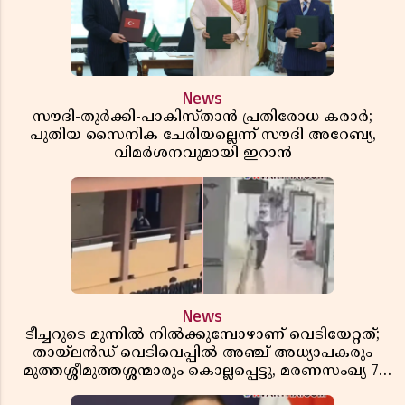
News
സൗദി-തുർക്കി-പാകിസ്താൻ പ്രതിരോധ കരാർ;
പുതിയ സൈനിക ചേരിയല്ലെന്ന് സൗദി അറേബ്യ,
വിമർശനവുമായി ഇറാൻ
News
ടീച്ചറുടെ മുന്നിൽ നിൽക്കുമ്പോഴാണ് വെടിയേറ്റത്;
തായ്‌ലൻഡ് വെടിവെപ്പിൽ അഞ്ച് അധ്യാപകരും
മുത്തശ്ശീമുത്തശ്ശന്മാരും കൊല്ലപ്പെട്ടു, മരണസംഖ്യ 7;
ഞെട്ടിക്കുന്ന വെളിപ്പെടുത്തലുകൾ