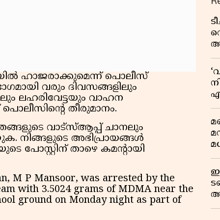
R
ട
വ
അ
മു
മ
‘
ിൽ ഹാജരാക്കുമെന്ന് പൊലീസ്
വ
നി
ഭാഗമായി വരും ദിവസങ്ങളിലും
എ
ളിലും ലഹരിവേട്ടയും വാഹന
വ
പൊലീസിൻ്റെ തീരുമാനം.
മണ
ങളുടെ വാട്സ്ആപ്പ് ചാനലും
മ
ക. നിങ്ങളുടെ അഭിപ്രായങ്ങൾ
മധ
െ പോസ്റ്റിന് താഴെ കമൻ്റായി
ഈ
an, M P Mansoor, was arrested by the
ട
eam with 3.5024 grams of MDMA near the
അ
ool ground on Monday night as part of
റ