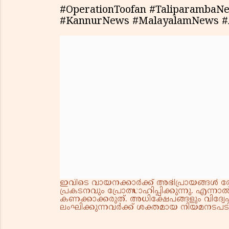
#OperationToofan #TaliparambaN
#KannurNews #MalayalamNews #
ഇവിടെ വായനക്കാർക്ക് അഭിപ്രായങ്ങൾ രേഖപ
പ്രകടനവും പ്രോത്സാഹിപ്പിക്കുന്നു. എന
കണക്കാക്കരുത്. അധിക്ഷേപങ്ങളും വിദ്വേഷ
ലംഘിക്കുന്നവർക്ക് ശക്തമായ നിയമനടപടി 