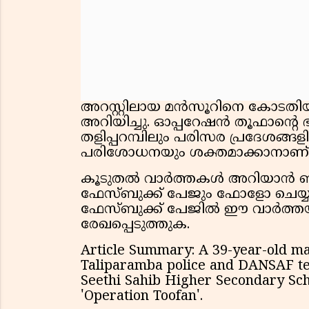
അറസ്റ്റിലായ മൻസൂറിനെ കോടതിയ
അറിയിച്ചു. ഓപ്പറേഷൻ തൂഫാൻ്റെ 
തളിപ്പറമ്പിലും പരിസര പ്രദേശങ്ങ
പരിശോധനയും ശക്തമാക്കാനാണ് 
കൂടുതൽ വാർത്തകൾ അറിയാൻ ഞങ്
ഫേസ്ബുക്ക് പേജും ഫോളോ ചെയ്യു
ഫേസ്ബുക്ക് പേജിൽ ഈ വാർത്തയുട
രേഖപ്പെടുത്തുക.
Article Summary: A 39-year-old m
Taliparamba police and DANSAF t
Seethi Sahib Higher Secondary Sch
'Operation Toofan'.