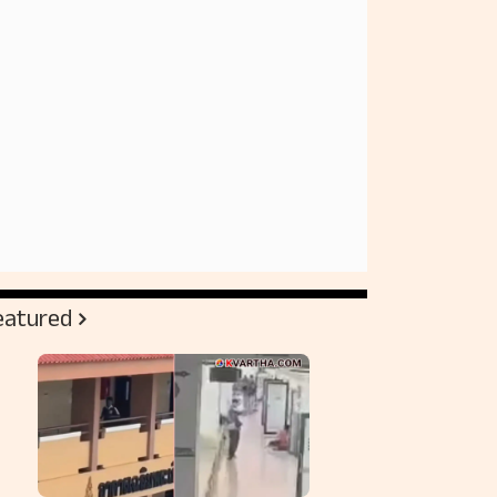
eatured