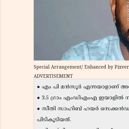
Special Arrangement/ Enhanced by Pixver
ADVERTISEMENT
● എം പി മൻസൂർ എന്നയാളാണ് അന
● 3.5 ഗ്രാം എംഡിഎംഎ ഇയാളിൽ നിന
● സീതി സാഹിബ് ഹയർ സെക്കൻഡറി
പിടികൂടിയത്.