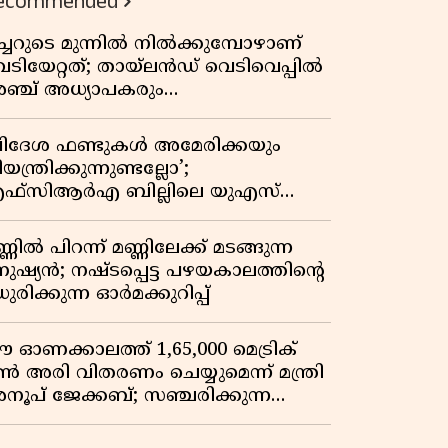
ecommended
ീച്ചറുടെ മുന്നിൽ നിൽക്കുമ്പോഴാണ്
െടിയേറ്റത്; തായ്‌ലൻഡ് വെടിവെപ്പിൽ
ഞ്ച് അധ്യാപകരും
ത്തശ്ശീമുത്തശ്ശന്മാരും കൊല്ലപ്പെട്ടു,
രണസംഖ്യ 7; ഞെട്ടിക്കുന്ന
വിദേശ ഫണ്ടുകൾ അമേരിക്കയും
െളിപ്പെടുത്തലുകൾ
യന്ത്രിക്കുന്നുണ്ടല്ലോ’;
ഫ്സിആർഎ ബില്ലിലെ യുഎസ്
ിമർശനങ്ങൾക്ക് മറുപടിയുമായി ഇന്ത്യ
്ണിൽ പിറന്ന് മണ്ണിലേക്ക് മടങ്ങുന്ന
നുഷ്യൻ; നഷ്ടപ്പെട്ട പഴയകാലത്തിൻ്റെ
ുരിക്കുന്ന ഓർമക്കുറിപ്പ്
 ഓണക്കാലത്ത് 1,65,000 മെട്രിക്
ൺ അരി വിതരണം ചെയ്യുമെന്ന് മന്ത്രി
നൂപ് ജേക്കബ്; സഞ്ചരിക്കുന്ന
േഷൻ കടകൾക്ക് തുടക്കം