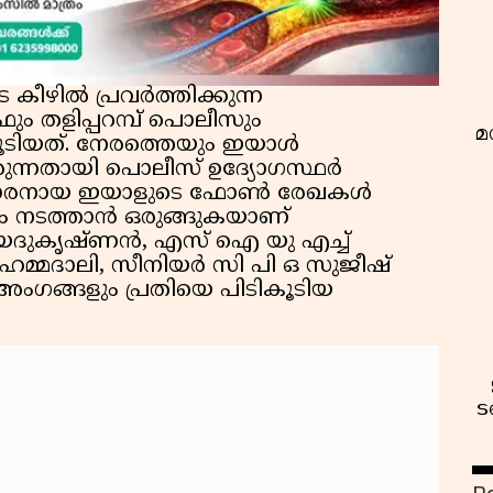
കീഴിൽ പ്രവർത്തിക്കുന്ന
 തളിപ്പറമ്പ് പൊലീസും
മ
ൂടിയത്. നേരത്തെയും ഇയാൾ
ന്നതായി പൊലീസ് ഉദ്യോഗസ്ഥർ
ടുകാരനായ ഇയാളുടെ ഫോൺ രേഖകൾ
ഷണം നടത്താൻ ഒരുങ്ങുകയാണ്
ദുകൃഷ്ണൻ, എസ് ഐ യു എച്ച്
മദാലി, സീനിയർ സി പി ഒ സുജീഷ്
അംഗങ്ങളും പ്രതിയെ പിടികൂടിയ
ട