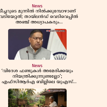
News
ടീച്ചറുടെ മുന്നിൽ നിൽക്കുമ്പോഴാണ്
െടിയേറ്റത്; തായ്‌ലൻഡ് വെടിവെപ്പിൽ
അഞ്ച് അധ്യാപകരും
മുത്തശ്ശീമുത്തശ്ശന്മാരും കൊല്ലപ്പെട്ടു,
മരണസംഖ്യ 7; ഞെട്ടിക്കുന്ന
വെളിപ്പെടുത്തലുകൾ
News
‘വിദേശ ഫണ്ടുകൾ അമേരിക്കയും
നിയന്ത്രിക്കുന്നുണ്ടല്ലോ’;
എഫ്സിആർഎ ബില്ലിലെ യുഎസ്
ിമർശനങ്ങൾക്ക് മറുപടിയുമായി ഇന്ത്യ