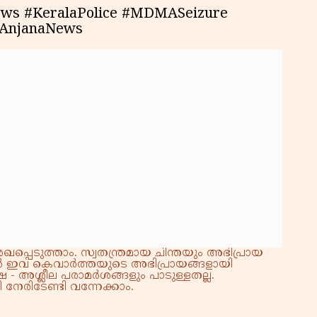
ews #KeralaPolice #MDMASeizure
AnjanaNews
്പെടുത്താം. സ്വതന്ത്രമായ ചിന്തയും അഭിപ്രായ
്നാൽ ഇവ കെവാർത്തയുടെ അഭിപ്രായങ്ങളായി
 - അശ്ലീല പരാമർശങ്ങളും പാടുള്ളതല്ല.
നേരിടേണ്ടി വന്നേക്കാം.