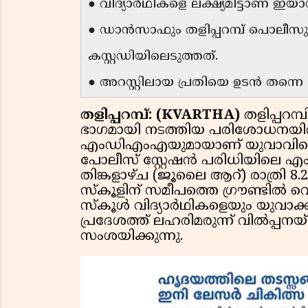
● വിദ്യാർഥികളെ ലക്ഷ്യമിട്ടാണ് 
● ഡാൻസാഫും തളിപ്പറമ്പ് പൊലീസു
കസ്റ്റഡിയിലെടുത്തത്.
● അറസ്റ്റിലായ പ്രതിയെ ഉടൻ തന്
തളിപ്പറമ്പ്: (KVARTHA)
തളിപ്പറമ്
ഭാഗമായി നടത്തിയ പരിശോധനയിൽ ഒര
എംഡിഎംഎയുമായാണ് യുവാവിനെ പൊല
പോലീസ് സ്റ്റേഷൻ പരിധിയിലെ എം
തിങ്കളാഴ്ച (ജൂലൈ ആറ്) രാത്രി
സ്കൂളിന് സമീപത്തെ ഗ്രൗണ്ടിൽ വെ
സ്കൂൾ വിദ്യാർഥികളെയും യുവാക്
പ്രദേശത്ത് ലഹരിമരുന്ന് വിൽപ്പന
സംശയിക്കുന്നു.