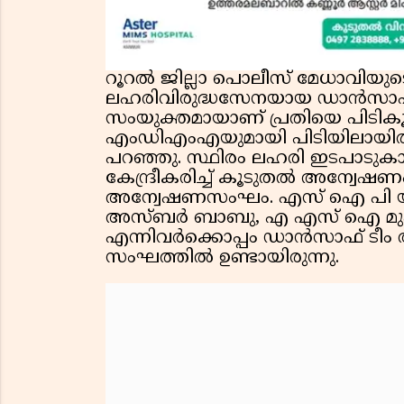
റൂറൽ ജില്ലാ പൊലീസ് മേധാവിയുടെ 
ലഹരിവിരുദ്ധസേനയായ ഡാൻസാഫും
സംയുക്തമായാണ് പ്രതിയെ പിടിക
എംഡിഎംഎയുമായി പിടിയിലായിരു
പറഞ്ഞു. സ്ഥിരം ലഹരി ഇടപാ
കേന്ദ്രീകരിച്ച് കൂടുതൽ അന്വേ
അന്വേഷണസംഘം. എസ് ഐ പി യ
അസ്ബർ ബാബു, എ എസ് ഐ മുഹമ്
എന്നിവർക്കൊപ്പം ഡാൻസാഫ് ടീം 
സംഘത്തിൽ ഉണ്ടായിരുന്നു.