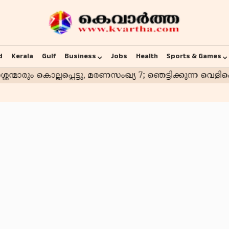
d
Kerala
Gulf
Business
Jobs
Health
Sports & Games