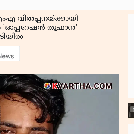
ംഎ വിൽപ്പനയ്ക്കായി
പിൽ 'ഓപ്പറേഷൻ തൂഫാൻ'
ടിയിൽ