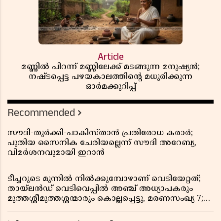
Article
മണ്ണിൽ പിറന്ന് മണ്ണിലേക്ക് മടങ്ങുന്ന മനുഷ്യൻ;
നഷ്ടപ്പെട്ട പഴയകാലത്തിൻ്റെ മധുരിക്കുന്ന
ഓർമക്കുറിപ്പ്
Recommended
സൗദി-തുർക്കി-പാകിസ്താൻ പ്രതിരോധ കരാർ;
പുതിയ സൈനിക ചേരിയല്ലെന്ന് സൗദി അറേബ്യ,
വിമർശനവുമായി ഇറാൻ
ടീച്ചറുടെ മുന്നിൽ നിൽക്കുമ്പോഴാണ് വെടിയേറ്റത്;
തായ്‌ലൻഡ് വെടിവെപ്പിൽ അഞ്ച് അധ്യാപകരും
മുത്തശ്ശീമുത്തശ്ശന്മാരും കൊല്ലപ്പെട്ടു, മരണസംഖ്യ 7;
ഞെട്ടിക്കുന്ന വെളിപ്പെടുത്തലുകൾ