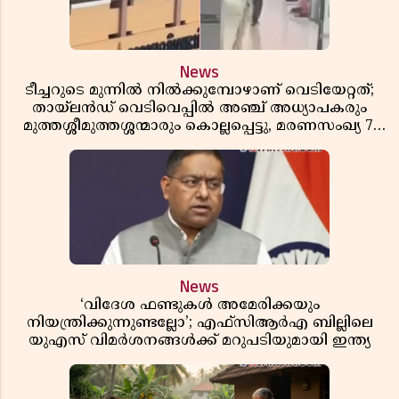
News
ടീച്ചറുടെ മുന്നിൽ നിൽക്കുമ്പോഴാണ് വെടിയേറ്റത്;
തായ്‌ലൻഡ് വെടിവെപ്പിൽ അഞ്ച് അധ്യാപകരും
മുത്തശ്ശീമുത്തശ്ശന്മാരും കൊല്ലപ്പെട്ടു, മരണസംഖ്യ 7;
ഞെട്ടിക്കുന്ന വെളിപ്പെടുത്തലുകൾ
News
‘വിദേശ ഫണ്ടുകൾ അമേരിക്കയും
നിയന്ത്രിക്കുന്നുണ്ടല്ലോ’; എഫ്സിആർഎ ബില്ലിലെ
യുഎസ് വിമർശനങ്ങൾക്ക് മറുപടിയുമായി ഇന്ത്യ