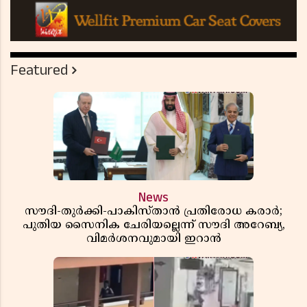
Featured
News
സൗദി-തുർക്കി-പാകിസ്താൻ പ്രതിരോധ കരാർ;
പുതിയ സൈനിക ചേരിയല്ലെന്ന് സൗദി അറേബ്യ,
വിമർശനവുമായി ഇറാൻ