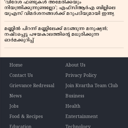
‘വിദേശ ഫണ്ടുകൾ അമേരിക്കയും
നിയന്ത്രിക്കുന്നുണ്ടല്ലോ’; എഫ്സിആർഎ ബില്ലിലെ
യുഎസ് വിമർശനങ്ങൾക്ക് മറുപടിയുമായി ഇന്ത്യ
മണ്ണിൽ പിറന്ന് മണ്ണിലേക്ക് മടങ്ങുന്ന മനുഷ്യൻ;
നഷ്ടപ്പെട്ട പഴയകാലത്തിൻ്റെ മധുരിക്കുന്ന
ഓർമക്കുറിപ്പ്
Home
About Us
Contact Us
Privacy Policy
Grievance Redressal
Join Kvartha Team Club
News
Business
Jobs
Health
Food & Recipes
Entertainment
Education
Technology