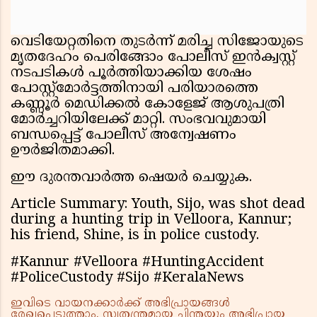
വെടിയേറ്റതിനെ തുടർന്ന് മരിച്ച സിജോയുടെ
മൃതദേഹം പെരിങ്ങോം പോലീസ് ഇൻക്വസ്റ്റ്
നടപടികൾ പൂർത്തിയാക്കിയ ശേഷം
പോസ്റ്റ്‌മോർട്ടത്തിനായി പരിയാരത്തെ
കണ്ണൂർ മെഡിക്കൽ കോളേജ് ആശുപത്രി
മോർച്ചറിയിലേക്ക് മാറ്റി. സംഭവവുമായി
ബന്ധപ്പെട്ട് പോലീസ് അന്വേഷണം
ഊർജിതമാക്കി.
ഈ ദുരന്തവാർത്ത ഷെയർ ചെയ്യുക.
Article Summary: Youth, Sijo, was shot dead
during a hunting trip in Velloora, Kannur;
his friend, Shine, is in police custody.
#Kannur #Velloora #HuntingAccident
#PoliceCustody #Sijo #KeralaNews
ഇവിടെ വായനക്കാർക്ക് അഭിപ്രായങ്ങൾ
രേഖപ്പെടുത്താം. സ്വതന്ത്രമായ ചിന്തയും അഭിപ്രായ