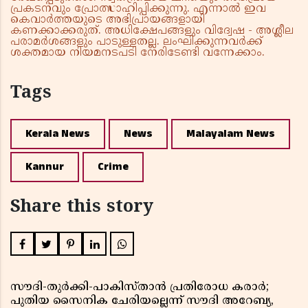
പ്രകടനവും പ്രോത്സാഹിപ്പിക്കുന്നു. എന്നാൽ ഇവ
കെവാർത്തയുടെ അഭിപ്രായങ്ങളായി
കണക്കാക്കരുത്. അധിക്ഷേപങ്ങളും വിദ്വേഷ - അശ്ലീല
പരാമർശങ്ങളും പാടുള്ളതല്ല. ലംഘിക്കുന്നവർക്ക്
ശക്തമായ നിയമനടപടി നേരിടേണ്ടി വന്നേക്കാം.
Tags
Kerala News
News
Malayalam News
Kannur
Crime
Share this story
സൗദി-തുർക്കി-പാകിസ്താൻ പ്രതിരോധ കരാർ;
പുതിയ സൈനിക ചേരിയല്ലെന്ന് സൗദി അറേബ്യ,