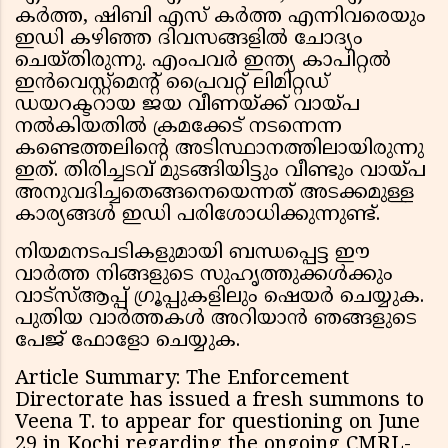
കർത്ത, ഷിബി എസ് കർത്ത എന്നിവരെയും
ഇഡി കഴിഞ്ഞ ദിവസങ്ങളിൽ ചോദ്യം
ചെയ്തിരുന്നു. എംപവർ ഇന്ത്യ കാപിറ്റൽ
ഇൻവെസ്റ്റ്മെന്റ് പ്രൈവറ്റ് ലിമിറ്റഡ്
ഡയറക്ടറായ ജയ വീണയ്ക്ക് വായ്പ
നൽകിയതിൽ ക്രമക്കേട് നടന്നെന്ന
കണ്ടെത്തലിന്റെ അടിസ്ഥാനത്തിലായിരുന്നു
ഇത്. തിരിച്ചടവ് മുടങ്ങിയിട്ടും വീണ്ടും വായ്പ
അനുവദിച്ചതെങ്ങനെയെന്നത് അടക്കമുള്ള
കാര്യങ്ങൾ ഇഡി പരിശോധിക്കുന്നുണ്ട്.
നിയമനടപടികളുമായി ബന്ധപ്പെട്ട ഈ
വാർത്ത നിങ്ങളുടെ സുഹൃത്തുക്കൾക്കും
വാട്സ്ആപ്പ് ഗ്രൂപ്പുകളിലും ഷെയർ ചെയ്യുക.
പുതിയ വാർത്തകൾ അറിയാൻ ഞങ്ങളുടെ
പേജ് ഫോളോ ചെയ്യുക.
Article Summary: The Enforcement
Directorate has issued a fresh summons to
Veena T. to appear for questioning on June
29 in Kochi regarding the ongoing CMRL-