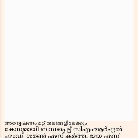
അന്വേഷണം മറ്റ് തലങ്ങളിലേക്കും
കേസുമായി ബന്ധപ്പെട്ട് സിഎംആർഎൽ
എംഡി ശരൺ എസ് കർത്ത, ജയ എസ്