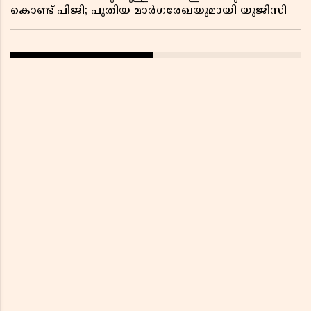
കൊണ്ട് പിജി; പുതിയ മാർഗരേഖയുമായി യുജിസി