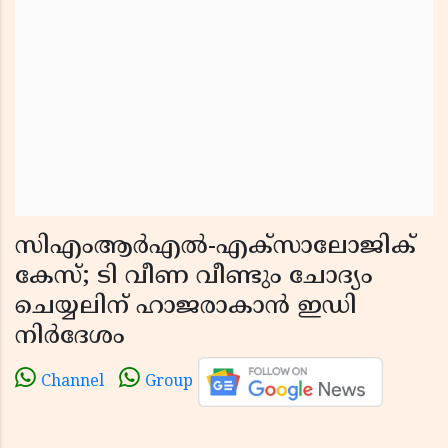
സിഎംആർഎൽ-എക്സാലോജിക്
കേസ്; ടി വീണ വീണ്ടും ചോദ്യം
ചെയ്യലിന് ഹാജരാകാൻ ഇഡി
നിർദേശം
Channel
Group