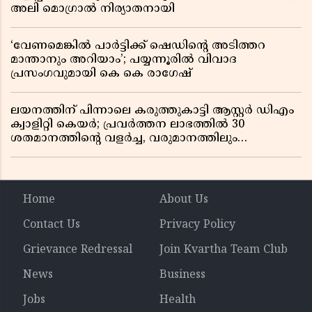
അലി മൊഗ്രാൽ നിര്യാതനായി
‘വേണമെങ്കിൽ പാർട്ടിക്ക് ഷെഡിൻ്റെ അടിത്തറ
മാന്താനും അറിയാം’; പയ്യന്നൂരിൽ വിവാദ
പ്രസംഗവുമായി കെ കെ രാഗേഷ്
ലയനത്തിന് പിന്നാലെ കരുത്തുകാട്ടി ആസ്റ്റർ ഡിഎം
ക്വാളിറ്റി കെയർ; പ്രവർത്തന ലാഭത്തിൽ 30
ശതമാനത്തിൻ്റെ വളർച്ച, വരുമാനത്തിലും
ലാഭത്തിലും വൻ കുതിപ്പ് രേഖപ്പെടുത്തി ആദ്യ പാദ
റിപ്പോർട്ട് പുറത്ത്
Home
About Us
Contact Us
Privacy Policy
Grievance Redressal
Join Kvartha Team Club
News
Business
Jobs
Health