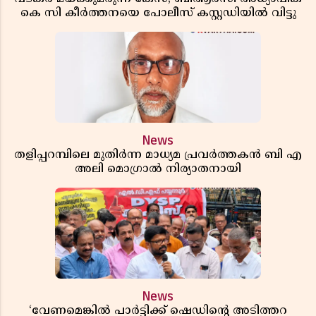
കെ സി കീർത്തനയെ പോലീസ് കസ്റ്റഡിയിൽ വിട്ടു
News
തളിപ്പറമ്പിലെ മുതിർന്ന മാധ്യമ പ്രവർത്തകൻ ബി എ
അലി മൊഗ്രാൽ നിര്യാതനായി
News
‘വേണമെങ്കിൽ പാർട്ടിക്ക് ഷെഡിൻ്റെ അടിത്തറ