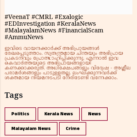
#VeenaT #CMRL #Exalogic
#EDInvestigation #KeralaNews
#MalayalamNews #FinancialScam
#AmmuNews
ഇവിടെ വായനക്കാർക്ക് അഭിപ്രായങ്ങൾ
രേഖപ്പെടുത്താം. സ്വതന്ത്രമായ ചിന്തയും അഭിപ്രായ
പ്രകടനവും പ്രോത്സാഹിപ്പിക്കുന്നു. എന്നാൽ ഇവ
കെവാർത്തയുടെ അഭിപ്രായങ്ങളായി
കണക്കാക്കരുത്. അധിക്ഷേപങ്ങളും വിദ്വേഷ - അശ്ലീല
പരാമർശങ്ങളും പാടുള്ളതല്ല. ലംഘിക്കുന്നവർക്ക്
ശക്തമായ നിയമനടപടി നേരിടേണ്ടി വന്നേക്കാം.
Tags
Politics
Kerala News
News
Malayalam News
Crime