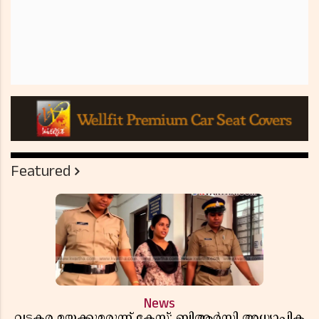
Featured
News
വടകര മയക്കുമരുന്ന് കേസ്; ബിആർസി അധ്യാപിക