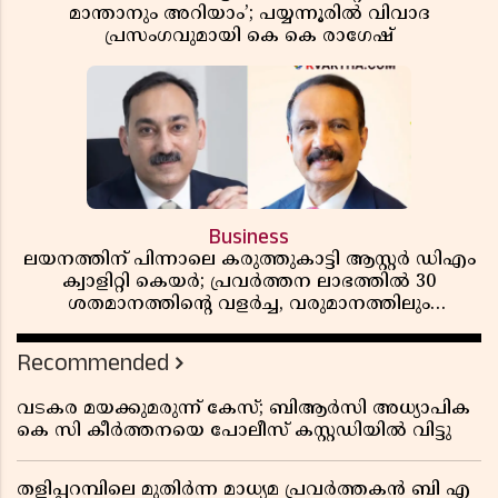
മാന്താനും അറിയാം’; പയ്യന്നൂരിൽ വിവാദ
പ്രസംഗവുമായി കെ കെ രാഗേഷ്
Business
ലയനത്തിന് പിന്നാലെ കരുത്തുകാട്ടി ആസ്റ്റർ ഡിഎം
ക്വാളിറ്റി കെയർ; പ്രവർത്തന ലാഭത്തിൽ 30
ശതമാനത്തിൻ്റെ വളർച്ച, വരുമാനത്തിലും
ലാഭത്തിലും വൻ കുതിപ്പ് രേഖപ്പെടുത്തി ആദ്യ പാദ
റിപ്പോർട്ട് പുറത്ത്
Recommended
വടകര മയക്കുമരുന്ന് കേസ്; ബിആർസി അധ്യാപിക
കെ സി കീർത്തനയെ പോലീസ് കസ്റ്റഡിയിൽ വിട്ടു
തളിപ്പറമ്പിലെ മുതിർന്ന മാധ്യമ പ്രവർത്തകൻ ബി എ