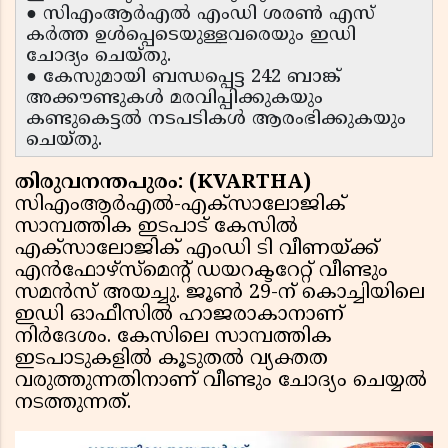
● സിഎംആർഎൽ എംഡി ശരൺ എസ്
കർത്ത ഉൾപ്പെടെയുള്ളവരെയും ഇഡി
ചോദ്യം ചെയ്തു.
● കേസുമായി ബന്ധപ്പെട്ട 242 ബാങ്ക്
അക്കൗണ്ടുകൾ മരവിപ്പിക്കുകയും
കണ്ടുകെട്ടൽ നടപടികൾ ആരംഭിക്കുകയും
ചെയ്തു.
തിരുവനന്തപുരം: (KVARTHA)
സിഎംആർഎൽ-എക്സാലോജിക്
സാമ്പത്തിക ഇടപാട് കേസിൽ
എക്സാലോജിക് എംഡി ടി വീണയ്ക്ക്
എൻഫോഴ്സ്മെന്റ് ഡയറക്ടറേറ്റ് വീണ്ടും
സമൻസ് അയച്ചു. ജൂൺ 29-ന് കൊച്ചിയിലെ
ഇഡി ഓഫീസിൽ ഹാജരാകാനാണ്
നിർദേശം. കേസിലെ സാമ്പത്തിക
ഇടപാടുകളിൽ കൂടുതൽ വ്യക്തത
വരുത്തുന്നതിനാണ് വീണ്ടും ചോദ്യം ചെയ്യൽ
നടത്തുന്നത്.