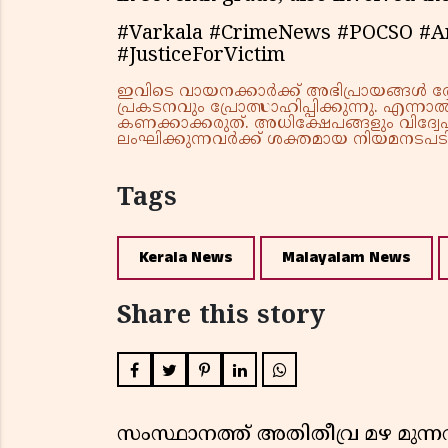
#Varkala #CrimeNews #POCSO #Arr
#JusticeForVictim
ഇവിടെ വായനക്കാർക്ക് അഭിപ്രായങ്ങൾ രേഖപ
പ്രകടനവും പ്രോത്സാഹിപ്പിക്കുന്നു. എന
കണക്കാക്കരുത്. അധിക്ഷേപങ്ങളും വിദ്വേഷ
ലംഘിക്കുന്നവർക്ക് ശക്തമായ നിയമനടപടി 
Tags
Kerala News
Malayalam News
Share this story
സംസ്ഥാനത്ത് അതിതീവ്ര മഴ മുന്നറിയ