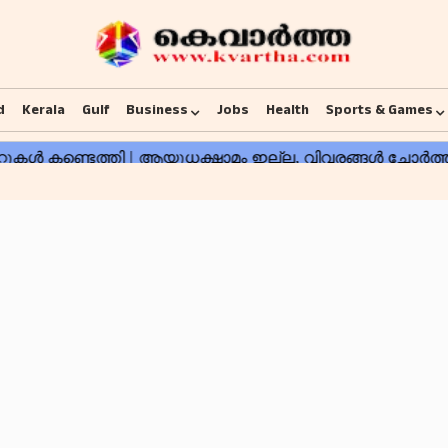
d
Kerala
Gulf
Business
Jobs
Health
Sports & Games