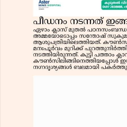
പീഡനം നടന്നത് ഇങ
ഏഴാം ക്ലാസ് മുതൽ പഠനസംബന്ധ
അമ്മയോടൊപ്പം സന്തോഷ് സുകുമാ
ആശുപത്രിയിലെത്തിയത്. കൗൺസില
മനഃപൂർവം മുറിക്ക് പുറത്തുനിർ
നടത്തിയിരുന്നത്. കുട്ടി പത്താം ക
കൗൺസിലിങ്ങിനെത്തിയപ്പോൾ 
നഗ്നദൃശ്യങ്ങൾ ബലമായി പകർത്തുക