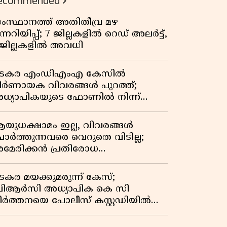
ecommended
ംസ്ഥാനത്ത് അതിതീവ്ര മഴ
ന്നറിയിപ്പ്; 7 ജില്ലകളിൽ റെഡ് അലർട്ട്,
 ജില്ലകളിൽ അവധി
ടകര എംഡിഎംഎ കേസിൽ
ിർണായക വിവരങ്ങൾ പുറത്ത്;
ധ്യാപികയുടെ ഫോണിൽ നിന്ന്
ഹരി ഇടപാട് ചാറ്റുകൾ കണ്ടെത്തി
യുധക്ഷാമം ഇല്ല, വിവരങ്ങൾ
ോർത്തുന്നവരെ വെറുതെ വിടില്ല;
മേരിക്കൻ പ്രതിരോധ
െക്രട്ടറിയുമായി കൊമ്പുകോർത്ത്
രംപ്
ടകര മയക്കുമരുന്ന് കേസ്;
ിആർസി അധ്യാപിക കെ സി
ീർത്തനയെ പോലീസ് കസ്റ്റഡിയിൽ
ട്ടു