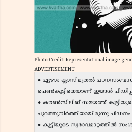
Photo Credit: Representational image gen
ADVERTISEMENT
● ഏഴാം ക്ലാസ് മുതൽ പഠനസംബന
പെൺകുട്ടിയെയാണ് ഇയാൾ പീഡിപ്പി
● കൗൺസിലിങ് സമയത്ത് കുട്ടിയുടെ 
പുറത്തുനിർത്തിയായിരുന്നു പീഡനം
● കുട്ടിയുടെ സ്വഭാവമാറ്റത്തിൽ സ