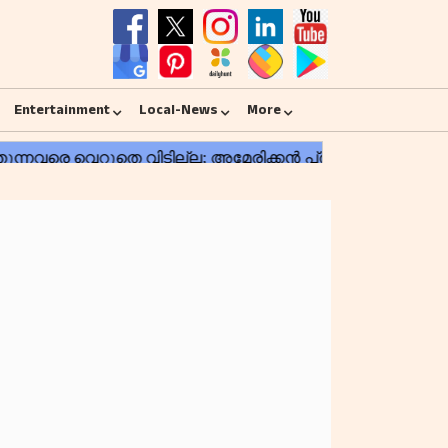
Entertainment
Local-News
More