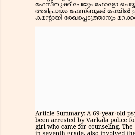
ഫേസ്ബുക്ക് പേജും ഫോളോ ചെയ്യു
അഭിപ്രായം ഫേസ്ബുക്ക് പേജിൽ ഈ
കമന്റായി രേഖപ്പെടുത്താനും മറക്കര
Article Summary: A 69-year-old ps
been arrested by Varkala police fo
girl who came for counseling. The
in seventh grade, also involved th