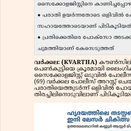
സൈക്കോളജിസ്റ്റിനെ കാണിച്ചപ്പോ
● പരാതി ഉയർന്നതോടെ ഒളിവിൽ പ
സഹായത്തോടെയാണ് പിടികൂടിയത
● പ്രതിക്കെതിരെ പോക്സോ അടക്
ചുമത്തിയാണ് കേസെടുത്തത്
വർക്കല: (KVARTHA)
കൗൺസിലിങ
പെൺകുട്ടിയെ ക്രൂരമായി ലൈംഗി
സൈക്കോളജിസ്റ്റ് ഒടുവിൽ പോലീ
(69) വർക്കല പോലീസ് അറസ്റ്റ് ചെയ
പരാതിയെത്തുടർന്ന് ഒളിവിൽ പോ
തിരച്ചിലിനൊടുവിലാണ് പിടികൂടിയത