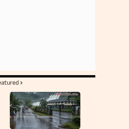
eatured