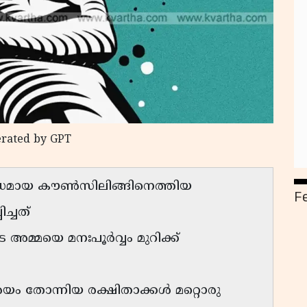
erated by GPT
്ധമായ കൗൺസിലിങ്ങിനെത്തിയ
F
ച്ചത്
അമ്മയെ മനഃപൂർവ്വം മുറിക്ക്
ംശയം തോന്നിയ രക്ഷിതാക്കൾ മറ്റൊരു