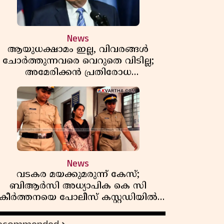
News
ആയുധക്ഷാമം ഇല്ല, വിവരങ്ങൾ
ചോർത്തുന്നവരെ വെറുതെ വിടില്ല;
അമേരിക്കൻ പ്രതിരോധ
സെക്രട്ടറിയുമായി കൊമ്പുകോർത്ത്
ട്രംപ്
News
വടകര മയക്കുമരുന്ന് കേസ്;
ബിആർസി അധ്യാപിക കെ സി
കീർത്തനയെ പോലീസ് കസ്റ്റഡിയിൽ
വിട്ടു