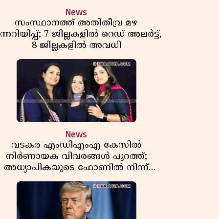
News
സംസ്ഥാനത്ത് അതിതീവ്ര മഴ
ന്നറിയിപ്പ്; 7 ജില്ലകളിൽ റെഡ് അലർട്ട്,
8 ജില്ലകളിൽ അവധി
News
വടകര എംഡിഎംഎ കേസിൽ
നിർണായക വിവരങ്ങൾ പുറത്ത്;
അധ്യാപികയുടെ ഫോണിൽ നിന്ന്
ലഹരി ഇടപാട് ചാറ്റുകൾ കണ്ടെത്തി