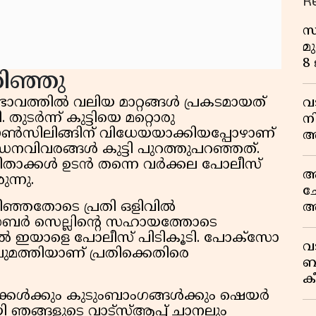
R
സ
മു
8
റിഞ്ഞു
്വഭാവത്തിൽ വലിയ മാറ്റങ്ങൾ പ്രകടമായത്
വ
ുടർന്ന് കുട്ടിയെ മറ്റൊരു
ന
കൗൺസിലിങ്ങിന് വിധേയയാക്കിയപ്പോഴാണ്
അ
ീഡനവിവരങ്ങൾ കുട്ടി പുറത്തുപറഞ്ഞത്.
ല
ക്ഷിതാക്കൾ ഉടൻ തന്നെ വർക്കല പോലീസ്
ആ
ന്നു.
ച
ഞ്ഞതോടെ പ്രതി ഒളിവിൽ
അ
സൈബർ സെല്ലിന്റെ സഹായത്തോടെ
സ
ൽ ഇയാളെ പോലീസ് പിടികൂടി. പോക്സോ
ട്
വ
ുമത്തിയാണ് പ്രതിക്കെതിരെ
ബ
ക
വി
ക്കൾക്കും കുടുംബാംഗങ്ങൾക്കും ഷെയർ
ി ഞങ്ങളുടെ വാട്സ്ആപ്പ് ചാനലും