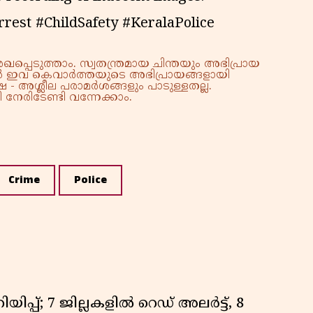
est #ChildSafety #KeralaPolice
്പെടുത്താം. സ്വതന്ത്രമായ ചിന്തയും അഭിപ്രായ
്നാൽ ഇവ കെവാർത്തയുടെ അഭിപ്രായങ്ങളായി
 - അശ്ലീല പരാമർശങ്ങളും പാടുള്ളതല്ല.
നേരിടേണ്ടി വന്നേക്കാം.
Crime
Police
ിപ്പ്; 7 ജില്ലകളിൽ റെഡ് അലർട്ട്, 8