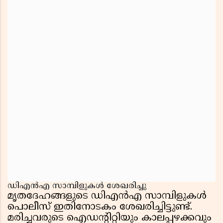
ഡിഎൻഎ സാമ്പിളുകൾ ശേഖരിച്ചു
മൃതദേഹങ്ങളുടെ ഡിഎൻഎ സാമ്പിളുകൾ
പൊലീസ് ഇതിനോടകം ശേഖരിച്ചിട്ടുണ്ട്.
മരിച്ചവരുടെ ഐഡൻ്റിറ്റിയും കാലപ്പഴക്കവും