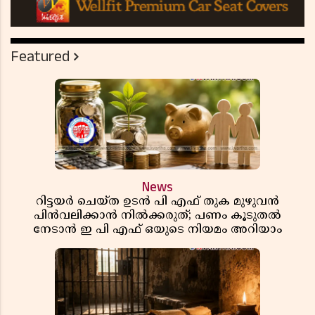
Featured
News
റിട്ടയർ ചെയ്ത ഉടൻ പി എഫ് തുക മുഴുവൻ
പിൻവലിക്കാൻ നിൽക്കരുത്; പണം കൂടുതൽ
നേടാൻ ഇ പി എഫ് ഒയുടെ നിയമം അറിയാം