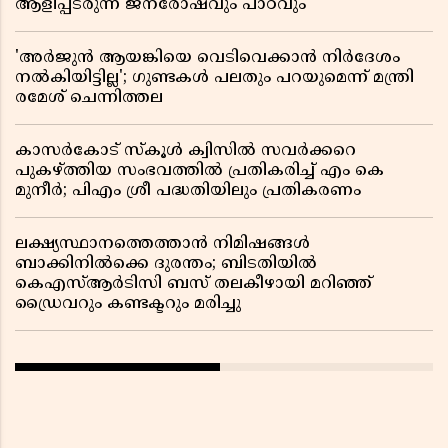
ആളിപ്പടരുന്ന ജനരോഷവും പാഠവും
'അർജുൻ ആയങ്കിയെ വെടിവെക്കാൻ നിർദേശം
നൽകിയിട്ടില്ല'; ഗുണ്ടകൾ പലതും പറയുമെന്ന് മന്ത്രി
രമേശ് ചെന്നിത്തല
കാസർകോട് സ്കൂൾ ക്വിസിൽ സവർക്കറെ
പുകഴ്ത്തിയ സംഭവത്തിൽ പ്രതികരിച്ച് എം കെ
മുനീർ; പിഎം ശ്രീ പദ്ധതിയിലും പ്രതികരണം
ലക്ഷ്യസ്ഥാനത്തെത്താൻ നിമിഷങ്ങൾ
ബാക്കിനിൽക്കെ ദുരന്തം; ബിടതിയിൽ
കെഎസ്ആർടിസി ബസ് തലകീഴായി മറിഞ്ഞ്
ഡ്രൈവറും കണ്ടക്ടറും മരിച്ചു