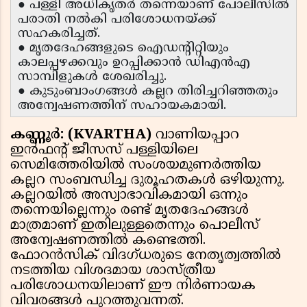
● പള്ളി അധികൃതർ തന്നെയാണ് പോലീസിൽ
പരാതി നൽകി പരിശോധനയ്ക്ക്
സഹകരിച്ചത്.
● മൃതദേഹങ്ങളുടെ ഐഡന്റിറ്റിയും
കാലപ്പഴക്കവും ഉറപ്പിക്കാൻ ഡിഎൻഎ
സാമ്പിളുകൾ ശേഖരിച്ചു.
● കുടുംബാംഗങ്ങൾ കല്ലറ തിരിച്ചറിഞ്ഞതും
അന്വേഷണത്തിന് സഹായകമായി.
കണ്ണൂർ: (KVARTHA)
വാണിയപ്പാറ
ഇൻഫൻ്റ് ജീസസ് പള്ളിയിലെ
സെമിത്തേരിയിൽ സംശയമുണർത്തിയ
കല്ലറ സംബന്ധിച്ച ദുരൂഹതകൾ ഒഴിയുന്നു.
കല്ലറയിൽ അസ്വാഭാവികമായി ഒന്നും
തന്നെയില്ലെന്നും രണ്ട് മൃതദേഹങ്ങൾ
മാത്രമാണ് ഇതിലുള്ളതെന്നും പൊലീസ്
അന്വേഷണത്തിൽ കണ്ടെത്തി.
ഫോറൻസിക് വിദഗ്ധരുടെ നേതൃത്വത്തിൽ
നടത്തിയ വിശദമായ ശാസ്ത്രീയ
പരിശോധനയിലാണ് ഈ നിർണായക
വിവരങ്ങൾ പുറത്തുവന്നത്.