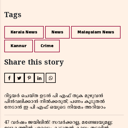
Tags
Kerala News
News
Malayalam News
Kannur
Crime
Share this story
റിട്ടയർ ചെയ്ത ഉടൻ പി എഫ് തുക മുഴുവൻ
പിൻവലിക്കാൻ നിൽക്കരുത്; പണം കൂടുതൽ
നേടാൻ ഇ പി എഫ് ഒയുടെ നിയമം അറിയാം
47 വർഷം ജയിലിൽ! സവർക്കറല്ല, മണ്ടേലയുമല്ല;