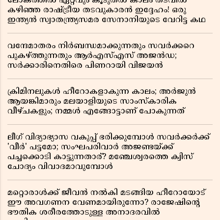
ലോകത്തിൽ ഏറ്റവും കൂടുതൽ കാലം തടവിൽ
കഴിഞ്ഞ രാഷ്ട്രീയ തടവുകാരൻ ഇദ്ദേഹം! ഒരു
ഇന്ത്യൻ സ്വാതന്ത്ര്യസമര സേനാനിയുടെ വേറിട്ട കഥ
വന്ദേമാതരം നിർബന്ധമാക്കുന്നതും സവർക്കറെ
പുകഴ്ത്തുന്നതും ആർഎസ്എസ് അജൻഡ;
സർക്കാരിനെതിരെ പിണറായി വിജയൻ
ക്രിമിനലുകൾ ഹീറോകളാകുന്ന കാലം; അർജുൻ
ആയങ്കിമാരും മലയാളിയുടെ സാംസ്കാരിക
വീഴ്ചകളും; നമ്മൾ എങ്ങോട്ടാണ് പോകുന്നത്
ലീഗ് വിദ്യാഭ്യാസ വകുപ്പ് ഭരിക്കുമ്പോൾ സവർക്കർക്ക്
'വീർ' പട്ടമോ; സംഘപരിവാർ അജണ്ടയ്ക്ക്
പച്ചക്കൊടി കാട്ടുന്നതാര്? മഞ്ചേശ്വരത്തെ ക്വിസ്
ചോദ്യം വിവാദമാവുമ്പോൾ
മറ്റൊരാൾക്ക് ജീവൻ നൽകി മടങ്ങിയ ഹീറോയോട്
ഈ അവഗണന വേണമായിരുന്നോ? രാജേഷിൻ്റെ
ഭൗതിക ശരീരത്തോടുള്ള അനാദരവിൽ