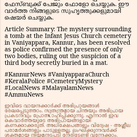
ഫേസ്ബുക്ക് പേജും ഫോളോ ചെയ്യുക. ഈ
വാർത്ത നിങ്ങളുടെ സുഹൃത്തുക്കളുമായി
ഷെയർ ചെയ്യുക.
Article Summary: The mystery surrounding
a tomb at the Infant Jesus Church cemetery
in Vaniyappara, Kannur, has been resolved
as police confirmed the presence of only
two bodies, ruling out the suspicion of a
third body secretly buried in a mat.
#KannurNews #VaniyapparaChurch
#KeralaPolice #CemeteryMystery
#LocalNews #MalayalamNews
#AmmuNews
ഇവിടെ വായനക്കാർക്ക് അഭിപ്രായങ്ങൾ
രേഖപ്പെടുത്താം. സ്വതന്ത്രമായ ചിന്തയും അഭിപ്രായ
പ്രകടനവും പ്രോത്സാഹിപ്പിക്കുന്നു. എന്നാൽ ഇവ
കെവാർത്തയുടെ അഭിപ്രായങ്ങളായി
കണക്കാക്കരുത്. അധിക്ഷേപങ്ങളും വിദ്വേഷ - അശ്ലീല
പരാമർശങ്ങളും പാടുള്ളതല്ല. ലംഘിക്കുന്നവർക്ക്
ശക്തമായ നിയമനടപടി നേരിടേണ്ടി വന്നേക്കാം.