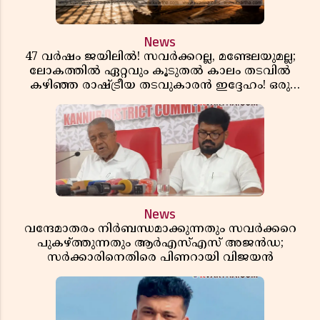
News
47 വർഷം ജയിലിൽ! സവർക്കറല്ല, മണ്ടേലയുമല്ല;
ലോകത്തിൽ ഏറ്റവും കൂടുതൽ കാലം തടവിൽ
കഴിഞ്ഞ രാഷ്ട്രീയ തടവുകാരൻ ഇദ്ദേഹം! ഒരു
ഇന്ത്യൻ സ്വാതന്ത്ര്യസമര സേനാനിയുടെ വേറിട്ട കഥ
News
വന്ദേമാതരം നിർബന്ധമാക്കുന്നതും സവർക്കറെ
പുകഴ്ത്തുന്നതും ആർഎസ്എസ് അജൻഡ;
സർക്കാരിനെതിരെ പിണറായി വിജയൻ