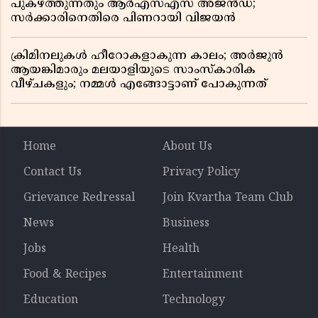
പുകഴ്ത്തുന്നതും ആർഎസ്എസ് അജൻഡ;
സർക്കാരിനെതിരെ പിണറായി വിജയൻ
ക്രിമിനലുകൾ ഹീറോകളാകുന്ന കാലം; അർജുൻ
ആയങ്കിമാരും മലയാളിയുടെ സാംസ്കാരിക
വീഴ്ചകളും; നമ്മൾ എങ്ങോട്ടാണ് പോകുന്നത്
Home
About Us
Contact Us
Privacy Policy
Grievance Redressal
Join Kvartha Team Club
News
Business
Jobs
Health
Food & Recipes
Entertainment
Education
Technology