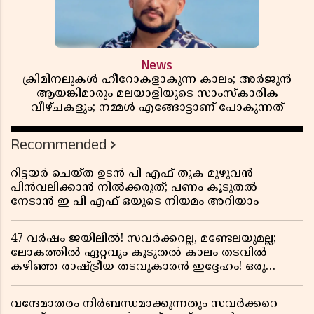
News
ക്രിമിനലുകൾ ഹീറോകളാകുന്ന കാലം; അർജുൻ
ആയങ്കിമാരും മലയാളിയുടെ സാംസ്കാരിക
വീഴ്ചകളും; നമ്മൾ എങ്ങോട്ടാണ് പോകുന്നത്
Recommended
റിട്ടയർ ചെയ്ത ഉടൻ പി എഫ് തുക മുഴുവൻ
പിൻവലിക്കാൻ നിൽക്കരുത്; പണം കൂടുതൽ
നേടാൻ ഇ പി എഫ് ഒയുടെ നിയമം അറിയാം
47 വർഷം ജയിലിൽ! സവർക്കറല്ല, മണ്ടേലയുമല്ല;
ലോകത്തിൽ ഏറ്റവും കൂടുതൽ കാലം തടവിൽ
കഴിഞ്ഞ രാഷ്ട്രീയ തടവുകാരൻ ഇദ്ദേഹം! ഒരു
ഇന്ത്യൻ സ്വാതന്ത്ര്യസമര സേനാനിയുടെ വേറിട്ട കഥ
വന്ദേമാതരം നിർബന്ധമാക്കുന്നതും സവർക്കറെ