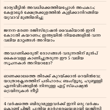
ഭാര്യവീട്ടിൽ അവധിക്കെത്തിയപ്പോൾ അപകടം;
കേളാലൂർ ക്ഷേത്രക്കുളത്തിൽ കുളിക്കാനിറങ്ങിയ
യുവാവ് മുങ്ങിമരിച്ചു
ജനന-മരണ രജിസ്ട്രേഷൻ വൈകിയാൽ ഇനി
കോടതി കയറണം; ഇന്ത്യയിൽ നിയമങ്ങളിൽ വന്ന
വലിയ മാറ്റങ്ങൾ അറിയാം
അവഗണിക്കരുത്! രോഗങ്ങൾ വരുന്നതിന് മുൻപ്
കൈവെള്ള കാണിച്ചുതരുന്ന ഈ 5 വലിയ
സൂചനകൾ അറിയാമോ?
ഓണക്കാലത്തെ തിരക്ക് കുറയ്ക്കാൻ റെയിൽവേ;
യാത്രാക്ലേശത്തിന് പരിഹാരം; ബംഗ്ളൂരു, ഹുബ്ബള്ളി
എന്നിവിടങ്ങളിൽ നിന്നുള്ള എട്ട് സ്പെഷ്യൽ
ട്രെയിനുകൾ നീട്ടി
4 വർഷത്തെ ബിരുദമുള്ളവർക്ക് ഇനി ഒരു വർഷം
കൊണ്ട് പിജി; പുതിയ മാർഗരേഖയുമായി യുജിസി