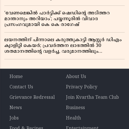
‘വേണമെങ്കിൽ പാർട്ടിക്ക് ഷെഡിൻ്റെ അടിത്തറ
മാന്താനും അറിയാം’; പയ്യന്നൂരിൽ വിവാദ
പ്രസംഗവുമായി കെ കെ രാഗേഷ്
ലയനത്തിന് പിന്നാലെ കരുത്തുകാട്ടി ആസ്റ്റർ ഡിഎം
ക്വാളിറ്റി കെയർ; പ്രവർത്തന ലാഭത്തിൽ 30
ശതമാനത്തിൻ്റെ വളർച്ച, വരുമാനത്തിലും
ലാഭത്തിലും വൻ കുതിപ്പ് രേഖപ്പെടുത്തി ആദ്യ പാദ
റിപ്പോർട്ട് പുറത്ത്
Home
About Us
Contact Us
Privacy Policy
Grievance Redressal
Join Kvartha Team Club
News
Business
Jobs
Health
Food & Recipes
Entertainment