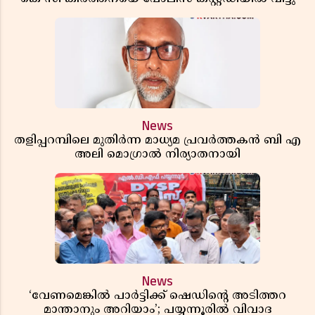
News
തളിപ്പറമ്പിലെ മുതിർന്ന മാധ്യമ പ്രവർത്തകൻ ബി എ
അലി മൊഗ്രാൽ നിര്യാതനായി
News
‘വേണമെങ്കിൽ പാർട്ടിക്ക് ഷെഡിൻ്റെ അടിത്തറ
മാന്താനും അറിയാം’; പയ്യന്നൂരിൽ വിവാദ