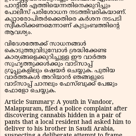
പാന്റിൽ എത്തിയെന്നതിനെക്കുറിച്ചും
പോലീസ് പരിശോധന നടത്തിവരികയാണ്.
കുറ്റാരോപിതർക്കെതിരെ കർശന നടപടി
സ്വീകരിക്കണമെന്നാണ് കുടുംബത്തിന്റെ
ആവശ്യം.
വിദേശത്തേക്ക് സാധനങ്ങൾ
കൊടുത്തുവിടുമ്പോൾ ശ്രദ്ധിക്കേണ്ട
കാര്യങ്ങളെക്കുറിച്ചുള്ള ഈ വാർത്ത
സുഹൃത്തുക്കൾക്കും വാട്സാപ്പ്
ഗ്രൂപ്പുകളിലും ഷെയർ ചെയ്യുക. പുതിയ
വാർത്തകൾ അറിയാൻ ഞങ്ങളുടെ
വാട്സാപ്പ് ചാനലും ഫേസ്ബുക്ക് പേജും
ഫോളോ ചെയ്യുക.
Article Summary: A youth in Vandoor,
Malappuram, filed a police complaint after
discovering cannabis hidden in a pair of
pants that a local resident had asked him to
deliver to his brother in Saudi Arabia,
suspecting a deliberate attempt to frame