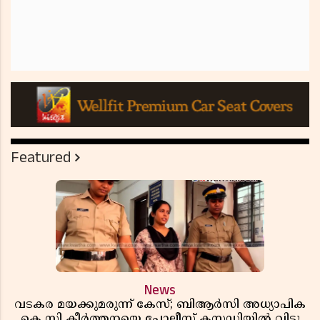
Featured
News
വടകര മയക്കുമരുന്ന് കേസ്; ബിആർസി അധ്യാപിക
കെ സി കീർത്തനയെ പോലീസ് കസ്റ്റഡിയിൽ വിട്ടു