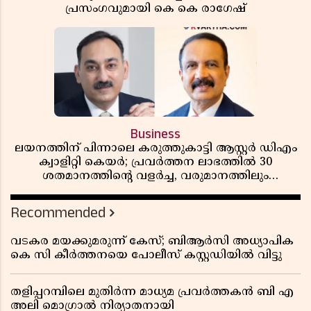
പ്രസംഗവുമായി കെ കെ രാഗേഷ്
Business
ലയനത്തിന് പിന്നാലെ കരുത്തുകാട്ടി ആസ്റ്റർ ഡിഎം
ക്വാളിറ്റി കെയർ; പ്രവർത്തന ലാഭത്തിൽ 30
ശതമാനത്തിൻ്റെ വളർച്ച, വരുമാനത്തിലും
ലാഭത്തിലും വൻ കുതിപ്പ് രേഖപ്പെടുത്തി ആദ്യ പാദ
റിപ്പോർട്ട് പുറത്ത്
Recommended
വടകര മയക്കുമരുന്ന് കേസ്; ബിആർസി അധ്യാപിക
കെ സി കീർത്തനയെ പോലീസ് കസ്റ്റഡിയിൽ വിട്ടു
തളിപ്പറമ്പിലെ മുതിർന്ന മാധ്യമ പ്രവർത്തകൻ ബി എ
അലി മൊഗ്രാൽ നിര്യാതനായി