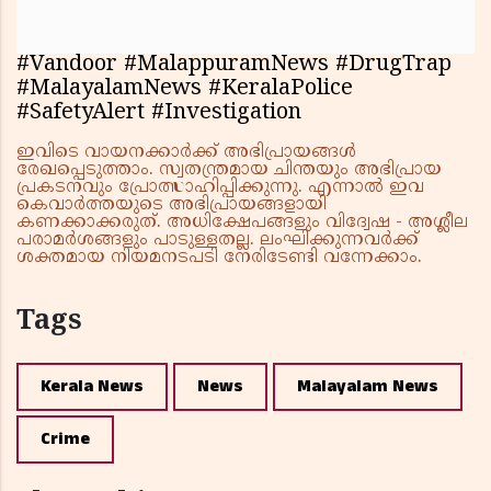
#Vandoor #MalappuramNews #DrugTrap
#MalayalamNews #KeralaPolice
#SafetyAlert #Investigation
ഇവിടെ വായനക്കാർക്ക് അഭിപ്രായങ്ങൾ
രേഖപ്പെടുത്താം. സ്വതന്ത്രമായ ചിന്തയും അഭിപ്രായ
പ്രകടനവും പ്രോത്സാഹിപ്പിക്കുന്നു. എന്നാൽ ഇവ
കെവാർത്തയുടെ അഭിപ്രായങ്ങളായി
കണക്കാക്കരുത്. അധിക്ഷേപങ്ങളും വിദ്വേഷ - അശ്ലീല
പരാമർശങ്ങളും പാടുള്ളതല്ല. ലംഘിക്കുന്നവർക്ക്
ശക്തമായ നിയമനടപടി നേരിടേണ്ടി വന്നേക്കാം.
Tags
Kerala News
News
Malayalam News
Crime