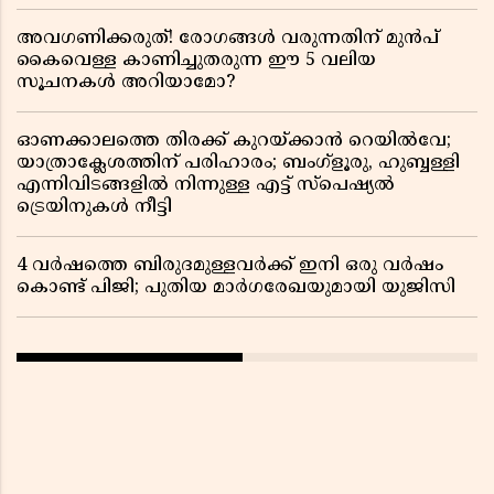
അവഗണിക്കരുത്! രോഗങ്ങൾ വരുന്നതിന് മുൻപ്
കൈവെള്ള കാണിച്ചുതരുന്ന ഈ 5 വലിയ
സൂചനകൾ അറിയാമോ?
ഓണക്കാലത്തെ തിരക്ക് കുറയ്ക്കാൻ റെയിൽവേ;
യാത്രാക്ലേശത്തിന് പരിഹാരം; ബംഗ്ളൂരു, ഹുബ്ബള്ളി
എന്നിവിടങ്ങളിൽ നിന്നുള്ള എട്ട് സ്പെഷ്യൽ
ട്രെയിനുകൾ നീട്ടി
4 വർഷത്തെ ബിരുദമുള്ളവർക്ക് ഇനി ഒരു വർഷം
കൊണ്ട് പിജി; പുതിയ മാർഗരേഖയുമായി യുജിസി