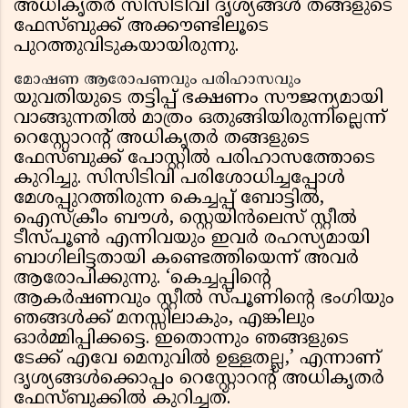
അധികൃതർ സിസിടിവി ദൃശ്യങ്ങൾ തങ്ങളുടെ
ഫേസ്ബുക്ക് അക്കൗണ്ടിലൂടെ
പുറത്തുവിടുകയായിരുന്നു.
മോഷണ ആരോപണവും പരിഹാസവും
യുവതിയുടെ തട്ടിപ്പ് ഭക്ഷണം സൗജന്യമായി
വാങ്ങുന്നതിൽ മാത്രം ഒതുങ്ങിയിരുന്നില്ലെന്ന്
റെസ്റ്റോറൻ്റ് അധികൃതർ തങ്ങളുടെ
ഫേസ്ബുക്ക് പോസ്റ്റിൽ പരിഹാസത്തോടെ
കുറിച്ചു. സിസിടിവി പരിശോധിച്ചപ്പോൾ
മേശപ്പുറത്തിരുന്ന കെച്ചപ്പ് ബോട്ടിൽ,
ഐസ്ക്രീം ബൗൾ, സ്റ്റെയിൻലെസ് സ്റ്റീൽ
ടീസ്‌പൂൺ എന്നിവയും ഇവർ രഹസ്യമായി
ബാഗിലിട്ടതായി കണ്ടെത്തിയെന്ന് അവർ
ആരോപിക്കുന്നു. ‘കെച്ചപ്പിൻ്റെ
ആകർഷണവും സ്റ്റീൽ സ്പൂണിൻ്റെ ഭംഗിയും
ഞങ്ങൾക്ക് മനസ്സിലാകും, എങ്കിലും
ഓർമ്മിപ്പിക്കട്ടെ. ഇതൊന്നും ഞങ്ങളുടെ
ടേക്ക് എവേ മെനുവിൽ ഉള്ളതല്ല,’ എന്നാണ്
ദൃശ്യങ്ങൾക്കൊപ്പം റെസ്റ്റോറൻ്റ് അധികൃതർ
ഫേസ്ബുക്കിൽ കുറിച്ചത്.