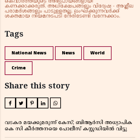
കെവാർത്തയുടെ അഭിപ്രായങ്ങളായി
കണക്കാക്കരുത്. അധിക്ഷേപങ്ങളും വിദ്വേഷ - അശ്ലീല
പരാമർശങ്ങളും പാടുള്ളതല്ല. ലംഘിക്കുന്നവർക്ക്
ശക്തമായ നിയമനടപടി നേരിടേണ്ടി വന്നേക്കാം.
Tags
National News
News
World
Crime
Share this story
വടകര മയക്കുമരുന്ന് കേസ്; ബിആർസി അധ്യാപിക
കെ സി കീർത്തനയെ പോലീസ് കസ്റ്റഡിയിൽ വിട്ടു