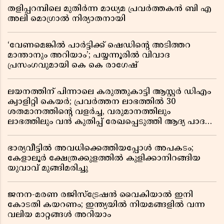
തളിപ്പറമ്പിലെ മുതിർന്ന മാധ്യമ പ്രവർത്തകൻ ബി എ
അലി മൊഗ്രാൽ നിര്യാതനായി
‘വേണമെങ്കിൽ പാർട്ടിക്ക് ഷെഡിൻ്റെ അടിത്തറ
മാന്താനും അറിയാം’; പയ്യന്നൂരിൽ വിവാദ
പ്രസംഗവുമായി കെ കെ രാഗേഷ്
ലയനത്തിന് പിന്നാലെ കരുത്തുകാട്ടി ആസ്റ്റർ ഡിഎം
ക്വാളിറ്റി കെയർ; പ്രവർത്തന ലാഭത്തിൽ 30
ശതമാനത്തിൻ്റെ വളർച്ച, വരുമാനത്തിലും
ലാഭത്തിലും വൻ കുതിപ്പ് രേഖപ്പെടുത്തി ആദ്യ പാദ
റിപ്പോർട്ട് പുറത്ത്
ഭാര്യവീട്ടിൽ അവധിക്കെത്തിയപ്പോൾ അപകടം;
കേളാലൂർ ക്ഷേത്രക്കുളത്തിൽ കുളിക്കാനിറങ്ങിയ
യുവാവ് മുങ്ങിമരിച്ചു
ജനന-മരണ രജിസ്ട്രേഷൻ വൈകിയാൽ ഇനി
കോടതി കയറണം; ഇന്ത്യയിൽ നിയമങ്ങളിൽ വന്ന
വലിയ മാറ്റങ്ങൾ അറിയാം