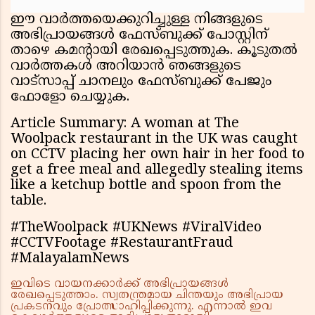
ഈ വാർത്തയെക്കുറിച്ചുള്ള നിങ്ങളുടെ
അഭിപ്രായങ്ങൾ ഫേസ്ബുക്ക് പോസ്റ്റിന്
താഴെ കമൻ്റായി രേഖപ്പെടുത്തുക. കൂടുതൽ
വാർത്തകൾ അറിയാൻ ഞങ്ങളുടെ
വാട്സാപ്പ് ചാനലും ഫേസ്ബുക്ക് പേജും
ഫോളോ ചെയ്യുക.
Article Summary: A woman at The
Woolpack restaurant in the UK was caught
on CCTV placing her own hair in her food to
get a free meal and allegedly stealing items
like a ketchup bottle and spoon from the
table.
#TheWoolpack #UKNews #ViralVideo
#CCTVFootage #RestaurantFraud
#MalayalamNews
ഇവിടെ വായനക്കാർക്ക് അഭിപ്രായങ്ങൾ
രേഖപ്പെടുത്താം. സ്വതന്ത്രമായ ചിന്തയും അഭിപ്രായ
പ്രകടനവും പ്രോത്സാഹിപ്പിക്കുന്നു. എന്നാൽ ഇവ