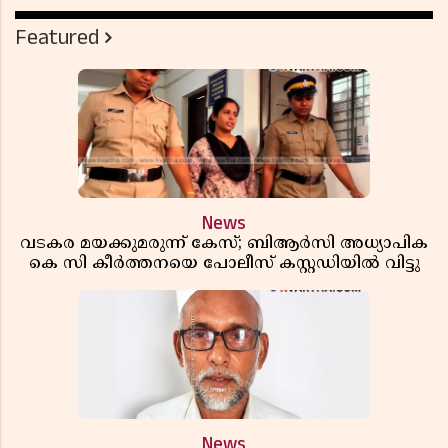
Featured
News
വടകര മയക്കുമരുന്ന് കേസ്; ബിആർസി അധ്യാപിക
കെ സി കീർത്തനയെ പോലീസ് കസ്റ്റഡിയിൽ വിട്ടു
News